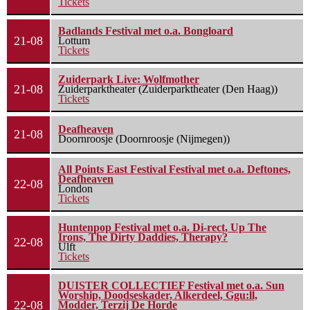
Tickets
Badlands Festival met o.a. Bongloard
21-08
Lottum
Tickets
Zuiderpark Live: Wolfmother
21-08
Zuiderparktheater (Zuiderparktheater (Den Haag))
Tickets
Deafheaven
21-08
Doornroosje (Doornroosje (Nijmegen))
All Points East Festival Festival met o.a. Deftones,
Deafheaven
22-08
London
Tickets
Huntenpop Festival met o.a. Di-rect, Up The
Irons, The Dirty Daddies, Therapy?
22-08
Ulft
Tickets
DUISTER COLLECTIEF Festival met o.a. Sun
Worship, Doodseskader, Alkerdeel, Ggu:ll,
22-08
Modder, Terzij De Horde