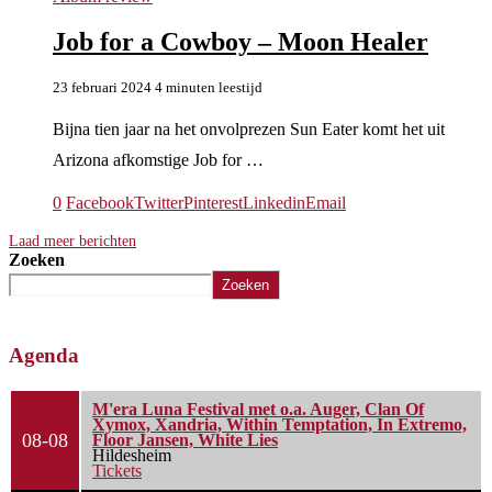
Job for a Cowboy – Moon Healer
23 februari 2024
4 minuten leestijd
Bijna tien jaar na het onvolprezen Sun Eater komt het uit
Arizona afkomstige Job for …
0
Facebook
Twitter
Pinterest
Linkedin
Email
Laad meer berichten
Zoeken
Zoeken
Agenda
M'era Luna Festival met o.a. Auger, Clan Of
Xymox, Xandria, Within Temptation, In Extremo,
08-08
Floor Jansen, White Lies
Hildesheim
Tickets