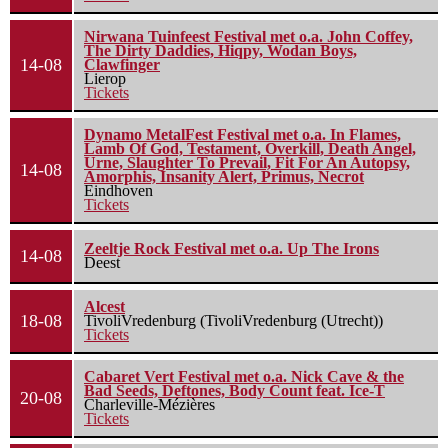
Nirwana Tuinfeest Festival met o.a. John Coffey,
The Dirty Daddies, Hiqpy, Wodan Boys,
14-08
Clawfinger
Lierop
Tickets
Dynamo MetalFest Festival met o.a. In Flames,
Lamb Of God, Testament, Overkill, Death Angel,
Urne, Slaughter To Prevail, Fit For An Autopsy,
14-08
Amorphis, Insanity Alert, Primus, Necrot
Eindhoven
Tickets
Zeeltje Rock Festival met o.a. Up The Irons
14-08
Deest
Alcest
18-08
TivoliVredenburg (TivoliVredenburg (Utrecht))
Tickets
Cabaret Vert Festival met o.a. Nick Cave & the
Bad Seeds, Deftones, Body Count feat. Ice-T
20-08
Charleville-Mézières
Tickets