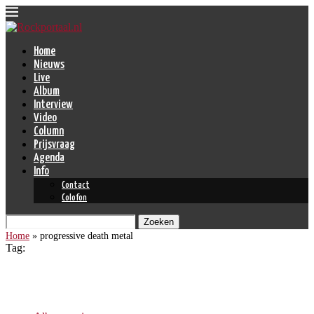
Home
Nieuws
Live
Album
Interview
Video
Column
Prijsvraag
Agenda
Info
Contact
Colofon
Zoeken
Home
»
progressive death metal
Tag:
progressive death metal