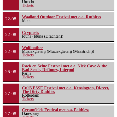
Utrecht
Tickets
Waailand Outdoor Festival met o.a. Ruthless
22-08
Made
Cryptosis
22-08
Iduna (Iduna (Drachten))
Wolfmother
22-08
Muziekgieterij (Muziekgieterij (Maastricht))
Tickets
Rock en Seine Festival met o.a. Nick Cave & the
Bad Seeds, Deftones, Interpol
26-08
Parijs
Tickets
CuliNESSE Festival met o.a. Kensington, Di-rect,
The Dirty Daddies
27-08
Rotterdam
Tickets
Creamfields Festival met o.a. Faithless
27-08
Daresbury