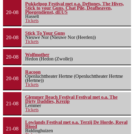
Pukkelpop Festival met o.a. Deftones, The Hives,
Stick to your Guns, Chat Pile, Deafheaven,
20-08
Ploegendienst, dEUS
Hasselt
Tickets
Stick To Your Guns
20-08
Nieuwe Nor (Nieuwe Nor (Heerlen))
Tickets
Wolfmother
20-08
Hedon (Hedon (Zwolle))
Racoon
Openluchttheater Hertme (Openluchttheater Hertme
20-08
(Hertme))
Tickets
Glemmer Beach Festival Festival met o.a. The
Dirty Daddies, Krezip
21-08
Lemmer
Tickets
Lowlands Festival met o.a. Terzij De Horde, Royal
Blood
21-08
Biddinghuizen