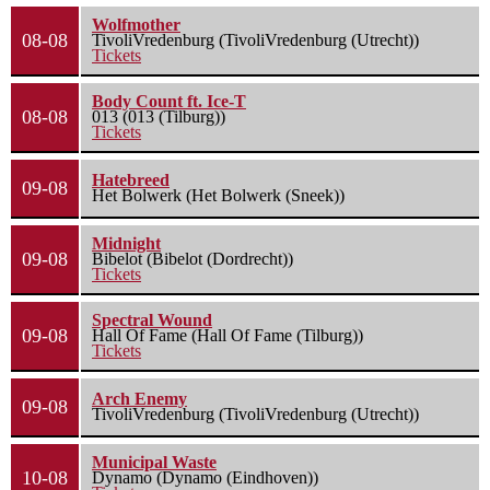
Wolfmother
08-08
TivoliVredenburg (TivoliVredenburg (Utrecht))
Tickets
Body Count ft. Ice-T
08-08
013 (013 (Tilburg))
Tickets
Hatebreed
09-08
Het Bolwerk (Het Bolwerk (Sneek))
Midnight
09-08
Bibelot (Bibelot (Dordrecht))
Tickets
Spectral Wound
09-08
Hall Of Fame (Hall Of Fame (Tilburg))
Tickets
Arch Enemy
09-08
TivoliVredenburg (TivoliVredenburg (Utrecht))
Municipal Waste
10-08
Dynamo (Dynamo (Eindhoven))