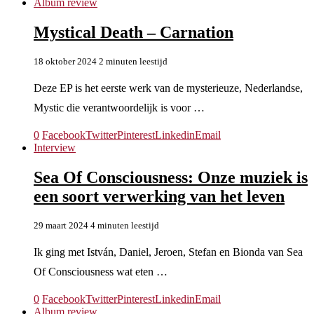
Album review
Mystical Death – Carnation
18 oktober 2024
2 minuten leestijd
Deze EP is het eerste werk van de mysterieuze, Nederlandse,
Mystic die verantwoordelijk is voor …
0
Facebook
Twitter
Pinterest
Linkedin
Email
Interview
Sea Of Consciousness: Onze muziek is
een soort verwerking van het leven
29 maart 2024
4 minuten leestijd
Ik ging met István, Daniel, Jeroen, Stefan en Bionda van Sea
Of Consciousness wat eten …
0
Facebook
Twitter
Pinterest
Linkedin
Email
Album review