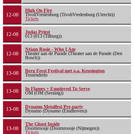
High On Fire
12-08
TivoliVredenburg (TivoliVredenburg (Utrecht))
Tickets
Judas Priest
12-08
013 (013 (Tilburg))
Ntjam Rosie - Who I Am
12-08
Theater aan de Parade (Theater aan de Parade (Den
Bosch))
Berg Feest Festival met o.a. Kensington
13-08
Tessenderlo
In Flames + Employed To Serve
13-08
OM (OM (Seraing))
Dynamo Metalfest Pre-party
13-08
Dynamo (Dynamo (Eindhoven))
The Ghost Inside
13-08
Doornroosje (Doornroosje (Nijmegen))
Tickets