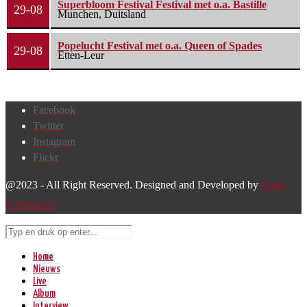
Superbloom Festival Festival met o.a. Bastille
29-08
Munchen, Duitsland
Popelucht Festival met o.a. Queen of Spades
29-08
Etten-Leur
Facebook
Twitter
Instagram
Flickr
@2023 - All Right Reserved. Designed and Developed by
Harm
Lourenssen
Home
Nieuws
Live
Album
Interview