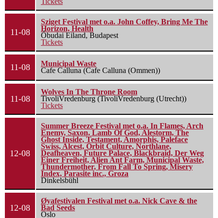
Tickets
Sziget Festival met o.a. John Coffey, Bring Me The
Horizon, Health
11-08
Óbudai Eiland, Budapest
Tickets
Municipal Waste
11-08
Cafe Calluna (Cafe Calluna (Ommen))
Wolves In The Throne Room
11-08
TivoliVredenburg (TivoliVredenburg (Utrecht))
Tickets
Summer Breeze Festival met o.a. In Flames, Arch
Enemy, Saxon, Lamb Of God, Alestorm, The
Ghost Inside, Testament, Amorphis, Paleface
Swiss, Alcest, Orbit Culture, Northlane,
12-08
Deafheaven, Future Palace, Blackbraid, Der Weg
Einer Freiheit, Alien Ant Farm, Municipal Waste,
Thundermother, From Fall To Spring, Misery
Index, Parasite inc., Groza
Dinkelsbühl
Øyafestivalen Festival met o.a. Nick Cave & the
12-08
Bad Seeds
Oslo