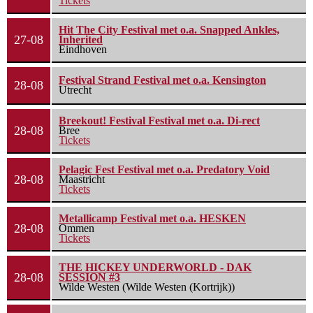
Tickets
Hit The City Festival met o.a. Snapped Ankles,
27-08
Inherited
Eindhoven
Festival Strand Festival met o.a. Kensington
28-08
Utrecht
Breekout! Festival Festival met o.a. Di-rect
28-08
Bree
Tickets
Pelagic Fest Festival met o.a. Predatory Void
28-08
Maastricht
Tickets
Metallicamp Festival met o.a. HESKEN
28-08
Ommen
Tickets
THE HICKEY UNDERWORLD - DAK
28-08
SESSION #3
Wilde Westen (Wilde Westen (Kortrijk))