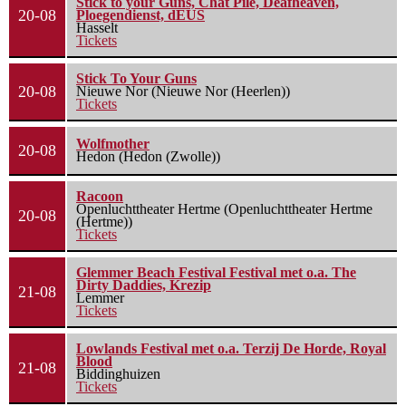
Stick to your Guns, Chat Pile, Deafheaven,
20-08
Ploegendienst, dEUS
Hasselt
Tickets
Stick To Your Guns
20-08
Nieuwe Nor (Nieuwe Nor (Heerlen))
Tickets
Wolfmother
20-08
Hedon (Hedon (Zwolle))
Racoon
Openluchttheater Hertme (Openluchttheater Hertme
20-08
(Hertme))
Tickets
Glemmer Beach Festival Festival met o.a. The
Dirty Daddies, Krezip
21-08
Lemmer
Tickets
Lowlands Festival met o.a. Terzij De Horde, Royal
Blood
21-08
Biddinghuizen
Tickets