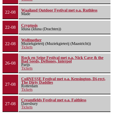
Waailand Outdoor Festival met o.a. Ruthless
22-08
Made
Cryptosis
22-08
Iduna (Iduna (Drachten))
Wolfmother
22-08
Muziekgieterij (Muziekgieterij (Maastricht))
Tickets
Rock en Seine Festival met o.a. Nick Cave & the
Bad Seeds, Deftones, Interpol
26-08
Parijs
Tickets
CuliNESSE Festival met o.a. Kensington, Di-rect,
The Dirty Daddies
27-08
Rotterdam
Tickets
Creamfields Festival met o.a. Faithless
27-08
Daresbury
Tickets