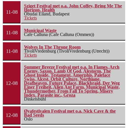
Sziget Festival met o.a. John Coffey, Bring Me The
Horizon, Health
11-08
Óbudai Eiland, Budapest
Tickets
Municipal Waste
11-08
Cafe Calluna (Cafe Calluna (Ommen))
Wolves In The Throne Room
11-08
TivoliVredenburg (TivoliVredenburg (Utrecht))
Tickets
Summer Breeze Festival met o.a. In Flames, Arch
Enemy, Saxon, Lamb Of God, Alestorm, The
Ghost Inside, Testament, Amorphis, Paleface
Swiss, Alcest, Orbit Culture, Northlane,
12-08
Deafheaven, Future Palace, Blackbraid, Der Weg
Einer Freiheit, Alien Ant Farm, Municipal Waste,
Thundermother, From Fall To Spring, Misery
Index, Parasite inc., Groza
Dinkelsbühl
Øyafestivalen Festival met o.a. Nick Cave & the
12-08
Bad Seeds
Oslo