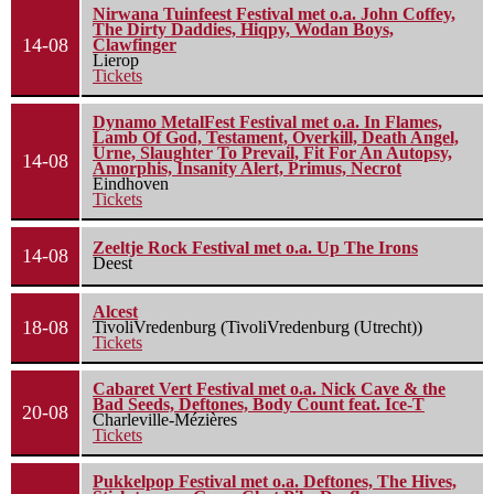
Nirwana Tuinfeest Festival met o.a. John Coffey,
The Dirty Daddies, Hiqpy, Wodan Boys,
14-08
Clawfinger
Lierop
Tickets
Dynamo MetalFest Festival met o.a. In Flames,
Lamb Of God, Testament, Overkill, Death Angel,
Urne, Slaughter To Prevail, Fit For An Autopsy,
14-08
Amorphis, Insanity Alert, Primus, Necrot
Eindhoven
Tickets
Zeeltje Rock Festival met o.a. Up The Irons
14-08
Deest
Alcest
18-08
TivoliVredenburg (TivoliVredenburg (Utrecht))
Tickets
Cabaret Vert Festival met o.a. Nick Cave & the
Bad Seeds, Deftones, Body Count feat. Ice-T
20-08
Charleville-Mézières
Tickets
Pukkelpop Festival met o.a. Deftones, The Hives,