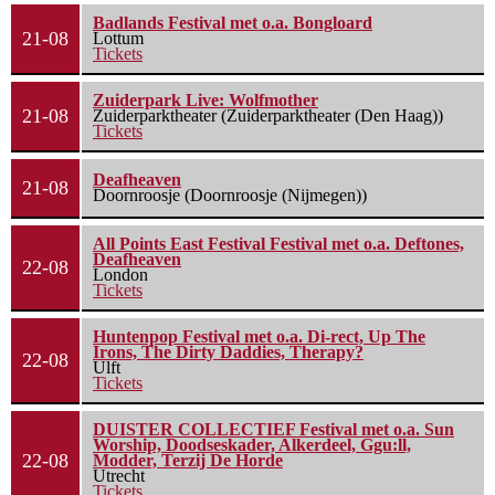
Badlands Festival met o.a. Bongloard
21-08
Lottum
Tickets
Zuiderpark Live: Wolfmother
21-08
Zuiderparktheater (Zuiderparktheater (Den Haag))
Tickets
Deafheaven
21-08
Doornroosje (Doornroosje (Nijmegen))
All Points East Festival Festival met o.a. Deftones,
Deafheaven
22-08
London
Tickets
Huntenpop Festival met o.a. Di-rect, Up The
Irons, The Dirty Daddies, Therapy?
22-08
Ulft
Tickets
DUISTER COLLECTIEF Festival met o.a. Sun
Worship, Doodseskader, Alkerdeel, Ggu:ll,
22-08
Modder, Terzij De Horde
Utrecht
Tickets