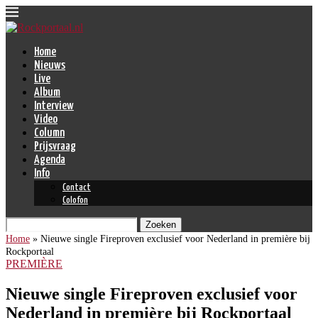
Home
Nieuws
Live
Album
Interview
Video
Column
Prijsvraag
Agenda
Info
Contact
Colofon
Zoeken
Home
»
Nieuwe single Fireproven exclusief voor Nederland in première bij
Rockportaal
PREMIÈRE
Nieuwe single Fireproven exclusief voor
Nederland in première bij Rockportaal