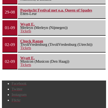
Popelucht Festival met o.a. Queen of Spades
29-08
Etten-Leur
Wyatt E.
01-09
Merleyn (Merleyn (Nijmegen))
Tickets
Chuck Ragan
02-09
TivoliVredenburg (TivoliVredenburg (Utrecht))
Tickets
Wyatt E.
02-09
Musicon (Musicon (Den Haag))
Tickets
Facebook
Twitter
Instagram
Flickr