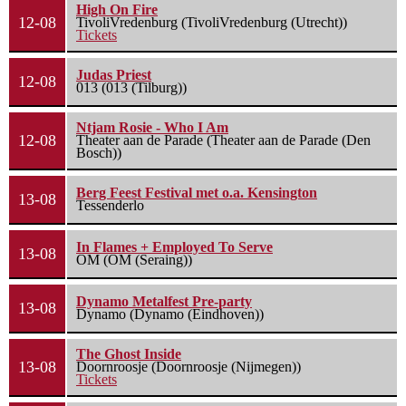
High On Fire
12-08
TivoliVredenburg (TivoliVredenburg (Utrecht))
Tickets
Judas Priest
12-08
013 (013 (Tilburg))
Ntjam Rosie - Who I Am
12-08
Theater aan de Parade (Theater aan de Parade (Den
Bosch))
Berg Feest Festival met o.a. Kensington
13-08
Tessenderlo
In Flames + Employed To Serve
13-08
OM (OM (Seraing))
Dynamo Metalfest Pre-party
13-08
Dynamo (Dynamo (Eindhoven))
The Ghost Inside
13-08
Doornroosje (Doornroosje (Nijmegen))
Tickets