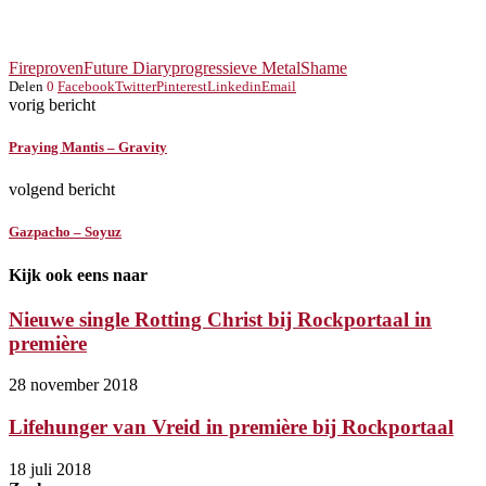
Fireproven
Future Diary
progressieve Metal
Shame
Delen
0
Facebook
Twitter
Pinterest
Linkedin
Email
vorig bericht
Praying Mantis – Gravity
volgend bericht
Gazpacho – Soyuz
Kijk ook eens naar
Nieuwe single Rotting Christ bij Rockportaal in
première
28 november 2018
Lifehunger van Vreid in première bij Rockportaal
18 juli 2018