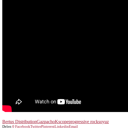
Bertus Distribution
Gazpacho
Kscope
progressive rock
soyuz
Delen
0
Facebook
Twitter
Pinterest
Linkedin
Email