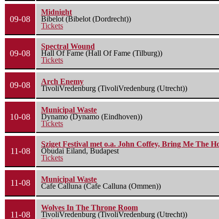
Midnight
09-08
Bibelot (Bibelot (Dordrecht))
Tickets
Spectral Wound
09-08
Hall Of Fame (Hall Of Fame (Tilburg))
Tickets
Arch Enemy
09-08
TivoliVredenburg (TivoliVredenburg (Utrecht))
Municipal Waste
10-08
Dynamo (Dynamo (Eindhoven))
Tickets
Sziget Festival met o.a. John Coffey, Bring Me The H
11-08
Óbudai Eiland, Budapest
Tickets
Municipal Waste
11-08
Cafe Calluna (Cafe Calluna (Ommen))
Wolves In The Throne Room
11-08
TivoliVredenburg (TivoliVredenburg (Utrecht))