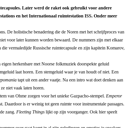
mtecapsules. Later werd de raket ook gebruikt voor andere
stations en het Internationaal ruimtestation ISS. Onder meer
ons. De holistische benadering die de Noren met het schrijfproces van
niet voor later kunnen worden bewaard. De nummers zijn met elkaar
n die vermaledijde Russische ruimtecapsule en zijn kapitein Komarov,
n eigen herkenbare met Noorse folkmuziek doorspekte geluid
mgeluid laat horen. Een stemgeluid waar je van houdt of niet. Een
pomania
tapt uit een ander vaatje. Na een intro wat doet denken aan
ze niet vaak laten horen.
sde stem van Ohme zorgen voor het unieke Gazpacho-stempel.
Emperor
t. Daardoor is er weinig tot geen ruimte voor instrumentale passages.
nde zang.
Fleeting Things
lijkt op zijn voorganger. Ook hier speelt
nummer over gaat komt in al zijn geledingen en emoties je speakers