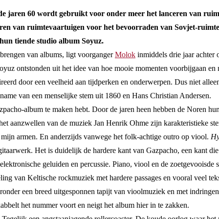
s de jaren 60 wordt gebruikt voor onder meer het lanceren van rui
ceren van ruimtevaartuigen voor het bevoorraden van Sovjet-ruimte
hun tiende studio album Soyuz.
itbrengen van albums, ligt voorganger
Molok
inmiddels drie jaar achter 
oyuz ontstonden uit het idee van hoe mooie momenten voorbijgaan en 
reerd door een veelheid aan tijdperken en onderwerpen. Dus niet allee
opname van een menselijke stem uit 1860 en Hans Christian Andersen.
Gazpacho-album te maken hebt. Door de jaren heen hebben de Noren hu
het aanzwellen van de muziek Jan Henrik Ohme zijn karakteristieke ste
p mijn armen. En anderzijds vanwege het folk-achtige outro op viool.
Hy
taarwerk. Het is duidelijk de hardere kant van Gazpacho, een kant die 
le elektronische geluiden en percussie. Piano, viool en de zoetgevooi
eling van Keltische rockmuziek met hardere passages en vooral veel teks
ronder een breed uitgesponnen tapijt van vioolmuziek en met indringe
kabbelt het nummer voort en neigt het album hier in te zakken.
Tegelijk een angstaanjagende rollercoaster. De koude oorlog waar het 