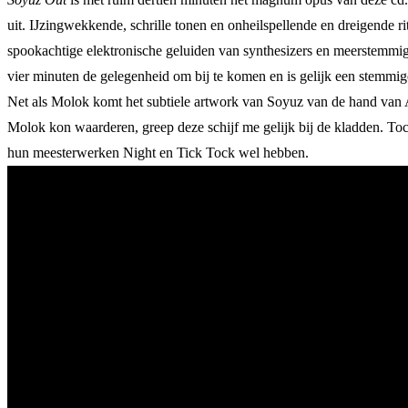
uit. IJzingwekkende, schrille tonen en onheilspellende en dreigende 
spookachtige elektronische geluiden van synthesizers en meerstemm
vier minuten de gelegenheid om bij te komen en is gelijk een stemmi
Net als Molok komt het subtiele artwork van Soyuz van de hand van A
Molok kon waarderen, greep deze schijf me gelijk bij de kladden. Toc
hun meesterwerken Night en Tick Tock wel hebben.