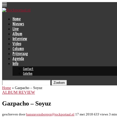
Home
Nieuws
Live
Album
Interview
Video
Column
Prijsvraag
Agenda
Info
Contact
Colofon
Zoeken
Home
»
Gazpacho – Soyuz
ALBUM REVIEW
Gazpacho – Soyuz
geschreven door
hansravensbergen@rockportaal.nl
17 mei 2018
633
views
3 min