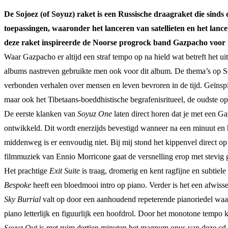
De Sojoez (of Soyuz) raket is een Russische draagraket die sind
toepassingen, waaronder het lanceren van satellieten en het lan
deze raket inspireerde de Noorse progrock band Gazpacho voor 
Waar Gazpacho er altijd een straf tempo op na hield wat betreft het u
albums nastreven gebruikte men ook voor dit album. De thema’s op S
verbonden verhalen over mensen en leven bevroren in de tijd. Geïnspi
maar ook het Tibetaans-boeddhistische begrafenisritueel, de oudste 
De eerste klanken van
Soyuz One
laten direct horen dat je met een 
ontwikkeld. Dit wordt enerzijds bevestigd wanneer na een minuut en 
middenweg is er eenvoudig niet. Bij mij stond het kippenvel direct o
filmmuziek van Ennio Morricone gaat de versnelling erop met stevig gi
Het prachtige
Exit Suite
is traag, dromerig en kent ragfijne en subtie
Bespoke
heeft een bloedmooi intro op piano. Verder is het een afwiss
Sky Burrial
valt op door een aanhoudend repeterende pianoriedel waa
piano letterlijk en figuurlijk een hoofdrol. Door het monotone tempo 
Soyuz Out
is met ruim dertien minuten het magnum opus van deze cd. 