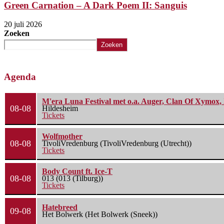
Green Carnation – A Dark Poem II: Sanguis
20 juli 2026
Zoeken
Zoeken
Agenda
M'era Luna Festival met o.a. Auger, Clan Of Xymox, 
08-08
Hildesheim
Tickets
Wolfmother
08-08
TivoliVredenburg (TivoliVredenburg (Utrecht))
Tickets
Body Count ft. Ice-T
08-08
013 (013 (Tilburg))
Tickets
Hatebreed
09-08
Het Bolwerk (Het Bolwerk (Sneek))