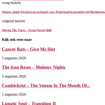
vorig bericht
Nieuwe single Fireproven exclusief voor Nederland in première bij Rockporta
volgend bericht
Sherpa The Tiger – Great Vowel Shift
Kijk ook eens naar
Cancer Bats – Give Me Dirt
5 augustus 2026
The Iron Roses – Molotov Nights
5 augustus 2026
Combichrist – The Venom In The Mouth Of...
1 augustus 2026
Lunatic Soul – Transition II