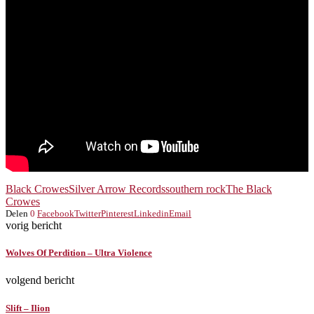
Black Crowes
Silver Arrow Records
southern rock
The Black
Crowes
Delen
0
Facebook
Twitter
Pinterest
Linkedin
Email
vorig bericht
Wolves Of Perdition – Ultra Violence
volgend bericht
Slift – Ilion