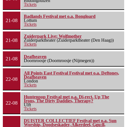
Biddinghuizen
Tickets
Badlands Festival met o.a. Bongloard
21-08
Lottum
Tickets
Zuiderpark Live: Wolfmother
21-08
Zuiderparktheater (Zuiderparktheater (Den Haag))
Tickets
Deafheaven
21-08
Doornroosje (Doornroosje (Nijmegen))
All Points East Festival Festival met o.a. Deftones,
Deafheaven
22-08
London
Tickets
Huntenpop Festival met o.a. Di-rect, Up The
Irons, The Dirty Daddies, Therapy?
22-08
Ulft
Tickets
DUISTER COLLECTIEF Festival met o.a. Sun
Worship, Doodseskader, Alkerdeel, Ggu:ll,