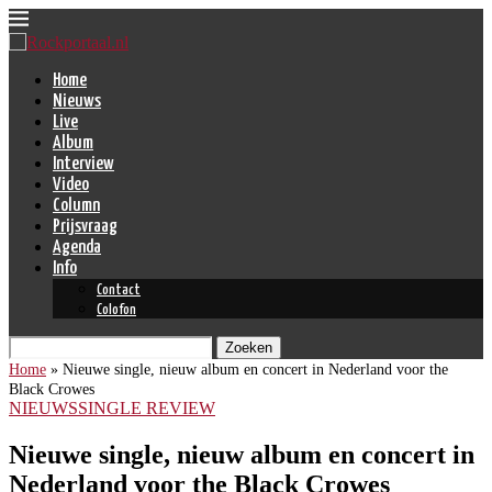
Home
Nieuws
Live
Album
Interview
Video
Column
Prijsvraag
Agenda
Info
Contact
Colofon
Zoeken
Home
»
Nieuwe single, nieuw album en concert in Nederland voor the
Black Crowes
NIEUWS
SINGLE REVIEW
Nieuwe single, nieuw album en concert in
Nederland voor the Black Crowes