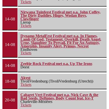
Tickets
Nirwana Tuinfeest Festival met o.a. John Coffey,
The Dirty Daddies, Hiqpy, Wodan Boys,
14-08
Clawfinger
Lierop
Tickets
Dynamo MetalFest Festival met o.a. In Flames,
Lamb Of God, Testament, Overkill, Death Angel,
Urne, Slaughter To Prevail, Fit For An Autopsy,
14-08
Amorphis, Insanity Alert, Primus, Necrot
Eindhoven
Tickets
Zeeltje Rock Festival met o.a. Up The Irons
14-08
Deest
Alcest
18-08
TivoliVredenburg (TivoliVredenburg (Utrecht))
Tickets
Cabaret Vert Festival met o.a. Nick Cave & the
Bad Seeds, Deftones, Body Count feat. Ice-T
20-08
Charleville-Mézières
Tickets