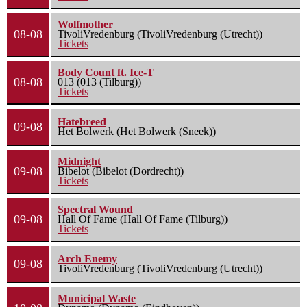
Wolfmother
08-08
TivoliVredenburg (TivoliVredenburg (Utrecht))
Tickets
Body Count ft. Ice-T
08-08
013 (013 (Tilburg))
Tickets
Hatebreed
09-08
Het Bolwerk (Het Bolwerk (Sneek))
Midnight
09-08
Bibelot (Bibelot (Dordrecht))
Tickets
Spectral Wound
09-08
Hall Of Fame (Hall Of Fame (Tilburg))
Tickets
Arch Enemy
09-08
TivoliVredenburg (TivoliVredenburg (Utrecht))
Municipal Waste