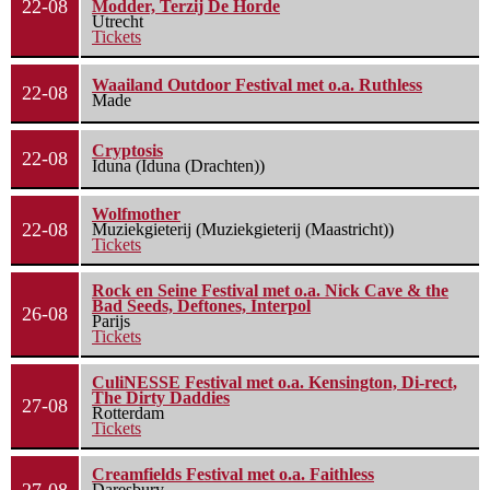
22-08
Modder, Terzij De Horde
Utrecht
Tickets
Waailand Outdoor Festival met o.a. Ruthless
22-08
Made
Cryptosis
22-08
Iduna (Iduna (Drachten))
Wolfmother
22-08
Muziekgieterij (Muziekgieterij (Maastricht))
Tickets
Rock en Seine Festival met o.a. Nick Cave & the
Bad Seeds, Deftones, Interpol
26-08
Parijs
Tickets
CuliNESSE Festival met o.a. Kensington, Di-rect,
The Dirty Daddies
27-08
Rotterdam
Tickets
Creamfields Festival met o.a. Faithless
27-08
Daresbury