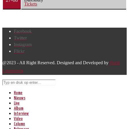
Tickets
Facebook
Twitter
Instagram
Flickr
@2023 - All Right Reserved. Designed and Developed by
Harm
Lourenssen
Home
Nieuws
Live
Album
Interview
Video
Column