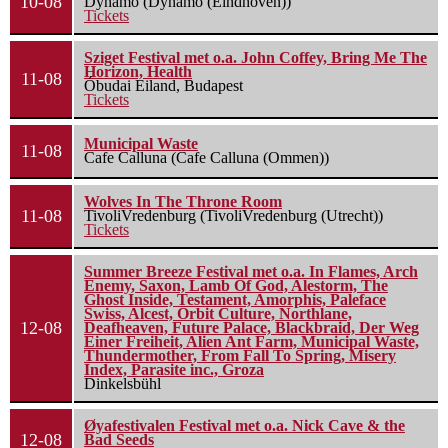
10-08
Dynamo (Dynamo (Eindhoven))
Tickets
Sziget Festival met o.a. John Coffey, Bring Me The
Horizon, Health
11-08
Óbudai Eiland, Budapest
Tickets
Municipal Waste
11-08
Cafe Calluna (Cafe Calluna (Ommen))
Wolves In The Throne Room
11-08
TivoliVredenburg (TivoliVredenburg (Utrecht))
Tickets
Summer Breeze Festival met o.a. In Flames, Arch
Enemy, Saxon, Lamb Of God, Alestorm, The
Ghost Inside, Testament, Amorphis, Paleface
Swiss, Alcest, Orbit Culture, Northlane,
12-08
Deafheaven, Future Palace, Blackbraid, Der Weg
Einer Freiheit, Alien Ant Farm, Municipal Waste,
Thundermother, From Fall To Spring, Misery
Index, Parasite inc., Groza
Dinkelsbühl
Øyafestivalen Festival met o.a. Nick Cave & the
12-08
Bad Seeds