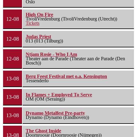
Oslo
High On Fire
12-08
TivoliVredenburg (TivoliVredenburg (Utrecht))
Tickets
Judas Priest
12-08
013 (013 (Tilburg))
Ntjam Rosie - Who I Am
12-08
Theater aan de Parade (Theater aan de Parade (Den
Bosch))
Berg Feest Festival met o.a. Kensington
13-08
Tessenderlo
In Flames + Employed To Serve
13-08
OM (OM (Seraing))
Dynamo Metalfest Pre-party
13-08
Dynamo (Dynamo (Eindhoven))
The Ghost Inside
13-08
Doornroosje (Doornroosje (Nijmegen))