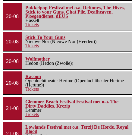
Pukkelpop Festival met o.a. Deftones, The Hives,
Stick to your Guns, Chat Pile, Deafheaven,
20-08
Ploegendienst, dEUS
Hasselt
Tickets
Stick To Your Guns
20-08
Nieuwe Nor (Nieuwe Nor (Heerlen))
Tickets
Wolfmother
20-08
Hedon (Hedon (Zwolle))
Racoon
Openluchttheater Hertme (Openluchttheater Hertme
20-08
(Hertme))
Tickets
Glemmer Beach Festival Festival met o.a. The
Dirty Daddies, Krezip
21-08
Lemmer
Tickets
Lowlands Festival met o.a. Terzij De Horde, Royal
Blood
21-08