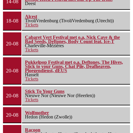
14-08
Deest
Alcest
18-08
TivoliVredenburg (TivoliVredenburg (Utrecht))
Tickets
Cabaret Vert Festival met o.a. Nick Cave & the
Bad Seeds, Deftones, Body Count feat. Ice-T
20-08
Charleville-Mézières
Tickets
Pukkelpop Festival met o.a. Deftones, The Hives,
Stick to your Guns, Chat Pile, Deafheaven,
20-08
Ploegendienst, dEUS
Hasselt
Tickets
Stick To Your Guns
20-08
Nieuwe Nor (Nieuwe Nor (Heerlen))
Tickets
Wolfmother
20-08
Hedon (Hedon (Zwolle))
Racoon