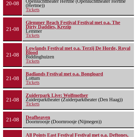
Openluchttheater Hertme (Openluchttheater Hertme
20-08
(Hertme))
Tickets
Glemmer Beach Festival Festival met o.a. The
Dirty Daddies, Krezip
21-08
Lemmer
Tickets
Lowlands Festival met o.a. Terzij De Horde, Royal
Blood
21-08
Biddinghuizen
Tickets
Badlands Festival met o.a. Bongloard
21-08
Lottum
Tickets
Zuiderpark Live: Wolfmother
21-08
Zuiderparktheater (Zuiderparktheater (Den Haag))
Tickets
Deafheaven
21-08
Doornroosje (Doornroosje (Nijmegen))
All Points East Festival Festival met o.a. Deftones,