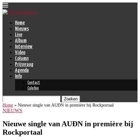
Home
Nieuws
Live
Album
Interview
Video
Column
Prijsvraag
Agenda
Info
Contact
Colofon
Zoeken
Home
»
Nieuwe single van AUÐN in première bij Rockportaal
NIEUWS
Nieuwe single van AUÐN in première bij
Rockportaal