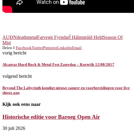
AUÐN
deathmetal
Farvegir Fyrndar
Í Hálmstráið Held
Season Of
Mist
Delen
0
Facebook
Twitter
Pinterest
Linkedin
Email
vorig bericht
Alcatraz Hard Rock & Metal Fest Zaterdag – Kortrijk 12/08/2017
volgend bericht
Beyond The Labyrinth kondigt nieuwe zanger en voorbereidingen voor live
shows aan
Kijk ook eens naar
Historische editie voor Baroeg Open Air
30 juli 2026