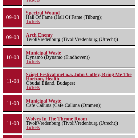
Spectral Wound
09-08
Hall Of Fame (Hall Of Fame (Tilburg))
Tickets
Arch Enemy
09-08
TivoliVredenburg (TivoliVredenburg (Utrecht))
Municipal Waste
10-08
Dynamo (Dynamo (Eindhoven))
Tickets
Sziget Festival met o.a. John Coffey, Bring Me The
Horizon, Health
11-08
Óbudai Eiland, Budapest
Tickets
Municipal Waste
11-08
Cafe Calluna (Cafe Calluna (Ommen))
Wolves In The Throne Room
11-08
TivoliVredenburg (TivoliVredenburg (Utrecht))
Tickets