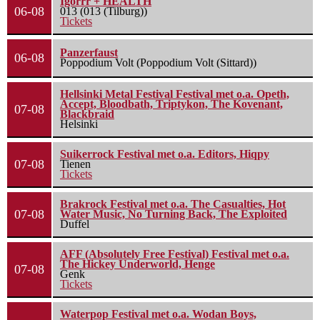
Igorrr + HEALTH
06-08
013 (013 (Tilburg))
Tickets
Panzerfaust
06-08
Poppodium Volt (Poppodium Volt (Sittard))
Hellsinki Metal Festival Festival met o.a. Opeth,
Accept, Bloodbath, Triptykon, The Kovenant,
07-08
Blackbraid
Helsinki
Suikerrock Festival met o.a. Editors, Hiqpy
07-08
Tienen
Tickets
Brakrock Festival met o.a. The Casualties, Hot
07-08
Water Music, No Turning Back, The Exploited
Duffel
AFF (Absolutely Free Festival) Festival met o.a.
The Hickey Underworld, Henge
07-08
Genk
Tickets
Waterpop Festival met o.a. Wodan Boys,