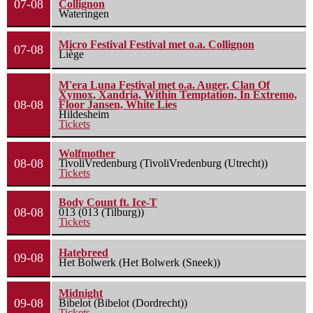
07-08
Collignon
Wateringen
Micro Festival Festival met o.a. Collignon
07-08
Liège
M'era Luna Festival met o.a. Auger, Clan Of
Xymox, Xandria, Within Temptation, In Extremo,
08-08
Floor Jansen, White Lies
Hildesheim
Tickets
Wolfmother
08-08
TivoliVredenburg (TivoliVredenburg (Utrecht))
Tickets
Body Count ft. Ice-T
08-08
013 (013 (Tilburg))
Tickets
Hatebreed
09-08
Het Bolwerk (Het Bolwerk (Sneek))
Midnight
09-08
Bibelot (Bibelot (Dordrecht))
Tickets