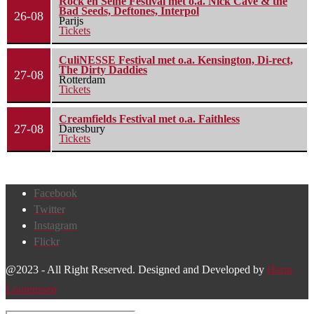
Rock en Seine Festival met o.a. Nick Cave & the
Bad Seeds, Deftones, Interpol
26-08
Parijs
Tickets
CuliNESSE Festival met o.a. Kensington, Di-rect,
The Dirty Daddies
27-08
Rotterdam
Tickets
Creamfields Festival met o.a. Faithless
27-08
Daresbury
Tickets
Facebook
Twitter
Instagram
Flickr
@2023 - All Right Reserved. Designed and Developed by
Harm
Lourenssen