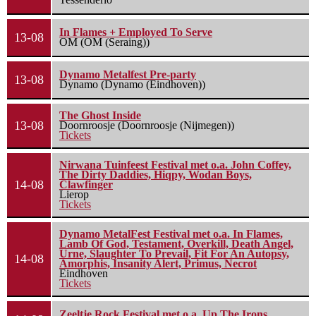
In Flames + Employed To Serve
13-08
OM (OM (Seraing))
Dynamo Metalfest Pre-party
13-08
Dynamo (Dynamo (Eindhoven))
The Ghost Inside
13-08
Doornroosje (Doornroosje (Nijmegen))
Tickets
Nirwana Tuinfeest Festival met o.a. John Coffey,
The Dirty Daddies, Hiqpy, Wodan Boys,
14-08
Clawfinger
Lierop
Tickets
Dynamo MetalFest Festival met o.a. In Flames,
Lamb Of God, Testament, Overkill, Death Angel,
Urne, Slaughter To Prevail, Fit For An Autopsy,
14-08
Amorphis, Insanity Alert, Primus, Necrot
Eindhoven
Tickets
Zeeltje Rock Festival met o.a. Up The Irons