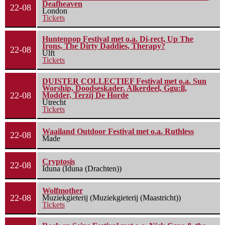
Deafheaven
22-08
London
Tickets
Huntenpop Festival met o.a. Di-rect, Up The
Irons, The Dirty Daddies, Therapy?
22-08
Ulft
Tickets
DUISTER COLLECTIEF Festival met o.a. Sun
Worship, Doodseskader, Alkerdeel, Ggu:ll,
22-08
Modder, Terzij De Horde
Utrecht
Tickets
Waailand Outdoor Festival met o.a. Ruthless
22-08
Made
Cryptosis
22-08
Iduna (Iduna (Drachten))
Wolfmother
22-08
Muziekgieterij (Muziekgieterij (Maastricht))
Tickets