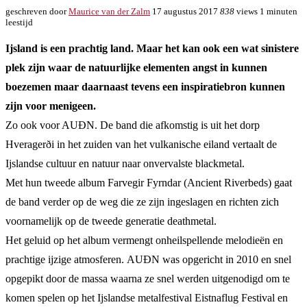
geschreven door
Maurice van der Zalm
17 augustus 2017
838
views
1 minuten
leestijd
Ijsland is een prachtig land. Maar het kan ook een wat sinistere
plek zijn waar de natuurlijke elementen angst in kunnen
boezemen maar daarnaast tevens een inspiratiebron kunnen
zijn voor menigeen.
Zo ook voor AUÐN. De band die afkomstig is uit het dorp
Hveragerði in het zuiden van het vulkanische eiland vertaalt de
Ijslandse cultuur en natuur naar onvervalste blackmetal.
Met hun tweede album Farvegir Fyrndar (Ancient Riverbeds) gaat
de band verder op de weg die ze zijn ingeslagen en richten zich
voornamelijk op de tweede generatie deathmetal.
Het geluid op het album vermengt onheilspellende melodieën en
prachtige ijzige atmosferen. AUÐN was opgericht in 2010 en snel
opgepikt door de massa waarna ze snel werden uitgenodigd om te
komen spelen op het Ijslandse metalfestival Eistnaflug Festival en