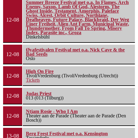
Summer Breeze Festival met o.a. In Flames, Arch
Enemy, Saxon, Lamb Of God, Alestorm, The
Ghost Inside, Testament, Amorphis, Paleface
Swiss, Alcest, Orbit Culture, Northlane,
12-08
Deafheaven, Future Palace, Blackbraid, Der Weg
Einer Freiheit, Alien Ant Farm, Municipal Waste,
Thundermother, From Fall To Spring, Misery
Index, Parasite inc., Groza
Dinkelsbühl
Øyafestivalen Festival met o.a. Nick Cave & the
12-08
Bad Seeds
Oslo
High On Fire
12-08
TivoliVredenburg (TivoliVredenburg (Utrecht))
Tickets
Judas Priest
12-08
013 (013 (Tilburg))
Ntjam Rosie - Who I Am
12-08
Theater aan de Parade (Theater aan de Parade (Den
Bosch))
Berg Feest Festival met o.a. Kensington
13-08
Tessenderlo