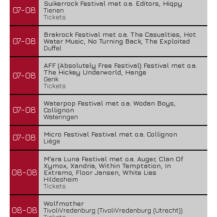
Suikerrock Festival met o.a. Editors, Hiqpy
07-08
Tienen
Tickets
Brakrock Festival met o.a. The Casualties, Hot
07-08
Water Music, No Turning Back, The Exploited
Duffel
AFF (Absolutely Free Festival) Festival met o.a.
The Hickey Underworld, Henge
07-08
Genk
Tickets
Waterpop Festival met o.a. Wodan Boys,
07-08
Collignon
Wateringen
Micro Festival Festival met o.a. Collignon
07-08
Liège
M'era Luna Festival met o.a. Auger, Clan Of
Xymox, Xandria, Within Temptation, In
08-08
Extremo, Floor Jansen, White Lies
Hildesheim
Tickets
Wolfmother
08-08
TivoliVredenburg (TivoliVredenburg (Utrecht))
Tickets