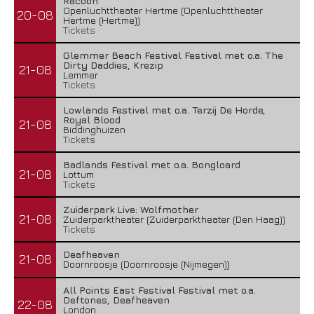
Racoon
Openluchttheater Hertme (Openluchttheater
20-08
Hertme (Hertme))
Tickets
Glemmer Beach Festival Festival met o.a. The
Dirty Daddies, Krezip
21-08
Lemmer
Tickets
Lowlands Festival met o.a. Terzij De Horde,
Royal Blood
21-08
Biddinghuizen
Tickets
Badlands Festival met o.a. Bongloard
21-08
Lottum
Tickets
Zuiderpark Live: Wolfmother
21-08
Zuiderparktheater (Zuiderparktheater (Den Haag))
Tickets
Deafheaven
21-08
Doornroosje (Doornroosje (Nijmegen))
All Points East Festival Festival met o.a.
Deftones, Deafheaven
22-08
London