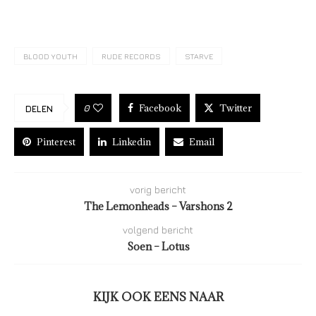
BLOOD YOUTH
RUDE RECORDS
STARVE
Facebook
Twitter
0
DELEN
Pinterest
Linkedin
Email
vorig bericht
The Lemonheads – Varshons 2
volgend bericht
Soen – Lotus
KIJK OOK EENS NAAR