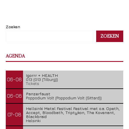
Zoeken
ZOEKEN
AGENDA
Igorrr + HEALTH
06-08
013 (013 (Tilburg))
Tickets
Panzerfaust
06-08
Poppodium Volt (Poppodium Volt (Sittard))
Hellsinki Metal Festival Festival met o.a. Opeth,
Accept, Bloodbath, Triptykon, The Kovenant,
07-08
Blackbraid
Helsinki