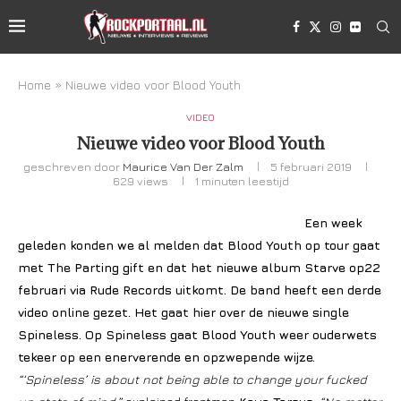
Home
»
Nieuwe video voor Blood Youth
VIDEO
Nieuwe video voor Blood Youth
geschreven door
Maurice Van Der Zalm
5 februari 2019
629
views
1 minuten leestijd
Een week
geleden konden we al melden dat Blood Youth op tour gaat
met The Parting gift en dat het nieuwe album Starve op22
februari via Rude Records uitkomt. De band heeft een derde
video online gezet. Het gaat hier over de nieuwe single
Spineless. Op Spineless gaat Blood Youth weer ouderwets
tekeer op een enerverende en opzwepende wijze.
“‘Spineless’ is about not being able to change your fucked