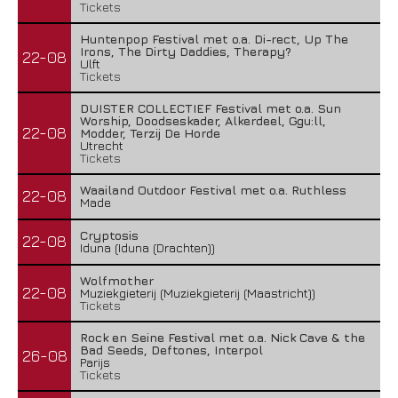
Tickets
Huntenpop Festival met o.a. Di-rect, Up The
Irons, The Dirty Daddies, Therapy?
22-08
Ulft
Tickets
DUISTER COLLECTIEF Festival met o.a. Sun
Worship, Doodseskader, Alkerdeel, Ggu:ll,
22-08
Modder, Terzij De Horde
Utrecht
Tickets
Waailand Outdoor Festival met o.a. Ruthless
22-08
Made
Cryptosis
22-08
Iduna (Iduna (Drachten))
Wolfmother
22-08
Muziekgieterij (Muziekgieterij (Maastricht))
Tickets
Rock en Seine Festival met o.a. Nick Cave & the
Bad Seeds, Deftones, Interpol
26-08
Parijs
Tickets