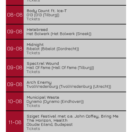
Body Count ft. Ice-T
08-08
013 (013 (Tilburg))
Tickets
Hatebreed
09-08
Het Bolwerk (Het Bolwerk (Sneek))
Midnight
09-08
Bibelot (Bibelot (Dordrecht))
Tickets
Spectral Wound
09-08
Hall Of Fame (Hall Of Fame (Tilburg))
Tickets
Arch Enemy
09-08
TivoliVredenburg (TivoliVredenburg (Utrecht))
Municipal Waste
10-08
Dynamo (Dynamo (Eindhoven))
Tickets
Sziget Festival met o.a. John Coffey, Bring Me
The Horizon, Health
11-08
Óbudai Eiland, Budapest
Tickets