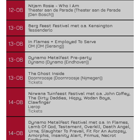
Ntjam Rosie - Who I Am
12-08
Theater aan de Parade (Theater aan de Parade
(Den Bosch))
Berg Feest Festival met o.a. Kensington
13-08
Tessenderlo
In Flames + Employed To Serve
13-08
OM (OM (Seraing))
Dynamo Metalfest Pre-party
13-08
Dynamo (Dynamo (Eindhoven))
The Ghost Inside
13-08
Doornroosje (Doornroosje (Nijmegen))
Tickets
Nirwana Tuinfeest Festival met o.a. John Coffey,
The Dirty Daddies, Hiqpy, Wodan Boys,
14-08
Clawfinger
Lierop
Tickets
Dynamo MetalFest Festival met o.a. In Flames,
Lamb Of God, Testament, Overkill, Death Angel,
Urne, Slaughter To Prevail, Fit For An Autopsy,
14-08
Amorphis, Insanity Alert, Primus, Necrot
Eindhoven