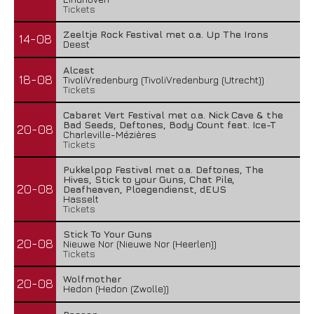
Tickets
Zeeltje Rock Festival met o.a. Up The Irons
14-08
Deest
Alcest
18-08
TivoliVredenburg (TivoliVredenburg (Utrecht))
Tickets
Cabaret Vert Festival met o.a. Nick Cave & the
Bad Seeds, Deftones, Body Count feat. Ice-T
20-08
Charleville-Mézières
Tickets
Pukkelpop Festival met o.a. Deftones, The
Hives, Stick to your Guns, Chat Pile,
20-08
Deafheaven, Ploegendienst, dEUS
Hasselt
Tickets
Stick To Your Guns
20-08
Nieuwe Nor (Nieuwe Nor (Heerlen))
Tickets
Wolfmother
20-08
Hedon (Hedon (Zwolle))