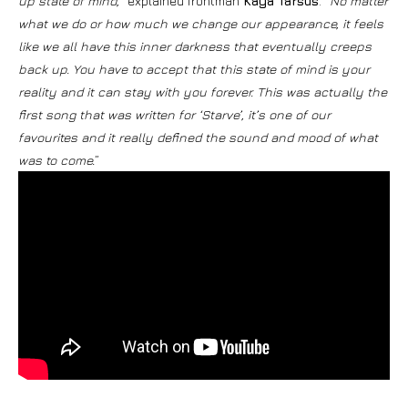
up state of mind,”
explained frontman
Kaya Tarsus
.
“No matter
what we do or how much we change our appearance, it feels
like we all have this inner darkness that eventually creeps
back up. You have to accept that this state of mind is your
reality and it can stay with you forever. This was actually the
first song that was written for ‘Starve’, it’s one of our
favourites and it really defined the sound and mood of what
was to come.
”