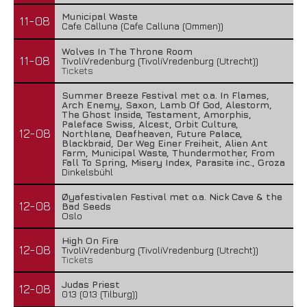
Municipal Waste
11-08
Cafe Calluna (Cafe Calluna (Ommen))
Wolves In The Throne Room
11-08
TivoliVredenburg (TivoliVredenburg (Utrecht))
Tickets
Summer Breeze Festival met o.a. In Flames,
Arch Enemy, Saxon, Lamb Of God, Alestorm,
The Ghost Inside, Testament, Amorphis,
Paleface Swiss, Alcest, Orbit Culture,
12-08
Northlane, Deafheaven, Future Palace,
Blackbraid, Der Weg Einer Freiheit, Alien Ant
Farm, Municipal Waste, Thundermother, From
Fall To Spring, Misery Index, Parasite inc., Groza
Dinkelsbühl
Øyafestivalen Festival met o.a. Nick Cave & the
12-08
Bad Seeds
Oslo
High On Fire
12-08
TivoliVredenburg (TivoliVredenburg (Utrecht))
Tickets
Judas Priest
12-08
013 (013 (Tilburg))