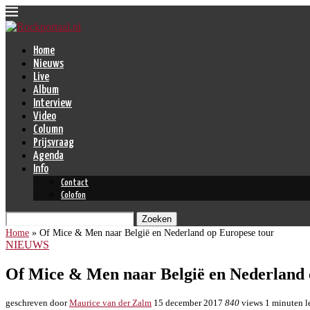
Home
Nieuws
Live
Album
Interview
Video
Column
Prijsvraag
Agenda
Info
Contact
Colofon
Zoeken
Home
»
Of Mice & Men naar België en Nederland op Europese tour
NIEUWS
Of Mice & Men naar België en Nederland 
geschreven door
Maurice van der Zalm
15 december 2017
840
views
1 minuten l