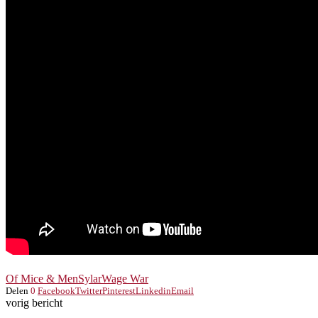
Of Mice & Men
Sylar
Wage War
Delen
0
Facebook
Twitter
Pinterest
Linkedin
Email
vorig bericht