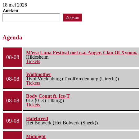
18 mei 2026
Zoeken
Zoeken
Agenda
M'era Luna Festival met o.a. Auger, Clan Of Xymox, 
08-08
Hildesheim
Tickets
Wolfmother
08-08
TivoliVredenburg (TivoliVredenburg (Utrecht))
Tickets
Body Count ft. Ice-T
08-08
013 (013 (Tilburg))
Tickets
Hatebreed
09-08
Het Bolwerk (Het Bolwerk (Sneek))
Midnight