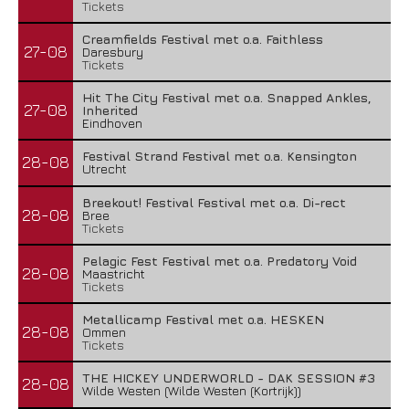
Tickets
Creamfields Festival met o.a. Faithless
27-08
Daresbury
Tickets
Hit The City Festival met o.a. Snapped Ankles,
27-08
Inherited
Eindhoven
Festival Strand Festival met o.a. Kensington
28-08
Utrecht
Breekout! Festival Festival met o.a. Di-rect
28-08
Bree
Tickets
Pelagic Fest Festival met o.a. Predatory Void
28-08
Maastricht
Tickets
Metallicamp Festival met o.a. HESKEN
28-08
Ommen
Tickets
THE HICKEY UNDERWORLD - DAK SESSION #3
28-08
Wilde Westen (Wilde Westen (Kortrijk))