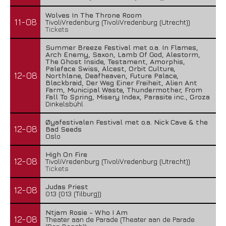
Wolves In The Throne Room
11-08
TivoliVredenburg (TivoliVredenburg (Utrecht))
Tickets
Summer Breeze Festival met o.a. In Flames,
Arch Enemy, Saxon, Lamb Of God, Alestorm,
The Ghost Inside, Testament, Amorphis,
Paleface Swiss, Alcest, Orbit Culture,
12-08
Northlane, Deafheaven, Future Palace,
Blackbraid, Der Weg Einer Freiheit, Alien Ant
Farm, Municipal Waste, Thundermother, From
Fall To Spring, Misery Index, Parasite inc., Groza
Dinkelsbühl
Øyafestivalen Festival met o.a. Nick Cave & the
12-08
Bad Seeds
Oslo
High On Fire
12-08
TivoliVredenburg (TivoliVredenburg (Utrecht))
Tickets
Judas Priest
12-08
013 (013 (Tilburg))
Ntjam Rosie - Who I Am
12-08
Theater aan de Parade (Theater aan de Parade