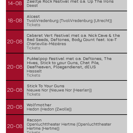
Zeeltje Rock Festival met o.a. Up The Irons
14-08
Deest
Alcest
18-08
TivoliVredenburg (TivoliVredenburg (Utrecht))
Tickets
Cabaret Vert Festival met o.a. Nick Cave & the
Bad Seeds, Deftones, Body Count feat. Ice-T
20-08
Charleville-Mézières
Tickets
Pukkelpop Festival met o.a. Deftones, The
Hives, Stick to your Guns, Chat Pile,
20-08
Deafheaven, Ploegendienst, dEUS
Hasselt
Tickets
Stick To Your Guns
20-08
Nieuwe Nor (Nieuwe Nor (Heerlen))
Tickets
Wolfmother
20-08
Hedon (Hedon (Zwolle))
Racoon
Openluchttheater Hertme (Openluchttheater
20-08
Hertme (Hertme))
Tickets