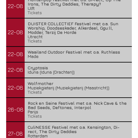
Irons, The Dirty Daddies, Therapy?
22-08
Ulft
Tickets
DUISTER COLLECTIEF Festival met o.a. Sun
Worship, Doodseskader, Alkerdeel, Ggu:ll,
22-08
Modder, Terzij De Horde
Utrecht
Tickets
Waailand Outdoor Festival met o.a. Ruthless
22-08
Made
Cryptosis
22-08
Iduna (Iduna (Drachten))
Wolfmother
22-08
Muziekgieterij (Muziekgieterij (Maastricht))
Tickets
Rock en Seine Festival met o.a. Nick Cave & the
Bad Seeds, Deftones, Interpol
26-08
Parijs
Tickets
CuliNESSE Festival met o.a. Kensington, Di-
rect, The Dirty Daddies
27-08
Rotterdam