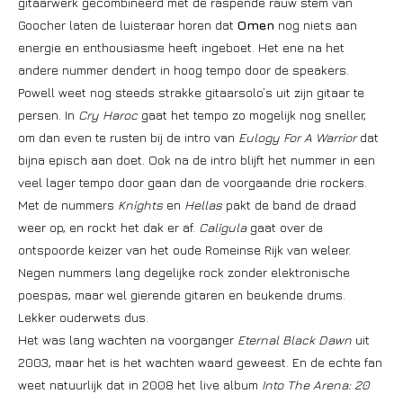
gitaarwerk gecombineerd met de raspende rauw stem van
Goocher laten de luisteraar horen dat
Omen
nog niets aan
energie en enthousiasme heeft ingeboet. Het ene na het
andere nummer dendert in hoog tempo door de speakers.
Powell weet nog steeds strakke gitaarsolo’s uit zijn gitaar te
persen. In
Cry Haroc
gaat het tempo zo mogelijk nog sneller,
om dan even te rusten bij de intro van
Eulogy For A Warrior
dat
bijna episch aan doet. Ook na de intro blijft het nummer in een
veel lager tempo door gaan dan de voorgaande drie rockers.
Met de nummers
Knights
en
Hellas
pakt de band de draad
weer op, en rockt het dak er af.
Caligula
gaat over de
ontspoorde keizer van het oude Romeinse Rijk van weleer.
Negen nummers lang degelijke rock zonder elektronische
poespas, maar wel gierende gitaren en beukende drums.
Lekker ouderwets dus.
Het was lang wachten na voorganger
Eternal Black Dawn
uit
2003, maar het is het wachten waard geweest. En de echte fan
weet natuurlijk dat in 2008 het live album
Into The Arena: 20