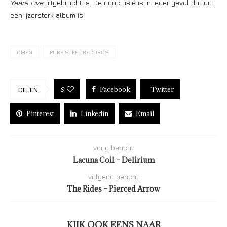
Years Live
uitgebracht is. De conclusie is in ieder geval dat dit
een ijzersterk album is.
OMEN
PURE STEEL RECORDS
Facebook
Twitter
0
DELEN
Pinterest
Linkedin
Email
vorig bericht
Lacuna Coil – Delirium
volgend bericht
The Rides – Pierced Arrow
KIJK OOK EENS NAAR