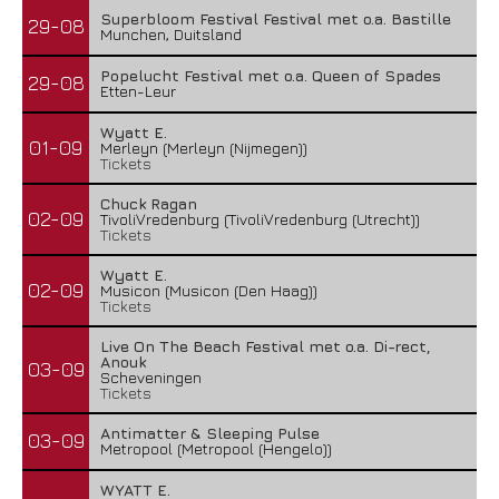
Superbloom Festival Festival met o.a. Bastille
29-08
Munchen, Duitsland
Popelucht Festival met o.a. Queen of Spades
29-08
Etten-Leur
Wyatt E.
01-09
Merleyn (Merleyn (Nijmegen))
Tickets
Chuck Ragan
02-09
TivoliVredenburg (TivoliVredenburg (Utrecht))
Tickets
Wyatt E.
02-09
Musicon (Musicon (Den Haag))
Tickets
Live On The Beach Festival met o.a. Di-rect,
Anouk
03-09
Scheveningen
Tickets
Antimatter & Sleeping Pulse
03-09
Metropool (Metropool (Hengelo))
WYATT E.