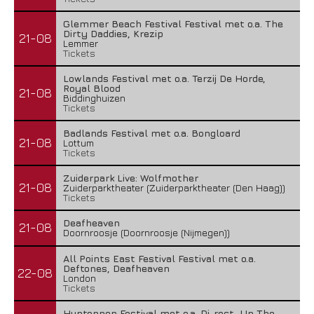
Glemmer Beach Festival Festival met o.a. The
Dirty Daddies, Krezip
21-08
Lemmer
Tickets
Lowlands Festival met o.a. Terzij De Horde,
Royal Blood
21-08
Biddinghuizen
Tickets
Badlands Festival met o.a. Bongloard
21-08
Lottum
Tickets
Zuiderpark Live: Wolfmother
21-08
Zuiderparktheater (Zuiderparktheater (Den Haag))
Tickets
Deafheaven
21-08
Doornroosje (Doornroosje (Nijmegen))
All Points East Festival Festival met o.a.
Deftones, Deafheaven
22-08
London
Tickets
Huntenpop Festival met o.a. Di-rect, Up The