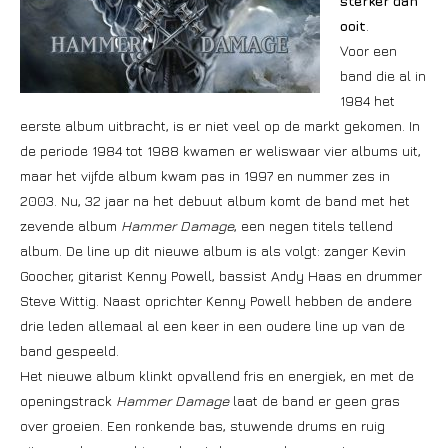
sterker dan
ooit
.
Voor een
band die al in
1984 het
eerste album uitbracht, is er niet veel op de markt gekomen. In
de periode 1984 tot 1988 kwamen er weliswaar vier albums uit,
maar het vijfde album kwam pas in 1997 en nummer zes in
2003. Nu, 32 jaar na het debuut album komt de band met het
zevende album
Hammer Damage
, een negen titels tellend
album. De line up dit nieuwe album is als volgt: zanger Kevin
Goocher, gitarist Kenny Powell, bassist Andy Haas en drummer
Steve Wittig. Naast oprichter Kenny Powell hebben de andere
drie leden allemaal al een keer in een oudere line up van de
band gespeeld.
Het nieuwe album klinkt opvallend fris en energiek, en met de
openingstrack
Hammer Damage
laat de band er geen gras
over groeien. Een ronkende bas, stuwende drums en ruig