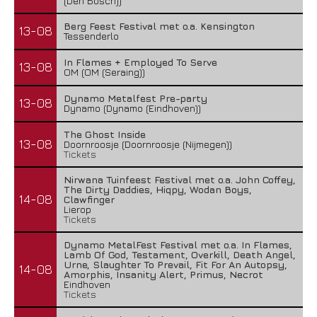
(Den Bosch))
Berg Feest Festival met o.a. Kensington
13-08
Tessenderlo
In Flames + Employed To Serve
13-08
OM (OM (Seraing))
Dynamo Metalfest Pre-party
13-08
Dynamo (Dynamo (Eindhoven))
The Ghost Inside
13-08
Doornroosje (Doornroosje (Nijmegen))
Tickets
Nirwana Tuinfeest Festival met o.a. John Coffey,
The Dirty Daddies, Hiqpy, Wodan Boys,
14-08
Clawfinger
Lierop
Tickets
Dynamo MetalFest Festival met o.a. In Flames,
Lamb Of God, Testament, Overkill, Death Angel,
Urne, Slaughter To Prevail, Fit For An Autopsy,
14-08
Amorphis, Insanity Alert, Primus, Necrot
Eindhoven
Tickets