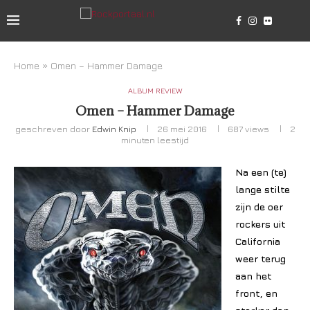
Home
»
Omen – Hammer Damage
ALBUM REVIEW
Omen – Hammer Damage
geschreven door
Edwin Knip
26 mei 2016
687
views
2
minuten leestijd
Na een (te)
lange stilte
zijn de oer
rockers uit
California
weer terug
aan het
front, en