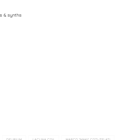
ds & synths
DELIRIUM
LACUNA COIL
MARCO "MAKI" COTI-ZELATI