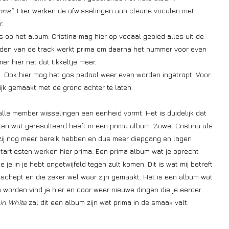
ns”.
Hier werken de afwisselingen aan cleane vocalen met
.
op het album. Cristina mag hier op vocaal gebied alles uit de
midden van de track werkt prima om daarna het nummer voor even
 hier net dat tikkeltje meer.
 Ook hier mag het gas pedaal weer even worden ingetrapt. Voor
ijk gemaakt met de grond achter te laten.
lle member wisselingen een eenheid vormt. Het is duidelijk dat
aten wat geresulteerd heeft in een prima album. Zowel Cristina als
zij nog meer bereik hebben en dus meer diepgang en lagen
tartiesten werken hier prima. Een prima album wat je oprecht
e in je hebt ongetwijfeld tegen zult komen. Dit is wat mij betreft
schept en die zeker wel waar zijn gemaakt. Het is een album wat
te worden vind je hier en daar weer nieuwe dingen die je eerder
In White
zal dit een album zijn wat prima in de smaak valt.