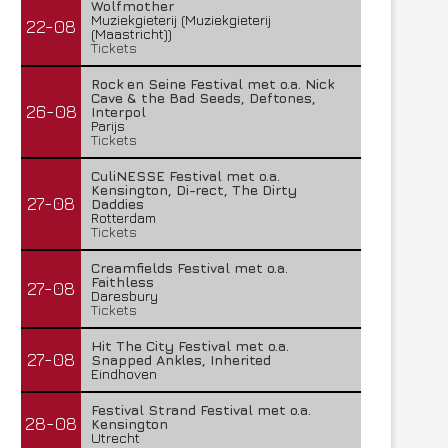
Wolfmother
Muziekgieterij (Muziekgieterij
22-08
(Maastricht))
Tickets
Rock en Seine Festival met o.a. Nick
Cave & the Bad Seeds, Deftones,
26-08
Interpol
Parijs
Tickets
CuliNESSE Festival met o.a.
Kensington, Di-rect, The Dirty
27-08
Daddies
Rotterdam
Tickets
Creamfields Festival met o.a.
Faithless
27-08
Daresbury
Tickets
Hit The City Festival met o.a.
27-08
Snapped Ankles, Inherited
Eindhoven
Festival Strand Festival met o.a.
28-08
Kensington
Utrecht