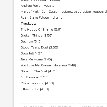
Andrea Ferro – vocals
Marco “Maki” Coti-Zelati – guitars, bass guitar, keyboar
Ryan Blake Folden – drums
Tracklist:
The House Of Shame (5:17)
Broken Things (3:59)
Delirium (3:16)
Blood, Tears, Dust (3:55)
Downfall (4:21)
Take Me Home (3:45)
You Love Me ‘Cause I Hate You (3:49)
Ghost In The Mist (4:14)
My Demons (3:56)
Claustrophobia (4:08)
Ultima Ratio (4:08)
ANDREA FERRO
CENTURY MEDIA
CRISTINA SCABBIA