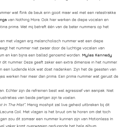
mmer wat flink de beuk erin gooit maar wel met een retestrakke
unga
van Nothing More. Ook hier werken de diepe vocalen en
tina prima. Wat mij betreft één van de beter nummers op het
 Een met vlagen erg melancholisch nummer wat een diepe
weegt het nummer niet zwaar door de luchtige vocalen van
lbum en kan bijna een ballad genoemd worden.
Myles Kennedy
 dit nummer. Deze geeft zeker een extra dimensie in het nummer.
n een luidende klok wat doet nadenken. Zijn het de geesten van
pjes werken hier meer dan prima. Een prima nummer wat gerust de
an. Echter zijn de refreinen best wel agressief van aanpak. Niet
ustraties van beide partijen zijn te voelen.
t In The Mist”.
Menig moshpit zal live geheid uitbreken bij dit
acuna Coil. Met vlagen is het bruut om te horen om dat toch
lagen zou dit zomaar een nummer kunnen zijn van Motionless In
 wel vaker komt overwaaien gedurende het hele album.