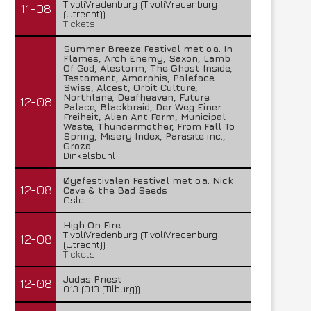
TivoliVredenburg (TivoliVredenburg
11-08
(Utrecht))
Tickets
Summer Breeze Festival met o.a. In
Flames, Arch Enemy, Saxon, Lamb
Of God, Alestorm, The Ghost Inside,
Testament, Amorphis, Paleface
Swiss, Alcest, Orbit Culture,
Northlane, Deafheaven, Future
12-08
Palace, Blackbraid, Der Weg Einer
Freiheit, Alien Ant Farm, Municipal
Waste, Thundermother, From Fall To
Spring, Misery Index, Parasite inc.,
Groza
Dinkelsbühl
Øyafestivalen Festival met o.a. Nick
12-08
Cave & the Bad Seeds
Oslo
High On Fire
TivoliVredenburg (TivoliVredenburg
12-08
(Utrecht))
Tickets
Judas Priest
12-08
013 (013 (Tilburg))