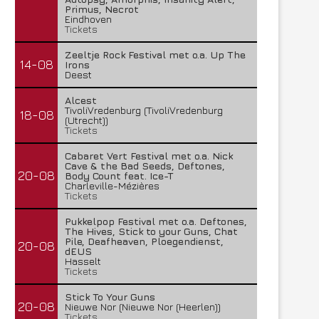
Primus, Necrot
Eindhoven
Tickets
Zeeltje Rock Festival met o.a. Up The
14-08
Irons
Deest
Alcest
TivoliVredenburg (TivoliVredenburg
18-08
(Utrecht))
Tickets
Cabaret Vert Festival met o.a. Nick
Cave & the Bad Seeds, Deftones,
20-08
Body Count feat. Ice-T
Charleville-Mézières
Tickets
Pukkelpop Festival met o.a. Deftones,
The Hives, Stick to your Guns, Chat
Pile, Deafheaven, Ploegendienst,
20-08
dEUS
Hasselt
Tickets
Stick To Your Guns
20-08
Nieuwe Nor (Nieuwe Nor (Heerlen))
Tickets