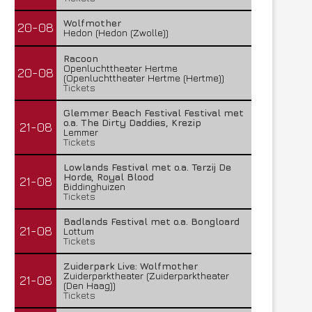
Wolfmother
20-08
Hedon (Hedon (Zwolle))
Racoon
Openluchttheater Hertme
20-08
(Openluchttheater Hertme (Hertme))
Tickets
Glemmer Beach Festival Festival met
o.a. The Dirty Daddies, Krezip
21-08
Lemmer
Tickets
Lowlands Festival met o.a. Terzij De
Horde, Royal Blood
21-08
Biddinghuizen
Tickets
Badlands Festival met o.a. Bongloard
21-08
Lottum
Tickets
Zuiderpark Live: Wolfmother
Zuiderparktheater (Zuiderparktheater
21-08
(Den Haag))
Tickets