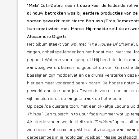
“Maki” Coti-Zelati neemt deze keer de leidende rol v
al nauw betrokken was bij eerdere producties van de
samen gewerkt met Marco Barusso (Eros Ramazzotti, 
hun creativiteit met Marco. Hij maakte zelf de artw
Alessandro Olgiati.
Het album steekt van wal met
“The House Of Shame”.
Ee
zingen, onheilspellender kan het haast niet. Niet veel la
gegooid. Wat een vooruitgang dit! Hij heeft duidelijk aan 
aanwezig waren, komen nu goed uit de verf. Een extra d
basslijnen zijn moddervet en de drums versterken deze 
hier een meer variërend bereik horen. De hogere noten wo
gewerkt aan de snaartjes. Tevens is van dit nummer al e
vijf minuten is dit de langste track op het album.
Op dezelfde duistere toon, met een tikkeltje Lacuna uit d
Things”.
Een typisch in to your face nummer wat up temp
Als derde vinden we de titeltrack
“Delirium”
op het album
zich heen. Het nummer pakt het iets rustiger aan maar d
geroezemoes in je hoofd zijn voelbaar. Missie geslaagd!