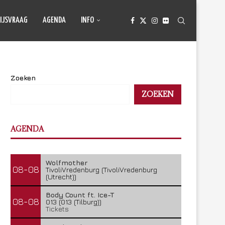
IJSVRAAG
AGENDA
INFO
Zoeken
ZOEKEN
AGENDA
Wolfmother
08-08
TivoliVredenburg (TivoliVredenburg
(Utrecht))
Body Count ft. Ice-T
08-08
013 (013 (Tilburg))
Tickets