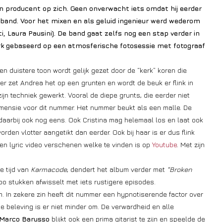
an producent op zich. Geen onverwacht iets omdat hij eerder
 band. Voor het mixen en als geluid ingenieur werd wederom
Laura Pausini). De band gaat zelfs nog een stap verder in
ork gebaseerd op een atmosferische fotosessie met fotograaf
n duistere toon wordt gelijk gezet door de “kerk” koren die
ter zet Andrea het op een grunten en wordt de beuk er flink in
zijn techniek gewerkt. Vooral de diepe grunts, die eerder niet
imensie voor dit nummer. Het nummer beukt als een malle. De
daarbij ook nog eens. Ook Cristina mag helemaal los en laat ook
rden vlotter aangetikt dan eerder. Ook bij haar is er dus flink
en lyric video verschenen welke te vinden is op
Youtube
. Met zijn
e tijd van
Karmacode
, dendert het album verder met
“Broken
o stukken afwisselt met iets rustigere episodes.
. In zekere zin heeft dit nummer een hypnotiserende factor over
e beleving is er niet minder om. De verwardheid en alle
Marco Barusso
blijkt ook een prima gitarist te zijn en speelde de