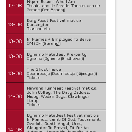
Ntjam Rosie - Who I Am
12-08
Theater aan de Parade (Theater aan de
Parade (Den Bosch))
Berg Feest Festival met o.a.
13-08
Kensington
Tessenderlo
In Flames + Employed To Serve
13-08
OM (OM (Seraing))
Dynamo Metalfest Pre-party
13-08
Dynamo (Dynamo (Eindhoven))
The Ghost Inside
13-08
Doornroosje (Doornroosje (Nijmegen))
Tickets
Nirwana Tuinfeest Festival met o.a.
John Coffey, The Dirty Daddies,
14-08
Hiqpy, Wodan Boys, Clawfinger
Lierop
Tickets
Dynamo MetalFest Festival met o.a.
In Flames, Lamb Of God, Testament,
Overkill, Death Angel, Urne,
Slaughter To Prevail, Fit For An
14-08
Autopsy, Amorphis, Insanity Alert,