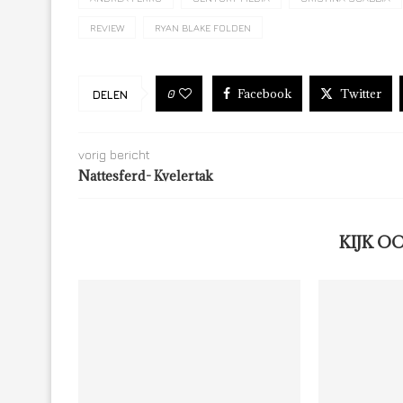
REVIEW
RYAN BLAKE FOLDEN
Facebook
Twitter
0
DELEN
vorig bericht
Nattesferd- Kvelertak
KIJK O