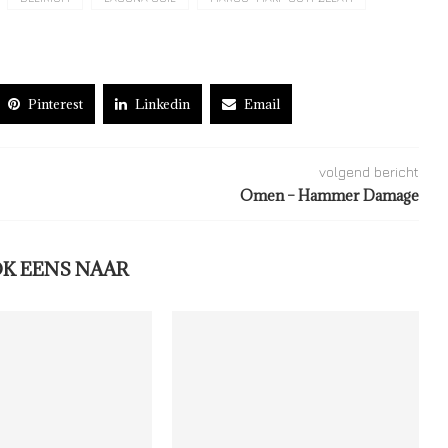
Pinterest
Linkedin
Email
volgend bericht
Omen – Hammer Damage
OK EENS NAAR