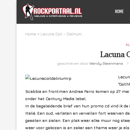
HOME
Home
»
Lacuna Coil – Delirium
AL
Lacuna C
geschreven door
Wendy Steenmans
Lacuna
“Goth
Scabbia en frontman Andrea Ferro komen op 27 mei 
onder het Century Media label.
In de begeleidende brief van hun promo cd vind ik de
Italië. Een oud, verlaten en vervallen fort waarvan 
geesten en zielen. Een plek waar elke muur nog stee
waar voor gekozen is en zeker een thema waar je als b