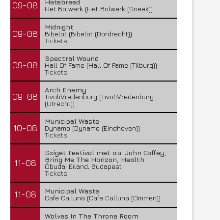
Hatebreed
09-08
Het Bolwerk (Het Bolwerk (Sneek))
Midnight
09-08
Bibelot (Bibelot (Dordrecht))
Tickets
Spectral Wound
09-08
Hall Of Fame (Hall Of Fame (Tilburg))
Tickets
Arch Enemy
09-08
TivoliVredenburg (TivoliVredenburg
(Utrecht))
Municipal Waste
10-08
Dynamo (Dynamo (Eindhoven))
Tickets
Sziget Festival met o.a. John Coffey,
Bring Me The Horizon, Health
11-08
Óbudai Eiland, Budapest
Tickets
Municipal Waste
11-08
Cafe Calluna (Cafe Calluna (Ommen))
Wolves In The Throne Room