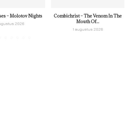
ses – Molotov Nights
Combichrist – The Venom In The
Mouth Of...
ugustus 2026
1 augustus 2026