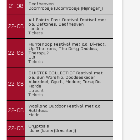
Deafheaven
21-08
Doornroosje (Doornroosje (Nijmegen))
Lunatic Soul – Transition II
Boneripper – Radiant In
All Points East Festival Festival met
o.a. Deftones, Deafheaven
29 juli 2026
27 juli 2026
22-08
London
Tickets
Huntenpop Festival met o.a. Di-rect,
Up The Irons, The Dirty Daddies,
22-08
Therapy?
Ulft
Tickets
DUISTER COLLECTIEF Festival met
o.a. Sun Worship, Doodseskader,
Alkerdeel, Ggu:ll, Modder, Terzij De
22-08
Horde
Utrecht
Tickets
Waailand Outdoor Festival met o.a.
22-08
Ruthless
Made
Cryptosis
22-08
Iduna (Iduna (Drachten))