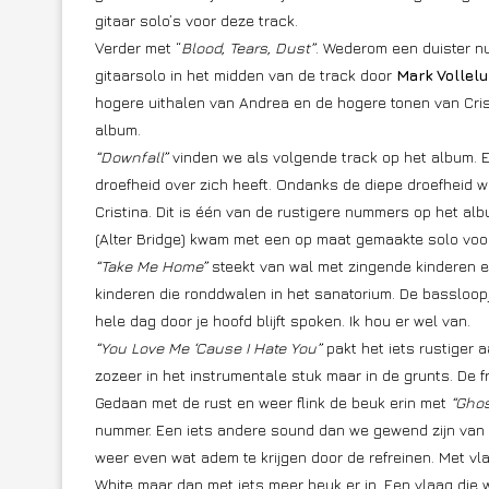
gitaar solo’s voor deze track.
Verder met “
Blood, Tears, Dust”
. Wederom een duister nu
gitaarsolo in het midden van de track door
Mark Vollel
hogere uithalen van Andrea en de hogere tonen van Cris
album.
“Downfall”
vinden we als volgende track op het album.
droefheid over zich heeft. Ondanks de diepe droefheid 
Cristina. Dit is één van de rustigere nummers op het a
(Alter Bridge) kwam met een op maat gemaakte solo voor
“Take Me Home”
steekt van wal met zingende kinderen e
kinderen die ronddwalen in het sanatorium. De bassloo
hele dag door je hoofd blijft spoken. Ik hou er wel van.
“You Love Me ‘Cause I Hate You”
pakt het iets rustiger a
zozeer in het instrumentale stuk maar in de grunts. De fr
Gedaan met de rust en weer flink de beuk erin met
“Ghos
nummer. Een iets andere sound dan we gewend zijn van L
weer even wat adem te krijgen door de refreinen. Met v
White maar dan met iets meer beuk er in. Een vlaag die