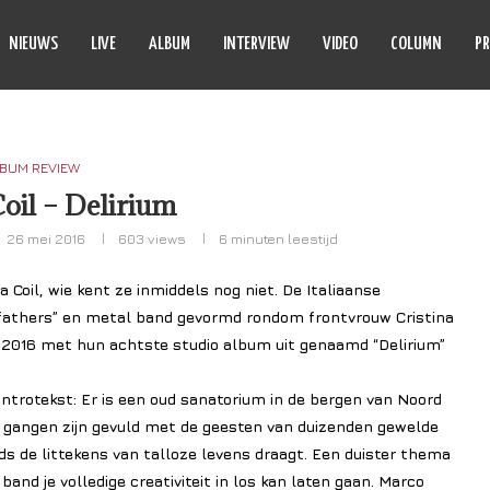
NIEUWS
LIVE
ALBUM
INTERVIEW
VIDEO
COLUMN
PR
BUM REVIEW
oil – Delirium
26 mei 2016
603
views
6 minuten leestijd
 Coil, wie kent ze inmiddels nog niet. De Italiaanse
fathers” en metal band gevormd rondom frontvrouw Cristina
2016 met hun achtste studio album uit genaamd “Delirium”
 introtekst: Er is een oud sanatorium in de bergen van Noord
de gangen zijn gevuld met de geesten van duizenden gewelde
ds de littekens van talloze levens draagt. Een duister thema
and je volledige creativiteit in los kan laten gaan. Marco