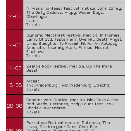
Nirwana Tuinfeest Festival met o.a. John Coffey,
The Dirty Daddies, Hiqpy, Wodan Boys,
14-08
Clawfinger
Lierop
Tickets
Dynamo MetalFest Festival met o.a. In Flames,
Lamb Of God, Testament, Overkill, Death Angel,
Urne, Slaughter To Prevail, Fit For An Autopsy,
14-08
Amorphis, Insanity Alert, Primus, Necrot
Eindhoven
Tickets
Zeeltje Rock Festival met o.a. Up The Irons
14-08
Deest
Alcest
18-08
TivoliVredenburg (TivoliVredenburg (Utrecht))
Tickets
Cabaret Vert Festival met o.a. Nick Cave & the
Bad Seeds, Deftones, Body Count feat. Ice-T
20-08
Charleville-Mézières
Tickets
Pukkelpop Festival met o.a. Deftones, The
Hives, Stick to your Guns, Chat Pile,
20-08
Deafheaven, Ploegendienst, dEUS