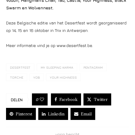
Vodun, Hangman’s Chair, Tau, Castle, Your Highness, Black
Swarm
en Wolvennest
.
Deze Belgische editie van het Desertfest wordt georganiseerd
op 14, 15 en 16 oktober in Trix in Antwerpen.
Meer informatie vind je op www.desertfest.be.
DESERTFEST
MY SLEEPING KARMA
PENTAGRAM
TORCHE
YOB
YOUR HIGHNESS
Facebook
Twitter
0
DELEN
Pinterest
Linkedin
Email
vorig bericht