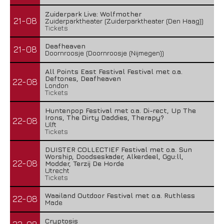
Zuiderpark Live: Wolfmother
21-08
Zuiderparktheater (Zuiderparktheater (Den Haag))
Tickets
Deafheaven
21-08
Doornroosje (Doornroosje (Nijmegen))
All Points East Festival Festival met o.a.
Deftones, Deafheaven
22-08
London
Tickets
Huntenpop Festival met o.a. Di-rect, Up The
Irons, The Dirty Daddies, Therapy?
22-08
Ulft
Tickets
DUISTER COLLECTIEF Festival met o.a. Sun
Worship, Doodseskader, Alkerdeel, Ggu:ll,
22-08
Modder, Terzij De Horde
Utrecht
Tickets
Waailand Outdoor Festival met o.a. Ruthless
22-08
Made
Cryptosis