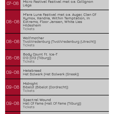
Micro Festival Festival met o.a. Collignon
07-08
Liège
M'era Luna Festival met o.a. Auger, Clan Of
Xymox, Xandria, Within Temptation, In
08-08
Extremo, Floor Jansen, White Lies
Hildesheim
Tickets
Wolfmother
08-08
TivoliVredenburg (TivoliVredenburg (Utrecht))
Tickets
Body Count ft. Ice-T
08-08
013 (013 (Tilburg))
Tickets
Hatebreed
09-08
Het Bolwerk (Het Bolwerk (Sneek))
Midnight
09-08
Bibelot (Bibelot (Dordrecht))
Tickets
Spectral Wound
09-08
Hall Of Fame (Hall Of Fame (Tilburg))
Tickets