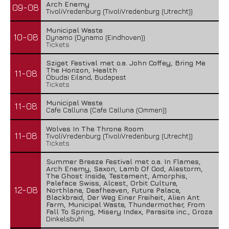
Arch Enemy
09-08
TivoliVredenburg (TivoliVredenburg (Utrecht))
Municipal Waste
10-08
Dynamo (Dynamo (Eindhoven))
Tickets
Sziget Festival met o.a. John Coffey, Bring Me
The Horizon, Health
11-08
Óbudai Eiland, Budapest
Tickets
Municipal Waste
11-08
Cafe Calluna (Cafe Calluna (Ommen))
Wolves In The Throne Room
11-08
TivoliVredenburg (TivoliVredenburg (Utrecht))
Tickets
Summer Breeze Festival met o.a. In Flames,
Arch Enemy, Saxon, Lamb Of God, Alestorm,
The Ghost Inside, Testament, Amorphis,
Paleface Swiss, Alcest, Orbit Culture,
12-08
Northlane, Deafheaven, Future Palace,
Blackbraid, Der Weg Einer Freiheit, Alien Ant
Farm, Municipal Waste, Thundermother, From
Fall To Spring, Misery Index, Parasite inc., Groza
Dinkelsbühl