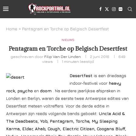
Home
»
Pentagram en Torche op Belgisch Desertfest
NIEUWS
Pentagram en Torche op Belgisch Desertfest
geschreven door
Filip Van Der Linden
2 juni 2016
649
views
1 minuten leestijd
Desertfest
is een driedaags
indoor-festival voor
heavy
rock, psycho
en
doom
. Na eerdere jaarlijkse afspraken in
Londen en Berlijn, waren de eerste twee Antwerpse edities van
Desertfest meteen voltreffers. Voor de derde editie in
Antwerpen zijn reeds volgende bands geboekt:
Uncle Acid &
The Deadbeats
, Yob
, Pentagram
, Torche, My Sleeping
Karma, Elder, Ahab, Cough, Electric Citizen, Coogans Bluff,