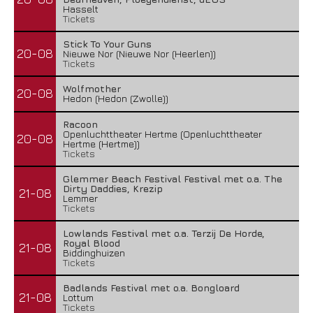
Hasselt
Tickets
Stick To Your Guns
20-08
Nieuwe Nor (Nieuwe Nor (Heerlen))
Tickets
Wolfmother
20-08
Hedon (Hedon (Zwolle))
Racoon
Openluchttheater Hertme (Openluchttheater
20-08
Hertme (Hertme))
Tickets
Glemmer Beach Festival Festival met o.a. The
Dirty Daddies, Krezip
21-08
Lemmer
Tickets
Lowlands Festival met o.a. Terzij De Horde,
Royal Blood
21-08
Biddinghuizen
Tickets
Badlands Festival met o.a. Bongloard
21-08
Lottum
Tickets