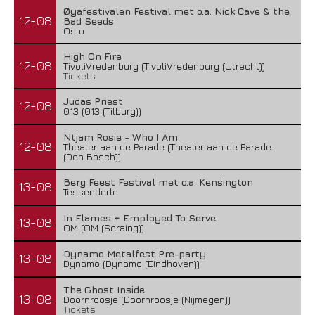
Øyafestivalen Festival met o.a. Nick Cave & the
12-08
Bad Seeds
Oslo
High On Fire
12-08
TivoliVredenburg (TivoliVredenburg (Utrecht))
Tickets
Judas Priest
12-08
013 (013 (Tilburg))
Ntjam Rosie - Who I Am
12-08
Theater aan de Parade (Theater aan de Parade
(Den Bosch))
Berg Feest Festival met o.a. Kensington
13-08
Tessenderlo
In Flames + Employed To Serve
13-08
OM (OM (Seraing))
Dynamo Metalfest Pre-party
13-08
Dynamo (Dynamo (Eindhoven))
The Ghost Inside
13-08
Doornroosje (Doornroosje (Nijmegen))
Tickets