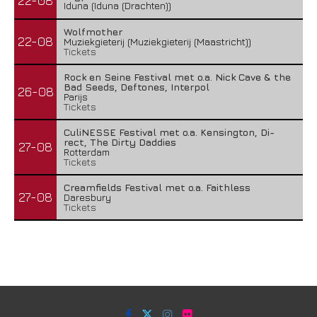
22-08
Iduna (Iduna (Drachten))
Wolfmother
22-08
Muziekgieterij (Muziekgieterij (Maastricht))
Tickets
Rock en Seine Festival met o.a. Nick Cave & the
Bad Seeds, Deftones, Interpol
26-08
Parijs
Tickets
CuliNESSE Festival met o.a. Kensington, Di-
rect, The Dirty Daddies
27-08
Rotterdam
Tickets
Creamfields Festival met o.a. Faithless
27-08
Daresbury
Tickets