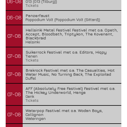
06-08
013 (013 (Tilburg))
Tickets
Panzerfaust
06-08
Poppodium Volt (Poppodium Volt (Sittard))
Hellsinki Metal Festival Festival met o.a. Opeth,
Accept, Bloodbath, Triptykon, The Kovenant,
07-08
Blackbraid
Helsinki
Suikerrock Festival met o.a. Editors, Hiqpy
07-08
Tienen
Tickets
Brakrock Festival met o.a. The Casualties, Hot
07-08
Water Music, No Turning Back, The Exploited
Duffel
AFF (Absolutely Free Festival) Festival met o.a.
The Hickey Underworld, Henge
07-08
Genk
Tickets
Waterpop Festival met o.a. Wodan Boys,
07-08
Collignon
Wateringen