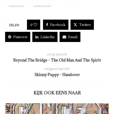
SPEEDROCK
VERZAMLAAR
Facebook
Twitter
0
DELEN
Pinterest
Linkedin
Email
vorig bericht
Beyond The Bridge – The Old Man And The Spirit
volgend bericht
Skinny Puppy – Handover
KIJK OOK EENS NAAR