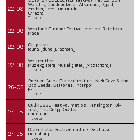
Worship, Doodseskader, Alkerdeel, Ggu:ll,
22-08
Modder, Terzij De Horde
Utrecht
Tickets
Waailand Outdoor Festival met o.a. Ruthless
22-08
Made
Cryptosis
22-08
Iduna (Iduna (Drachten))
Wolfmother
22-08
Muziekgieterij (Muziekgieterij (Maastricht))
Tickets
Rock en Seine Festival met o.a. Nick Cave & the
Bad Seeds, Deftones, Interpol
26-08
Parijs
Tickets
CuliNESSE Festival met o.a. Kensington, Di-
rect, The Dirty Daddies
27-08
Rotterdam
Tickets
Creamfields Festival met o.a. Faithless
27-08
Daresbury
Tickets