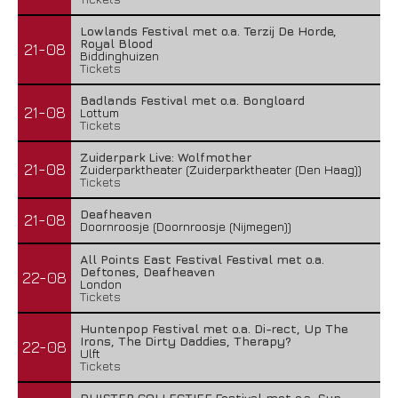
Lowlands Festival met o.a. Terzij De Horde,
Royal Blood
21-08
Biddinghuizen
Tickets
Badlands Festival met o.a. Bongloard
21-08
Lottum
Tickets
Zuiderpark Live: Wolfmother
21-08
Zuiderparktheater (Zuiderparktheater (Den Haag))
Tickets
Deafheaven
21-08
Doornroosje (Doornroosje (Nijmegen))
All Points East Festival Festival met o.a.
Deftones, Deafheaven
22-08
London
Tickets
Huntenpop Festival met o.a. Di-rect, Up The
Irons, The Dirty Daddies, Therapy?
22-08
Ulft
Tickets
DUISTER COLLECTIEF Festival met o.a. Sun