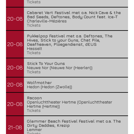
Tickets
Cabaret Vert Festival met o.a. Nick Cave & the
Bad Seeds, Deftones, Body Count feat. Ice-T
20-08
Charleville-Mézières
Tickets
Pukkelpop Festival met o.a. Deftones, The
Hives, Stick to your Guns, Chat Pile,
20-08
Deafheaven, Ploegendienst, dEUS
Hasselt
Tickets
Stick To Your Guns
20-08
Nieuwe Nor (Nieuwe Nor (Heerlen))
Tickets
Wolfmother
20-08
Hedon (Hedon (Zwolle))
Racoon
Openluchttheater Hertme (Openluchttheater
20-08
Hertme (Hertme))
Tickets
Glemmer Beach Festival Festival met o.a. The
Dirty Daddies, Krezip
21-08
Lemmer
Tickets