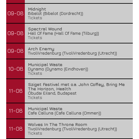
Midnight
09-08
Bibelot (Bibelot (Dordrecht))
Tickets
Spectral Wound
09-08
Hall Of Fame (Hall Of Fame (Tilburg))
Tickets
Arch Enemy
09-08
TivoliVredenburg (TivoliVredenburg (Utrecht))
Municipal Waste
10-08
Dynamo (Dynamo (Eindhoven))
Tickets
Sziget Festival met o.a. John Coffey, Bring Me
The Horizon, Health
11-08
Óbudai Eiland, Budapest
Tickets
Municipal Waste
11-08
Cafe Calluna (Cafe Calluna (Ommen))
Wolves In The Throne Room
11-08
TivoliVredenburg (TivoliVredenburg (Utrecht))
Tickets