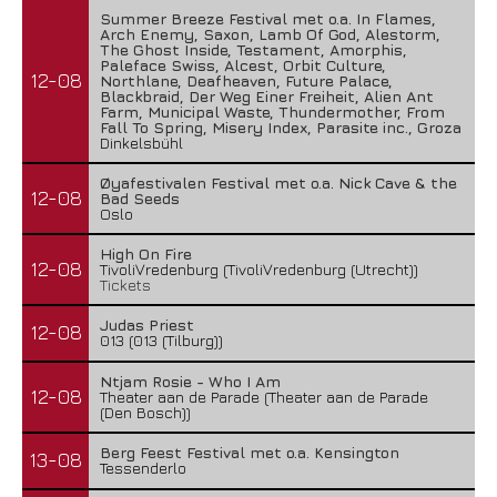
Summer Breeze Festival met o.a. In Flames,
Arch Enemy, Saxon, Lamb Of God, Alestorm,
The Ghost Inside, Testament, Amorphis,
Paleface Swiss, Alcest, Orbit Culture,
12-08
Northlane, Deafheaven, Future Palace,
Blackbraid, Der Weg Einer Freiheit, Alien Ant
Farm, Municipal Waste, Thundermother, From
Fall To Spring, Misery Index, Parasite inc., Groza
Dinkelsbühl
Øyafestivalen Festival met o.a. Nick Cave & the
12-08
Bad Seeds
Oslo
High On Fire
12-08
TivoliVredenburg (TivoliVredenburg (Utrecht))
Tickets
Judas Priest
12-08
013 (013 (Tilburg))
Ntjam Rosie - Who I Am
12-08
Theater aan de Parade (Theater aan de Parade
(Den Bosch))
Berg Feest Festival met o.a. Kensington
13-08
Tessenderlo