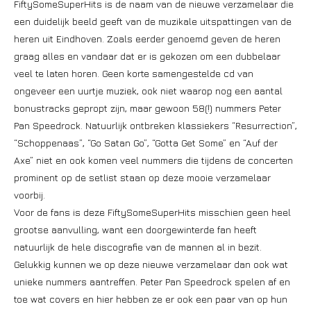
FiftySomeSuperHits is de naam van de nieuwe verzamelaar die
een duidelijk beeld geeft van de muzikale uitspattingen van de
heren uit Eindhoven. Zoals eerder genoemd geven de heren
graag alles en vandaar dat er is gekozen om een dubbelaar
veel te laten horen. Geen korte samengestelde cd van
ongeveer een uurtje muziek, ook niet waarop nog een aantal
bonustracks gepropt zijn, maar gewoon 58(!) nummers Peter
Pan Speedrock. Natuurlijk ontbreken klassiekers “Resurrection”,
“Schoppenaas”, “Go Satan Go”, “Gotta Get Some” en “Auf der
Axe” niet en ook komen veel nummers die tijdens de concerten
prominent op de setlist staan op deze mooie verzamelaar
voorbij.
Voor de fans is deze FiftySomeSuperHits misschien geen heel
grootse aanvulling, want een doorgewinterde fan heeft
natuurlijk de hele discografie van de mannen al in bezit.
Gelukkig kunnen we op deze nieuwe verzamelaar dan ook wat
unieke nummers aantreffen. Peter Pan Speedrock spelen af en
toe wat covers en hier hebben ze er ook een paar van op hun