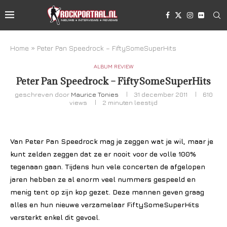
Home
»
Peter Pan Speedrock – FiftySomeSuperHits
ALBUM REVIEW
Peter Pan Speedrock – FiftySomeSuperHits
geschreven door
Maurice Tonies
31 december 2011
610
views
2 minuten leestijd
Van Peter Pan Speedrock mag je zeggen wat je wil, maar je
kunt zelden zeggen dat ze er nooit voor de volle 100%
tegenaan gaan. Tijdens hun vele concerten de afgelopen
jaren hebben ze al enorm veel nummers gespeeld en
menig tent op zijn kop gezet. Deze mannen geven graag
alles en hun nieuwe verzamelaar FiftySomeSuperHits
versterkt enkel dit gevoel.