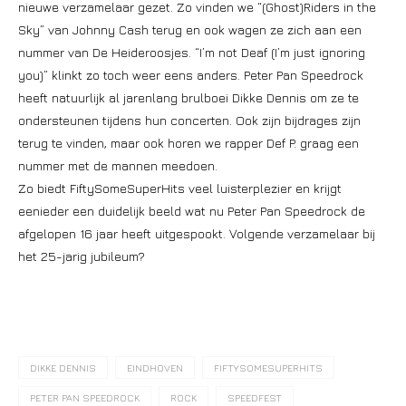
nieuwe verzamelaar gezet. Zo vinden we “(Ghost)Riders in the
Sky” van Johnny Cash terug en ook wagen ze zich aan een
nummer van De Heideroosjes. “I’m not Deaf (I’m just ignoring
you)” klinkt zo toch weer eens anders. Peter Pan Speedrock
heeft natuurlijk al jarenlang brulboei Dikke Dennis om ze te
ondersteunen tijdens hun concerten. Ook zijn bijdrages zijn
terug te vinden, maar ook horen we rapper Def P. graag een
nummer met de mannen meedoen.
Zo biedt FiftySomeSuperHits veel luisterplezier en krijgt
eenieder een duidelijk beeld wat nu Peter Pan Speedrock de
afgelopen 16 jaar heeft uitgespookt. Volgende verzamelaar bij
het 25-jarig jubileum?
DIKKE DENNIS
EINDHOVEN
FIFTYSOMESUPERHITS
PETER PAN SPEEDROCK
ROCK
SPEEDFEST