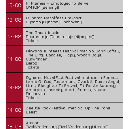
In Flames + Employed To Serve
13-08
OM (OM (Seraing))
Dynamo Metalfest Pre-party
13-08
Dynamo (Dynamo (Eindhoven))
The Ghost Inside
13-08
Doornroosje (Doornroosje (Nijmegen))
Tickets
Nirwana Tuinfeest Festival met o.a. John Coffey,
The Dirty Daddies, Hiqpy, Wodan Boys,
14-08
Clawfinger
Lierop
Tickets
Dynamo MetalFest Festival met o.a. In Flames,
Lamb Of God, Testament, Overkill, Death Angel,
Urne, Slaughter To Prevail, Fit For An Autopsy,
14-08
Amorphis, Insanity Alert, Primus, Necrot
Eindhoven
Tickets
Zeeltje Rock Festival met o.a. Up The Irons
14-08
Deest
Alcest
18-08
TivoliVredenburg (TivoliVredenburg (Utrecht))