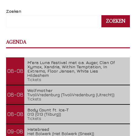
Zoeken
ZOEKEN
AGENDA
M'era Luna Festival met o.a. Auger, Clan Of
Xymox, Xandria, Within Temptation, In
08-08
Extremo, Floor Jansen, White Lies
Hildesheim
Tickets
Wolfmother
08-08
TivoliVredenburg (TivoliVredenburg (Utrecht))
Tickets
Body Count ft. Ice-T
08-08
013 (013 (Tilburg))
Tickets
Hatebreed
09-08
Het Bolwerk (Het Bolwerk (Sneek))