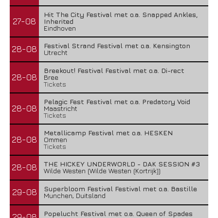
Hit The City Festival met o.a. Snapped Ankles,
27-08
Inherited
Eindhoven
Festival Strand Festival met o.a. Kensington
28-08
Utrecht
Breekout! Festival Festival met o.a. Di-rect
28-08
Bree
Tickets
Pelagic Fest Festival met o.a. Predatory Void
28-08
Maastricht
Tickets
Metallicamp Festival met o.a. HESKEN
28-08
Ommen
Tickets
THE HICKEY UNDERWORLD - DAK SESSION #3
28-08
Wilde Westen (Wilde Westen (Kortrijk))
Superbloom Festival Festival met o.a. Bastille
29-08
Munchen, Duitsland
Popelucht Festival met o.a. Queen of Spades
29-08