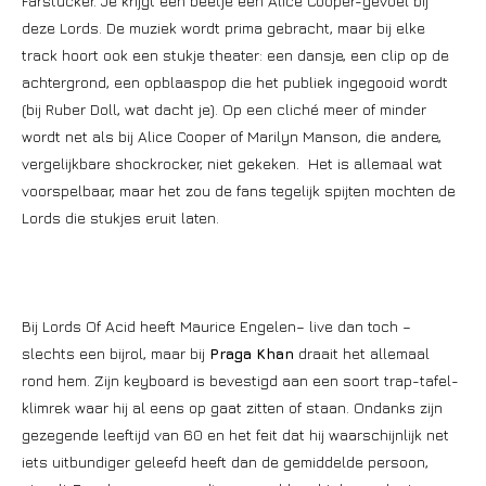
Farstucker. Je krijgt een beetje een Alice Cooper-gevoel bij
deze Lords. De muziek wordt prima gebracht, maar bij elke
track hoort ook een stukje theater: een dansje, een clip op de
achtergrond, een opblaaspop die het publiek ingegooid wordt
(bij Ruber Doll, wat dacht je). Op een cliché meer of minder
wordt net als bij Alice Cooper of Marilyn Manson, die andere,
vergelijkbare shockrocker, niet gekeken. Het is allemaal wat
voorspelbaar, maar het zou de fans tegelijk spijten mochten de
Lords die stukjes eruit laten.
Bij Lords Of Acid heeft Maurice Engelen– live dan toch –
slechts een bijrol, maar bij
Praga Khan
draait het allemaal
rond hem. Zijn keyboard is bevestigd aan een soort trap-tafel-
klimrek waar hij al eens op gaat zitten of staan. Ondanks zijn
gezegende leeftijd van 60 en het feit dat hij waarschijnlijk net
iets uitbundiger geleefd heeft dan de gemiddelde persoon,