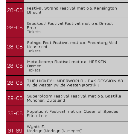
Festival Strand Festival met o.a. Kensington
28-08
Utrecht
Breekout! Festival Festival met o.a. Di-rect
28-08
Bree
Tickets
Pelagic Fest Festival met o.a. Predatory Void
28-08
Maastricht
Tickets
Metallicamp Festival met o.a. HESKEN
28-08
Ommen
Tickets
THE HICKEY UNDERWORLD - DAK SESSION #3
28-08
Wilde Westen (Wilde Westen (Kortrijk))
Superbloom Festival Festival met o.a. Bastille
29-08
Munchen, Duitsland
Popelucht Festival met o.a. Queen of Spades
29-08
Etten-Leur
Wyatt E.
01-09
Merleyn (Merleyn (Nijmegen))