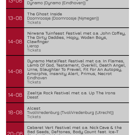
13-08
Dynamo (Dynamo (Eindhoven))
The Ghost Inside
13-08
Doornroosje (Doornroosje (Nijmegen))
Tickets
Nirwana Tuinfeest Festival met o.a. John Coffey,
The Dirty Daddies, Hiqpy, Wodan Boys,
14-08
Clawfinger
Lierop
Tickets
Dynamo MetalFest Festival met o.a. In Flames,
Lamb Of God, Testament, Overkill, Death Angel,
Urne, Slaughter To Prevail, Fit For An Autopsy,
14-08
Amorphis, Insanity Alert, Primus, Necrot
Eindhoven
Tickets
Zeeltje Rock Festival met o.a. Up The Irons
14-08
Deest
Alcest
18-08
TivoliVredenburg (TivoliVredenburg (Utrecht))
Tickets
Cabaret Vert Festival met o.a. Nick Cave & the
Bad Seeds, Deftones, Body Count feat. Ice-T
20-08