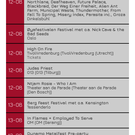
12-08
Northlane, Deafheaven, Future Palace,
Blackbraid, Der Weg Einer Freiheit, Alien Ant
Farm, Municipal Waste, Thundermother, From
Fall To Spring, Misery Index, Parasite inc., Groza
Dinkelsbühl
Øyafestivalen Festival met o.a. Nick Cave & the
12-08
Bad Seeds
Oslo
High On Fire
12-08
TivoliVredenburg (TivoliVredenburg (Utrecht))
Tickets
Judas Priest
12-08
013 (013 (Tilburg))
Ntjam Rosie - Who I Am
12-08
Theater aan de Parade (Theater aan de Parade
(Den Bosch))
Berg Feest Festival met o.a. Kensington
13-08
Tessenderlo
In Flames + Employed To Serve
13-08
OM (OM (Seraing))
Dynamo Metalfest Pre-party