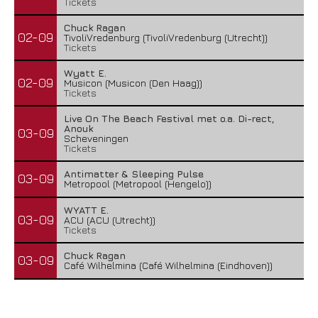
Tickets
Chuck Ragan
02-09
TivoliVredenburg (TivoliVredenburg (Utrecht))
Tickets
Wyatt E.
02-09
Musicon (Musicon (Den Haag))
Tickets
Live On The Beach Festival met o.a. Di-rect,
Anouk
03-09
Scheveningen
Tickets
Antimatter & Sleeping Pulse
03-09
Metropool (Metropool (Hengelo))
WYATT E.
03-09
ACU (ACU (Utrecht))
Tickets
Chuck Ragan
03-09
Café Wilhelmina (Café Wilhelmina (Eindhoven))