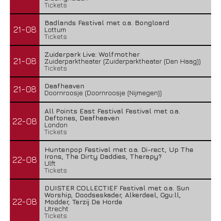
Tickets
Badlands Festival met o.a. Bongloard
21-08
Lottum
Tickets
Zuiderpark Live: Wolfmother
21-08
Zuiderparktheater (Zuiderparktheater (Den Haag))
Tickets
Deafheaven
21-08
Doornroosje (Doornroosje (Nijmegen))
All Points East Festival Festival met o.a.
Deftones, Deafheaven
22-08
London
Tickets
Huntenpop Festival met o.a. Di-rect, Up The
Irons, The Dirty Daddies, Therapy?
22-08
Ulft
Tickets
DUISTER COLLECTIEF Festival met o.a. Sun
Worship, Doodseskader, Alkerdeel, Ggu:ll,
22-08
Modder, Terzij De Horde
Utrecht
Tickets