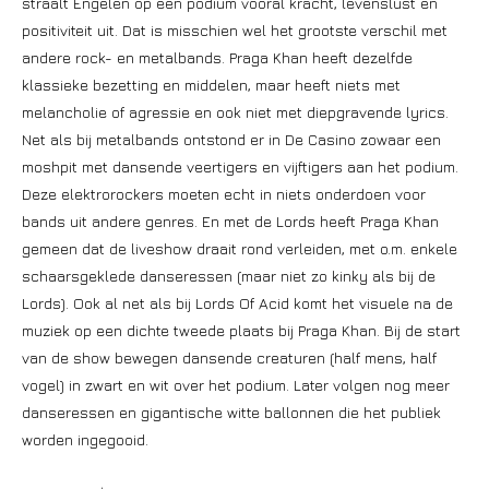
straalt Engelen op een podium vooral kracht, levenslust en
positiviteit uit. Dat is misschien wel het grootste verschil met
andere rock- en metalbands. Praga Khan heeft dezelfde
klassieke bezetting en middelen, maar heeft niets met
melancholie of agressie en ook niet met diepgravende lyrics.
Net als bij metalbands ontstond er in De Casino zowaar een
moshpit met dansende veertigers en vijftigers aan het podium.
Deze elektrorockers moeten echt in niets onderdoen voor
bands uit andere genres. En met de Lords heeft Praga Khan
gemeen dat de liveshow draait rond verleiden, met o.m. enkele
schaarsgeklede danseressen (maar niet zo kinky als bij de
Lords). Ook al net als bij Lords Of Acid komt het visuele na de
muziek op een dichte tweede plaats bij Praga Khan. Bij de start
van de show bewegen dansende creaturen (half mens, half
vogel) in zwart en wit over het podium. Later volgen nog meer
danseressen en gigantische witte ballonnen die het publiek
worden ingegooid.