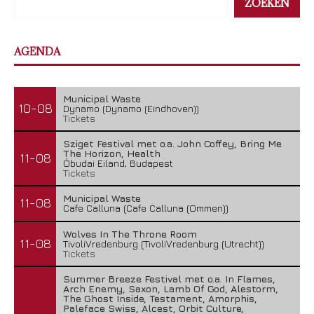
ZOEKEN
AGENDA
Municipal Waste
10-08
Dynamo (Dynamo (Eindhoven))
Tickets
Sziget Festival met o.a. John Coffey, Bring Me
The Horizon, Health
11-08
Óbudai Eiland, Budapest
Tickets
Municipal Waste
11-08
Cafe Calluna (Cafe Calluna (Ommen))
Wolves In The Throne Room
11-08
TivoliVredenburg (TivoliVredenburg (Utrecht))
Tickets
Summer Breeze Festival met o.a. In Flames,
Arch Enemy, Saxon, Lamb Of God, Alestorm,
The Ghost Inside, Testament, Amorphis,
Paleface Swiss, Alcest, Orbit Culture,