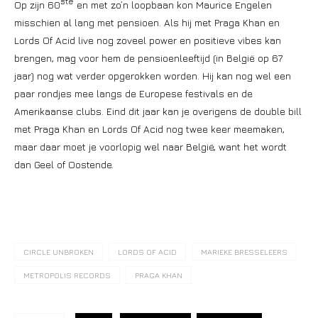
ste
Op zijn 60
en met zo’n loopbaan kon Maurice Engelen
misschien al lang met pensioen. Als hij met Praga Khan en
Lords Of Acid live nog zoveel power en positieve vibes kan
brengen, mag voor hem de pensioenleeftijd (in België op 67
jaar) nog wat verder opgerokken worden. Hij kan nog wel een
paar rondjes mee langs de Europese festivals en de
Amerikaanse clubs. Eind dit jaar kan je overigens de double bill
met Praga Khan en Lords Of Acid nog twee keer meemaken,
maar daar moet je voorlopig wel naar België, want het wordt
dan Geel of Oostende.
CIRCLE UNBROKEN
LORDS OF ACID
MARIEKE BRESSELEERS
METROPOLIS RECORDS
PRAGA KHAN