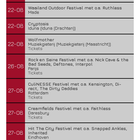
Waailand Outdoor Festival met o.a. Ruthless
22-08
Made
Cryptosis
22-08
Iduna (Iduna (Drachten))
Wolfmother
22-08
Muziekgieterij (Muziekgieterij (Maastricht))
Tickets
Rock en Seine Festival met o.a. Nick Cave & the
Bad Seeds, Deftones, Interpol
26-08
Parijs
Tickets
CuliNESSE Festival met o.a. Kensington, Di-
rect, The Dirty Daddies
27-08
Rotterdam
Tickets
Creamfields Festival met o.a. Faithless
27-08
Daresbury
Tickets
Hit The City Festival met o.a. Snapped Ankles,
27-08
Inherited
Eindhoven