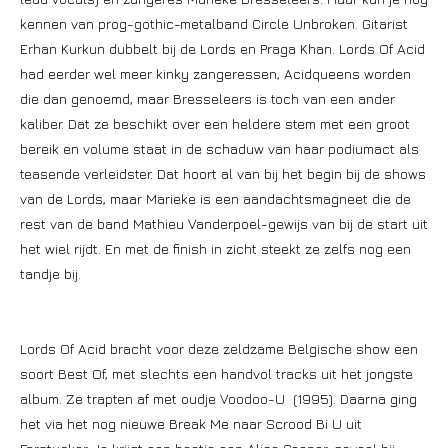
kennen van prog-gothic-metalband Circle Unbroken. Gitarist
Erhan Kurkun dubbelt bij de Lords en Praga Khan. Lords Of Acid
had eerder wel meer kinky zangeressen, Acidqueens worden
die dan genoemd, maar Bresseleers is toch van een ander
kaliber. Dat ze beschikt over een heldere stem met een groot
bereik en volume staat in de schaduw van haar podiumact als
teasende verleidster. Dat hoort al van bij het begin bij de shows
van de Lords, maar Marieke is een aandachtsmagneet die de
rest van de band Mathieu Vanderpoel-gewijs van bij de start uit
het wiel rijdt. En met de finish in zicht steekt ze zelfs nog een
tandje bij.
Lords Of Acid bracht voor deze zeldzame Belgische show een
soort Best Of, met slechts een handvol tracks uit het jongste
album. Ze trapten af met oudje Voodoo-U (1995). Daarna ging
het via het nog nieuwe Break Me naar Scrood Bi U uit