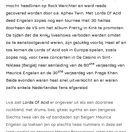
mocht headlinen op Rock Werchter en werd reeds
gecovered worden door o.a. Aphex Twin. Met Lords Of Acid
deed Engelen zopas nog een tournee met 30 haltes
doorheen de VS om het album Pretty In Kink te promoten.
De tijden dat die kinky liveshows verboden werden omdat
ze te aanstootgevend waren, zijn gelukkig voorbij. Heel af en
toe komen de Lords of Acid ook in Europa spelen, zoals
zopas nog, voor twee concerten in De Casino in Sint-
ste
Niklaas (België) naar aanleiding van de 60
verjaardag van
ste
Maurice Engelen en de 30
verjaardag van Praga Khan.
Beide avonden waren heel snel uitverkocht en er waren
zelfs enkele Nederlandse fans afgereisd.
Live ziet
Lords Of Acid
er ongeveer uit als een doorsnee
rockband, met drums, bas, gitaar, synths en een zangeres.
Slechts twee van de vijf bandleden zijn Belgen: Maurice
Engelen op toetsen (en op slechts twee nummers in deze set
lead vocals) en zangeres Marieke Bresseleers. Haar kan je nog