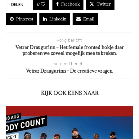
Facebook
Twitter
0
DELEN
Pinterest
Linkedin
Email
vorig bericht
Vetrar Draugurinn – Het female fronted hokje daar
proberen we zoveel mogelijk mee te breken.
volgend bericht
Vetrar Draugurinn – De creatieve vragen.
KIJK OOK EENS NAAR