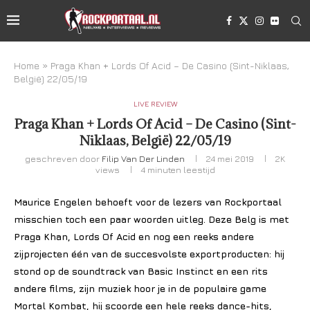
Home
»
Praga Khan + Lords Of Acid – De Casino (Sint-Niklaas,
België) 22/05/19
LIVE REVIEW
Praga Khan + Lords Of Acid – De Casino (Sint-
Niklaas, België) 22/05/19
geschreven door
Filip Van Der Linden
24 mei 2019
2K
views
4 minuten leestijd
Maurice Engelen behoeft voor de lezers van Rockportaal
misschien toch een paar woorden uitleg. Deze Belg is met
Praga Khan, Lords Of Acid en nog een reeks andere
zijprojecten één van de succesvolste exportproducten: hij
stond op de soundtrack van Basic Instinct en een rits
andere films, zijn muziek hoor je in de populaire game
Mortal Kombat, hij scoorde een hele reeks dance-hits,