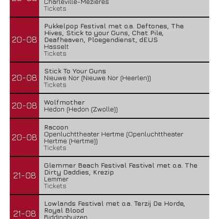
Charleville-Mézières
Tickets
Pukkelpop Festival met o.a. Deftones, The
Hives, Stick to your Guns, Chat Pile,
20-08
Deafheaven, Ploegendienst, dEUS
Hasselt
Tickets
Stick To Your Guns
20-08
Nieuwe Nor (Nieuwe Nor (Heerlen))
Tickets
Wolfmother
20-08
Hedon (Hedon (Zwolle))
Racoon
Openluchttheater Hertme (Openluchttheater
20-08
Hertme (Hertme))
Tickets
Glemmer Beach Festival Festival met o.a. The
Dirty Daddies, Krezip
21-08
Lemmer
Tickets
Lowlands Festival met o.a. Terzij De Horde,
Royal Blood
21-08
Biddinghuizen