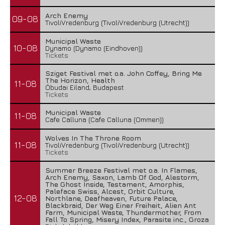
Arch Enemy
09-08
TivoliVredenburg (TivoliVredenburg (Utrecht))
Municipal Waste
10-08
Dynamo (Dynamo (Eindhoven))
Tickets
Sziget Festival met o.a. John Coffey, Bring Me
The Horizon, Health
11-08
Óbudai Eiland, Budapest
Tickets
Municipal Waste
11-08
Cafe Calluna (Cafe Calluna (Ommen))
Wolves In The Throne Room
11-08
TivoliVredenburg (TivoliVredenburg (Utrecht))
Tickets
Summer Breeze Festival met o.a. In Flames,
Arch Enemy, Saxon, Lamb Of God, Alestorm,
The Ghost Inside, Testament, Amorphis,
Paleface Swiss, Alcest, Orbit Culture,
12-08
Northlane, Deafheaven, Future Palace,
Blackbraid, Der Weg Einer Freiheit, Alien Ant
Farm, Municipal Waste, Thundermother, From
Fall To Spring, Misery Index, Parasite inc., Groza