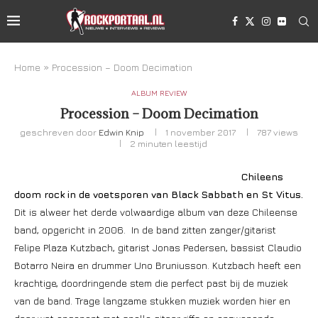
Home
»
Procession – Doom Decimation
ALBUM REVIEW
Procession – Doom Decimation
geschreven door
Edwin Knip
1 november 2017
787
views
2 minuten leestijd
C
hileens
doom rock in de voetsporen van Black Sabbath en St Vitus.
Dit is alweer het derde volwaardige album van deze Chileense
band, opgericht in 2006. In de band zitten zanger/gitarist
Felipe Plaza Kutzbach, gitarist Jonas Pedersen, bassist Claudio
Botarro Neira en drummer Uno Bruniusson. Kutzbach heeft een
krachtige, doordringende stem die perfect past bij de muziek
van de band. Trage langzame stukken muziek worden hier en