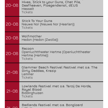
Hives, Stick to your Guns, Chat Pile,
20-08
Deafheaven, Ploegendienst, dEUS
Hasselt
Tickets
Stick To Your Guns
20-08
Nieuwe Nor (Nieuwe Nor (Heerlen))
Tickets
Wolfmother
20-08
Hedon (Hedon (Zwolle))
Racoon
Openluchttheater Hertme (Openluchttheater
20-08
Hertme (Hertme))
Tickets
Glemmer Beach Festival Festival met o.a. The
Dirty Daddies, Krezip
21-08
Lemmer
Tickets
Lowlands Festival met o.a. Terzij De Horde,
Royal Blood
21-08
Biddinghuizen
Tickets
Badlands Festival met o.a. Bongloard