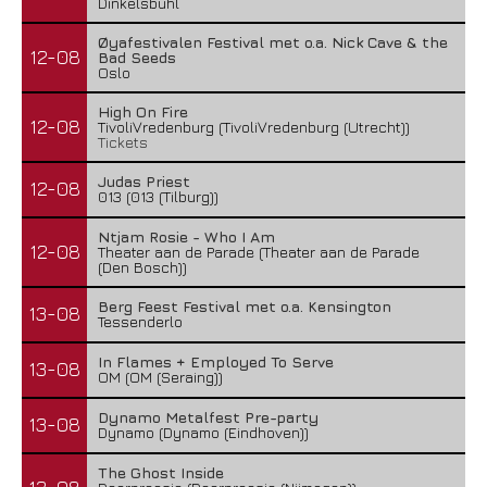
Dinkelsbühl
Øyafestivalen Festival met o.a. Nick Cave & the
12-08
Bad Seeds
Oslo
High On Fire
12-08
TivoliVredenburg (TivoliVredenburg (Utrecht))
Tickets
Judas Priest
12-08
013 (013 (Tilburg))
Ntjam Rosie - Who I Am
12-08
Theater aan de Parade (Theater aan de Parade
(Den Bosch))
Berg Feest Festival met o.a. Kensington
13-08
Tessenderlo
In Flames + Employed To Serve
13-08
OM (OM (Seraing))
Dynamo Metalfest Pre-party
13-08
Dynamo (Dynamo (Eindhoven))
The Ghost Inside