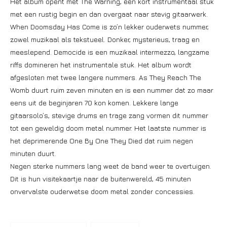
Het album opent met The Warning, een kort instrumentaal stuk
met een rustig begin en dan overgaat naar stevig gitaarwerk.
When Doomsday Has Come is zo’n lekker ouderwets nummer,
zowel muzikaal als tekstueel. Donker, mysterieus, traag en
meeslepend. Democide is een muzikaal intermezzo, langzame
riffs domineren het instrumentale stuk. Het album wordt
afgesloten met twee langere nummers. As They Reach The
Womb duurt ruim zeven minuten en is een nummer dat zo maar
eens uit de beginjaren 70 kon komen. Lekkere lange
gitaarsolo’s, stevige drums en trage zang vormen dit nummer
tot een geweldig doom metal nummer. Het laatste nummer is
het deprimerende One By One They Died dat ruim negen
minuten duurt.
Negen sterke nummers lang weet de band weer te overtuigen.
Dit is hun visitekaartje naar de buitenwereld, 45 minuten
onvervalste ouderwetse doom metal zonder concessies.