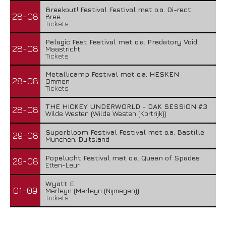
Breekout! Festival Festival met o.a. Di-rect
28-08
Bree
Tickets
Pelagic Fest Festival met o.a. Predatory Void
28-08
Maastricht
Tickets
Metallicamp Festival met o.a. HESKEN
28-08
Ommen
Tickets
THE HICKEY UNDERWORLD - DAK SESSION #3
28-08
Wilde Westen (Wilde Westen (Kortrijk))
Superbloom Festival Festival met o.a. Bastille
29-08
Munchen, Duitsland
Popelucht Festival met o.a. Queen of Spades
29-08
Etten-Leur
Wyatt E.
01-09
Merleyn (Merleyn (Nijmegen))
Tickets