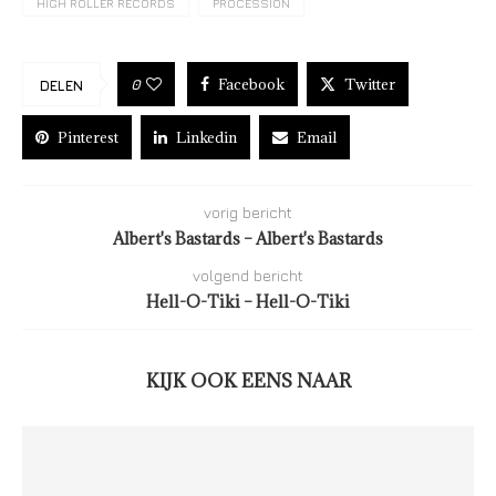
HIGH ROLLER RECORDS
PROCESSION
Facebook
Twitter
0
DELEN
Pinterest
Linkedin
Email
vorig bericht
Albert's Bastards – Albert's Bastards
volgend bericht
Hell-O-Tiki – Hell-O-Tiki
KIJK OOK EENS NAAR