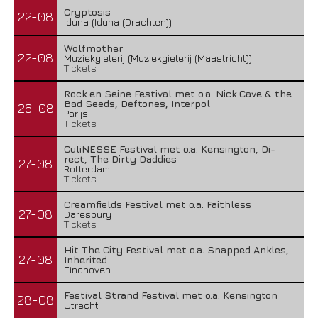
Cryptosis
22-08
Iduna (Iduna (Drachten))
Wolfmother
22-08
Muziekgieterij (Muziekgieterij (Maastricht))
Tickets
Rock en Seine Festival met o.a. Nick Cave & the
Bad Seeds, Deftones, Interpol
26-08
Parijs
Tickets
CuliNESSE Festival met o.a. Kensington, Di-
rect, The Dirty Daddies
27-08
Rotterdam
Tickets
Creamfields Festival met o.a. Faithless
27-08
Daresbury
Tickets
Hit The City Festival met o.a. Snapped Ankles,
27-08
Inherited
Eindhoven
Festival Strand Festival met o.a. Kensington
28-08
Utrecht