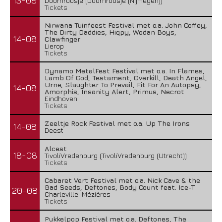
13-08
Doornroosje (Doornroosje (Nijmegen))
Tickets
Nirwana Tuinfeest Festival met o.a. John Coffey,
The Dirty Daddies, Hiqpy, Wodan Boys,
14-08
Clawfinger
Lierop
Tickets
Dynamo MetalFest Festival met o.a. In Flames,
Lamb Of God, Testament, Overkill, Death Angel,
Urne, Slaughter To Prevail, Fit For An Autopsy,
14-08
Amorphis, Insanity Alert, Primus, Necrot
Eindhoven
Tickets
Zeeltje Rock Festival met o.a. Up The Irons
14-08
Deest
Alcest
18-08
TivoliVredenburg (TivoliVredenburg (Utrecht))
Tickets
Cabaret Vert Festival met o.a. Nick Cave & the
Bad Seeds, Deftones, Body Count feat. Ice-T
20-08
Charleville-Mézières
Tickets
Pukkelpop Festival met o.a. Deftones, The