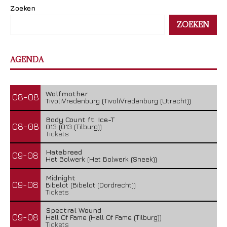
Zoeken
ZOEKEN
AGENDA
Wolfmother
08-08
TivoliVredenburg (TivoliVredenburg (Utrecht))
Body Count ft. Ice-T
08-08
013 (013 (Tilburg))
Tickets
Hatebreed
09-08
Het Bolwerk (Het Bolwerk (Sneek))
Midnight
09-08
Bibelot (Bibelot (Dordrecht))
Tickets
Spectral Wound
09-08
Hall Of Fame (Hall Of Fame (Tilburg))
Tickets