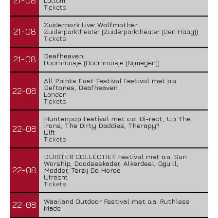
21-08
Lottum
Tickets
Zuiderpark Live: Wolfmother
21-08
Zuiderparktheater (Zuiderparktheater (Den Haag))
Tickets
Deafheaven
21-08
Doornroosje (Doornroosje (Nijmegen))
All Points East Festival Festival met o.a.
Deftones, Deafheaven
22-08
London
Tickets
Huntenpop Festival met o.a. Di-rect, Up The
Irons, The Dirty Daddies, Therapy?
22-08
Ulft
Tickets
DUISTER COLLECTIEF Festival met o.a. Sun
Worship, Doodseskader, Alkerdeel, Ggu:ll,
22-08
Modder, Terzij De Horde
Utrecht
Tickets
Waailand Outdoor Festival met o.a. Ruthless
22-08
Made