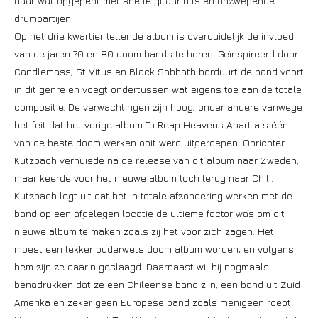
daar wat opgepept met snelle gitaar riffs en opzwepende
drumpartijen.
Op het drie kwartier tellende album is overduidelijk de invloed
van de jaren 70 en 80 doom bands te horen. Geïnspireerd door
Candlemass, St Vitus en Black Sabbath borduurt de band voort
in dit genre en voegt ondertussen wat eigens toe aan de totale
compositie. De verwachtingen zijn hoog, onder andere vanwege
het feit dat het vorige album To Reap Heavens Apart als één
van de beste doom werken ooit werd uitgeroepen. Oprichter
Kutzbach verhuisde na de release van dit album naar Zweden,
maar keerde voor het nieuwe album toch terug naar Chili.
Kutzbach legt uit dat het in totale afzondering werken met de
band op een afgelegen locatie de ultieme factor was om dit
nieuwe album te maken zoals zij het voor zich zagen. Het
moest een lekker ouderwets doom album worden, en volgens
hem zijn ze daarin geslaagd. Daarnaast wil hij nogmaals
benadrukken dat ze een Chileense band zijn, een band uit Zuid
Amerika en zeker geen Europese band zoals menigeen roept.