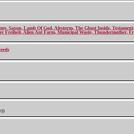
my, Saxon, Lamb Of God, Alestorm, The Ghost Inside, Testament, A
r Freiheit, Alien Ant Farm, Municipal Waste, Thundermother, Fro
Seeds
h))