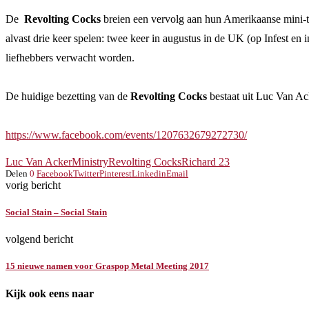
De
Revolting Cocks
breien een vervolg aan hun Amerikaanse mini-t
alvast drie keer spelen: twee keer in augustus in de UK (op Infest en
liefhebbers verwacht worden.
De huidige bezetting van de
Revolting Cocks
bestaat uit Luc Van Ac
https://www.facebook.com/events/1207632679272730/
Luc Van Acker
Ministry
Revolting Cocks
Richard 23
Delen
0
Facebook
Twitter
Pinterest
Linkedin
Email
vorig bericht
Social Stain – Social Stain
volgend bericht
15 nieuwe namen voor Graspop Metal Meeting 2017
Kijk ook eens naar