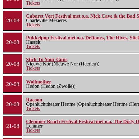
Tickets
Cabaret Vert Festival met o.a. Nick Cave & the Bad S
20-08
Charleville-Mézières
Tickets
Pukkelpop Festival met o.a. Deftones, The Hives, Sti
20-08
Hasselt
Tickets
Stick To Your Guns
20-08
Nieuwe Nor (Nieuwe Nor (Heerlen))
Tickets
Wolfmother
20-08
Hedon (Hedon (Zwolle))
Racoon
20-08
Openluchttheater Hertme (Openluchttheater Hertme (Her
Tickets
Glemmer Beach Festival Festival met o.a. The Dirty D
21-08
Lemmer
Tickets