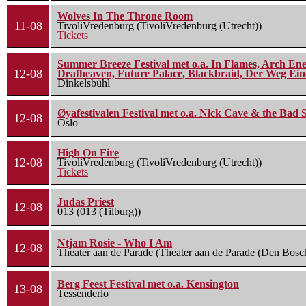
Wolves In The Throne Room
11-08
TivoliVredenburg (TivoliVredenburg (Utrecht))
Tickets
Summer Breeze Festival met o.a. In Flames, Arch Ene
12-08
Deafheaven, Future Palace, Blackbraid, Der Weg Eine
Dinkelsbühl
Øyafestivalen Festival met o.a. Nick Cave & the Bad 
12-08
Oslo
High On Fire
12-08
TivoliVredenburg (TivoliVredenburg (Utrecht))
Tickets
Judas Priest
12-08
013 (013 (Tilburg))
Ntjam Rosie - Who I Am
12-08
Theater aan de Parade (Theater aan de Parade (Den Bosc
Berg Feest Festival met o.a. Kensington
13-08
Tessenderlo