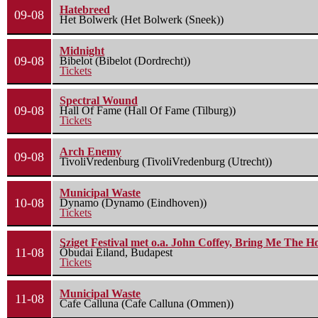
Hatebreed
09-08
Het Bolwerk (Het Bolwerk (Sneek))
Midnight
09-08
Bibelot (Bibelot (Dordrecht))
Tickets
Spectral Wound
09-08
Hall Of Fame (Hall Of Fame (Tilburg))
Tickets
Arch Enemy
09-08
TivoliVredenburg (TivoliVredenburg (Utrecht))
Municipal Waste
10-08
Dynamo (Dynamo (Eindhoven))
Tickets
Sziget Festival met o.a. John Coffey, Bring Me The H
11-08
Óbudai Eiland, Budapest
Tickets
Municipal Waste
11-08
Cafe Calluna (Cafe Calluna (Ommen))