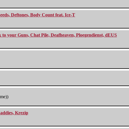
eeds, Deftones, Body Count feat. Ice-T
ck to your Guns, Chat Pile, Deafheaven, Ploegendienst, dEUS
tme))
addies, Krezip