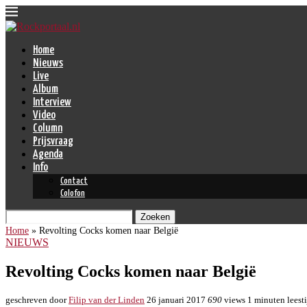
Home
Nieuws
Live
Album
Interview
Video
Column
Prijsvraag
Agenda
Info
Contact
Colofon
Zoeken
Home
»
Revolting Cocks komen naar België
NIEUWS
Revolting Cocks komen naar België
geschreven door
Filip van der Linden
26 januari 2017
690
views
1 minuten leest