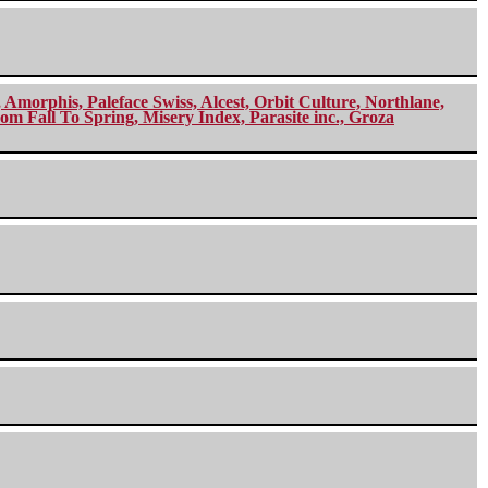
morphis, Paleface Swiss, Alcest, Orbit Culture, Northlane,
m Fall To Spring, Misery Index, Parasite inc., Groza