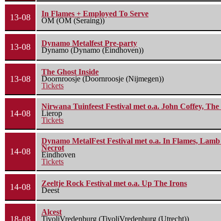
In Flames + Employed To Serve
13-08
OM (OM (Seraing))
Dynamo Metalfest Pre-party
13-08
Dynamo (Dynamo (Eindhoven))
The Ghost Inside
13-08
Doornroosje (Doornroosje (Nijmegen))
Tickets
Nirwana Tuinfeest Festival met o.a. John Coffey, Th
14-08
Lierop
Tickets
Dynamo MetalFest Festival met o.a. In Flames, Lamb O
Necrot
14-08
Eindhoven
Tickets
Zeeltje Rock Festival met o.a. Up The Irons
14-08
Deest
Alcest
18-08
TivoliVredenburg (TivoliVredenburg (Utrecht))