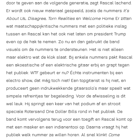
door te geven aan de volgende generatie, zegt Rascal lachend.
Er wordt ook nieuw materiaal gespeeld, zoals de nummers
It’s
About U
s,
Disagree
,
Torn Realities
en
Welcome Home.
Er zitten
wat maatschappijkritische nummers met een politieke inslag
tussen en Rascal kan het ook niet laten om president Trump
even op de hak te nemen. Zo nu en dan gebruikt de band
visuals om de nummers te ondersteunen. Het is niet alleen
maar elektro wat de klok slaat. Bij enkele nummers pakt Rascal
een akoestische of een elektrische gitaar erbij en grapt tegen
het publiek: WTF gebeurt er nu? Échte instrumenten bij een
electro show, dat mág toch niet! Een topgitarist is hij niet, en
produceert geen indrukwekkende gitaarsolo’s maar speelt wat
simpele refreintjes ter begeleiding. Voor de afwisseling is dit
wel leuk. Hij springt een keer van het podium af en strooit
speciale Rotersand One Dollar Bills rond in het publiek. De
band komt vervolgens terug voor een toegift en Rascal komt op
met een masker en een indianentooi op. Daarna vraagt hij het
publiek welk nummer ze willen horen. Al snel klinkt
Come