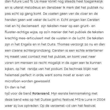
dan Future Lied To Us maar klinkt nog steeds heel toegankelijk
en is uiterst melodieus en dansbaar. Ik merk dat het publiek nu
pas echt op gang komt. De voeten gaan van de vloer en de
handen gaan wat vaker de lucht in. Echt zingen kan Carsten
niet en hij declameert zijn teksten meer op een grunt- en
fluister-achtige wijze, op zo’n manier dat het publiek de teksten
krachtig mee-articuleert met de vuisten in de lucht. De teksten
zijn in het Engels en in het Duits. Thomas verzorgt zo nu en dan
een cleane achtergrondzang. Carsten is een echte entertainer.
Hij maakt veel contact met het publiek, en komt veel naar
voren om mensen zo recht mogelijk in de ogen aan te kunnen
kijken, op het randje van het podium. De techniek blijkt niet
helemaal perfect in orde, want soms moet er even van
microfoon worden gewisseld.
En dan is het
tijd voor de band
Rotersand.
Mijn eerste kennismaking met
deze band was op het Duitse gothic festival M’Era Luna in 2004
waar zij live optraden. Op de verzamel-cd van het festival