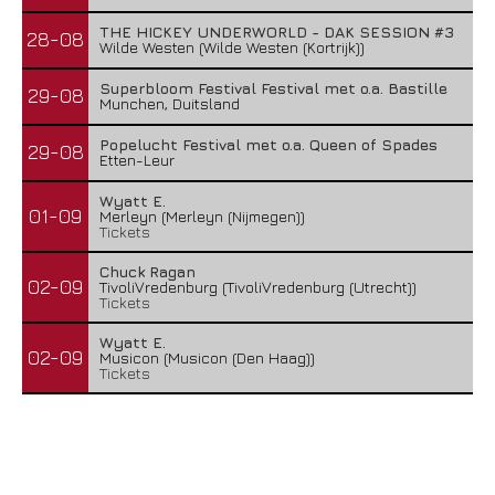
THE HICKEY UNDERWORLD - DAK SESSION #3
28-08
Wilde Westen (Wilde Westen (Kortrijk))
Superbloom Festival Festival met o.a. Bastille
29-08
Munchen, Duitsland
Popelucht Festival met o.a. Queen of Spades
29-08
Etten-Leur
Wyatt E.
01-09
Merleyn (Merleyn (Nijmegen))
Tickets
Chuck Ragan
02-09
TivoliVredenburg (TivoliVredenburg (Utrecht))
Tickets
Wyatt E.
02-09
Musicon (Musicon (Den Haag))
Tickets