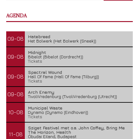
AGENDA
Hatebreed
09-08
Het Bolwerk (Het Bolwerk (Sneek))
Midnight
09-08
Bibelot (Bibelot (Dordrecht))
Tickets
Spectral Wound
09-08
Hall Of Fame (Hall Of Fame (Tilburg))
Tickets
Arch Enemy
09-08
TivoliVredenburg (TivoliVredenburg (Utrecht))
Municipal Waste
10-08
Dynamo (Dynamo (Eindhoven))
Tickets
Sziget Festival met o.a. John Coffey, Bring Me
The Horizon, Health
11-08
Óbudai Eiland, Budapest