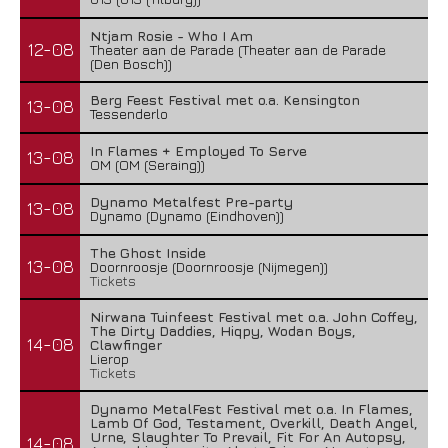
Ntjam Rosie - Who I Am
12-08
Theater aan de Parade (Theater aan de Parade
(Den Bosch))
Berg Feest Festival met o.a. Kensington
13-08
Tessenderlo
In Flames + Employed To Serve
13-08
OM (OM (Seraing))
Dynamo Metalfest Pre-party
13-08
Dynamo (Dynamo (Eindhoven))
The Ghost Inside
13-08
Doornroosje (Doornroosje (Nijmegen))
Tickets
Nirwana Tuinfeest Festival met o.a. John Coffey,
The Dirty Daddies, Hiqpy, Wodan Boys,
14-08
Clawfinger
Lierop
Tickets
Dynamo MetalFest Festival met o.a. In Flames,
Lamb Of God, Testament, Overkill, Death Angel,
Urne, Slaughter To Prevail, Fit For An Autopsy,
14-08