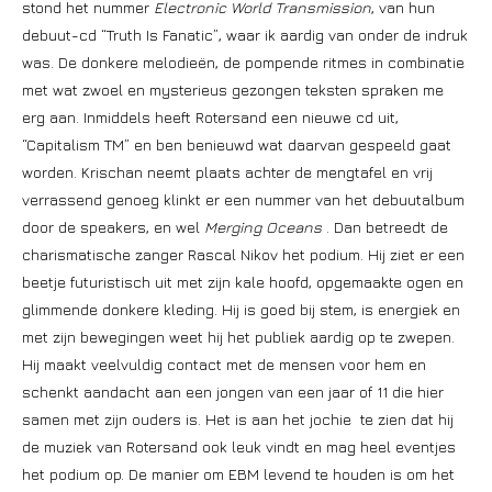
stond het nummer
Electronic World Transmission
, van hun
debuut-cd “Truth Is Fanatic”, waar ik aardig van onder de indruk
was. De donkere melodieën, de pompende ritmes in combinatie
met wat zwoel en mysterieus gezongen teksten spraken me
erg aan. Inmiddels heeft Rotersand een nieuwe cd uit,
“Capitalism TM” en ben benieuwd wat daarvan gespeeld gaat
worden. Krischan neemt plaats achter de mengtafel en vrij
verrassend genoeg klinkt er een nummer van het debuutalbum
door de speakers, en wel
Merging Oceans
. Dan betreedt de
charismatische zanger Rascal Nikov het podium. Hij ziet er een
beetje futuristisch uit met zijn kale hoofd, opgemaakte ogen en
glimmende donkere kleding. Hij is goed bij stem, is energiek en
met zijn bewegingen weet hij het publiek aardig op te zwepen.
Hij maakt veelvuldig contact met de mensen voor hem en
schenkt aandacht aan een jongen van een jaar of 11 die hier
samen met zijn ouders is. Het is aan het jochie te zien dat hij
de muziek van Rotersand ook leuk vindt en mag heel eventjes
het podium op. De manier om EBM levend te houden is om het