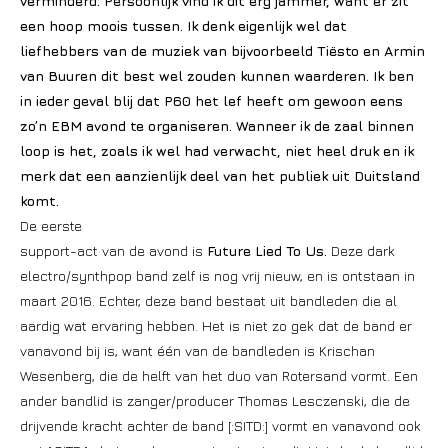
verminderd. Persoonlijk vind ik dit erg jammer, want er zit
een hoop moois tussen. Ik denk eigenlijk wel dat
liefhebbers van de muziek van bijvoorbeeld Tiësto en Armin
van Buuren dit best wel zouden kunnen waarderen. Ik ben
in ieder geval blij dat P60 het lef heeft om gewoon eens
zo’n EBM avond te organiseren. Wanneer ik de zaal binnen
loop is het, zoals ik wel had verwacht, niet heel druk en ik
merk dat een aanzienlijk deel van het publiek uit Duitsland
komt.
De eerste
support-act van de avond is
Future Lied To Us.
Deze dark
electro/synthpop band zelf is nog vrij nieuw, en is ontstaan in
maart 2016. Echter, deze band bestaat uit bandleden die al
aardig wat ervaring hebben. Het is niet zo gek dat de band er
vanavond bij is, want één van de bandleden is Krischan
Wesenberg, die de helft van het duo van Rotersand vormt. Een
ander bandlid is zanger/producer Thomas Lesczenski, die de
drijvende kracht achter de band [:SITD:] vormt en vanavond ook