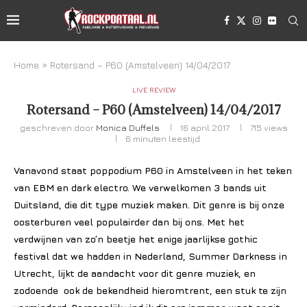
Home
»
Rotersand – P60 (Amstelveen) 14/04/2017
LIVE REVIEW
Rotersand – P60 (Amstelveen) 14/04/2017
geschreven door
Monica Duffels
16 april 2017
715
views
6 minuten leestijd
Vanavond staat poppodium P60 in Amstelveen in het teken
van EBM en dark electro. We verwelkomen 3 bands uit
Duitsland, die dit type muziek maken. Dit genre is bij onze
oosterburen veel populairder dan bij ons. Met het
verdwijnen van zo’n beetje het enige jaarlijkse gothic
festival dat we hadden in Nederland, Summer Darkness in
Utrecht, lijkt de aandacht voor dit genre muziek, en
zodoende ook de bekendheid hieromtrent, een stuk te zijn