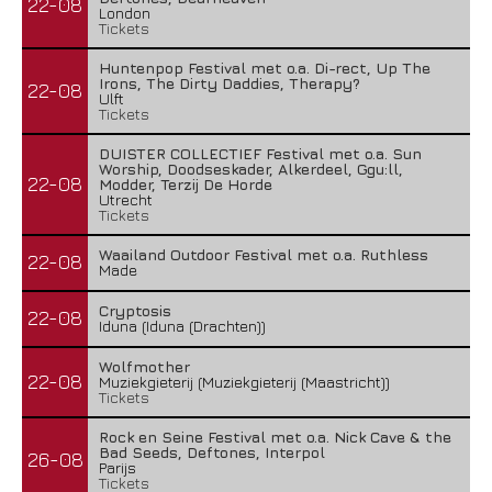
22-08
London
Tickets
Huntenpop Festival met o.a. Di-rect, Up The
Irons, The Dirty Daddies, Therapy?
22-08
Ulft
Tickets
DUISTER COLLECTIEF Festival met o.a. Sun
Worship, Doodseskader, Alkerdeel, Ggu:ll,
22-08
Modder, Terzij De Horde
Utrecht
Tickets
Waailand Outdoor Festival met o.a. Ruthless
22-08
Made
Cryptosis
22-08
Iduna (Iduna (Drachten))
Wolfmother
22-08
Muziekgieterij (Muziekgieterij (Maastricht))
Tickets
Rock en Seine Festival met o.a. Nick Cave & the
Bad Seeds, Deftones, Interpol
26-08
Parijs
Tickets