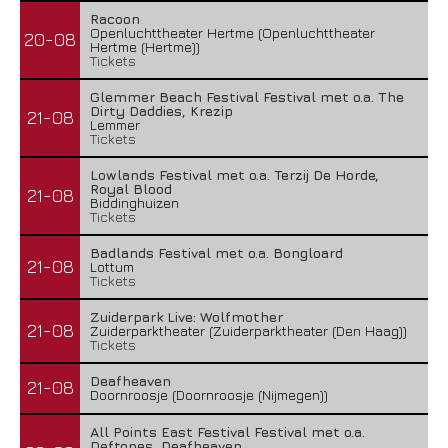
Racoon
Openluchttheater Hertme (Openluchttheater
20-08
Hertme (Hertme))
Tickets
Glemmer Beach Festival Festival met o.a. The
Dirty Daddies, Krezip
21-08
Lemmer
Tickets
Lowlands Festival met o.a. Terzij De Horde,
Royal Blood
21-08
Biddinghuizen
Tickets
Badlands Festival met o.a. Bongloard
21-08
Lottum
Tickets
Zuiderpark Live: Wolfmother
21-08
Zuiderparktheater (Zuiderparktheater (Den Haag))
Tickets
Deafheaven
21-08
Doornroosje (Doornroosje (Nijmegen))
All Points East Festival Festival met o.a.
Deftones, Deafheaven