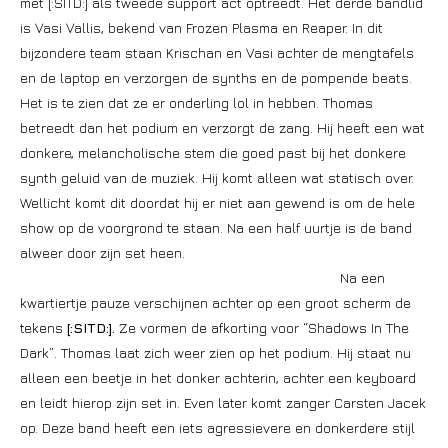
met [:SITD:] als tweede support act optreedt. Het derde bandlid
is Vasi Vallis, bekend van Frozen Plasma en Reaper. In dit
bijzondere team staan Krischan en Vasi achter de mengtafels
en de laptop en verzorgen de synths en de pompende beats.
Het is te zien dat ze er onderling lol in hebben. Thomas
betreedt dan het podium en verzorgt de zang. Hij heeft een wat
donkere, melancholische stem die goed past bij het donkere
synth geluid van de muziek. Hij komt alleen wat statisch over.
Wellicht komt dit doordat hij er niet aan gewend is om de hele
show op de voorgrond te staan. Na een half uurtje is de band
alweer door zijn set heen.
Na een
kwartiertje pauze verschijnen achter op een groot scherm de
tekens
[:SITD:].
Ze vormen de afkorting voor “Shadows In The
Dark”. Thomas laat zich weer zien op het podium. Hij staat nu
alleen een beetje in het donker achterin, achter een keyboard
en leidt hierop zijn set in. Even later komt zanger Carsten Jacek
op. Deze band heeft een iets agressievere en donkerdere stijl