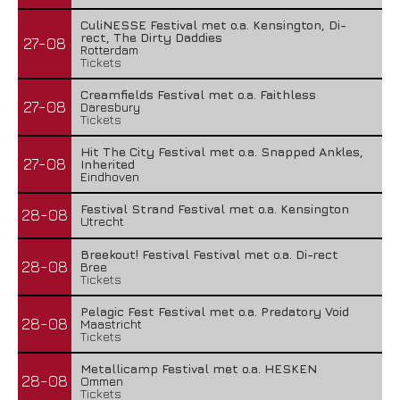
CuliNESSE Festival met o.a. Kensington, Di-
rect, The Dirty Daddies
27-08
Rotterdam
Tickets
Creamfields Festival met o.a. Faithless
27-08
Daresbury
Tickets
Hit The City Festival met o.a. Snapped Ankles,
27-08
Inherited
Eindhoven
Festival Strand Festival met o.a. Kensington
28-08
Utrecht
Breekout! Festival Festival met o.a. Di-rect
28-08
Bree
Tickets
Pelagic Fest Festival met o.a. Predatory Void
28-08
Maastricht
Tickets
Metallicamp Festival met o.a. HESKEN
28-08
Ommen
Tickets