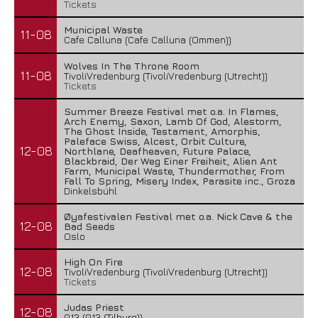
Tickets
Municipal Waste
11-08
Cafe Calluna (Cafe Calluna (Ommen))
Wolves In The Throne Room
11-08
TivoliVredenburg (TivoliVredenburg (Utrecht))
Tickets
Summer Breeze Festival met o.a. In Flames,
Arch Enemy, Saxon, Lamb Of God, Alestorm,
The Ghost Inside, Testament, Amorphis,
Paleface Swiss, Alcest, Orbit Culture,
12-08
Northlane, Deafheaven, Future Palace,
Blackbraid, Der Weg Einer Freiheit, Alien Ant
Farm, Municipal Waste, Thundermother, From
Fall To Spring, Misery Index, Parasite inc., Groza
Dinkelsbühl
Øyafestivalen Festival met o.a. Nick Cave & the
12-08
Bad Seeds
Oslo
High On Fire
12-08
TivoliVredenburg (TivoliVredenburg (Utrecht))
Tickets
Judas Priest
12-08
013 (013 (Tilburg))