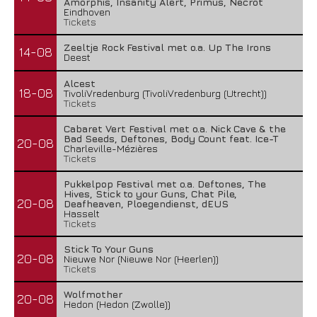
Amorphis, Insanity Alert, Primus, Necrot
Eindhoven
Tickets
Zeeltje Rock Festival met o.a. Up The Irons
14-08
Deest
Alcest
18-08
TivoliVredenburg (TivoliVredenburg (Utrecht))
Tickets
Cabaret Vert Festival met o.a. Nick Cave & the
Bad Seeds, Deftones, Body Count feat. Ice-T
20-08
Charleville-Mézières
Tickets
Pukkelpop Festival met o.a. Deftones, The
Hives, Stick to your Guns, Chat Pile,
20-08
Deafheaven, Ploegendienst, dEUS
Hasselt
Tickets
Stick To Your Guns
20-08
Nieuwe Nor (Nieuwe Nor (Heerlen))
Tickets
Wolfmother
20-08
Hedon (Hedon (Zwolle))