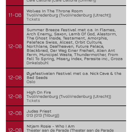
Wolves In The Throne Room
11-08
TivoliVredenburg (TivoliVredenburg (Utrecht))
Tickets
Summer Breeze Festival met o.a. In Flames,
Arch Enemy, Saxon, Lamb Of God, Alestorm,
The Ghost Inside, Testament, Amorphis,
Paleface Swiss, Alcest, Orbit Culture,
12-08
Northlane, Deafheaven, Future Palace,
Blackbraid, Der Weg Einer Freiheit, Alien Ant
Farm, Municipal Waste, Thundermother, From
Fall To Spring, Misery Index, Parasite inc., Groza
Dinkelsbühl
Øyafestivalen Festival met o.a. Nick Cave & the
12-08
Bad Seeds
Oslo
High On Fire
12-08
TivoliVredenburg (TivoliVredenburg (Utrecht))
Tickets
Judas Priest
12-08
013 (013 (Tilburg))
Ntjam Rosie - Who I Am
12-08
Theater aan de Parade (Theater aan de Parade