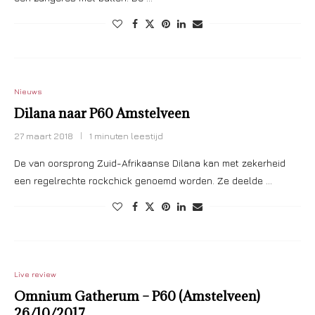
Nieuws
Dilana naar P60 Amstelveen
27 maart 2018
1 minuten leestijd
De van oorsprong Zuid-Afrikaanse Dilana kan met zekerheid
een regelrechte rockchick genoemd worden. Ze deelde …
Live review
Omnium Gatherum – P60 (Amstelveen)
26/10/2017