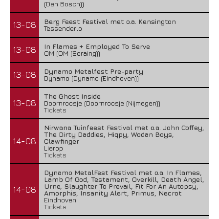
(Den Bosch))
Berg Feest Festival met o.a. Kensington
13-08
Tessenderlo
In Flames + Employed To Serve
13-08
OM (OM (Seraing))
Dynamo Metalfest Pre-party
13-08
Dynamo (Dynamo (Eindhoven))
The Ghost Inside
13-08
Doornroosje (Doornroosje (Nijmegen))
Tickets
Nirwana Tuinfeest Festival met o.a. John Coffey,
The Dirty Daddies, Hiqpy, Wodan Boys,
14-08
Clawfinger
Lierop
Tickets
Dynamo MetalFest Festival met o.a. In Flames,
Lamb Of God, Testament, Overkill, Death Angel,
Urne, Slaughter To Prevail, Fit For An Autopsy,
14-08
Amorphis, Insanity Alert, Primus, Necrot
Eindhoven
Tickets