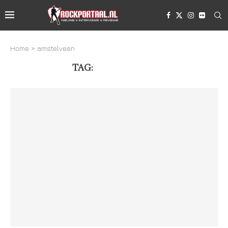
Home
»
amstelveen
TAG:
AMSTELVEEN