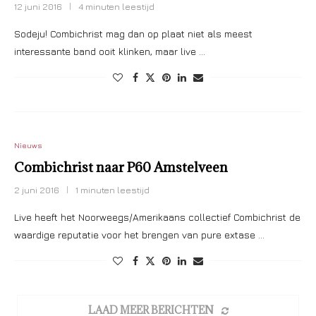
12 juni 2016
4 minuten leestijd
Sodeju! Combichrist mag dan op plaat niet als meest
interessante band ooit klinken, maar live …
Nieuws
Combichrist naar P60 Amstelveen
2 juni 2016
1 minuten leestijd
Live heeft het Noorweegs/Amerikaans collectief Combichrist de
waardige reputatie voor het brengen van pure extase …
LAAD MEER BERICHTEN