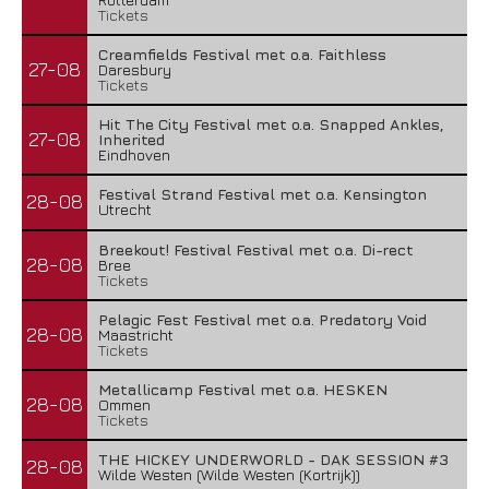
Tickets
Creamfields Festival met o.a. Faithless
27-08
Daresbury
Tickets
Hit The City Festival met o.a. Snapped Ankles,
27-08
Inherited
Eindhoven
Festival Strand Festival met o.a. Kensington
28-08
Utrecht
Breekout! Festival Festival met o.a. Di-rect
28-08
Bree
Tickets
Pelagic Fest Festival met o.a. Predatory Void
28-08
Maastricht
Tickets
Metallicamp Festival met o.a. HESKEN
28-08
Ommen
Tickets
THE HICKEY UNDERWORLD - DAK SESSION #3
28-08
Wilde Westen (Wilde Westen (Kortrijk))