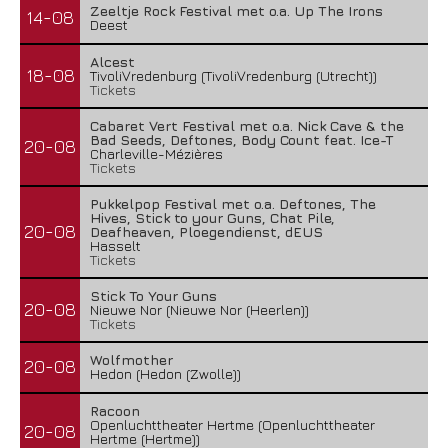
Zeeltje Rock Festival met o.a. Up The Irons
14-08
Deest
Alcest
18-08
TivoliVredenburg (TivoliVredenburg (Utrecht))
Tickets
Cabaret Vert Festival met o.a. Nick Cave & the
Bad Seeds, Deftones, Body Count feat. Ice-T
20-08
Charleville-Mézières
Tickets
Pukkelpop Festival met o.a. Deftones, The
Hives, Stick to your Guns, Chat Pile,
20-08
Deafheaven, Ploegendienst, dEUS
Hasselt
Tickets
Stick To Your Guns
20-08
Nieuwe Nor (Nieuwe Nor (Heerlen))
Tickets
Wolfmother
20-08
Hedon (Hedon (Zwolle))
Racoon
Openluchttheater Hertme (Openluchttheater
20-08
Hertme (Hertme))