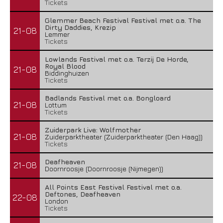
Tickets
Glemmer Beach Festival Festival met o.a. The
Dirty Daddies, Krezip
21-08
Lemmer
Tickets
Lowlands Festival met o.a. Terzij De Horde,
Royal Blood
21-08
Biddinghuizen
Tickets
Badlands Festival met o.a. Bongloard
21-08
Lottum
Tickets
Zuiderpark Live: Wolfmother
21-08
Zuiderparktheater (Zuiderparktheater (Den Haag))
Tickets
Deafheaven
21-08
Doornroosje (Doornroosje (Nijmegen))
All Points East Festival Festival met o.a.
Deftones, Deafheaven
22-08
London
Tickets