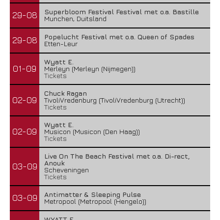
Superbloom Festival Festival met o.a. Bastille
29-08
Munchen, Duitsland
Popelucht Festival met o.a. Queen of Spades
29-08
Etten-Leur
Wyatt E.
01-09
Merleyn (Merleyn (Nijmegen))
Tickets
Chuck Ragan
02-09
TivoliVredenburg (TivoliVredenburg (Utrecht))
Tickets
Wyatt E.
02-09
Musicon (Musicon (Den Haag))
Tickets
Live On The Beach Festival met o.a. Di-rect,
Anouk
03-09
Scheveningen
Tickets
Antimatter & Sleeping Pulse
03-09
Metropool (Metropool (Hengelo))
WYATT E.