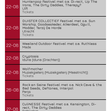
Huntenpop Festival met o.a. Di-rect, Up The
Irons, The Dirty Daddies, Therapy?
22-08
Ulft
Tickets
DUISTER COLLECTIEF Festival met o.a. Sun
Worship, Doodseskader, Alkerdeel, Ggu:ll,
22-08
Modder, Terzij De Horde
Utrecht
Tickets
Waailand Outdoor Festival met o.a. Ruthless
22-08
Made
Cryptosis
22-08
Iduna (Iduna (Drachten))
Wolfmother
22-08
Muziekgieterij (Muziekgieterij (Maastricht))
Tickets
Rock en Seine Festival met o.a. Nick Cave & the
Bad Seeds, Deftones, Interpol
26-08
Parijs
Tickets
CuliNESSE Festival met o.a. Kensington, Di-
rect, The Dirty Daddies
27-08
Rotterdam