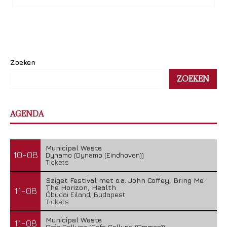
Zoeken
ZOEKEN
AGENDA
Municipal Waste
10-08
Dynamo (Dynamo (Eindhoven))
Tickets
Sziget Festival met o.a. John Coffey, Bring Me
The Horizon, Health
11-08
Óbudai Eiland, Budapest
Tickets
Municipal Waste
11-08
Cafe Calluna (Cafe Calluna (Ommen))