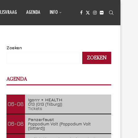
IJSVRAAG
AGENDA
INFO
Zoeken
ZOEKEN
AGENDA
Igorrr + HEALTH
06-08
013 (013 (Tilburg))
Tickets
Panzerfaust
06-08
Poppodium Volt (Poppodium Volt
(Sittard))