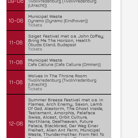
09-08
TivoliVredenburg (TivoliVredenburg
(Utrecht))
Municipal Waste
10-08
Dynamo (Dynamo (Eindhoven))
Tickets
Sziget Festival met o.a. John Coffey,
Bring Me The Horizon, Health
11-08
Óbudai Eiland, Budapest
Tickets
Municipal Waste
11-08
Cafe Calluna (Cafe Calluna (Ommen))
Wolves In The Throne Room
TivoliVredenburg (TivoliVredenburg
11-08
(Utrecht))
Tickets
Summer Breeze Festival met o.a. In
Flames, Arch Enemy, Saxon, Lamb
Of God, Alestorm, The Ghost Inside,
Testament, Amorphis, Paleface
Swiss, Alcest, Orbit Culture,
Northlane, Deafheaven, Future
12-08
Palace, Blackbraid, Der Weg Einer
Freiheit, Alien Ant Farm, Municipal
Waste, Thundermother, From Fall To