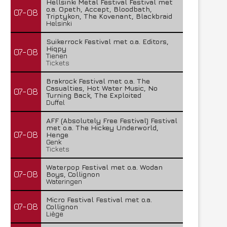
Hellsinki Metal Festival Festival met
o.a. Opeth, Accept, Bloodbath,
07-08
Triptykon, The Kovenant, Blackbraid
Helsinki
Suikerrock Festival met o.a. Editors,
Hiqpy
07-08
Tienen
Tickets
Brakrock Festival met o.a. The
Casualties, Hot Water Music, No
07-08
Turning Back, The Exploited
Duffel
AFF (Absolutely Free Festival) Festival
met o.a. The Hickey Underworld,
07-08
Henge
Genk
Tickets
Waterpop Festival met o.a. Wodan
07-08
Boys, Collignon
Wateringen
Micro Festival Festival met o.a.
07-08
Collignon
Liège