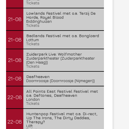
Tickets
Lowlands Festival met o.a. Terzij De
Horde, Royal Blood
21-08
Biddinghuizen
Tickets
Badlands Festival met o.a. Bongloard
21-08
Lottum
Tickets
Zuiderpark Live: Wolfmother
Zuiderparktheater (Zuiderparktheater
21-08
(Den Haag))
Tickets
Deafheaven
21-08
Doornroosje (Doornroosje (Nijmegen))
All Points East Festival Festival met
o.a. Deftones, Deafheaven
22-08
London
Tickets
Huntenpop Festival met o.a. Di-rect,
Up The Irons, The Dirty Daddies,
22-08
Therapy?
Ulft