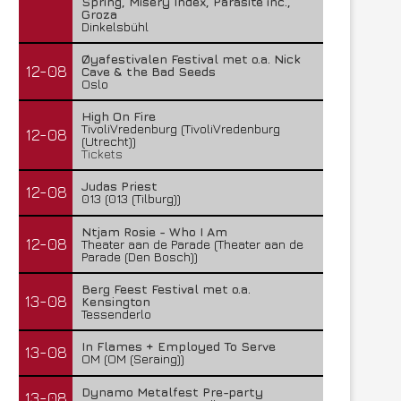
Spring, Misery Index, Parasite inc.,
Groza
Dinkelsbühl
Øyafestivalen Festival met o.a. Nick
12-08
Cave & the Bad Seeds
Oslo
High On Fire
TivoliVredenburg (TivoliVredenburg
12-08
(Utrecht))
Tickets
Judas Priest
12-08
013 (013 (Tilburg))
Ntjam Rosie - Who I Am
12-08
Theater aan de Parade (Theater aan de
Parade (Den Bosch))
Berg Feest Festival met o.a.
13-08
Kensington
Tessenderlo
In Flames + Employed To Serve
13-08
OM (OM (Seraing))
Dynamo Metalfest Pre-party
13-08