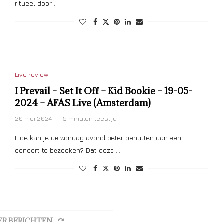
ritueel door …
Live review
I Prevail – Set It Off – Kid Bookie – 19-05-
2024 – AFAS Live (Amsterdam)
20 mei 2024
5 minuten leestijd
Hoe kan je de zondag avond beter benutten dan een
concert te bezoeken? Dat deze …
ER BERICHTEN