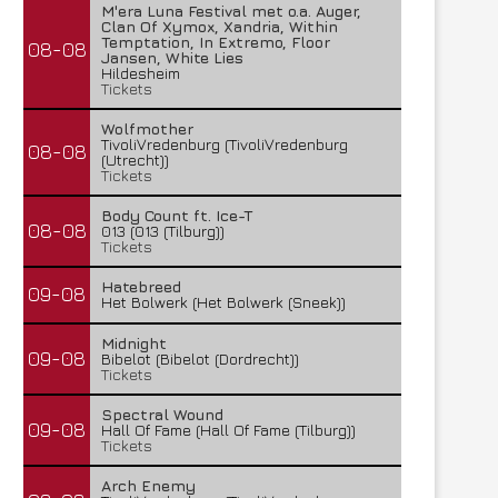
M'era Luna Festival met o.a. Auger,
Clan Of Xymox, Xandria, Within
Temptation, In Extremo, Floor
08-08
Jansen, White Lies
Hildesheim
Tickets
Wolfmother
TivoliVredenburg (TivoliVredenburg
08-08
(Utrecht))
Tickets
Body Count ft. Ice-T
08-08
013 (013 (Tilburg))
Tickets
Hatebreed
09-08
Het Bolwerk (Het Bolwerk (Sneek))
Midnight
09-08
Bibelot (Bibelot (Dordrecht))
Tickets
Spectral Wound
09-08
Hall Of Fame (Hall Of Fame (Tilburg))
Tickets
Arch Enemy