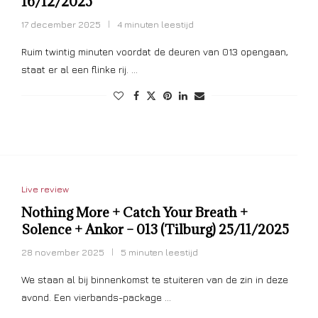
16/12/2025
17 december 2025
4 minuten leestijd
Ruim twintig minuten voordat de deuren van 013 opengaan,
staat er al een flinke rij. …
Live review
Nothing More + Catch Your Breath +
Solence + Ankor – 013 (Tilburg) 25/11/2025
28 november 2025
5 minuten leestijd
We staan al bij binnenkomst te stuiteren van de zin in deze
avond. Een vierbands-package …