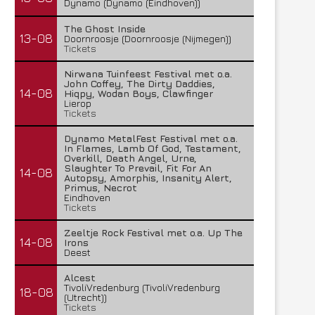
Dynamo (Dynamo (Eindhoven))
The Ghost Inside
13-08
Doornroosje (Doornroosje (Nijmegen))
Tickets
Nirwana Tuinfeest Festival met o.a.
John Coffey, The Dirty Daddies,
14-08
Hiqpy, Wodan Boys, Clawfinger
Lierop
Tickets
Dynamo MetalFest Festival met o.a.
In Flames, Lamb Of God, Testament,
Overkill, Death Angel, Urne,
Slaughter To Prevail, Fit For An
14-08
Autopsy, Amorphis, Insanity Alert,
Primus, Necrot
Eindhoven
Tickets
Zeeltje Rock Festival met o.a. Up The
14-08
Irons
Deest
Alcest
TivoliVredenburg (TivoliVredenburg
18-08
(Utrecht))
Tickets