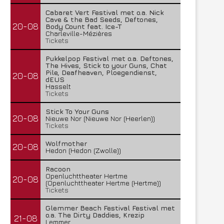
Cabaret Vert Festival met o.a. Nick
Cave & the Bad Seeds, Deftones,
20-08
Body Count feat. Ice-T
Charleville-Mézières
Tickets
Pukkelpop Festival met o.a. Deftones,
The Hives, Stick to your Guns, Chat
Pile, Deafheaven, Ploegendienst,
20-08
dEUS
Hasselt
Tickets
Stick To Your Guns
20-08
Nieuwe Nor (Nieuwe Nor (Heerlen))
Tickets
Wolfmother
20-08
Hedon (Hedon (Zwolle))
Racoon
Openluchttheater Hertme
20-08
(Openluchttheater Hertme (Hertme))
Tickets
Glemmer Beach Festival Festival met
o.a. The Dirty Daddies, Krezip
21-08
Lemmer