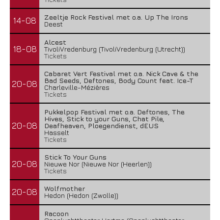
Zeeltje Rock Festival met o.a. Up The Irons
14-08
Deest
Alcest
18-08
TivoliVredenburg (TivoliVredenburg (Utrecht))
Tickets
Cabaret Vert Festival met o.a. Nick Cave & the
Bad Seeds, Deftones, Body Count feat. Ice-T
20-08
Charleville-Mézières
Tickets
Pukkelpop Festival met o.a. Deftones, The
Hives, Stick to your Guns, Chat Pile,
20-08
Deafheaven, Ploegendienst, dEUS
Hasselt
Tickets
Stick To Your Guns
20-08
Nieuwe Nor (Nieuwe Nor (Heerlen))
Tickets
Wolfmother
20-08
Hedon (Hedon (Zwolle))
Racoon