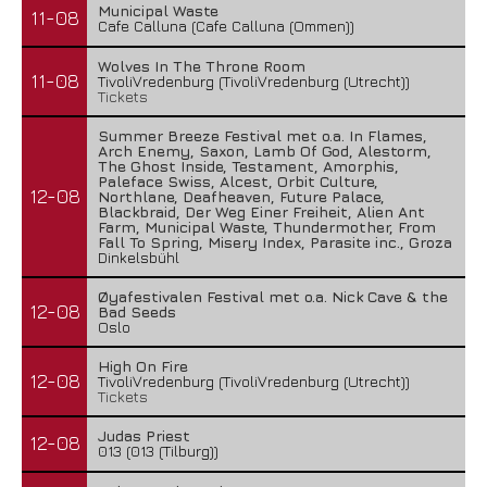
Municipal Waste
11-08
Cafe Calluna (Cafe Calluna (Ommen))
Wolves In The Throne Room
11-08
TivoliVredenburg (TivoliVredenburg (Utrecht))
Tickets
Summer Breeze Festival met o.a. In Flames,
Arch Enemy, Saxon, Lamb Of God, Alestorm,
The Ghost Inside, Testament, Amorphis,
Paleface Swiss, Alcest, Orbit Culture,
12-08
Northlane, Deafheaven, Future Palace,
Blackbraid, Der Weg Einer Freiheit, Alien Ant
Farm, Municipal Waste, Thundermother, From
Fall To Spring, Misery Index, Parasite inc., Groza
Dinkelsbühl
Øyafestivalen Festival met o.a. Nick Cave & the
12-08
Bad Seeds
Oslo
High On Fire
12-08
TivoliVredenburg (TivoliVredenburg (Utrecht))
Tickets
Judas Priest
12-08
013 (013 (Tilburg))