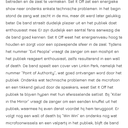
betreden en de zaal te vermaken. Set It Off zet een energieke
show neer ondanks enkele technische problemen. In het begin
stond de zang wat zacht in de mix, maar dit werd later gelukkig
beter. De band straalt duidelijk plezier uit en het publiek doet
enthousiast mee. Er zijn duidelijk een aantal fans aanwezig die
de band goed kennen. Set It Off weet het energieniveau hoog te
houden en zorgt voor een opzwepende sfeer in de zaal. Tijdens
het nummer “Evil People” vraagt de zanger om een moshpit en
het publiek reageert enthousiast, zelfs resulterend in een wall
of death. De band speelt een cover van Linkin Park, namelijk het
nummer “Point of Authority”, wat goed ontvangen word door het
publiek. Ondanks wat technische problemen met de microfoon
en een tikkend geluid door de speakers, weet Set It Off het
publiek te blijven hypen met hun afwisselende setlist. Bij “Killer
in the Mirror” vraagt de zanger om een eenden knuffel uit het
publiek, waarmee hij even danst voordat hij hem teruggooit. Er
volgt nog een wall of death bij “Win Win” en ondanks nog wat
microfoonwissels en een valpartij in het publiek, blijft de band