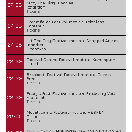
rect, The Dirty Daddies
27-08
Rotterdam
Tickets
Creamfields Festival met o.a. Faithless
27-08
Daresbury
Tickets
Hit The City Festival met o.a. Snapped Ankles,
27-08
Inherited
Eindhoven
Festival Strand Festival met o.a. Kensington
28-08
Utrecht
Breekout! Festival Festival met o.a. Di-rect
28-08
Bree
Tickets
Pelagic Fest Festival met o.a. Predatory Void
28-08
Maastricht
Tickets
Metallicamp Festival met o.a. HESKEN
28-08
Ommen
Tickets
THE HICKEY UNDERWORLD - DAK SESSION #3