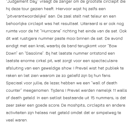
“Judgement Day” vraagt de zanger om de grootste circlepit die
hij deze tour gezien heeft. Hiervoor wijst hij zelfs een
“pitverantwoordelijke” aan. De zaal stelt niet teleur en een
behoorlijke circlepit was het resultaat. Uiteraard is er ook nog
ruimte voor de hit “Hurricane” richting het einde van de set. Ook
dit wat rustigere nummer paste mooi binnen de set. De avond
eindigt met een knal, waarbij de band terugkomt voor “Bow
Down” en “Gasoline”. Bij het laatste nummer ontstond een
laatste enorme cirkel pit, wat zorgt voor een spectaculaire
afsluiting van een geweldige show. I Prevail wist het publiek te
raken en liet zien waarom ze zo geliefd zijn bij hun fans.
Speciaal voor jullie, de lezer, hebben we een “wall of death
counter” meegenomen. Tijdens I Prevail werden namelijk 11 walls
of death geteld. In een setlist bestaande uit 15 nummers, is dat
zeer zeker een goede score. De moshpits, circlepits en andere
activiteiten zijn helaas niet geteld omdat dat er simpelweg te
veel waren.