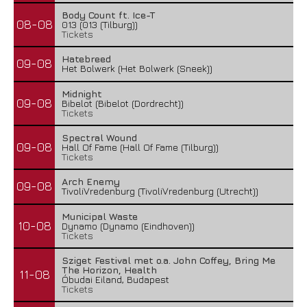
Body Count ft. Ice-T
08-08
013 (013 (Tilburg))
Tickets
Hatebreed
09-08
Het Bolwerk (Het Bolwerk (Sneek))
Midnight
09-08
Bibelot (Bibelot (Dordrecht))
Tickets
Spectral Wound
09-08
Hall Of Fame (Hall Of Fame (Tilburg))
Tickets
Arch Enemy
09-08
TivoliVredenburg (TivoliVredenburg (Utrecht))
Municipal Waste
10-08
Dynamo (Dynamo (Eindhoven))
Tickets
Sziget Festival met o.a. John Coffey, Bring Me
The Horizon, Health
11-08
Óbudai Eiland, Budapest
Tickets