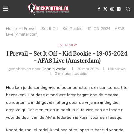
Home
»
I Prevail – Set It Off – Kid Bookie – 19-05-2024 – AFAS
Live (Amsterdam)
LIVE REVIEW
I Prevail – Set It Off – Kid Bookie – 19-05-2024
– AFAS Live (Amsterdam)
geschreven door
Dennis Winkel
20 mei 2024
1,6K
views
5 minuten leestijd
Hoe kan je de zondag avond beter benutten dan een concert te
bezoeken? Dat deze avond wat later begint dan de meeste
concerten is in dit geval niet erg door de vrije maandag die
erop volgt. Dat men er zin in heeft is al te zien aan de lange rij
voor de deur van de AFAS. Iedereen is klaar voor een feestje.
Nadat de zaal al redelijk vol begint te lopen is het tijd voor de