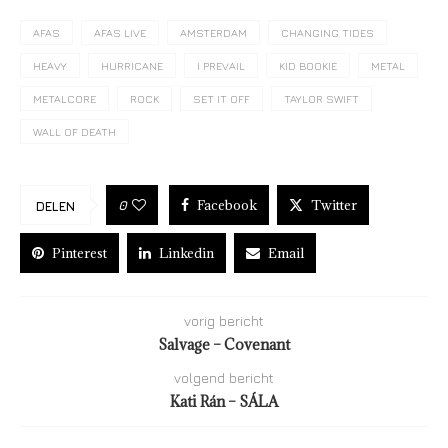
AFAS
AFAS LIVE
AMSTERDAM
CHANGING TIDES
HEAVY
HURRICANE
I PREVAIL
KID BOOKIE
METAL
METALCORE
ROCK
SET IT OFF
TAYLOR SWIFT
WALL OF DEATH
Facebook
Twitter
0
DELEN
Pinterest
Linkedin
Email
vorig bericht
Salvage – Covenant
volgend bericht
Kati Rán – SÁLA