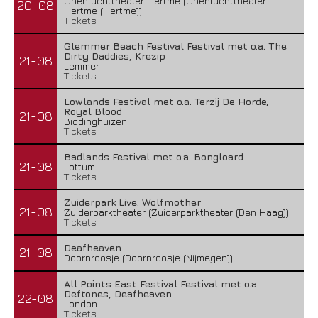
Openluchttheater Hertme (Openluchttheater
20-08
Hertme (Hertme))
Tickets
Glemmer Beach Festival Festival met o.a. The
Dirty Daddies, Krezip
21-08
Lemmer
Tickets
Lowlands Festival met o.a. Terzij De Horde,
Royal Blood
21-08
Biddinghuizen
Tickets
Badlands Festival met o.a. Bongloard
21-08
Lottum
Tickets
Zuiderpark Live: Wolfmother
21-08
Zuiderparktheater (Zuiderparktheater (Den Haag))
Tickets
Deafheaven
21-08
Doornroosje (Doornroosje (Nijmegen))
All Points East Festival Festival met o.a.
Deftones, Deafheaven
22-08
London
Tickets