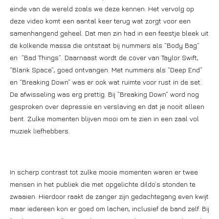
einde van de wereld zoals we deze kennen. Het vervolg op
deze video komt een aantal keer terug wat zorgt voor een
samenhangend geheel. Dat men zin had in een feestje bleek uit
de kolkende massa die ontstaat bij nummers als “Body Bag”
en “Bad Things”. Daarnaast wordt de cover van Taylor Swift,
“Blank Space”, goed ontvangen. Met nummers als “Deep End”
en “Breaking Down” was er ook wat ruimte voor rust in de set.
De afwisseling was erg prettig. Bij “Breaking Down” word nog
gesproken over depressie en verslaving en dat je nooit alleen
bent. Zulke momenten blijven mooi om te zien in een zaal vol
muziek liefhebbers.
In scherp contrast tot zulke mooie momenten waren er twee
mensen in het publiek die met opgelichte dildo’s stonden te
zwaaien. Hierdoor raakt de zanger zijn gedachtegang even kwijt
maar iedereen kon er goed om lachen, inclusief de band zelf. Bij