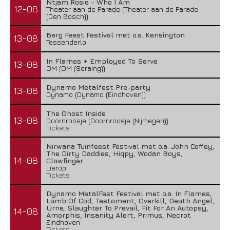
Ntjam Rosie - Who I Am
12-08
Theater aan de Parade (Theater aan de Parade
(Den Bosch))
Berg Feest Festival met o.a. Kensington
13-08
Tessenderlo
In Flames + Employed To Serve
13-08
OM (OM (Seraing))
Dynamo Metalfest Pre-party
13-08
Dynamo (Dynamo (Eindhoven))
The Ghost Inside
13-08
Doornroosje (Doornroosje (Nijmegen))
Tickets
Nirwana Tuinfeest Festival met o.a. John Coffey,
The Dirty Daddies, Hiqpy, Wodan Boys,
14-08
Clawfinger
Lierop
Tickets
Dynamo MetalFest Festival met o.a. In Flames,
Lamb Of God, Testament, Overkill, Death Angel,
Urne, Slaughter To Prevail, Fit For An Autopsy,
14-08
Amorphis, Insanity Alert, Primus, Necrot
Eindhoven
Tickets