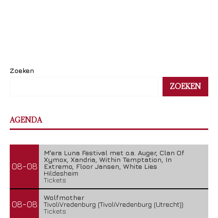
Zoeken
ZOEKEN
AGENDA
M'era Luna Festival met o.a. Auger, Clan Of
Xymox, Xandria, Within Temptation, In
08-08
Extremo, Floor Jansen, White Lies
Hildesheim
Tickets
Wolfmother
08-08
TivoliVredenburg (TivoliVredenburg (Utrecht))
Tickets