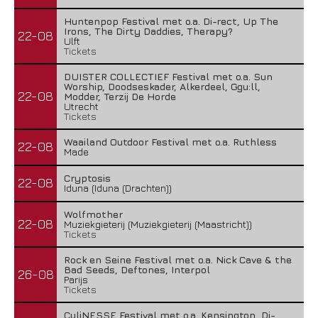
Huntenpop Festival met o.a. Di-rect, Up The
Irons, The Dirty Daddies, Therapy?
22-08
Ulft
Tickets
DUISTER COLLECTIEF Festival met o.a. Sun
Worship, Doodseskader, Alkerdeel, Ggu:ll,
22-08
Modder, Terzij De Horde
Utrecht
Tickets
Waailand Outdoor Festival met o.a. Ruthless
22-08
Made
Cryptosis
22-08
Iduna (Iduna (Drachten))
Wolfmother
22-08
Muziekgieterij (Muziekgieterij (Maastricht))
Tickets
Rock en Seine Festival met o.a. Nick Cave & the
Bad Seeds, Deftones, Interpol
26-08
Parijs
Tickets
CuliNESSE Festival met o.a. Kensington, Di-