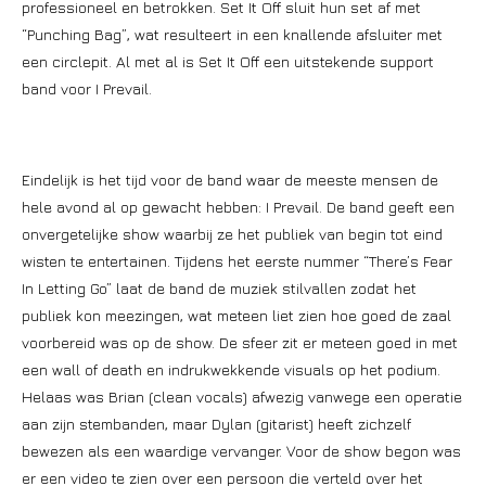
professioneel en betrokken. Set It Off sluit hun set af met
“Punching Bag”, wat resulteert in een knallende afsluiter met
een circlepit. Al met al is Set It Off een uitstekende support
band voor I Prevail.
Eindelijk is het tijd voor de band waar de meeste mensen de
hele avond al op gewacht hebben: I Prevail. De band geeft een
onvergetelijke show waarbij ze het publiek van begin tot eind
wisten te entertainen. Tijdens het eerste nummer “There’s Fear
In Letting Go” laat de band de muziek stilvallen zodat het
publiek kon meezingen, wat meteen liet zien hoe goed de zaal
voorbereid was op de show. De sfeer zit er meteen goed in met
een wall of death en indrukwekkende visuals op het podium.
Helaas was Brian (clean vocals) afwezig vanwege een operatie
aan zijn stembanden, maar Dylan (gitarist) heeft zichzelf
bewezen als een waardige vervanger. Voor de show begon was
er een video te zien over een persoon die verteld over het