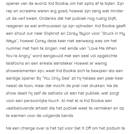
opener van de avond, Kid Bookie, om het spits af te bijten. Zijn
rap en screams waren erg goed, hoewel zijn zang wat minder
uit de verf kwam. Ondanks dat het publiek nog rustig blijft,
reageren ze wel enthousiast op zijn optreden. Kid Bookie geeft
een shout out naar Slipknot en Corey Taylor voor “Stuck in My
Ways”, hoewel Corey deze keer niet aanwezig was om het
nummer met hem te zingen. Het einde van “Love Me When
You’re Angry” word aangevuld met een zaal vol opgelichte
telefoons en een enkele aansteker. Hoewel er weinig
showelementen zijn, weet Kid Bookie zich te bewijzen als een
aardige opener. Bij “You Only See” zit hij helaas een paar keer
naast de toon, maar dat mocht de pret niet drukken. Na de
show deelt hij zelf de setlists uit aan het publiek, wat zorgt
voor een persoonlijke touch. Al met al is Kid Bookie een
veelbelovende artiest die het publiek weet te vermaken en op
te warmen voor de volgende bands.
Na een change over is het tijd voor Set It Off om het podium te