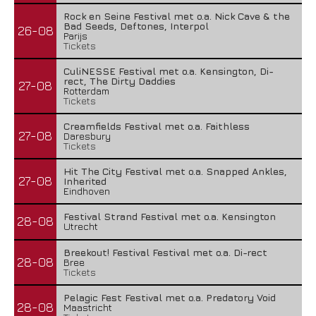
Rock en Seine Festival met o.a. Nick Cave & the
Bad Seeds, Deftones, Interpol
26-08
Parijs
Tickets
CuliNESSE Festival met o.a. Kensington, Di-
rect, The Dirty Daddies
27-08
Rotterdam
Tickets
Creamfields Festival met o.a. Faithless
27-08
Daresbury
Tickets
Hit The City Festival met o.a. Snapped Ankles,
27-08
Inherited
Eindhoven
Festival Strand Festival met o.a. Kensington
28-08
Utrecht
Breekout! Festival Festival met o.a. Di-rect
28-08
Bree
Tickets
Pelagic Fest Festival met o.a. Predatory Void
28-08
Maastricht