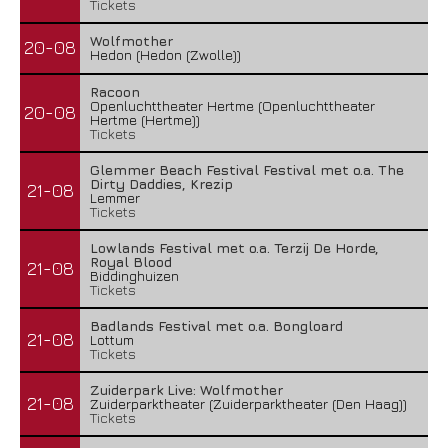
Tickets
Wolfmother
20-08
Hedon (Hedon (Zwolle))
Racoon
Openluchttheater Hertme (Openluchttheater
20-08
Hertme (Hertme))
Tickets
Glemmer Beach Festival Festival met o.a. The
Dirty Daddies, Krezip
21-08
Lemmer
Tickets
Lowlands Festival met o.a. Terzij De Horde,
Royal Blood
21-08
Biddinghuizen
Tickets
Badlands Festival met o.a. Bongloard
21-08
Lottum
Tickets
Zuiderpark Live: Wolfmother
21-08
Zuiderparktheater (Zuiderparktheater (Den Haag))
Tickets