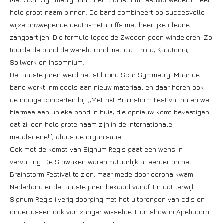
hele groot naam binnen. De band combineert op succesvolle
wijze opzwepende death-metal riffs met heerlijke cleane
zangpartijen. Die formule legde de Zweden geen windeieren. Zo
tourde de band de wereld rond met o.a. Epica, Katatonia,
Soilwork en Insomnium.
De laatste jaren werd het stil rond Scar Symmetry. Maar de
band werkt inmiddels aan nieuw materiaal en daar horen ook
de nodige concerten bij. ,,Met het Brainstorm Festival halen we
hiermee een unieke band in huis, die opnieuw komt bevestigen
dat zij een hele grote naam zijn in de internationale
metalscene!’’, aldus de organisatie.
Ook met de komst van Signum Regis gaat een wens in
vervulling. De Slowaken waren natuurlijk al eerder op het
Brainstorm Festival te zien, maar mede door corona kwam
Nederland er de laatste jaren bekaaid vanaf. En dat terwijl
Signum Regis ijverig doorging met het uitbrengen van cd’s en
ondertussen ook van zanger wisselde. Hun show in Apeldoorn