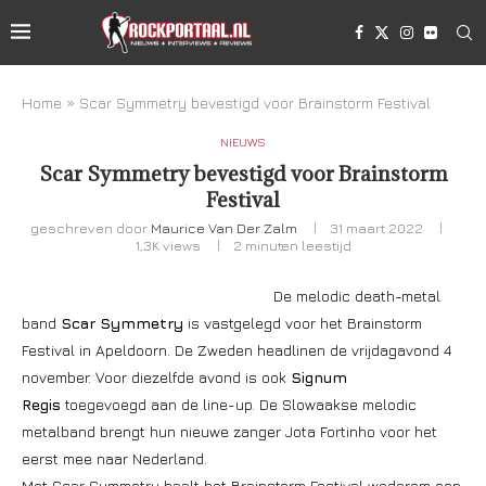
Home
»
Scar Symmetry bevestigd voor Brainstorm Festival
NIEUWS
Scar Symmetry bevestigd voor Brainstorm
Festival
geschreven door
Maurice Van Der Zalm
31 maart 2022
1,3K
views
2 minuten leestijd
De melodic death-metal
band
Scar Symmetry
is vastgelegd voor het Brainstorm
Festival in Apeldoorn. De Zweden headlinen de vrijdagavond 4
november. Voor diezelfde avond is ook
Signum
Regis
toegevoegd aan de line-up. De Slowaakse melodic
metalband brengt hun nieuwe zanger Jota Fortinho voor het
eerst mee naar Nederland.
Met Scar Symmetry haalt het Brainstorm Festival wederom een