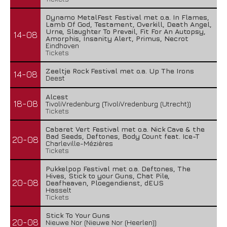
Dynamo MetalFest Festival met o.a. In Flames,
Lamb Of God, Testament, Overkill, Death Angel,
Urne, Slaughter To Prevail, Fit For An Autopsy,
14-08
Amorphis, Insanity Alert, Primus, Necrot
Eindhoven
Tickets
Zeeltje Rock Festival met o.a. Up The Irons
14-08
Deest
Alcest
18-08
TivoliVredenburg (TivoliVredenburg (Utrecht))
Tickets
Cabaret Vert Festival met o.a. Nick Cave & the
Bad Seeds, Deftones, Body Count feat. Ice-T
20-08
Charleville-Mézières
Tickets
Pukkelpop Festival met o.a. Deftones, The
Hives, Stick to your Guns, Chat Pile,
20-08
Deafheaven, Ploegendienst, dEUS
Hasselt
Tickets
Stick To Your Guns
20-08
Nieuwe Nor (Nieuwe Nor (Heerlen))