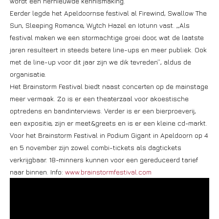
wordt een hernieuwde kennismaking.
Eerder legde het Apeldoornse festival al Firewind, Swallow The
Sun, Sleeping Romance, Wytch Hazel en Iotunn vast. ,,Als
festival maken we een stormachtige groei door, wat de laatste
jaren resulteert in steeds betere line-ups en meer publiek. Ook
met de line-up voor dit jaar zijn we dik tevreden’’, aldus de
organisatie.
Het Brainstorm Festival biedt naast concerten op de mainstage
meer vermaak. Zo is er een theaterzaal voor akoestische
optredens en bandinterviews. Verder is er een bierproeverij,
een expositie, zijn er meet&greets en is er een kleine cd-markt.
Voor het Brainstorm Festival in Podium Gigant in Apeldoorn op 4
en 5 november zijn zowel combi-tickets als dagtickets
verkrijgbaar. 18-minners kunnen voor een gereduceerd tarief
naar binnen. Info:
www.brainstormfestival.com