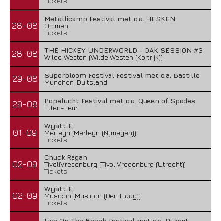
Tickets
Metallicamp Festival met o.a. HESKEN
28-08
Ommen
Tickets
THE HICKEY UNDERWORLD - DAK SESSION #3
28-08
Wilde Westen (Wilde Westen (Kortrijk))
Superbloom Festival Festival met o.a. Bastille
29-08
Munchen, Duitsland
Popelucht Festival met o.a. Queen of Spades
29-08
Etten-Leur
Wyatt E.
01-09
Merleyn (Merleyn (Nijmegen))
Tickets
Chuck Ragan
02-09
TivoliVredenburg (TivoliVredenburg (Utrecht))
Tickets
Wyatt E.
02-09
Musicon (Musicon (Den Haag))
Tickets
Live On The Beach Festival met o.a. Di-rect,