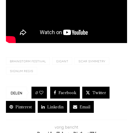
BRAINSTORM FESTIVAL
GIGANT
SCAR SYMMETRY
SIGNUM REGIS
Facebook
Twitter
0
DELEN
Pinterest
Linkedin
Email
vorig bericht