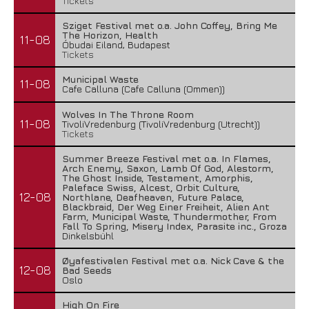
Tickets
Sziget Festival met o.a. John Coffey, Bring Me
The Horizon, Health
11-08
Óbudai Eiland, Budapest
Tickets
Municipal Waste
11-08
Cafe Calluna (Cafe Calluna (Ommen))
Wolves In The Throne Room
11-08
TivoliVredenburg (TivoliVredenburg (Utrecht))
Tickets
Summer Breeze Festival met o.a. In Flames,
Arch Enemy, Saxon, Lamb Of God, Alestorm,
The Ghost Inside, Testament, Amorphis,
Paleface Swiss, Alcest, Orbit Culture,
12-08
Northlane, Deafheaven, Future Palace,
Blackbraid, Der Weg Einer Freiheit, Alien Ant
Farm, Municipal Waste, Thundermother, From
Fall To Spring, Misery Index, Parasite inc., Groza
Dinkelsbühl
Øyafestivalen Festival met o.a. Nick Cave & the
12-08
Bad Seeds
Oslo
High On Fire