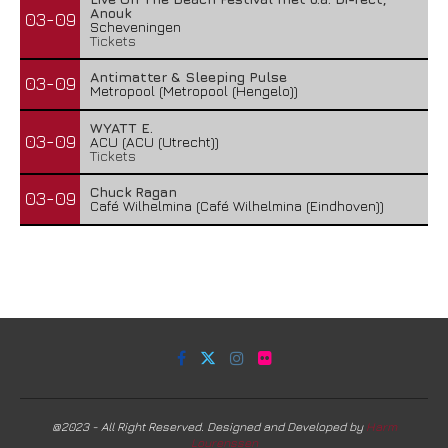
Anouk
03-09
Scheveningen
Tickets
Antimatter & Sleeping Pulse
03-09
Metropool (Metropool (Hengelo))
WYATT E.
03-09
ACU (ACU (Utrecht))
Tickets
Chuck Ragan
03-09
Café Wilhelmina (Café Wilhelmina (Eindhoven))
@2023 - All Right Reserved. Designed and Developed by
Harm
Lourenssen