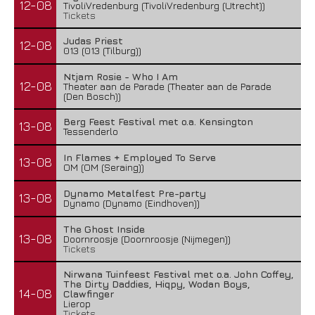
12-08
TivoliVredenburg (TivoliVredenburg (Utrecht))
Tickets
Judas Priest
12-08
013 (013 (Tilburg))
Ntjam Rosie - Who I Am
12-08
Theater aan de Parade (Theater aan de Parade
(Den Bosch))
Berg Feest Festival met o.a. Kensington
13-08
Tessenderlo
In Flames + Employed To Serve
13-08
OM (OM (Seraing))
Dynamo Metalfest Pre-party
13-08
Dynamo (Dynamo (Eindhoven))
The Ghost Inside
13-08
Doornroosje (Doornroosje (Nijmegen))
Tickets
Nirwana Tuinfeest Festival met o.a. John Coffey,
The Dirty Daddies, Hiqpy, Wodan Boys,
14-08
Clawfinger
Lierop
Tickets