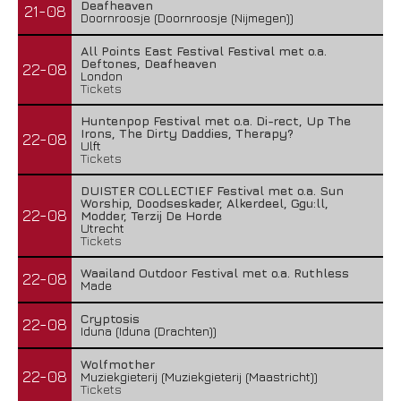
Deafheaven
21-08
Doornroosje (Doornroosje (Nijmegen))
All Points East Festival Festival met o.a.
Deftones, Deafheaven
22-08
London
Tickets
Huntenpop Festival met o.a. Di-rect, Up The
Irons, The Dirty Daddies, Therapy?
22-08
Ulft
Tickets
DUISTER COLLECTIEF Festival met o.a. Sun
Worship, Doodseskader, Alkerdeel, Ggu:ll,
22-08
Modder, Terzij De Horde
Utrecht
Tickets
Waailand Outdoor Festival met o.a. Ruthless
22-08
Made
Cryptosis
22-08
Iduna (Iduna (Drachten))
Wolfmother
22-08
Muziekgieterij (Muziekgieterij (Maastricht))
Tickets