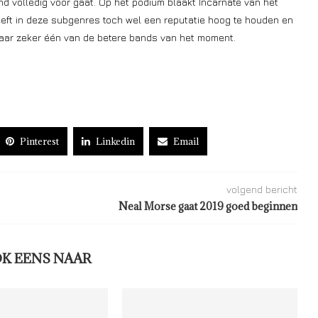
d volledig voor gaat. Op het podium blaakt Incarnate van het
eeft in deze subgenres toch wel een reputatie hoog te houden en
 maar zeker één van de betere bands van het moment.
Pinterest
Linkedin
Email
volgend bericht
Neal Morse gaat 2019 goed beginnen
OK EENS NAAR