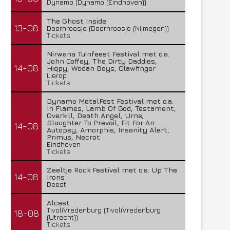
Dynamo (Dynamo (Eindhoven))
The Ghost Inside
13-08
Doornroosje (Doornroosje (Nijmegen))
Tickets
Nirwana Tuinfeest Festival met o.a.
John Coffey, The Dirty Daddies,
14-08
Hiqpy, Wodan Boys, Clawfinger
Lierop
Tickets
Dynamo MetalFest Festival met o.a.
In Flames, Lamb Of God, Testament,
Overkill, Death Angel, Urne,
Slaughter To Prevail, Fit For An
14-08
Autopsy, Amorphis, Insanity Alert,
Primus, Necrot
Eindhoven
Tickets
Zeeltje Rock Festival met o.a. Up The
14-08
Irons
Deest
Alcest
TivoliVredenburg (TivoliVredenburg
18-08
(Utrecht))
Tickets