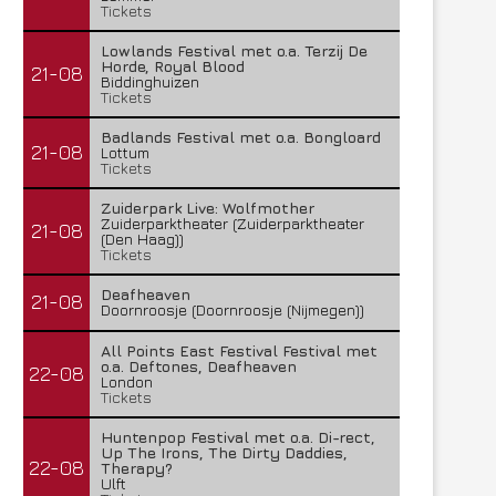
Tickets
Lowlands Festival met o.a. Terzij De
Horde, Royal Blood
21-08
Biddinghuizen
Tickets
Badlands Festival met o.a. Bongloard
21-08
Lottum
Tickets
Zuiderpark Live: Wolfmother
Zuiderparktheater (Zuiderparktheater
21-08
(Den Haag))
Tickets
Deafheaven
21-08
Doornroosje (Doornroosje (Nijmegen))
All Points East Festival Festival met
o.a. Deftones, Deafheaven
22-08
London
Tickets
Huntenpop Festival met o.a. Di-rect,
Up The Irons, The Dirty Daddies,
22-08
Therapy?
Ulft