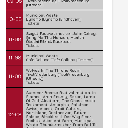
09-08
TivoliVredenburg (TivoliVredenburg
(Utrecht))
Municipal Waste
10-08
Dynamo (Dynamo (Eindhoven))
Tickets
Sziget Festival met o.a. John Coffey,
Bring Me The Horizon, Health
11-08
Óbudai Eiland, Budapest
Tickets
Municipal Waste
11-08
Cafe Calluna (Cafe Calluna (Ommen))
Wolves In The Throne Room
TivoliVredenburg (TivoliVredenburg
11-08
(Utrecht))
Tickets
Summer Breeze Festival met o.a. In
Flames, Arch Enemy, Saxon, Lamb
Of God, Alestorm, The Ghost Inside,
Testament, Amorphis, Paleface
Swiss, Alcest, Orbit Culture,
Northlane, Deafheaven, Future
12-08
Palace, Blackbraid, Der Weg Einer
Freiheit, Alien Ant Farm, Municipal
Waste, Thundermother, From Fall To