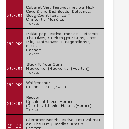
Cabaret Vert Festival met o.a. Nick
Cave & the Bad Seeds, Deftones,
20-08
Body Count feat. Ice-T
Charleville-Mézières
Tickets
Pukkelpop Festival met o.a. Deftones,
The Hives, Stick to your Guns, Chat
Pile, Deafheaven, Ploegendienst,
20-08
dEUS
Hasselt
Tickets
Stick To Your Guns
20-08
Nieuwe Nor (Nieuwe Nor (Heerlen))
Tickets
Wolfmother
20-08
Hedon (Hedon (Zwolle))
Racoon
Openluchttheater Hertme
20-08
(Openluchttheater Hertme (Hertme))
Tickets
Glemmer Beach Festival Festival met
o.a. The Dirty Daddies, Krezip
21-08
Lemmer