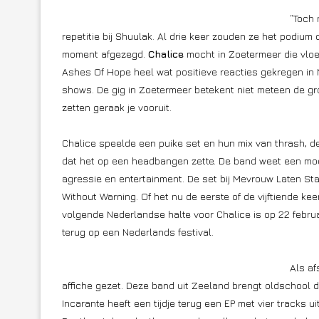
“Toch
repetitie bij Shuulak. Al drie keer zouden ze het podium
moment afgezegd.
Chalice
mocht in Zoetermeer die vlo
Ashes Of Hope heel wat positieve reacties gekregen in 
shows. De gig in Zoetermeer betekent niet meteen de gro
zetten geraak je vooruit.
Chalice speelde een puike set en hun mix van thrash, d
dat het op een headbangen zette. De band weet een moo
agressie en entertainment. De set bij Mevrouw Laten St
Without Warning. Of het nu de eerste of de vijftiende keer
volgende Nederlandse halte voor Chalice is op 22 februa
terug op een Nederlands festival.
Als af
affiche gezet. Deze band uit Zeeland brengt oldschool d
Incarante heeft een tijdje terug een EP met vier tracks 