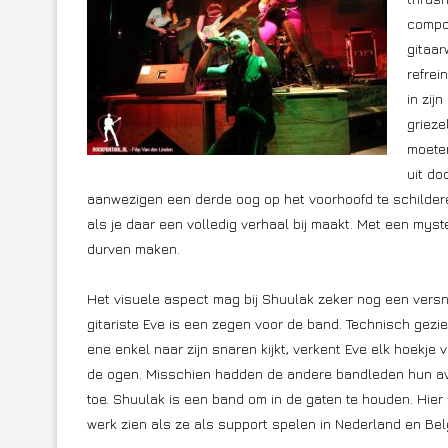
compos
gitaar
refrei
in zij
grieze
moeten
uit do
aanwezigen een derde oog op het voorhoofd te schildere
als je daar een volledig verhaal bij maakt. Met een my
durven maken.
Het visuele aspect mag bij Shuulak zeker nog een versne
gitariste Eve is een zegen voor de band. Technisch gezie
ene enkel naar zijn snaren kijkt, verkent Eve elk hoekje
de ogen. Misschien hadden de andere bandleden hun avo
toe. Shuulak is een band om in de gaten te houden. Hier 
werk zien als ze als support spelen in Nederland en Be