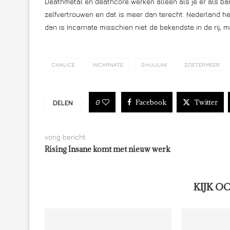
Deathmetal en deathcore werken alleen als je er als ban
zelfvertrouwen en dat is meer dan terecht. Nederland h
dan is Incarnate misschien niet de bekendste in de rij,
CHALICE
INCARNATE
SHUULAK
ZOETERMEER
Facebook
Twitter
0
DELEN
vorig bericht
Rising Insane komt met nieuw werk
KIJK O