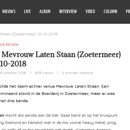
NIEUWS
LIVE
ALBUM
INTERVIEW
VIDEO
COLUMN
PR
 Staan (Zoetermeer) 13-10-2018
IVE REVIEW
 – Mevrouw Laten Staan (Zoetermeer)
-10-2018
15 oktober 2018
858
views
3 minuten leestijd
oofde het team achter venue Mevrouw Laten Staan. Een
mmeerd stond in de Boerderij in Zoetermeer, maar er was
et drie bands.
ak
mocht als eerste aan de bak. Deze band zit op het kruispunt
ng Diamond en Kamelot met in de mix vooral heavy metal, prog,
 en zelfs af en toe (muzikaal) wat death-elementen. Knappe