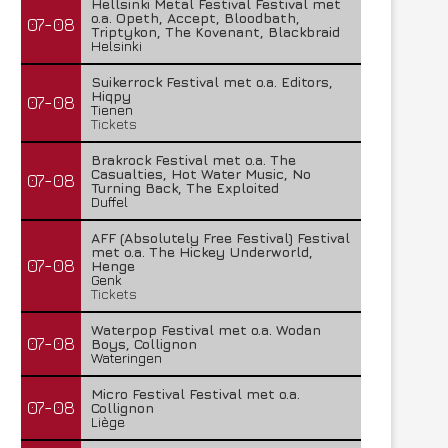
Hellsinki Metal Festival Festival met
o.a. Opeth, Accept, Bloodbath,
07-08
Triptykon, The Kovenant, Blackbraid
Helsinki
Suikerrock Festival met o.a. Editors,
Hiqpy
07-08
Tienen
Tickets
Brakrock Festival met o.a. The
Casualties, Hot Water Music, No
07-08
Turning Back, The Exploited
Duffel
AFF (Absolutely Free Festival) Festival
met o.a. The Hickey Underworld,
07-08
Henge
Genk
Tickets
Waterpop Festival met o.a. Wodan
07-08
Boys, Collignon
Wateringen
Micro Festival Festival met o.a.
07-08
Collignon
Liège