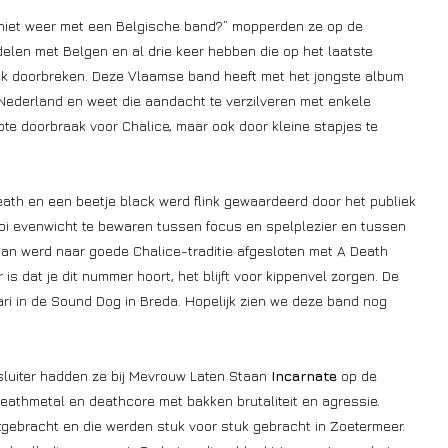
 niet weer met een Belgische band?” mopperden ze op de
 delen met Belgen en al drie keer hebben die op het laatste
ek doorbreken. Deze Vlaamse band heeft met het jongste album
Nederland en weet die aandacht te verzilveren met enkele
te doorbraak voor Chalice, maar ook door kleine stapjes te
eath en een beetje black werd flink gewaardeerd door het publiek
i evenwicht te bewaren tussen focus en spelplezier en tussen
aan werd naar goede Chalice-traditie afgesloten met A Death
 is dat je dit nummer hoort, het blijft voor kippenvel zorgen. De
ri in de Sound Dog in Breda. Hopelijk zien we deze band nog
sluiter hadden ze bij Mevrouw Laten Staan
Incarnate
op de
eathmetal en deathcore met bakken brutaliteit en agressie.
uitgebracht en die werden stuk voor stuk gebracht in Zoetermeer.