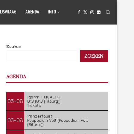
IJSVRAAG
AGENDA
INFO
Zoeken
ZOEKEN
AGENDA
Igorrr + HEALTH
06-08
013 (013 (Tilburg))
Tickets
Panzerfaust
06-08
Poppodium Volt (Poppodium Volt
(Sittard))