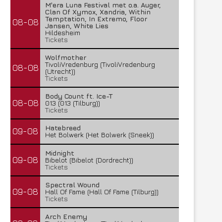
M'era Luna Festival met o.a. Auger,
Clan Of Xymox, Xandria, Within
Temptation, In Extremo, Floor
08-08
Jansen, White Lies
Hildesheim
Tickets
Wolfmother
TivoliVredenburg (TivoliVredenburg
08-08
(Utrecht))
Tickets
Body Count ft. Ice-T
08-08
013 (013 (Tilburg))
Tickets
Hatebreed
09-08
Het Bolwerk (Het Bolwerk (Sneek))
Midnight
09-08
Bibelot (Bibelot (Dordrecht))
Tickets
Spectral Wound
09-08
Hall Of Fame (Hall Of Fame (Tilburg))
Tickets
Arch Enemy