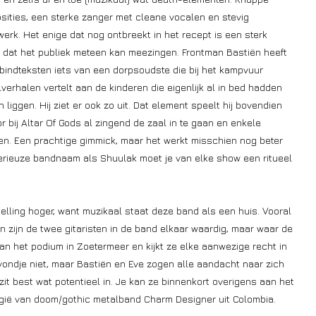
ities, een sterke zanger met cleane vocalen en stevig
werk. Het enige dat nog ontbreekt in het recept is een sterk
n dat het publiek meteen kan meezingen. Frontman Bastiën heeft
n bindteksten iets van een dorpsoudste die bij het kampvuur
lverhalen vertelt aan de kinderen die eigenlijk al in bed hadden
 liggen. Hij ziet er ook zo uit. Dat element speelt hij bovendien
or bij Altar Of Gods al zingend de zaal in te gaan en enkele
n. Een prachtige gimmick, maar het werkt misschien nog beter
sterieuze bandnaam als Shuulak moet je van elke show een ritueel
lling hoger, want muzikaal staat deze band als een huis. Vooral
n zijn de twee gitaristen in de band elkaar waardig, maar waar de
 van het podium in Zoetermeer en kijkt ze elke aanwezige recht in
ndje niet, maar Bastiën en Eve zogen alle aandacht naar zich
zit best wat potentieel in. Je kan ze binnenkort overigens aan het
lgië van doom/gothic metalband Charm Designer uit Colombia.