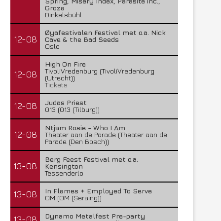
Spring, Misery Index, Parasite inc.,
Groza
Dinkelsbühl
Øyafestivalen Festival met o.a. Nick
12-08
Cave & the Bad Seeds
Oslo
High On Fire
TivoliVredenburg (TivoliVredenburg
Life Of Agony + Second Function –
Nick Cave & The Bad Se
12-08
(Utrecht))
Underworld...
Preston...
Tickets
4 augustus 2026
3 augustus 2026
Judas Priest
12-08
013 (013 (Tilburg))
Ntjam Rosie - Who I Am
12-08
Theater aan de Parade (Theater aan de
Parade (Den Bosch))
Berg Feest Festival met o.a.
13-08
Kensington
Tessenderlo
In Flames + Employed To Serve
13-08
OM (OM (Seraing))
Dynamo Metalfest Pre-party
13-08