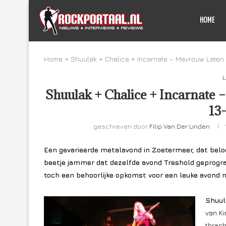
HOME
Home
»
Shuulak + Chalice + Incarnate – Mevrouw Laten
L
Shuulak + Chalice + Incarnate
13
geschreven door
Filip Van Der Linden
Een gevarieerde metalavond in Zoetermeer, dat bel
beetje jammer dat dezelfde avond Treshold geprogra
toch een behoorlijke opkomst voor een leuke avond m
Shuul
van Ki
thrash