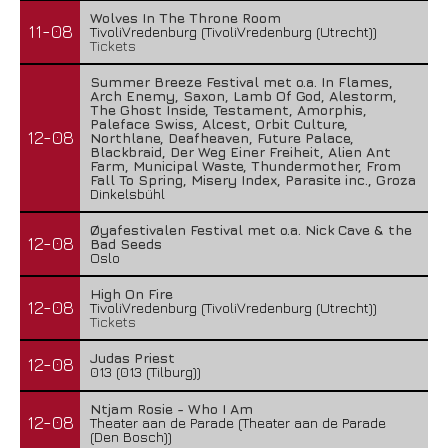
Wolves In The Throne Room
11-08
TivoliVredenburg (TivoliVredenburg (Utrecht))
Tickets
Summer Breeze Festival met o.a. In Flames,
Arch Enemy, Saxon, Lamb Of God, Alestorm,
The Ghost Inside, Testament, Amorphis,
Paleface Swiss, Alcest, Orbit Culture,
12-08
Northlane, Deafheaven, Future Palace,
Blackbraid, Der Weg Einer Freiheit, Alien Ant
Farm, Municipal Waste, Thundermother, From
Fall To Spring, Misery Index, Parasite inc., Groza
Dinkelsbühl
Øyafestivalen Festival met o.a. Nick Cave & the
12-08
Bad Seeds
Oslo
High On Fire
12-08
TivoliVredenburg (TivoliVredenburg (Utrecht))
Tickets
Judas Priest
12-08
013 (013 (Tilburg))
Ntjam Rosie - Who I Am
12-08
Theater aan de Parade (Theater aan de Parade
(Den Bosch))