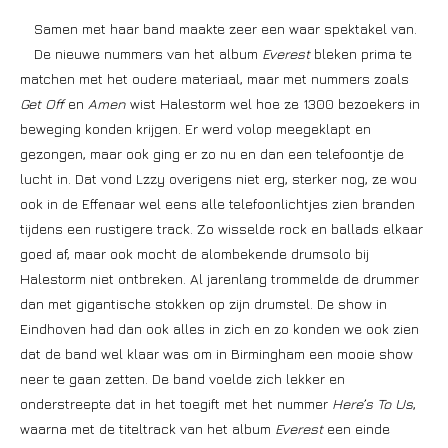
Samen met haar band maakte zeer een waar spektakel van.
De nieuwe nummers van het album
Everest
bleken prima te
matchen met het oudere materiaal, maar met nummers zoals
Get Off
en
Amen
wist Halestorm wel hoe ze 1300 bezoekers in
beweging konden krijgen. Er werd volop meegeklapt en
gezongen, maar ook ging er zo nu en dan een telefoontje de
lucht in. Dat vond Lzzy overigens niet erg, sterker nog, ze wou
ook in de Effenaar wel eens alle telefoonlichtjes zien branden
tijdens een rustigere track. Zo wisselde rock en ballads elkaar
goed af, maar ook mocht de alombekende drumsolo bij
Halestorm niet ontbreken. Al jarenlang trommelde de drummer
dan met gigantische stokken op zijn drumstel. De show in
Eindhoven had dan ook alles in zich en zo konden we ook zien
dat de band wel klaar was om in Birmingham een mooie show
neer te gaan zetten. De band voelde zich lekker en
onderstreepte dat in het toegift met het nummer
Here’s To Us
,
waarna met de titeltrack van het album
Everest
een einde