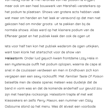
maar ook om een heel bouwwerk van Marshall-versterkers op
het podium te plaatsen. Shows van grotere acts hebben vaak
wat meer om handen en het leek er vanavond op dat men niet
gekozen had om minder groots uit te pakken dan bij de
normale shows. Alles werd op het kleinere podium van de
Effenaar gezet en het publiek keek dan ook de ogen uit
Iets voor half tien kon het publiek wederom de ogen uitkijken,
want toen klonk het startschot voor de show van
Halestorm
. Onder luid gejuich kwam frontdame Lzzy Hale in
een mysterieuze outfit het podium oplopen, waarna de cape al
snel in de coulissen verdween en men in Eindhoven zich kon
vergapen aan een sexy rockoutfit. Met
Familiair Taste Of Poison
beleefde men de ideale opener, meteen was duidelijk dat de
band in vorm was en dat de komende anderhalf uur gevuld zou
zijn met heerlijke rocksongs. Halestorm trapte af met wat
klassiekers en zelfs
Perry Mason
, een nummer van Ozzy
Osbourne stond op het menu. Was dit alvast een voorbode