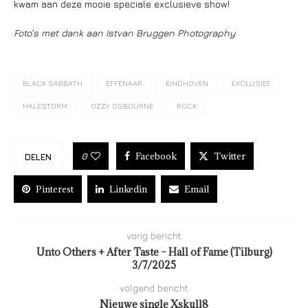
kwam aan deze mooie speciale exclusieve show!
Foto’s met dank aan Istvan Bruggen Photography
BLACK SABBATH
EFFENAAR
EINDHOVEN
EXCLUSIEF
HALESTORM
OZZY OSBOURNE
ROCK
Facebook
Twitter
0
DELEN
Pinterest
Linkedin
Email
vorig bericht
Unto Others + After Taste – Hall of Fame (Tilburg)
3/7/2025
volgend bericht
Nieuwe single Xskull8