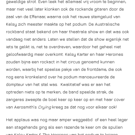
geweldige strot. Even leek het allemaal vrij vroom te beginnen,
maar niet veel later klonken ook de rockende gitaren door de
zaal van de Effenaar, waarna ook het rauwe stemgeluid van
Kelsy zich meester maakte op het podium. De Australische
rockband staat bekend om haar theatrale show en dat was ook
vandaag niet anders. Laten we stellen dat de show eigenlijk net
iets te gelikt is, net te overdreven, waardoor het geheel niet
geloofwaardig meer overkomt. Kelsy Karter en haar Heroines
zouden bijna een rockact in het circus genoemd kunnen
worden, waarbij het speelse pakje van de frontdame, die ook
nog eens kronkelend over he podium manoeuvreerde de
dompteur van het stel was. Kwalitatief was er aan het
optreden niets op te merken, de band speelde strak, de
zangeres zweepte de boel keer op keer op en met haar cover
van Aerosmith’s
Crying
kreeg ze dat nog voor elkaar ook!
Het applaus was nog maar amper weggeëbd of een heel leger
aan stagehands ging als een razende te keer om de spullen
van Kelsy Karter & The Heroines van het podium te krijgen,