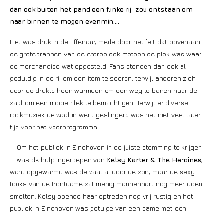
dan ook buiten het pand een flinke rij zou ontstaan om
naar binnen te mogen evenmin….
Het was druk in de Effenaar, mede door het feit dat bovenaan
de grote trappen van de entree ook meteen de plek was waar
de merchandise wat opgesteld. Fans stonden dan ook al
geduldig in de rij om een item te scoren, terwijl anderen zich
door de drukte heen wurmden om een weg te banen naar de
zaal om een mooie plek te bemachtigen. Terwijl er diverse
rockmuziek de zaal in werd geslingerd was het niet veel later
tijd voor het voorprogramma.
Om het publiek in Eindhoven in de juiste stemming te krijgen
was de hulp ingeroepen van
Kelsy Karter & The Heroines
,
want opgewarmd was de zaal al door de zon, maar de sexy
looks van de frontdame zal menig mannenhart nog meer doen
smelten. Kelsy opende haar optreden nog vrij rustig en het
publiek in Eindhoven was getuige van een dame met een