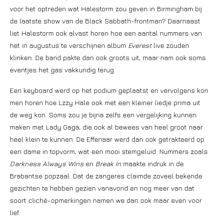
voor het optreden wat Halestorm zou geven in Birmingham bij
de laatste show van de Black Sabbath-frontman? Daarnaast
liet Halestorm ook alvast horen hoe een aantal nummers van
het in augustus te verschijnen album
Everest
live zouden
klinken. De band pakte dan ook groots uit, maar nam ook soms
eventjes het gas vakkundig terug.
Een keyboard werd op het podium geplaatst en vervolgens kon
men horen hoe Lzzy Hale ook met een kleiner liedje prima uit
de weg kon. Soms zou je bijna zelfs een vergelijking kunnen
maken met Lady Gaga, die ook al bewees van heel groot naar
heel klein te kunnen. De Effenaar werd dan ook getrakteerd op
een dame in topvorm, wat een mooi stemgeluid. Nummers zoals
Darkness Always Wins
en
Break In
maakte indruk in de
Brabantse popzaal. Dat de zangeres claimde zoveel bekende
gezichten te hebben gezien vanavond en nog meer van dat
soort cliché-opmerkingen namen we dan ook maar even voor
lief.