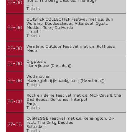
Irons, The Dirty Daddies, Therapy?
22-08
Ulft
Tickets
DUISTER COLLECTIEF Festival met o.a. Sun
Worship, Doodseskader, Alkerdeel, Ggu:ll,
22-08
Modder, Terzij De Horde
Utrecht
Tickets
Waailand Outdoor Festival met o.a. Ruthless
22-08
Made
Cryptosis
22-08
Iduna (Iduna (Drachten))
Wolfmother
22-08
Muziekgieterij (Muziekgieterij (Maastricht))
Tickets
Rock en Seine Festival met o.a. Nick Cave & the
Bad Seeds, Deftones, Interpol
26-08
Parijs
Tickets
CuliNESSE Festival met o.a. Kensington, Di-
rect, The Dirty Daddies
27-08
Rotterdam
Tickets