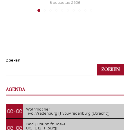
8 augustus 2026
Zoeken
ZOEKEN
AGENDA
Wolfmother
08-08
TivoliVredenburg (TivoliVredenburg (Utrecht))
Body Count ft. Ice-T
08-08
013 (013 (Tilburg))