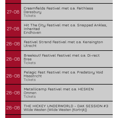
Creamfields Festival met o.a. Faithless
27-08
Daresbury
Tickets
Hit The City Festival met o.a. Snapped Ankles,
27-08
Inherited
Eindhoven
Festival Strand Festival met o.a. Kensington
28-08
Utrecht
Breekout! Festival Festival met o.a. Di-rect
28-08
Bree
Tickets
Pelagic Fest Festival met o.a. Predatory Void
28-08
Maastricht
Tickets
Metallicamp Festival met o.a. HESKEN
28-08
Ommen
Tickets
THE HICKEY UNDERWORLD - DAK SESSION #3
28-08
Wilde Westen (Wilde Westen (Kortrijk))