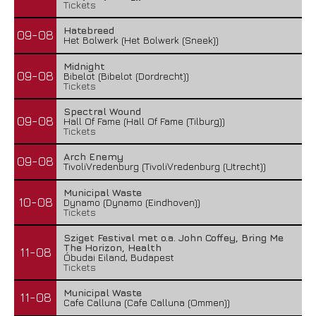
Tickets
Hatebreed
09-08
Het Bolwerk (Het Bolwerk (Sneek))
Midnight
09-08
Bibelot (Bibelot (Dordrecht))
Tickets
Spectral Wound
09-08
Hall Of Fame (Hall Of Fame (Tilburg))
Tickets
Arch Enemy
09-08
TivoliVredenburg (TivoliVredenburg (Utrecht))
Municipal Waste
10-08
Dynamo (Dynamo (Eindhoven))
Tickets
Sziget Festival met o.a. John Coffey, Bring Me
The Horizon, Health
11-08
Óbudai Eiland, Budapest
Tickets
Municipal Waste
11-08
Cafe Calluna (Cafe Calluna (Ommen))