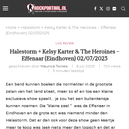
Home
»
Halestorm + Kelsy Karter & The Heroines – Effenaar
(Eindhoven) 02/07/2025
LIVE REVIEW
Halestorm + Kelsy Karter & The Heroines –
Effenaar (Eindhoven) 02/07/2025
geschreven door
Maurice Tonies
6 juli 2025
723
views
5 minuten leestijd
Een band kunnen boeken die normaliter in de grootste
zalen van het land staat, maar zo af en toe een kleine
exclusieve show speelt… je zou het een buitenkansje
kunnen noemen. Die “kleine zaal “ was de Effenaar in
Eindhoven en de grote act was niemand minder dan
Halestorm. Dat er dan ook voor deze show geen kaartje
meer te koop was leek niets meer dan logisch en dat er