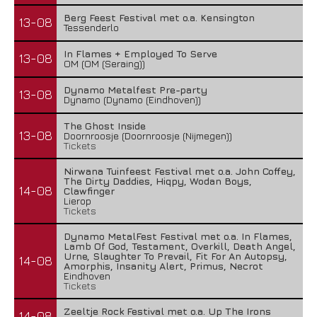
Berg Feest Festival met o.a. Kensington
13-08
Tessenderlo
In Flames + Employed To Serve
13-08
OM (OM (Seraing))
Dynamo Metalfest Pre-party
13-08
Dynamo (Dynamo (Eindhoven))
The Ghost Inside
13-08
Doornroosje (Doornroosje (Nijmegen))
Tickets
Nirwana Tuinfeest Festival met o.a. John Coffey,
The Dirty Daddies, Hiqpy, Wodan Boys,
14-08
Clawfinger
Lierop
Tickets
Dynamo MetalFest Festival met o.a. In Flames,
Lamb Of God, Testament, Overkill, Death Angel,
Urne, Slaughter To Prevail, Fit For An Autopsy,
14-08
Amorphis, Insanity Alert, Primus, Necrot
Eindhoven
Tickets
Zeeltje Rock Festival met o.a. Up The Irons
14-08