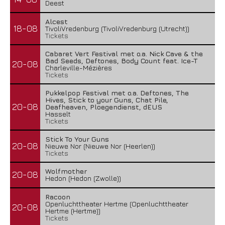
Deest
Alcest
18-08
TivoliVredenburg (TivoliVredenburg (Utrecht))
Tickets
Cabaret Vert Festival met o.a. Nick Cave & the
Bad Seeds, Deftones, Body Count feat. Ice-T
20-08
Charleville-Mézières
Tickets
Pukkelpop Festival met o.a. Deftones, The
Hives, Stick to your Guns, Chat Pile,
20-08
Deafheaven, Ploegendienst, dEUS
Hasselt
Tickets
Stick To Your Guns
20-08
Nieuwe Nor (Nieuwe Nor (Heerlen))
Tickets
Wolfmother
20-08
Hedon (Hedon (Zwolle))
Racoon
Openluchttheater Hertme (Openluchttheater
20-08
Hertme (Hertme))
Tickets