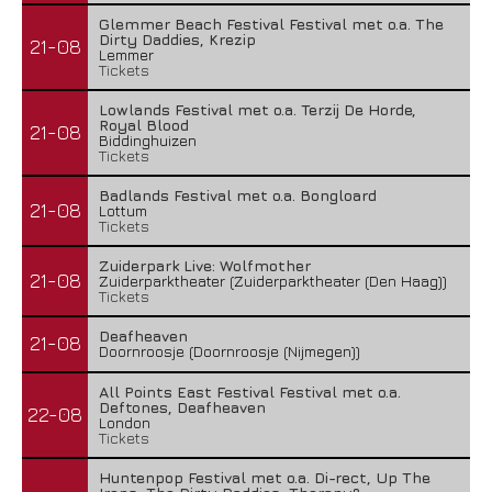
Glemmer Beach Festival Festival met o.a. The
Dirty Daddies, Krezip
21-08
Lemmer
Tickets
Lowlands Festival met o.a. Terzij De Horde,
Royal Blood
21-08
Biddinghuizen
Tickets
Badlands Festival met o.a. Bongloard
21-08
Lottum
Tickets
Zuiderpark Live: Wolfmother
21-08
Zuiderparktheater (Zuiderparktheater (Den Haag))
Tickets
Deafheaven
21-08
Doornroosje (Doornroosje (Nijmegen))
All Points East Festival Festival met o.a.
Deftones, Deafheaven
22-08
London
Tickets
Huntenpop Festival met o.a. Di-rect, Up The