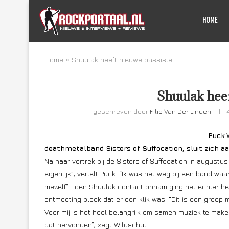
HOME
Home
»
Shuulak heeft nieuwe bassiste
Shuulak heef
geschreven door
Filip Van Der Linden
Puck 
deathmetalband Sisters of Suffocation, sluit zich a
Na haar vertrek bij de Sisters of Suffocation in august
eigenlijk”, vertelt Puck. “Ik was net weg bij een band waa
mezelf”. Toen Shuulak contact opnam ging het echter hee
ontmoeting bleek dat er een klik was. “Dit is een groep m
Voor mij is het heel belangrijk om samen muziek te maken
dat hervonden”, zegt Wildschut.