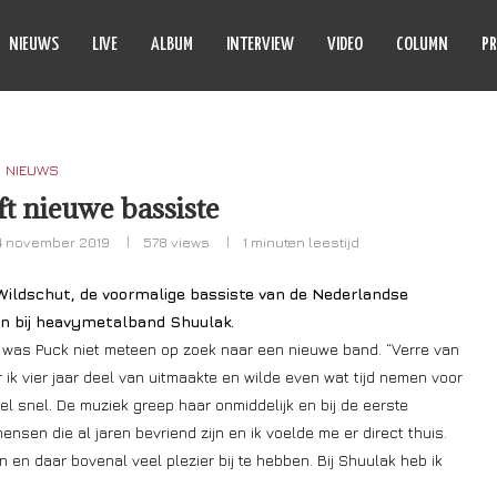
NIEUWS
LIVE
ALBUM
INTERVIEW
VIDEO
COLUMN
PR
NIEUWS
t nieuwe bassiste
4 november 2019
578
views
1 minuten leestijd
Wildschut, de voormalige bassiste van de Nederlandse
an bij heavymetalband Shuulak.
us was Puck niet meteen op zoek naar een nieuwe band. “Verre van
r ik vier jaar deel van uitmaakte en wilde even wat tijd nemen voor
l snel. De muziek greep haar onmiddelijk en bij de eerste
ensen die al jaren bevriend zijn en ik voelde me er direct thuis.
 en daar bovenal veel plezier bij te hebben. Bij Shuulak heb ik