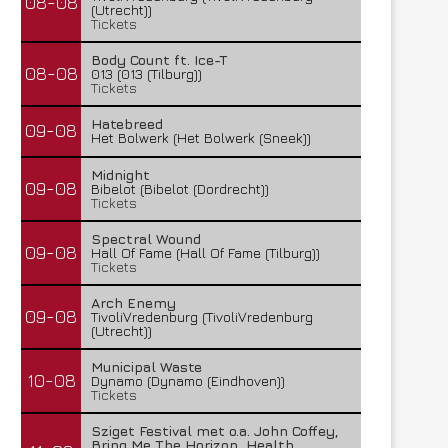
08-08
(Utrecht))
Tickets
Body Count ft. Ice-T
08-08
013 (013 (Tilburg))
Tickets
Hatebreed
09-08
Het Bolwerk (Het Bolwerk (Sneek))
Midnight
09-08
Bibelot (Bibelot (Dordrecht))
Tickets
Spectral Wound
09-08
Hall Of Fame (Hall Of Fame (Tilburg))
Tickets
Arch Enemy
09-08
TivoliVredenburg (TivoliVredenburg
(Utrecht))
Municipal Waste
10-08
Dynamo (Dynamo (Eindhoven))
Tickets
Sziget Festival met o.a. John Coffey,
Bring Me The Horizon, Health