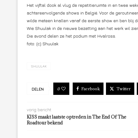
Het vijftal dook al vlug de repetitieruimte in en twee w
achtereenvolgende shows in België. Voor de geroutineer
wilde meteen knallen vanaf de eerste show en ben blij 
Wie Shuulak in de nieuwe bezetting aan het werk wil zie
Die avond delen ze het podium met Hvalross.
foto: (c) Shuulak
SHUULAK
Facebook
Twitter
0
DELEN
vorig bericht
KISS maakt laatste optreden in The End Of The
Roadtour bekend