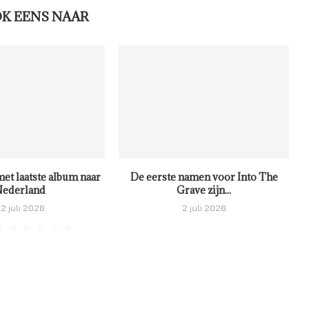
OK EENS NAAR
met laatste album naar
De eerste namen voor Into The
ederland
Grave zijn...
2 juli 2026
2 juli 2026