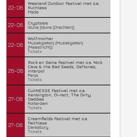
Waailand Outdoor Festival met o.a.
22-08
Ruthless
Made
Cryptosis
22-08
Iduna (Iduna (Drachten))
Wolfmother
Muziekgieterij (Muziekgieterij
22-08
(Maastricht))
Tickets
Rock en Seine Festival met o.a. Nick
Cave & the Bad Seeds, Deftones,
26-08
Interpol
Parijs
Tickets
CuliNESSE Festival met o.a.
Kensington, Di-rect, The Dirty
27-08
Daddies
Rotterdam
Tickets
Creamfields Festival met o.a.
Faithless
27-08
Daresbury
Tickets