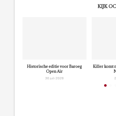
KIJK O
Historische editie voor Baroeg
Killer komt 
Open Air
N
30 juli 2026
2