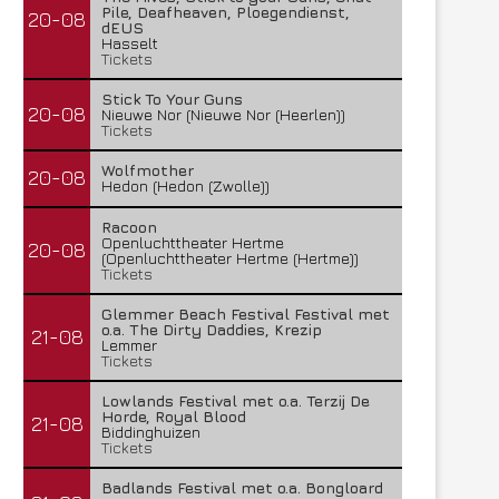
Pile, Deafheaven, Ploegendienst,
20-08
dEUS
Hasselt
Tickets
Stick To Your Guns
20-08
Nieuwe Nor (Nieuwe Nor (Heerlen))
Tickets
Wolfmother
20-08
Hedon (Hedon (Zwolle))
Racoon
Openluchttheater Hertme
20-08
(Openluchttheater Hertme (Hertme))
Tickets
Glemmer Beach Festival Festival met
o.a. The Dirty Daddies, Krezip
21-08
Lemmer
Tickets
Lowlands Festival met o.a. Terzij De
Horde, Royal Blood
21-08
Biddinghuizen
Tickets
Badlands Festival met o.a. Bongloard