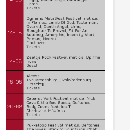
Lierop
Tickets
Dynamo MetalFest Festival met o.a.
In Flames, Lamb Of God, Testament,
Overkill, Death Angel, Urne,
Slaughter To Prevail, Fit For An
14-08
Autopsy, Amorphis, Insanity Alert,
Primus, Necrot
Eindhoven
Tickets
Zeeltje Rock Festival met o.a. Up The
14-08
Irons
Deest
Alcest
TivoliVredenburg (TivoliVredenburg
18-08
(Utrecht))
Tickets
Cabaret Vert Festival met o.a. Nick
Cave & the Bad Seeds, Deftones,
20-08
Body Count feat. Ice-T
Charleville-Mézières
Tickets
Pukkelpop Festival met o.a. Deftones,
The Hives, Stick to your Guns, Chat