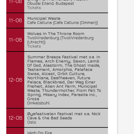
11-08
Óbudai Eiland, Budapest
Tickets
Municipal Waste
11-08
Cafe Calluna (Cafe Calluna (Ommen))
Wolves In The Throne Room
TivoliVredenburg (TivoliVredenburg
11-08
(Utrecht))
Tickets
Summer Breeze Festival met o.a. In
Flames, Arch Enemy, Saxon, Lamb
Of God, Alestorm, The Ghost Inside,
Testament, Amorphis, Paleface
Swiss, Alcest, Orbit Culture,
FleXanT – Bloody Photographer
MagnaCult stopt
Northlane, Deafheaven, Future
12-08
Palace, Blackbraid, Der Weg Einer
19 juni 2026
13 juni 2026
Freiheit, Alien Ant Farm, Municipal
Waste, Thundermother, From Fall To
Spring, Misery Index, Parasite inc.,
Groza
Dinkelsbühl
Øyafestivalen Festival met o.a. Nick
12-08
Cave & the Bad Seeds
Oslo
High On Fire