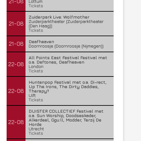
21-08
Lottum
Tickets
Zuiderpark Live: Wolfmother
Zuiderparktheater (Zuiderparktheater
21-08
(Den Haag))
Tickets
Deafheaven
21-08
Doornroosje (Doornroosje (Nijmegen))
All Points East Festival Festival met
o.a. Deftones, Deafheaven
22-08
London
Tickets
Huntenpop Festival met o.a. Di-rect,
Up The Irons, The Dirty Daddies,
22-08
Therapy?
Ulft
Tickets
DUISTER COLLECTIEF Festival met
o.a. Sun Worship, Doodseskader,
Alkerdeel, Ggu:ll, Modder, Terzij De
22-08
Horde
Utrecht
Tickets