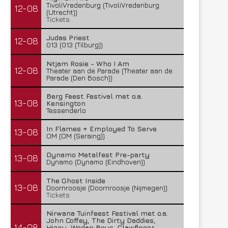
TivoliVredenburg (TivoliVredenburg
12-08
(Utrecht))
Tickets
Judas Priest
12-08
013 (013 (Tilburg))
Ntjam Rosie - Who I Am
12-08
Theater aan de Parade (Theater aan de
Parade (Den Bosch))
Berg Feest Festival met o.a.
13-08
Kensington
Tessenderlo
In Flames + Employed To Serve
13-08
OM (OM (Seraing))
Dynamo Metalfest Pre-party
13-08
Dynamo (Dynamo (Eindhoven))
The Ghost Inside
13-08
Doornroosje (Doornroosje (Nijmegen))
Tickets
Nirwana Tuinfeest Festival met o.a.
John Coffey, The Dirty Daddies,
14-08
Hiqpy, Wodan Boys, Clawfinger