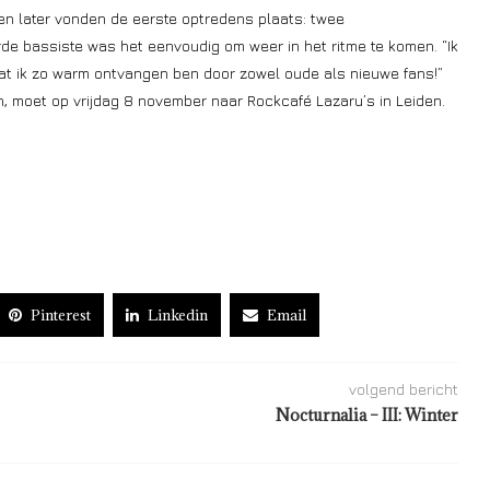
eken later vonden de eerste optredens plaats: twee
de bassiste was het eenvoudig om weer in het ritme te komen. “Ik
dat ik zo warm ontvangen ben door zowel oude als nieuwe fans!”
n, moet op vrijdag 8 november naar Rockcafé Lazaru’s in Leiden.
Pinterest
Linkedin
Email
volgend bericht
Nocturnalia – III: Winter