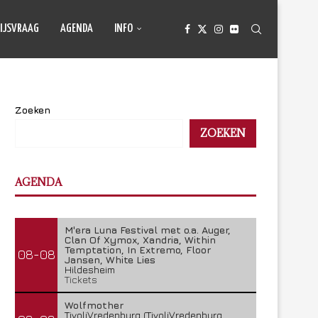
IJSVRAAG
AGENDA
INFO
Zoeken
ZOEKEN
AGENDA
M'era Luna Festival met o.a. Auger,
Clan Of Xymox, Xandria, Within
Temptation, In Extremo, Floor
08-08
Jansen, White Lies
Hildesheim
Tickets
Wolfmother
TivoliVredenburg (TivoliVredenburg