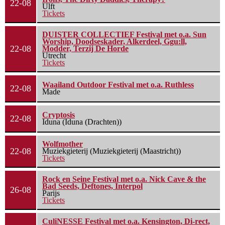
22-08
Ulft
Tickets
DUISTER COLLECTIEF Festival met o.a. Sun
Worship, Doodseskader, Alkerdeel, Ggu:ll,
22-08
Modder, Terzij De Horde
Utrecht
Tickets
Waailand Outdoor Festival met o.a. Ruthless
22-08
Made
Cryptosis
22-08
Iduna (Iduna (Drachten))
Wolfmother
22-08
Muziekgieterij (Muziekgieterij (Maastricht))
Tickets
Rock en Seine Festival met o.a. Nick Cave & the
Bad Seeds, Deftones, Interpol
26-08
Parijs
Tickets
CuliNESSE Festival met o.a. Kensington, Di-rect,