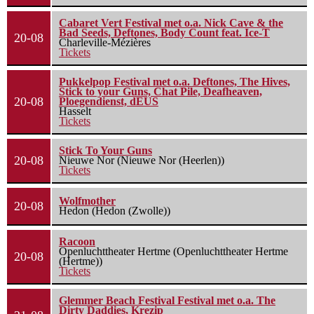
Cabaret Vert Festival met o.a. Nick Cave & the
Bad Seeds, Deftones, Body Count feat. Ice-T
20-08
Charleville-Mézières
Tickets
Pukkelpop Festival met o.a. Deftones, The Hives,
Stick to your Guns, Chat Pile, Deafheaven,
20-08
Ploegendienst, dEUS
Hasselt
Tickets
Stick To Your Guns
20-08
Nieuwe Nor (Nieuwe Nor (Heerlen))
Tickets
Wolfmother
20-08
Hedon (Hedon (Zwolle))
Racoon
Openluchttheater Hertme (Openluchttheater Hertme
20-08
(Hertme))
Tickets
Glemmer Beach Festival Festival met o.a. The
Dirty Daddies, Krezip