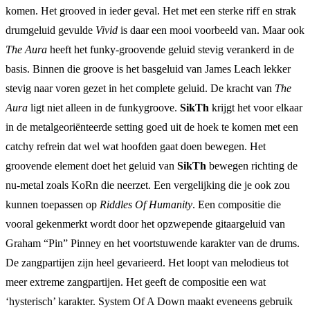
komen. Het grooved in ieder geval. Het met een sterke riff en strak
drumgeluid gevulde
Vivid
is daar een mooi voorbeeld van. Maar ook
The Aura
heeft het funky-groovende geluid stevig verankerd in de
basis. Binnen die groove is het basgeluid van James Leach lekker
stevig naar voren gezet in het complete geluid. De kracht van
The
Aura
ligt niet alleen in de funkygroove.
SikTh
krijgt het voor elkaar
in de metalgeoriënteerde setting goed uit de hoek te komen met een
catchy refrein dat wel wat hoofden gaat doen bewegen. Het
groovende element doet het geluid van
SikTh
bewegen richting de
nu-metal zoals KoRn die neerzet. Een vergelijking die je ook zou
kunnen toepassen op
Riddles Of Humanity
. Een compositie die
vooral gekenmerkt wordt door het opzwepende gitaargeluid van
Graham “Pin” Pinney en het voortstuwende karakter van de drums.
De zangpartijen zijn heel gevarieerd. Het loopt van melodieus tot
meer extreme zangpartijen. Het geeft de compositie een wat
‘hysterisch’ karakter. System Of A Down maakt eveneens gebruik