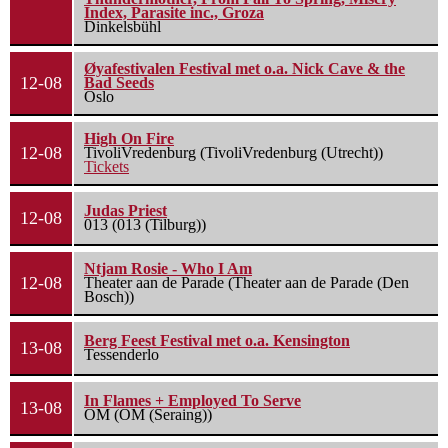
Index, Parasite inc., Groza
Dinkelsbühl
Øyafestivalen Festival met o.a. Nick Cave & the
12-08
Bad Seeds
Oslo
High On Fire
12-08
TivoliVredenburg (TivoliVredenburg (Utrecht))
Tickets
Judas Priest
12-08
013 (013 (Tilburg))
Ntjam Rosie - Who I Am
12-08
Theater aan de Parade (Theater aan de Parade (Den
Bosch))
Berg Feest Festival met o.a. Kensington
13-08
Tessenderlo
In Flames + Employed To Serve
13-08
OM (OM (Seraing))