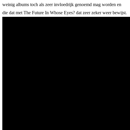
weinig albums toch als zeer invloedrijk genoemd mag worden en
die dat met The Future In Whose Eyes? dat zeer zeker weer bewijst.