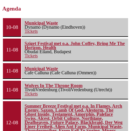
Agenda
Municipal Waste
10-08
Dynamo (Dynamo (Eindhoven))
Tickets
Sziget Festival met o.a. John Coffey, Bring Me The
Horizon, Health
11-08
Óbudai Eiland, Budapest
Tickets
Municipal Waste
11-08
Cafe Calluna (Cafe Calluna (Ommen))
Wolves In The Throne Room
11-08
TivoliVredenburg (TivoliVredenburg (Utrecht))
Tickets
Summer Breeze Festival met o.a. In Flames, Arch
Enemy, Saxon, Lamb Of God, Alestorm, The
Ghost Inside, Testament, Amorphis, Paleface
Swiss, Alcest, Orbit Culture, Northlane,
12-08
Deafheaven, Future Palace, Blackbraid, Der Weg
Einer Freiheit, Alien Ant Farm, Municipal Waste,
Thundermother, From Fall To Spring, Misery