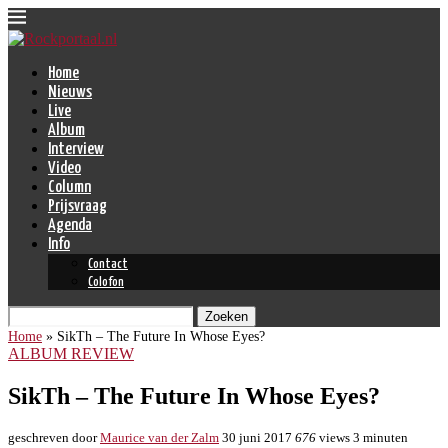
Home
Nieuws
Live
Album
Interview
Video
Column
Prijsvraag
Agenda
Info
Contact
Colofon
Zoeken
Home
»
SikTh – The Future In Whose Eyes?
ALBUM REVIEW
SikTh – The Future In Whose Eyes?
geschreven door
Maurice van der Zalm
30 juni 2017
676
views
3 minuten