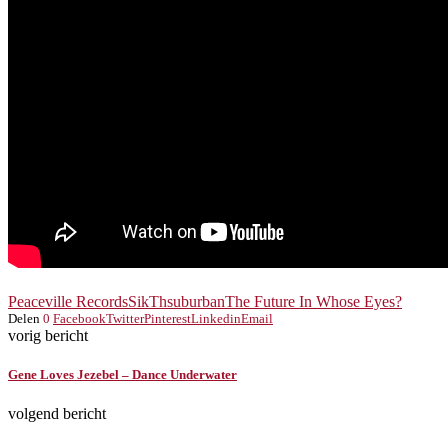
Peaceville Records
SikTh
suburban
The Future In Whose Eyes?
Delen
0
Facebook
Twitter
Pinterest
Linkedin
Email
vorig bericht
Gene Loves Jezebel – Dance Underwater
volgend bericht