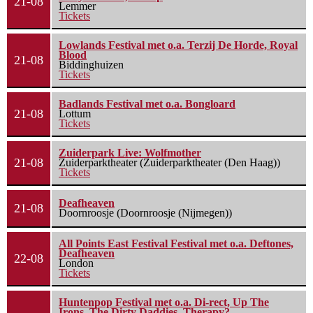
21-08
Lemmer
Tickets
Lowlands Festival met o.a. Terzij De Horde, Royal
Blood
21-08
Biddinghuizen
Tickets
Badlands Festival met o.a. Bongloard
21-08
Lottum
Tickets
Zuiderpark Live: Wolfmother
21-08
Zuiderparktheater (Zuiderparktheater (Den Haag))
Tickets
Deafheaven
21-08
Doornroosje (Doornroosje (Nijmegen))
All Points East Festival Festival met o.a. Deftones,
Deafheaven
22-08
London
Tickets
Huntenpop Festival met o.a. Di-rect, Up The
Irons, The Dirty Daddies, Therapy?