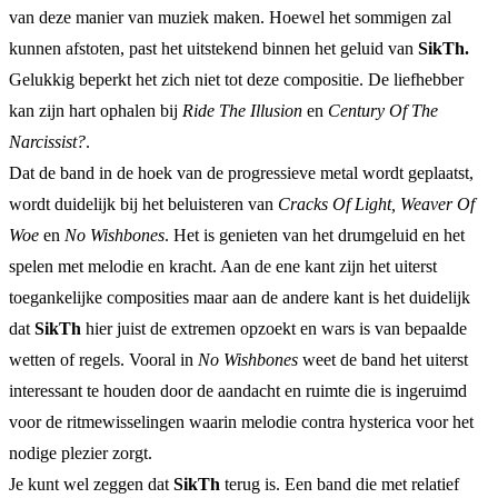
van deze manier van muziek maken. Hoewel het sommigen zal
kunnen afstoten, past het uitstekend binnen het geluid van
SikTh.
Gelukkig beperkt het zich niet tot deze compositie. De liefhebber
kan zijn hart ophalen bij
Ride The Illusion
en
Century Of The
Narcissist?
.
Dat de band in de hoek van de progressieve metal wordt geplaatst,
wordt duidelijk bij het beluisteren van
Cracks Of Light, Weaver Of
Woe
en
No Wishbones
. Het is genieten van het drumgeluid en het
spelen met melodie en kracht. Aan de ene kant zijn het uiterst
toegankelijke composities maar aan de andere kant is het duidelijk
dat
SikTh
hier juist de extremen opzoekt en wars is van bepaalde
wetten of regels. Vooral in
No Wishbones
weet de band het uiterst
interessant te houden door de aandacht en ruimte die is ingeruimd
voor de ritmewisselingen waarin melodie contra hysterica voor het
nodige plezier zorgt.
Je kunt wel zeggen dat
SikTh
terug is. Een band die met relatief