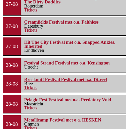
The Dirty Daddies
27-08
Rotterdam
Tickets
Creamfields Festival met o.a. Faithless
27-08
Daresbury
Tickets
Hit The City Festival met o.a. Snapped Ankles,
27-08
Inherited
Eindhoven
Festival Strand Festival met o.a. Kensington
28-08
Utrecht
Breekout! Festival Festival met o.a. Di-rect
28-08
Bree
Tickets
Pelagic Fest Festival met o.a. Predatory Void
28-08
Maastricht
Tickets
Metallicamp Festival met o.a. HESKEN
28-08
Ommen
Tickets