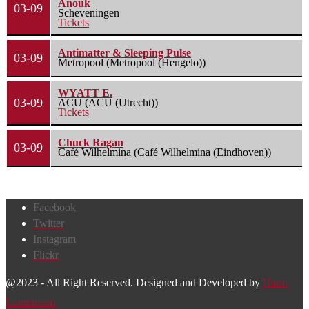
Anouk
03-09
Scheveningen
Tickets
Antimatter & Sleeping Pulse
03-09
Metropool (Metropool (Hengelo))
WYATT E.
03-09
ACU (ACU (Utrecht))
Tickets
Chuck Ragan
03-09
Café Wilhelmina (Café Wilhelmina (Eindhoven))
Facebook
Twitter
Instagram
Flickr
@2023 - All Right Reserved. Designed and Developed by
Harm
Lourenssen