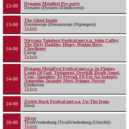
Dynamo Metalfest Pre-party
13-08
Dynamo (Dynamo (Eindhoven))
The Ghost Inside
13-08
Doornroosje (Doornroosje (Nijmegen))
Tickets
Nirwana Tuinfeest Festival met o.a. John Coffey,
The Dirty Daddies, Hiqpy, Wodan Boys,
14-08
Clawfinger
Lierop
Tickets
Dynamo MetalFest Festival met o.a. In Flames,
Lamb Of God, Testament, Overkill, Death Angel,
Urne, Slaughter To Prevail, Fit For An Autopsy,
14-08
Amorphis, Insanity Alert, Primus, Necrot
Eindhoven
Tickets
Zeeltje Rock Festival met o.a. Up The Irons
14-08
Deest
Alcest
18-08
TivoliVredenburg (TivoliVredenburg (Utrecht))
Tickets