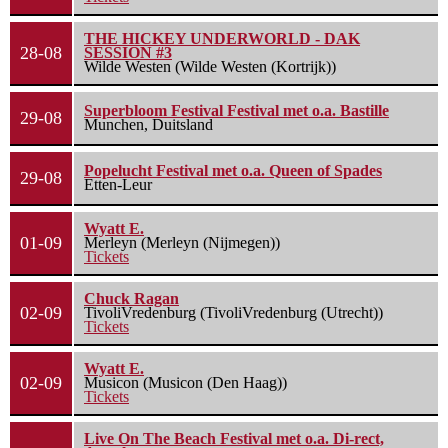
THE HICKEY UNDERWORLD - DAK
28-08
SESSION #3
Wilde Westen (Wilde Westen (Kortrijk))
Superbloom Festival Festival met o.a. Bastille
29-08
Munchen, Duitsland
Popelucht Festival met o.a. Queen of Spades
29-08
Etten-Leur
Wyatt E.
01-09
Merleyn (Merleyn (Nijmegen))
Tickets
Chuck Ragan
02-09
TivoliVredenburg (TivoliVredenburg (Utrecht))
Tickets
Wyatt E.
02-09
Musicon (Musicon (Den Haag))
Tickets
Live On The Beach Festival met o.a. Di-rect,