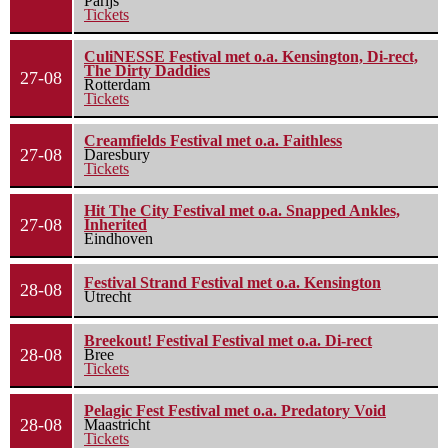
Parijs
Tickets
CuliNESSE Festival met o.a. Kensington, Di-rect,
The Dirty Daddies
27-08
Rotterdam
Tickets
Creamfields Festival met o.a. Faithless
27-08
Daresbury
Tickets
Hit The City Festival met o.a. Snapped Ankles,
27-08
Inherited
Eindhoven
Festival Strand Festival met o.a. Kensington
28-08
Utrecht
Breekout! Festival Festival met o.a. Di-rect
28-08
Bree
Tickets
Pelagic Fest Festival met o.a. Predatory Void
28-08
Maastricht
Tickets