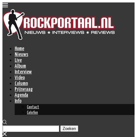
Home
Nieuws
Live
Album
Interview
Video
Column
Prijsvraag
Agenda
Info
Contact
Colofon
Zoeken