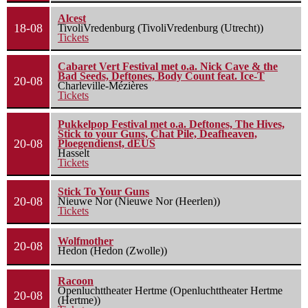
Alcest
18-08
TivoliVredenburg (TivoliVredenburg (Utrecht))
Tickets
Cabaret Vert Festival met o.a. Nick Cave & the
Bad Seeds, Deftones, Body Count feat. Ice-T
20-08
Charleville-Mézières
Tickets
Pukkelpop Festival met o.a. Deftones, The Hives,
Stick to your Guns, Chat Pile, Deafheaven,
20-08
Ploegendienst, dEUS
Hasselt
Tickets
Stick To Your Guns
20-08
Nieuwe Nor (Nieuwe Nor (Heerlen))
Tickets
Wolfmother
20-08
Hedon (Hedon (Zwolle))
Racoon
Openluchttheater Hertme (Openluchttheater Hertme
20-08
(Hertme))