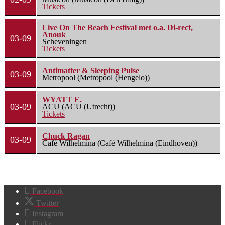
Tickets
Live On The Beach Festival met o.a. Di-rect,
Anouk
03-09
Scheveningen
Tickets
Antimatter & Sleeping Pulse
03-09
Metropool (Metropool (Hengelo))
WYATT E.
03-09
ACU (ACU (Utrecht))
Tickets
Chuck Ragan
03-09
Café Wilhelmina (Café Wilhelmina (Eindhoven))
Facebook
Twitter
Instagram
Flickr