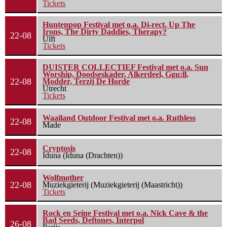
Tickets
Huntenpop Festival met o.a. Di-rect, Up The
Irons, The Dirty Daddies, Therapy?
22-08
Ulft
Tickets
DUISTER COLLECTIEF Festival met o.a. Sun
Worship, Doodseskader, Alkerdeel, Ggu:ll,
22-08
Modder, Terzij De Horde
Utrecht
Tickets
Waailand Outdoor Festival met o.a. Ruthless
22-08
Made
Cryptosis
22-08
Iduna (Iduna (Drachten))
Wolfmother
22-08
Muziekgieterij (Muziekgieterij (Maastricht))
Tickets
Rock en Seine Festival met o.a. Nick Cave & the
Bad Seeds, Deftones, Interpol
26-08