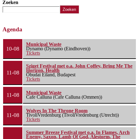
Zoeken
Zoeken
Agenda
Municipal Waste
10-08
Dynamo (Dynamo (Eindhoven))
Tickets
Sziget Festival met o.a. John Coffey, Bring Me The
Horizon, Health
11-08
Óbudai Eiland, Budapest
Tickets
Municipal Waste
11-08
Cafe Calluna (Cafe Calluna (Ommen))
Wolves In The Throne Room
11-08
TivoliVredenburg (TivoliVredenburg (Utrecht))
Tickets
Summer Breeze Festival met o.a. In Flames, Arch
Enemy, Saxon, Lamb Of God, Alestorm, The