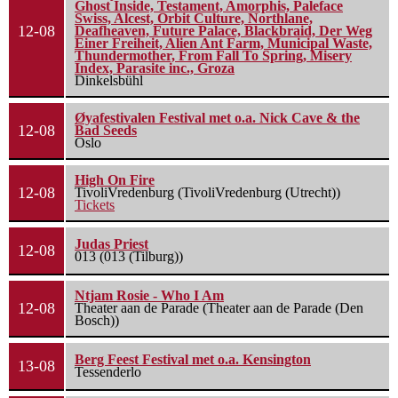
Ghost Inside, Testament, Amorphis, Paleface
Swiss, Alcest, Orbit Culture, Northlane,
12-08
Deafheaven, Future Palace, Blackbraid, Der Weg
Einer Freiheit, Alien Ant Farm, Municipal Waste,
Thundermother, From Fall To Spring, Misery
Index, Parasite inc., Groza
Dinkelsbühl
Øyafestivalen Festival met o.a. Nick Cave & the
12-08
Bad Seeds
Oslo
High On Fire
12-08
TivoliVredenburg (TivoliVredenburg (Utrecht))
Tickets
Judas Priest
12-08
013 (013 (Tilburg))
Ntjam Rosie - Who I Am
12-08
Theater aan de Parade (Theater aan de Parade (Den
Bosch))
Berg Feest Festival met o.a. Kensington
13-08
Tessenderlo