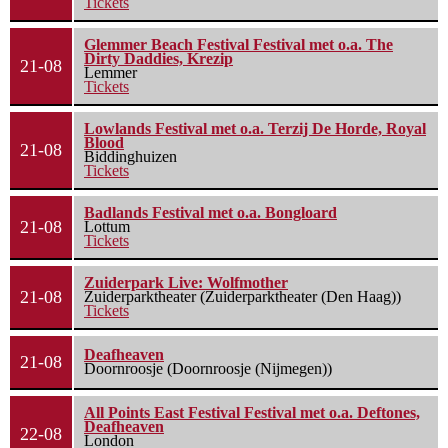
Tickets
Glemmer Beach Festival Festival met o.a. The
Dirty Daddies, Krezip
21-08
Lemmer
Tickets
Lowlands Festival met o.a. Terzij De Horde, Royal
Blood
21-08
Biddinghuizen
Tickets
Badlands Festival met o.a. Bongloard
21-08
Lottum
Tickets
Zuiderpark Live: Wolfmother
21-08
Zuiderparktheater (Zuiderparktheater (Den Haag))
Tickets
Deafheaven
21-08
Doornroosje (Doornroosje (Nijmegen))
All Points East Festival Festival met o.a. Deftones,
Deafheaven
22-08
London