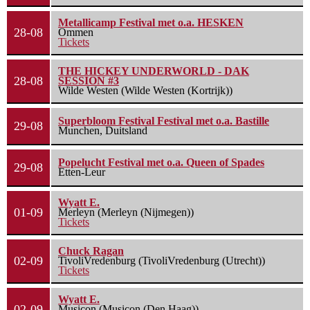
Metallicamp Festival met o.a. HESKEN
28-08
Ommen
Tickets
THE HICKEY UNDERWORLD - DAK
28-08
SESSION #3
Wilde Westen (Wilde Westen (Kortrijk))
Superbloom Festival Festival met o.a. Bastille
29-08
Munchen, Duitsland
Popelucht Festival met o.a. Queen of Spades
29-08
Etten-Leur
Wyatt E.
01-09
Merleyn (Merleyn (Nijmegen))
Tickets
Chuck Ragan
02-09
TivoliVredenburg (TivoliVredenburg (Utrecht))
Tickets
Wyatt E.
02-09
Musicon (Musicon (Den Haag))