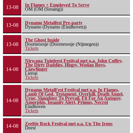
In Flames + Employed To Serve
13-08
OM (OM (Seraing))
Dynamo Metalfest Pre-party
13-08
Dynamo (Dynamo (Eindhoven))
The Ghost Inside
13-08
Doornroosje (Doornroosje (Nijmegen))
Tickets
Nirwana Tuinfeest Festival met o.a. John Coffey,
The Dirty Daddies, Hiqpy, Wodan Boys,
14-08
Clawfinger
Lierop
Tickets
Dynamo MetalFest Festival met o.a. In Flames,
Lamb Of God, Testament, Overkill, Death Angel,
Urne, Slaughter To Prevail, Fit For An Autopsy,
14-08
Amorphis, Insanity Alert, Primus, Necrot
Eindhoven
Tickets
Zeeltje Rock Festival met o.a. Up The Irons
14-08
Deest