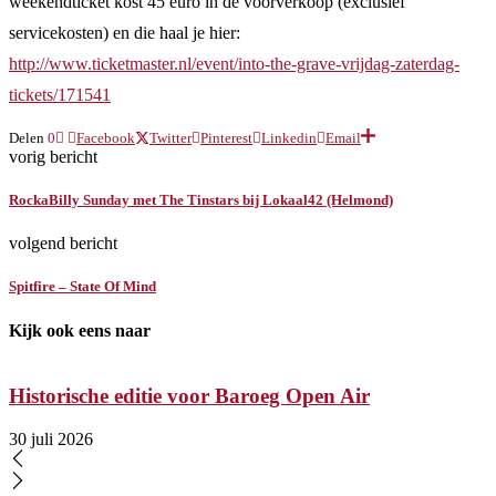
weekendticket kost 45 euro in de voorverkoop (exclusief
servicekosten) en die haal je hier:
http://www.ticketmaster.nl/event/into-the-grave-vrijdag-zaterdag-
tickets/171541
Delen
0
Facebook
Twitter
Pinterest
Linkedin
Email
vorig bericht
RockaBilly Sunday met The Tinstars bij Lokaal42 (Helmond)
volgend bericht
Spitfire – State Of Mind
Kijk ook eens naar
Historische editie voor Baroeg Open Air
30 juli 2026
2