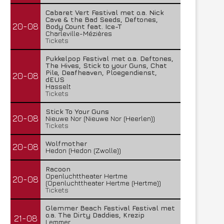
Lunatic Soul – Transition II
Boneripper – Radiant In
Cabaret Vert Festival met o.a. Nick
Cave & the Bad Seeds, Deftones,
29 juli 2026
27 juli 2026
20-08
Body Count feat. Ice-T
Charleville-Mézières
Tickets
Pukkelpop Festival met o.a. Deftones,
The Hives, Stick to your Guns, Chat
Pile, Deafheaven, Ploegendienst,
20-08
dEUS
Hasselt
Tickets
Stick To Your Guns
20-08
Nieuwe Nor (Nieuwe Nor (Heerlen))
Tickets
Wolfmother
20-08
Hedon (Hedon (Zwolle))
Racoon
Openluchttheater Hertme
20-08
(Openluchttheater Hertme (Hertme))
Tickets
Glemmer Beach Festival Festival met
o.a. The Dirty Daddies, Krezip
21-08
Lemmer