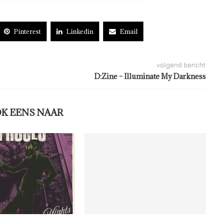
Pinterest
Linkedin
Email
volgend bericht
D:Zine – Illuminate My Darkness
OK EENS NAAR