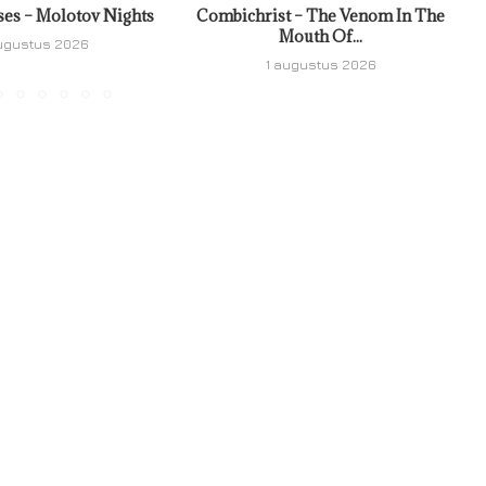
ses – Molotov Nights
Combichrist – The Venom In The
Mouth Of...
ugustus 2026
1 augustus 2026