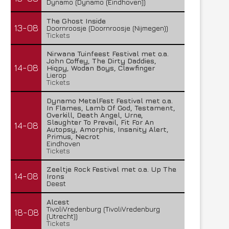
Dynamo (Dynamo (Eindhoven))
The Ghost Inside
13-08
Doornroosje (Doornroosje (Nijmegen))
Tickets
Nirwana Tuinfeest Festival met o.a.
John Coffey, The Dirty Daddies,
14-08
Hiqpy, Wodan Boys, Clawfinger
Lierop
Tickets
Dynamo MetalFest Festival met o.a.
In Flames, Lamb Of God, Testament,
Overkill, Death Angel, Urne,
Slaughter To Prevail, Fit For An
14-08
Autopsy, Amorphis, Insanity Alert,
Primus, Necrot
Eindhoven
Tickets
Zeeltje Rock Festival met o.a. Up The
14-08
Irons
Deest
Alcest
TivoliVredenburg (TivoliVredenburg
18-08
(Utrecht))
Tickets