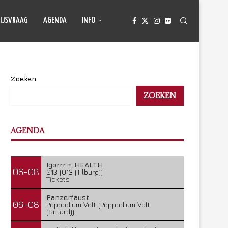
IJSVRAAG
AGENDA
INFO
Zoeken
ZOEKEN
AGENDA
Igorrr + HEALTH
06-08
013 (013 (Tilburg))
Tickets
Panzerfaust
06-08
Poppodium Volt (Poppodium Volt
(Sittard))