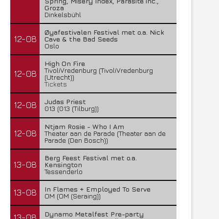
Spring, Misery Index, Parasite inc.,
Groza
Dinkelsbühl
Øyafestivalen Festival met o.a. Nick
12-08
Cave & the Bad Seeds
Oslo
High On Fire
TivoliVredenburg (TivoliVredenburg
12-08
(Utrecht))
Tickets
Judas Priest
12-08
013 (013 (Tilburg))
Ntjam Rosie - Who I Am
12-08
Theater aan de Parade (Theater aan de
Parade (Den Bosch))
Berg Feest Festival met o.a.
13-08
Kensington
Tessenderlo
In Flames + Employed To Serve
13-08
OM (OM (Seraing))
Dynamo Metalfest Pre-party
13-08