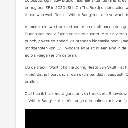
Colossus. Op nieuw studiomateriaal zitten de fans al ee
er nog een EP in 2020 (Still On The Road) en sindsdien 
those who wait. Deze … With A Bang! lost alle verwachti
Allemaal nieuwe tracks staan er op dit album en dus g
Queen van een vijfspan naar een quartet. Met z’n vieren
punch, power en speed. Ze brengen klassieke heavy met
landgenoten van Evil Invaders en je zit al een eind in d
solo’s vliegen je om de oren.
Op de track I Want It kan je Jonny Nesta van Skull Fist 
ik niet dat je hoort dat er een extra bandlid meespeelt.
brullen.
Zelf heb ik het hardst genoten van tracks als Showdown,
… With A Bang!. Het is één lange adrenaline-rush van fij