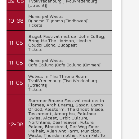
09-08
TivoliVredenburg (TivoliVredenburg
(Utrecht))
Municipal Waste
10-08
Dynamo (Dynamo (Eindhoven))
Tickets
Sziget Festival met o.a. John Coffey,
Bring Me The Horizon, Health
11-08
Óbudai Eiland, Budapest
Tickets
Municipal Waste
11-08
Cafe Calluna (Cafe Calluna (Ommen))
Wolves In The Throne Room
TivoliVredenburg (TivoliVredenburg
11-08
(Utrecht))
Tickets
Summer Breeze Festival met o.a. In
Flames, Arch Enemy, Saxon, Lamb
Of God, Alestorm, The Ghost Inside,
Testament, Amorphis, Paleface
Swiss, Alcest, Orbit Culture,
Northlane, Deafheaven, Future
12-08
Palace, Blackbraid, Der Weg Einer
Freiheit, Alien Ant Farm, Municipal
Waste, Thundermother, From Fall To