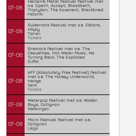
Hellsinki Metal Festival Festival met
o.a. Opeth, Accept, Bloodbath,
07-08
Triptykon, The Kovenant, Blackbraid
Helsinki
Suikerrock Festival met o.a. Editors,
Hiqpy
07-08
Tienen
Tickets
Brakrock Festival met o.a. The
Casualties, Hot Water Music, No
07-08
Turning Back, The Exploited
Duffel
AFF (Absolutely Free Festival) Festival
met o.a. The Hickey Underworld,
07-08
Henge
Genk
Tickets
Waterpop Festival met o.a. Wodan
07-08
Boys, Collignon
Wateringen
Micro Festival Festival met o.a.
07-08
Collignon
Liège