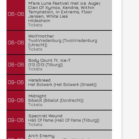
M'era Luna Festival met o.a. Auger,
Clan Of Xymox, Xandria, Within
Temptation, In Extremo, Floor
08-08
Jansen, White Lies
Hildesheim
Tickets
Wolfmother
TivoliVredenburg (TivoliVredenburg
08-08
(Utrecht))
Tickets
Body Count ft. Ice-T
08-08
013 (013 (Tilburg))
Tickets
Hatebreed
09-08
Het Bolwerk (Het Bolwerk (Sneek))
Midnight
09-08
Bibelot (Bibelot (Dordrecht))
Tickets
Spectral Wound
09-08
Hall Of Fame (Hall Of Fame (Tilburg))
Tickets
Arch Enemy