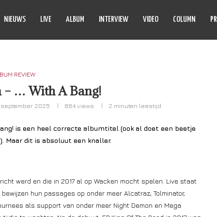
NIEUWS
LIVE
ALBUM
INTERVIEW
VIDEO
COLUMN
PR
BUM REVIEW
 – … With A Bang!
 september 2025
884
views
2 minuten leestijd
ng! is een heel correcte albumtitel (ook al doet een beetje
 Maar dit is absoluut een knaller.
icht werd en die in 2017 al op Wacken mocht spelen. Live staat
 bewijzen hun passages op onder meer Alcatraz, Tolminator,
ournees als support van onder meer Night Demon en Mega