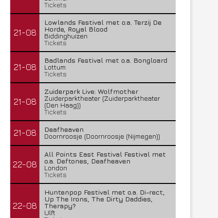
Tickets
Lowlands Festival met o.a. Terzij De
Horde, Royal Blood
21-08
Biddinghuizen
Tickets
Badlands Festival met o.a. Bongloard
21-08
Lottum
Tickets
Zuiderpark Live: Wolfmother
Zuiderparktheater (Zuiderparktheater
21-08
(Den Haag))
Tickets
Deafheaven
21-08
Doornroosje (Doornroosje (Nijmegen))
All Points East Festival Festival met
o.a. Deftones, Deafheaven
22-08
London
Tickets
Huntenpop Festival met o.a. Di-rect,
Up The Irons, The Dirty Daddies,
22-08
Therapy?
Ulft