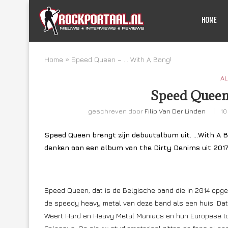
HOME
Home
»
Speed Queen – … With A Bang!
AL
Speed Queen
geschreven door
Filip Van Der Linden
10
Speed Queen brengt zijn debuutalbum uit. …With A Ba
denken aan een album van the Dirty Denims uit 2017).
Speed Queen, dat is de Belgische band die in 2014 opger
de speedy heavy metal van deze band als een huis. Dat
Weert Hard en Heavy Metal Maniacs en hun Europese t