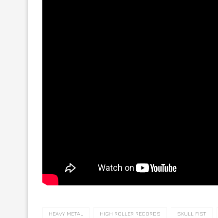
HEAVY METAL
HIGH ROLLER RECORDS
SKULL FIST