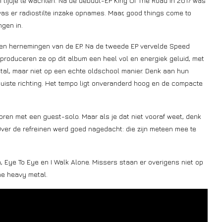
n tijdje te wachten. Na de debuut-EP King Of The Road in 2017 was
was er radiostilte inzake opnames. Maar, good things come to
ngen in.
een hernemingen van de EP. Na de tweede EP vervelde Speed
 produceren ze op dit album een heel vol en energiek geluid, met
al, maar niet op een echte oldschool manier. Denk aan hun
e juiste richting. Het tempo ligt onveranderd hoog en de compacte
horen met een guest-solo. Maar als je dat niet vooraf weet, denk
 Over de refreinen werd goed nagedacht: die zijn meteen mee te
 Eye To Eye en I Walk Alone. Missers staan er overigens niet op
ne heavy metal.