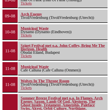
09-08
Tickets
Arch Enemy
09-08
TivoliVredenburg (TivoliVredenburg (Utrecht))
Municipal Waste
10-08
Dynamo (Dynamo (Eindhoven))
Tickets
Sziget Festival met o.a. John Coffey, Bring Me The
Horizon, Health
11-08
Óbudai Eiland, Budapest
Tickets
Municipal Waste
11-08
Cafe Calluna (Cafe Calluna (Ommen))
Wolves In The Throne Room
11-08
TivoliVredenburg (TivoliVredenburg (Utrecht))
Tickets
Summer Breeze Festival met o.a. In Flames, Arch
Enemy, Saxon, Lamb Of God, Alestorm, The
Ghost Inside, Testament, Amorphis, Paleface
Swiss, Alcest, Orbit Culture, Northlane,