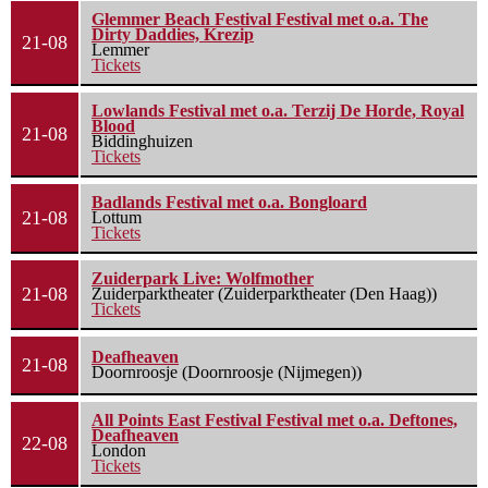
Glemmer Beach Festival Festival met o.a. The
Dirty Daddies, Krezip
21-08
Lemmer
Tickets
Lowlands Festival met o.a. Terzij De Horde, Royal
Blood
21-08
Biddinghuizen
Tickets
Badlands Festival met o.a. Bongloard
21-08
Lottum
Tickets
Zuiderpark Live: Wolfmother
21-08
Zuiderparktheater (Zuiderparktheater (Den Haag))
Tickets
Deafheaven
21-08
Doornroosje (Doornroosje (Nijmegen))
All Points East Festival Festival met o.a. Deftones,
Deafheaven
22-08
London
Tickets