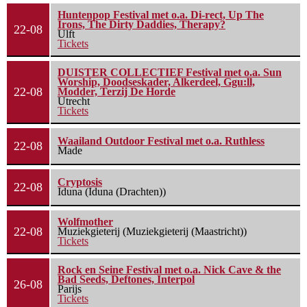
Huntenpop Festival met o.a. Di-rect, Up The
Irons, The Dirty Daddies, Therapy?
22-08
Ulft
Tickets
DUISTER COLLECTIEF Festival met o.a. Sun
Worship, Doodseskader, Alkerdeel, Ggu:ll,
22-08
Modder, Terzij De Horde
Utrecht
Tickets
Waailand Outdoor Festival met o.a. Ruthless
22-08
Made
Cryptosis
22-08
Iduna (Iduna (Drachten))
Wolfmother
22-08
Muziekgieterij (Muziekgieterij (Maastricht))
Tickets
Rock en Seine Festival met o.a. Nick Cave & the
Bad Seeds, Deftones, Interpol
26-08
Parijs
Tickets