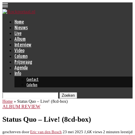
Home
Nieuws
Live
Album
Interview
Video
Column
Prijsvraag
Agenda
Info
Contact
Colofon
Zoeken
Home
»
Status Quo – Live! (8cd-box)
ALBUM REVIEW
Status Quo – Live! (8cd-box)
geschreven door
Eric van den Bosch
23 mei 2025
1,6K
views
2 minuten leestijd