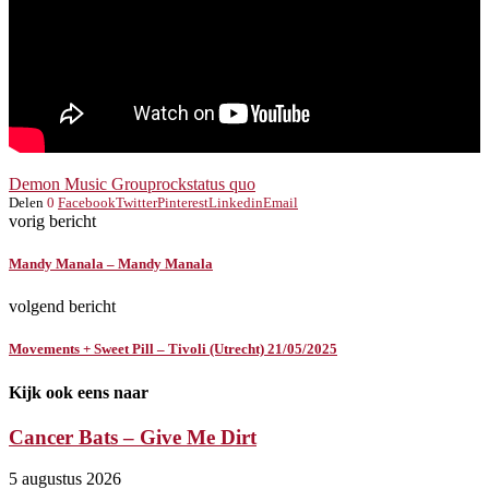
Demon Music Group
rock
status quo
Delen
0
Facebook
Twitter
Pinterest
Linkedin
Email
vorig bericht
Mandy Manala – Mandy Manala
volgend bericht
Movements + Sweet Pill – Tivoli (Utrecht) 21/05/2025
Kijk ook eens naar
Cancer Bats – Give Me Dirt
5 augustus 2026