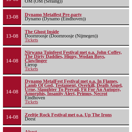
OM (OM (Seraing))
Dynamo Metalfest Pre-party
13-08
Dynamo (Dynamo (Eindhoven))
The Ghost Inside
13-08
Doornroosje (Doornroosje (Nijmegen))
Tickets
Nirwana Tuinfeest Festival met o.a. John Coffey,
The Dirty Daddies, Hiqpy, Wodan Boys,
14-08
Clawfinger
Lierop
Tickets
Dynamo MetalFest Festival met o.a. In Flames,
Lamb Of God, Testament, Overkill, Death Angel,
Urne, Slaughter To Prevail, Fit For An Autopsy,
14-08
Amorphis, Insanity Alert, Primus, Necrot
Eindhoven
Tickets
Zeeltje Rock Festival met o.a. Up The Irons
14-08
Deest
Alcest