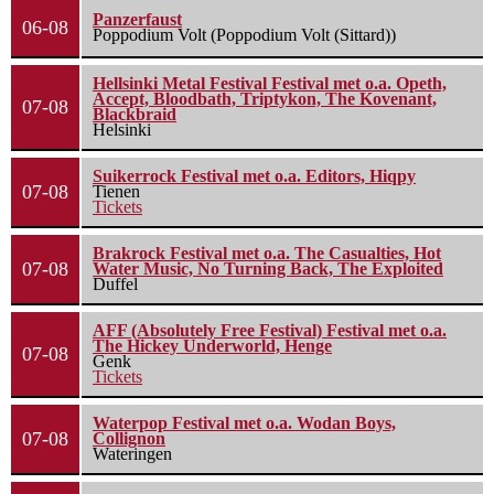
Panzerfaust
06-08
Poppodium Volt (Poppodium Volt (Sittard))
Hellsinki Metal Festival Festival met o.a. Opeth,
Accept, Bloodbath, Triptykon, The Kovenant,
07-08
Blackbraid
Helsinki
Suikerrock Festival met o.a. Editors, Hiqpy
07-08
Tienen
Tickets
Brakrock Festival met o.a. The Casualties, Hot
07-08
Water Music, No Turning Back, The Exploited
Duffel
AFF (Absolutely Free Festival) Festival met o.a.
The Hickey Underworld, Henge
07-08
Genk
Tickets
Waterpop Festival met o.a. Wodan Boys,
07-08
Collignon
Wateringen