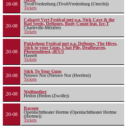
18-08
TivoliVredenburg (TivoliVredenburg (Utrecht))
Tickets
Cabaret Vert Festival met o.a. Nick Cave & the
Bad Seeds, Deftones, Body Count feat. Ice-T
20-08
Charleville-Mézières
Tickets
Pukkelpop Festival met o.a. Deftones, The Hives,
Stick to your Guns, Chat Pile, Deafheaven,
20-08
Ploegendienst, dEUS
Hasselt
Tickets
Stick To Your Guns
20-08
Nieuwe Nor (Nieuwe Nor (Heerlen))
Tickets
Wolfmother
20-08
Hedon (Hedon (Zwolle))
Racoon
Openluchttheater Hertme (Openluchttheater Hertme
20-08
(Hertme))
Tickets