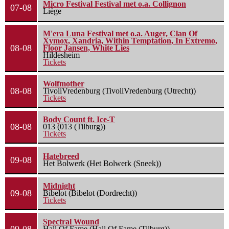
Micro Festival Festival met o.a. Collignon
07-08
Liège
M'era Luna Festival met o.a. Auger, Clan Of
Xymox, Xandria, Within Temptation, In Extremo,
08-08
Floor Jansen, White Lies
Hildesheim
Tickets
Wolfmother
08-08
TivoliVredenburg (TivoliVredenburg (Utrecht))
Tickets
Body Count ft. Ice-T
08-08
013 (013 (Tilburg))
Tickets
Hatebreed
09-08
Het Bolwerk (Het Bolwerk (Sneek))
Midnight
09-08
Bibelot (Bibelot (Dordrecht))
Tickets
Spectral Wound
Hall Of Fame (Hall Of Fame (Tilburg))