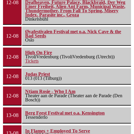
12-08
Deafheaven, Future Palace, Blackbraid, Der Weg
Einer Freiheit, Alien Ant Farm, Municipal Waste,
Thundermother, From Fall To Spring, Misery
Index, Parasite inc., Groza
Dinkelsbühl
Øyafestivalen Festival met o.a. Nick Cave & the
12-08
Bad Seeds
Oslo
High On Fire
12-08
TivoliVredenburg (TivoliVredenburg (Utrecht))
Tickets
Judas Priest
12-08
013 (013 (Tilburg))
Ntjam Rosie - Who I Am
12-08
Theater aan de Parade (Theater aan de Parade (Den
Bosch))
Berg Feest Festival met o.a. Kensington
13-08
Tessenderlo
In Flames + Employed To Serve
13-08