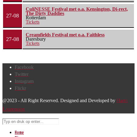
CuliNESSE Festival met o.a. Kensington, Di-rect,
The Dirty Daddies
27-08
Rotterdam
Tickets
Creamfields Festival met o.a. Faithless
27-08
Daresbury
Tickets
Facebook
Twitter
Instagram
Flickr
@2023 - All Right Reserved. Designed and Developed by
Harm
Lourenssen
Home