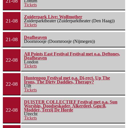
21-08
Lottum
Tickets
Zuiderpark Live: Wolfmother
21-08
Zuiderparktheater (Zuiderparktheater (Den Haag))
Tickets
Deafheaven
21-08
Doornroosje (Doornroosje (Nijmegen))
All Points East Festival Festival met o.a. Deftones,
Deafheaven
22-08
London
Tickets
Huntenpop Festival met o.a. Di-rect, Up The
Irons, The Dirty Daddies, Therapy?
22-08
Ulft
Tickets
DUISTER COLLECTIEF Festival met o.a. Sun
Worship, Doodseskader, Alkerdeel, Ggu:ll,
22-08
Modder, Terzij De Horde
Utrecht
Tickets