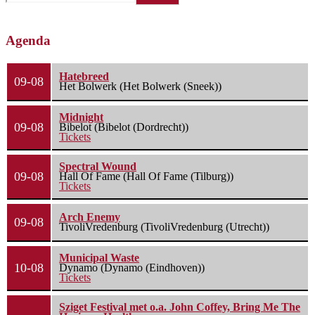
Agenda
Hatebreed
09-08
Het Bolwerk (Het Bolwerk (Sneek))
Midnight
09-08
Bibelot (Bibelot (Dordrecht))
Tickets
Spectral Wound
09-08
Hall Of Fame (Hall Of Fame (Tilburg))
Tickets
Arch Enemy
09-08
TivoliVredenburg (TivoliVredenburg (Utrecht))
Municipal Waste
10-08
Dynamo (Dynamo (Eindhoven))
Tickets
Sziget Festival met o.a. John Coffey, Bring Me The