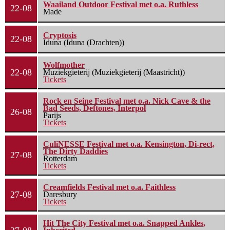
Waailand Outdoor Festival met o.a. Ruthless
22-08
Made
Cryptosis
22-08
Iduna (Iduna (Drachten))
Wolfmother
22-08
Muziekgieterij (Muziekgieterij (Maastricht))
Tickets
Rock en Seine Festival met o.a. Nick Cave & the
Bad Seeds, Deftones, Interpol
26-08
Parijs
Tickets
CuliNESSE Festival met o.a. Kensington, Di-rect,
The Dirty Daddies
27-08
Rotterdam
Tickets
Creamfields Festival met o.a. Faithless
27-08
Daresbury
Tickets
Hit The City Festival met o.a. Snapped Ankles,