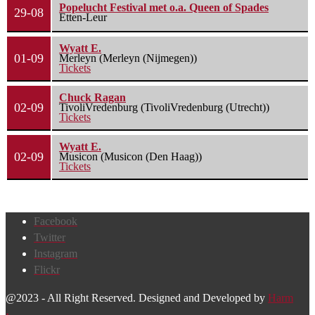
Popelucht Festival met o.a. Queen of Spades
29-08
Etten-Leur
Wyatt E.
01-09
Merleyn (Merleyn (Nijmegen))
Tickets
Chuck Ragan
02-09
TivoliVredenburg (TivoliVredenburg (Utrecht))
Tickets
Wyatt E.
02-09
Musicon (Musicon (Den Haag))
Tickets
Facebook
Twitter
Instagram
Flickr
@2023 - All Right Reserved. Designed and Developed by
Harm