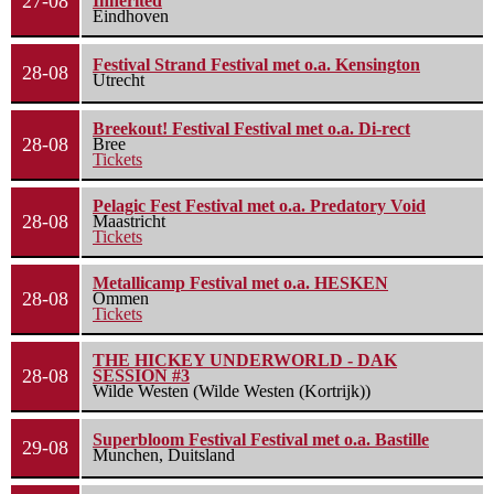
27-08
Inherited
Eindhoven
Festival Strand Festival met o.a. Kensington
28-08
Utrecht
Breekout! Festival Festival met o.a. Di-rect
28-08
Bree
Tickets
Pelagic Fest Festival met o.a. Predatory Void
28-08
Maastricht
Tickets
Metallicamp Festival met o.a. HESKEN
28-08
Ommen
Tickets
THE HICKEY UNDERWORLD - DAK
28-08
SESSION #3
Wilde Westen (Wilde Westen (Kortrijk))
Superbloom Festival Festival met o.a. Bastille
29-08
Munchen, Duitsland