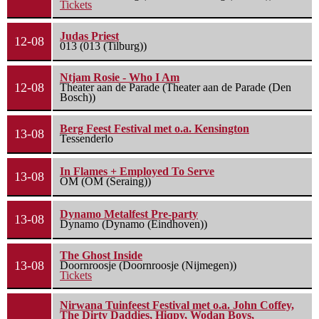
Tickets
Judas Priest
12-08
013 (013 (Tilburg))
Ntjam Rosie - Who I Am
12-08
Theater aan de Parade (Theater aan de Parade (Den
Bosch))
Berg Feest Festival met o.a. Kensington
13-08
Tessenderlo
In Flames + Employed To Serve
13-08
OM (OM (Seraing))
Dynamo Metalfest Pre-party
13-08
Dynamo (Dynamo (Eindhoven))
The Ghost Inside
13-08
Doornroosje (Doornroosje (Nijmegen))
Tickets
Nirwana Tuinfeest Festival met o.a. John Coffey,
The Dirty Daddies, Hiqpy, Wodan Boys,