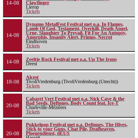
14-08
Clawfinger
Lierop
Tickets
Dynamo MetalFest Festival met o.a. In Flames,
Lamb Of God, Testament, Overkill, Death Angel,
Urne, Slaughter To Prevail, Fit For An Autopsy,
14-08
Amorphis, Insanity Alert, Primus, Necrot
Eindhoven
Tickets
Zeeltje Rock Festival met o.a. Up The Irons
14-08
Deest
Alcest
18-08
TivoliVredenburg (TivoliVredenburg (Utrecht))
Tickets
Cabaret Vert Festival met o.a. Nick Cave & the
Bad Seeds, Deftones, Body Count feat. Ice-T
20-08
Charleville-Mézières
Tickets
Pukkelpop Festival met o.a. Deftones, The Hives,
Stick to your Guns, Chat Pile, Deafheaven,
20-08
Ploegendienst, dEUS
Hasselt