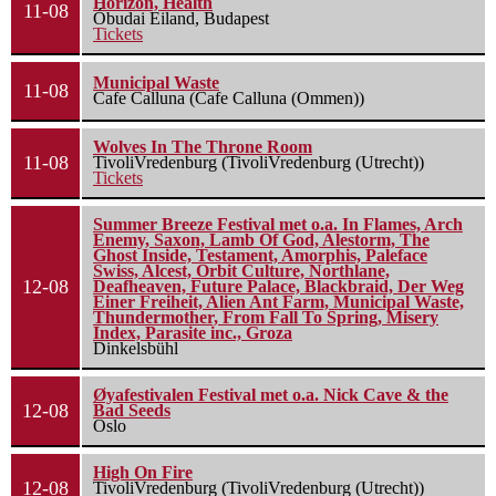
Horizon, Health
11-08
Óbudai Eiland, Budapest
Tickets
Municipal Waste
11-08
Cafe Calluna (Cafe Calluna (Ommen))
Wolves In The Throne Room
11-08
TivoliVredenburg (TivoliVredenburg (Utrecht))
Tickets
Summer Breeze Festival met o.a. In Flames, Arch
Enemy, Saxon, Lamb Of God, Alestorm, The
Ghost Inside, Testament, Amorphis, Paleface
Swiss, Alcest, Orbit Culture, Northlane,
12-08
Deafheaven, Future Palace, Blackbraid, Der Weg
Einer Freiheit, Alien Ant Farm, Municipal Waste,
Thundermother, From Fall To Spring, Misery
Index, Parasite inc., Groza
Dinkelsbühl
Øyafestivalen Festival met o.a. Nick Cave & the
12-08
Bad Seeds
Oslo
High On Fire
12-08
TivoliVredenburg (TivoliVredenburg (Utrecht))