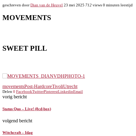
geschreven door
Dian van de Heuvel
23 mei 2025
712
views
0 minuten leestijd
MOVEMENTS
SWEET PILL
movements
Post-Hardcore
Tivoli
Utrecht
Delen
0
Facebook
Twitter
Pinterest
Linkedin
Email
vorig bericht
Status Quo – Live! (8cd-box)
volgend bericht
Witchcraft – Idag