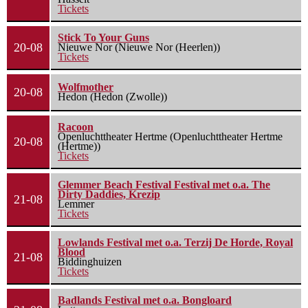
Tickets
Stick To Your Guns
20-08
Nieuwe Nor (Nieuwe Nor (Heerlen))
Tickets
Wolfmother
20-08
Hedon (Hedon (Zwolle))
Racoon
Openluchttheater Hertme (Openluchttheater Hertme
20-08
(Hertme))
Tickets
Glemmer Beach Festival Festival met o.a. The
Dirty Daddies, Krezip
21-08
Lemmer
Tickets
Lowlands Festival met o.a. Terzij De Horde, Royal
Blood
21-08
Biddinghuizen
Tickets
Badlands Festival met o.a. Bongloard