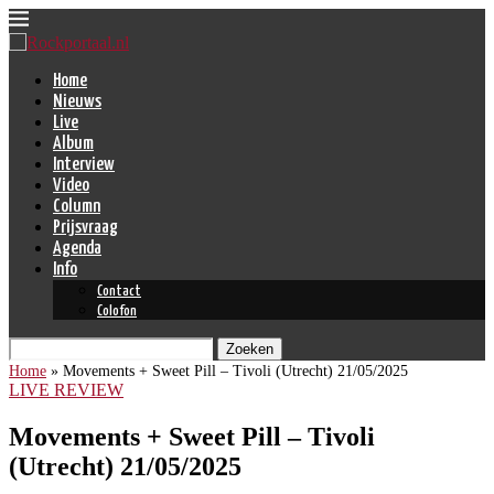
Home
Nieuws
Live
Album
Interview
Video
Column
Prijsvraag
Agenda
Info
Contact
Colofon
Zoeken
Home
»
Movements + Sweet Pill – Tivoli (Utrecht) 21/05/2025
LIVE REVIEW
Movements + Sweet Pill – Tivoli
(Utrecht) 21/05/2025