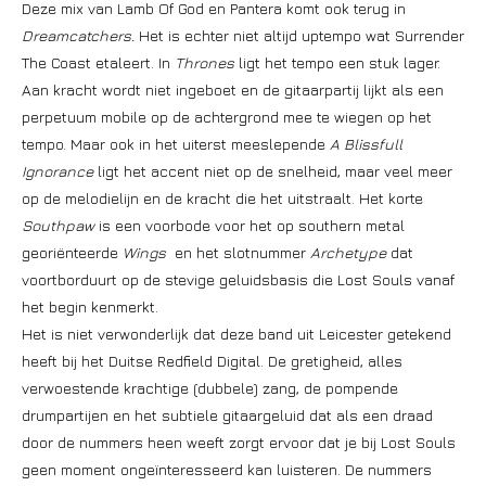
Deze mix van Lamb Of God en Pantera komt ook terug in
Dreamcatchers.
Het is echter niet altijd uptempo wat Surrender
The Coast etaleert. In
Thrones
ligt het tempo een stuk lager.
Aan kracht wordt niet ingeboet en de gitaarpartij lijkt als een
perpetuum mobile op de achtergrond mee te wiegen op het
tempo. Maar ook in het uiterst meeslepende
A Blissfull
Ignorance
ligt het accent niet op de snelheid, maar veel meer
op de melodielijn en de kracht die het uitstraalt. Het korte
Southpaw
is een voorbode voor het op southern metal
georiënteerde
Wings
en het slotnummer
Archetype
dat
voortborduurt op de stevige geluidsbasis die Lost Souls vanaf
het begin kenmerkt.
Het is niet verwonderlijk dat deze band uit Leicester getekend
heeft bij het Duitse Redfield Digital. De gretigheid, alles
verwoestende krachtige (dubbele) zang, de pompende
drumpartijen en het subtiele gitaargeluid dat als een draad
door de nummers heen weeft zorgt ervoor dat je bij Lost Souls
geen moment ongeïnteresseerd kan luisteren. De nummers