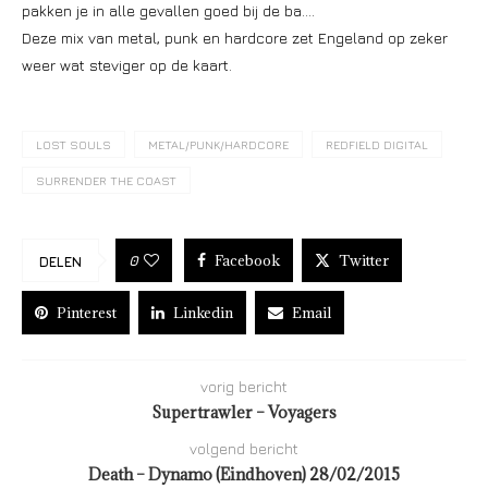
pakken je in alle gevallen goed bij de ba….
Deze mix van metal, punk en hardcore zet Engeland op zeker
weer wat steviger op de kaart.
LOST SOULS
METAL/PUNK/HARDCORE
REDFIELD DIGITAL
SURRENDER THE COAST
Facebook
Twitter
0
DELEN
Pinterest
Linkedin
Email
vorig bericht
Supertrawler – Voyagers
volgend bericht
Death – Dynamo (Eindhoven) 28/02/2015