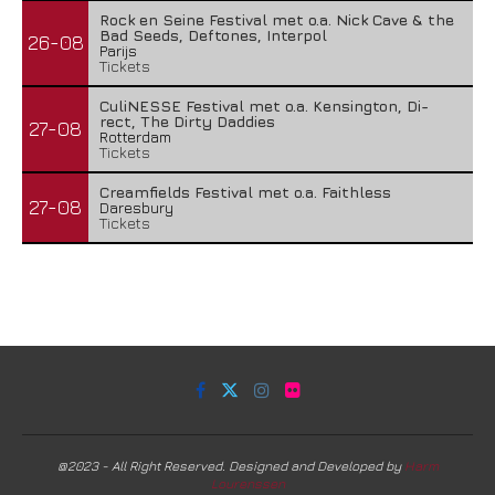
Rock en Seine Festival met o.a. Nick Cave & the
Bad Seeds, Deftones, Interpol
26-08
Parijs
Tickets
CuliNESSE Festival met o.a. Kensington, Di-
rect, The Dirty Daddies
27-08
Rotterdam
Tickets
Creamfields Festival met o.a. Faithless
27-08
Daresbury
Tickets
@2023 - All Right Reserved. Designed and Developed by
Harm
Lourenssen