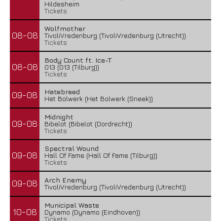
Hildesheim
Tickets
Wolfmother
08-08
TivoliVredenburg (TivoliVredenburg (Utrecht))
Tickets
Body Count ft. Ice-T
08-08
013 (013 (Tilburg))
Tickets
Hatebreed
09-08
Het Bolwerk (Het Bolwerk (Sneek))
Midnight
09-08
Bibelot (Bibelot (Dordrecht))
Tickets
Spectral Wound
09-08
Hall Of Fame (Hall Of Fame (Tilburg))
Tickets
Arch Enemy
09-08
TivoliVredenburg (TivoliVredenburg (Utrecht))
Municipal Waste
10-08
Dynamo (Dynamo (Eindhoven))
Tickets