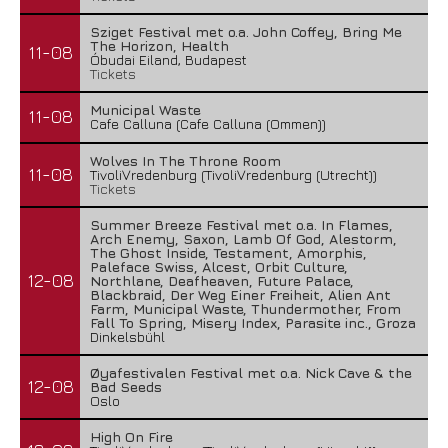
Sziget Festival met o.a. John Coffey, Bring Me
The Horizon, Health
11-08
Óbudai Eiland, Budapest
Tickets
Municipal Waste
11-08
Cafe Calluna (Cafe Calluna (Ommen))
Wolves In The Throne Room
11-08
TivoliVredenburg (TivoliVredenburg (Utrecht))
Tickets
Summer Breeze Festival met o.a. In Flames,
Arch Enemy, Saxon, Lamb Of God, Alestorm,
The Ghost Inside, Testament, Amorphis,
Paleface Swiss, Alcest, Orbit Culture,
12-08
Northlane, Deafheaven, Future Palace,
Blackbraid, Der Weg Einer Freiheit, Alien Ant
Farm, Municipal Waste, Thundermother, From
Fall To Spring, Misery Index, Parasite inc., Groza
Dinkelsbühl
Øyafestivalen Festival met o.a. Nick Cave & the
12-08
Bad Seeds
Oslo
High On Fire