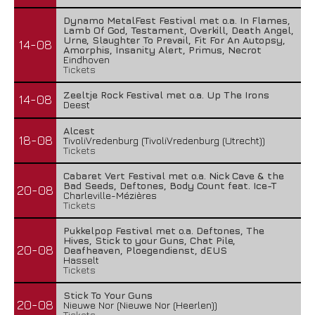
Dynamo MetalFest Festival met o.a. In Flames,
Lamb Of God, Testament, Overkill, Death Angel,
Urne, Slaughter To Prevail, Fit For An Autopsy,
14-08
Amorphis, Insanity Alert, Primus, Necrot
Eindhoven
Tickets
Zeeltje Rock Festival met o.a. Up The Irons
14-08
Deest
Alcest
18-08
TivoliVredenburg (TivoliVredenburg (Utrecht))
Tickets
Cabaret Vert Festival met o.a. Nick Cave & the
Bad Seeds, Deftones, Body Count feat. Ice-T
20-08
Charleville-Mézières
Tickets
Pukkelpop Festival met o.a. Deftones, The
Hives, Stick to your Guns, Chat Pile,
20-08
Deafheaven, Ploegendienst, dEUS
Hasselt
Tickets
Stick To Your Guns
20-08
Nieuwe Nor (Nieuwe Nor (Heerlen))
Tickets