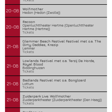
Wolfmother
20-08
Hedon (Hedon (Zwolle))
Racoon
Openluchttheater Hertme (Openluchttheater
20-08
Hertme (Hertme))
Tickets
Glemmer Beach Festival Festival met o.a. The
Dirty Daddies, Krezip
21-08
Lemmer
Tickets
Lowlands Festival met o.a. Terzij De Horde,
Royal Blood
21-08
Biddinghuizen
Tickets
Badlands Festival met o.a. Bongloard
21-08
Lottum
Tickets
Zuiderpark Live: Wolfmother
21-08
Zuiderparktheater (Zuiderparktheater (Den Haag))
Tickets