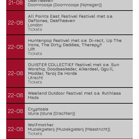
Deafheaven
21-08
Doornroosje (Doornroosje (Nijmegen))
All Points East Festival Festival met o.a.
Deftones, Deafheaven
22-08
London
Tickets
Huntenpop Festival met o.a. Di-rect, Up The
Irons, The Dirty Daddies, Therapy?
22-08
Ulft
Tickets
DUISTER COLLECTIEF Festival met o.a. Sun
Worship, Doodseskader, Alkerdeel, Ggu:ll,
22-08
Modder, Terzij De Horde
Utrecht
Tickets
Waailand Outdoor Festival met o.a. Ruthless
22-08
Made
Cryptosis
22-08
Iduna (Iduna (Drachten))
Wolfmother
22-08
Muziekgieterij (Muziekgieterij (Maastricht))
Tickets