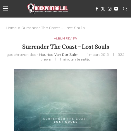
Home
»
Surrender The Coast – Lost Souls
ALBUM REVIEW
Surrender The Coast – Lost Souls
geschreven door
Maurice Van Der Zalm
1 maart 2015
522
views
1 minuten leestijd