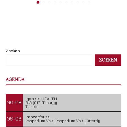
Zoeken
ZOEKEN
AGENDA
Igorrr + HEALTH
06-08
013 (013 (Tilburg))
Tickets
Panzerfaust
06-08
Poppodium Volt (Poppodium Volt (Sittard))