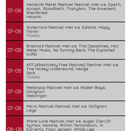
Hellsinki Metal Festival Festival met o.a. Opeth,
Accept, Bloodbath, Triptykon, The Kovenant,
07-08
Blackbraid
Helsinki
Suikerrock Festival met o.a. Editors, Hiqpy
07-08
Tienen
Tickets
Brakrock Festival met o.a. The Casualties, Hot
07-08
Water Music, No Turning Back, The Exploited
Duffel
AFF (Absolutely Free Festival) Festival met o.a.
The Hickey Underworld, Henge
07-08
Genk
Tickets
Waterpop Festival met o.a. Wodan Boys,
07-08
Collignon
Wateringen
Micro Festival Festival met o.a. Collignon
07-08
Liège
M'era Luna Festival met o.a. Auger, Clan Of
Xymox, Xandria, Within Temptation, In
08-08
Extremo, Floor Jansen, White Lies