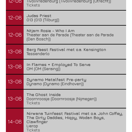
12-08
TivoliVredenburg (TivoliVredenburg (Utrecht))
Tickets
Judas Priest
12-08
013 (013 (Tilburg))
Ntjam Rosie - Who I Am
12-08
Theater aan de Parade (Theater aan de Parade
(Den Bosch))
Berg Feest Festival met o.a. Kensington
13-08
Tessenderlo
In Flames + Employed To Serve
13-08
OM (OM (Seraing))
Dynamo Metalfest Pre-party
13-08
Dynamo (Dynamo (Eindhoven))
The Ghost Inside
13-08
Doornroosje (Doornroosje (Nijmegen))
Tickets
Nirwana Tuinfeest Festival met o.a. John Coffey,
The Dirty Daddies, Hiqpy, Wodan Boys,
14-08
Clawfinger
Lierop
Tickets