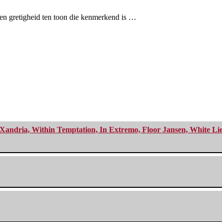
en gretigheid ten toon die kenmerkend is …
Xandria, Within Temptation, In Extremo, Floor Jansen, White Li