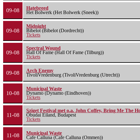
Hatebreed
09-08
Het Bolwerk (Het Bolwerk (Sneek))
Midnight
09-08
Bibelot (Bibelot (Dordrecht))
Tickets
Spectral Wound
09-08
Hall Of Fame (Hall Of Fame (Tilburg))
Tickets
Arch Enemy
09-08
TivoliVredenburg (TivoliVredenburg (Utrecht))
Municipal Waste
10-08
Dynamo (Dynamo (Eindhoven))
Tickets
Sziget Festival met o.a. John Coffey, Bring Me The H
11-08
Óbudai Eiland, Budapest
Tickets
Municipal Waste
11-08
Cafe Calluna (Cafe Calluna (Ommen))