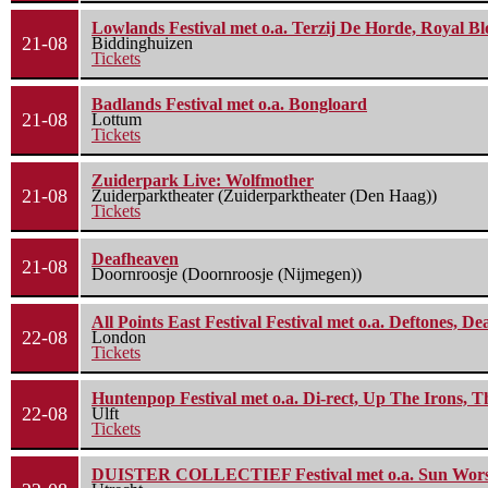
Lowlands Festival met o.a. Terzij De Horde, Royal B
21-08
Biddinghuizen
Tickets
Badlands Festival met o.a. Bongloard
21-08
Lottum
Tickets
Zuiderpark Live: Wolfmother
21-08
Zuiderparktheater (Zuiderparktheater (Den Haag))
Tickets
Deafheaven
21-08
Doornroosje (Doornroosje (Nijmegen))
All Points East Festival Festival met o.a. Deftones, D
22-08
London
Tickets
Huntenpop Festival met o.a. Di-rect, Up The Irons, 
22-08
Ulft
Tickets
DUISTER COLLECTIEF Festival met o.a. Sun Worship