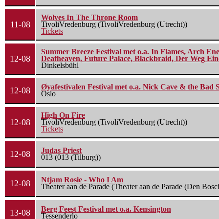
Wolves In The Throne Room
11-08
TivoliVredenburg (TivoliVredenburg (Utrecht))
Tickets
Summer Breeze Festival met o.a. In Flames, Arch Ene
12-08
Deafheaven, Future Palace, Blackbraid, Der Weg Eine
Dinkelsbühl
Øyafestivalen Festival met o.a. Nick Cave & the Bad 
12-08
Oslo
High On Fire
12-08
TivoliVredenburg (TivoliVredenburg (Utrecht))
Tickets
Judas Priest
12-08
013 (013 (Tilburg))
Ntjam Rosie - Who I Am
12-08
Theater aan de Parade (Theater aan de Parade (Den Bosc
Berg Feest Festival met o.a. Kensington
13-08
Tessenderlo