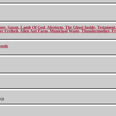
my, Saxon, Lamb Of God, Alestorm, The Ghost Inside, Testament, A
r Freiheit, Alien Ant Farm, Municipal Waste, Thundermother, Fro
Seeds
h))