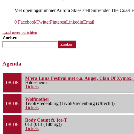
Met openingsnummer Aurora Skies stelt Surrender The Coast e
0
Facebook
Twitter
Pinterest
Linkedin
Email
Laad meer berichten
Zoeken
Zoeken
Agenda
M'era Luna Festival met o.a. Auger, Clan Of Xymox, 
08-08
Hildesheim
Tickets
Wolfmother
08-08
TivoliVredenburg (TivoliVredenburg (Utrecht))
Tickets
Body Count ft. Ice-T
08-08
013 (013 (Tilburg))
Tickets