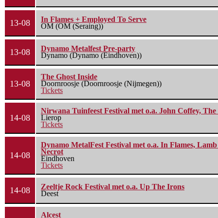
In Flames + Employed To Serve
13-08
OM (OM (Seraing))
Dynamo Metalfest Pre-party
13-08
Dynamo (Dynamo (Eindhoven))
The Ghost Inside
13-08
Doornroosje (Doornroosje (Nijmegen))
Tickets
Nirwana Tuinfeest Festival met o.a. John Coffey, Th
14-08
Lierop
Tickets
Dynamo MetalFest Festival met o.a. In Flames, Lamb O
Necrot
14-08
Eindhoven
Tickets
Zeeltje Rock Festival met o.a. Up The Irons
14-08
Deest
Alcest