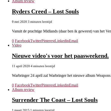
Album review
Ryders Creed – Lost Souls
9 mei 2020
3 minuten leestijd
Vanuit de prachtige Midlands (daar ben ik geweest) van het 
0
Facebook
Twitter
Pinterest
Linkedin
Email
Video
Nieuwe video's voor het paasweekend.
11 april 2020
4 minuten leestijd
Warbringer 24 april zal Warbringer het nieuwe album Weapon
0
Facebook
Twitter
Pinterest
Linkedin
Email
Album review
Surrender The Coast – Lost Souls
1 maart 2015
1 minuten leestijd