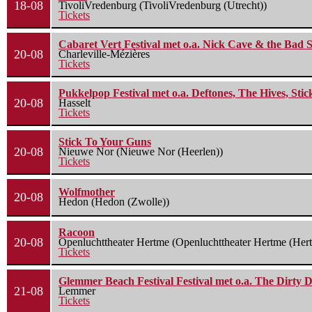
18-08
TivoliVredenburg (TivoliVredenburg (Utrecht))
Tickets
Cabaret Vert Festival met o.a. Nick Cave & the Bad S
20-08
Charleville-Mézières
Tickets
Pukkelpop Festival met o.a. Deftones, The Hives, Sti
20-08
Hasselt
Tickets
Stick To Your Guns
20-08
Nieuwe Nor (Nieuwe Nor (Heerlen))
Tickets
Wolfmother
20-08
Hedon (Hedon (Zwolle))
Racoon
20-08
Openluchttheater Hertme (Openluchttheater Hertme (Her
Tickets
Glemmer Beach Festival Festival met o.a. The Dirty D
21-08
Lemmer
Tickets