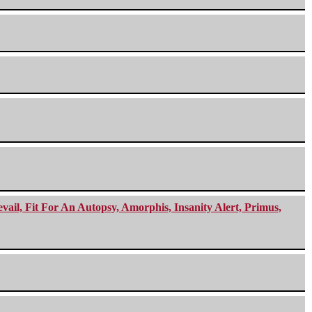
ail, Fit For An Autopsy, Amorphis, Insanity Alert, Primus,