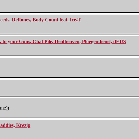
eeds, Deftones, Body Count feat. Ice-T
ck to your Guns, Chat Pile, Deafheaven, Ploegendienst, dEUS
tme))
addies, Krezip