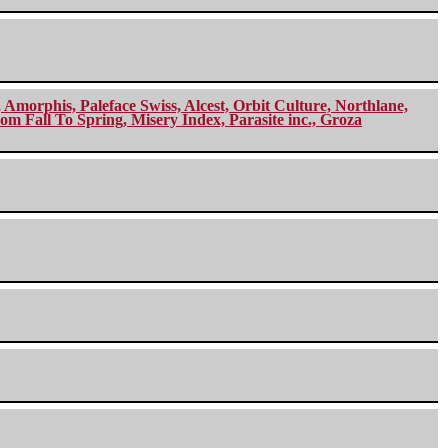
morphis, Paleface Swiss, Alcest, Orbit Culture, Northlane,
m Fall To Spring, Misery Index, Parasite inc., Groza