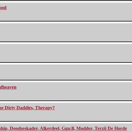
lood
eafheaven
The Dirty Daddies, Therapy?
, Doodseskader, Alkerdeel, Ggu:ll, Modder, Terzij De Horde