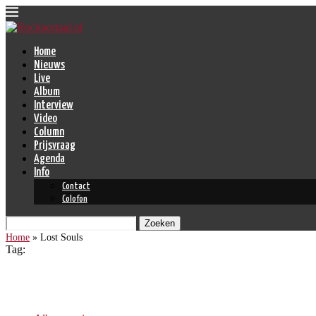
Home
Nieuws
Live
Album
Interview
Video
Column
Prijsvraag
Agenda
Info
Contact
Colofon
Zoeken
Home
»
Lost Souls
Tag:
Lost Souls