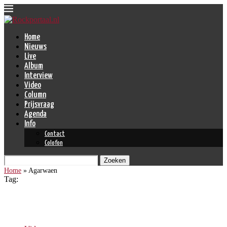
Home
Nieuws
Live
Album
Interview
Video
Column
Prijsvraag
Agenda
Info
Contact
Colofon
Zoeken
Home
»
Agarwaen
Tag:
Agarwaen