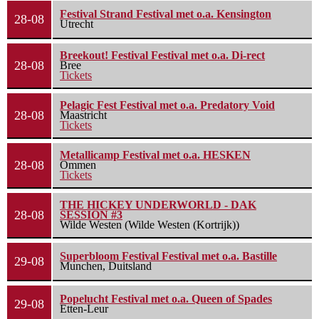
Festival Strand Festival met o.a. Kensington
28-08
Utrecht
Breekout! Festival Festival met o.a. Di-rect
28-08
Bree
Tickets
Pelagic Fest Festival met o.a. Predatory Void
28-08
Maastricht
Tickets
Metallicamp Festival met o.a. HESKEN
28-08
Ommen
Tickets
THE HICKEY UNDERWORLD - DAK
28-08
SESSION #3
Wilde Westen (Wilde Westen (Kortrijk))
Superbloom Festival Festival met o.a. Bastille
29-08
Munchen, Duitsland
Popelucht Festival met o.a. Queen of Spades
29-08
Etten-Leur