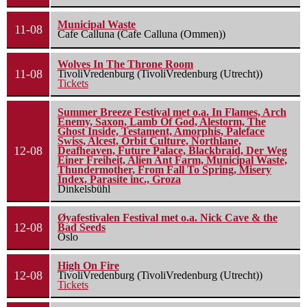
Municipal Waste
11-08
Cafe Calluna (Cafe Calluna (Ommen))
Wolves In The Throne Room
11-08
TivoliVredenburg (TivoliVredenburg (Utrecht))
Tickets
Summer Breeze Festival met o.a. In Flames, Arch
Enemy, Saxon, Lamb Of God, Alestorm, The
Ghost Inside, Testament, Amorphis, Paleface
Swiss, Alcest, Orbit Culture, Northlane,
12-08
Deafheaven, Future Palace, Blackbraid, Der Weg
Einer Freiheit, Alien Ant Farm, Municipal Waste,
Thundermother, From Fall To Spring, Misery
Index, Parasite inc., Groza
Dinkelsbühl
Øyafestivalen Festival met o.a. Nick Cave & the
12-08
Bad Seeds
Oslo
High On Fire
12-08
TivoliVredenburg (TivoliVredenburg (Utrecht))
Tickets