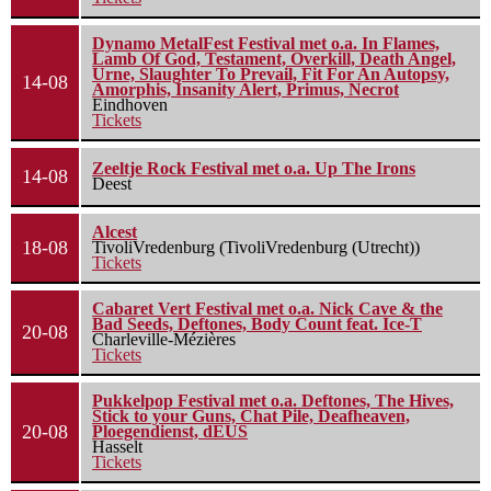
Dynamo MetalFest Festival met o.a. In Flames,
Lamb Of God, Testament, Overkill, Death Angel,
Urne, Slaughter To Prevail, Fit For An Autopsy,
14-08
Amorphis, Insanity Alert, Primus, Necrot
Eindhoven
Tickets
Zeeltje Rock Festival met o.a. Up The Irons
14-08
Deest
Alcest
18-08
TivoliVredenburg (TivoliVredenburg (Utrecht))
Tickets
Cabaret Vert Festival met o.a. Nick Cave & the
Bad Seeds, Deftones, Body Count feat. Ice-T
20-08
Charleville-Mézières
Tickets
Pukkelpop Festival met o.a. Deftones, The Hives,
Stick to your Guns, Chat Pile, Deafheaven,
20-08
Ploegendienst, dEUS
Hasselt
Tickets