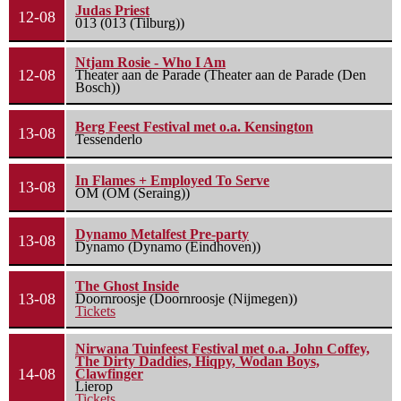
Judas Priest
12-08
013 (013 (Tilburg))
Ntjam Rosie - Who I Am
12-08
Theater aan de Parade (Theater aan de Parade (Den
Bosch))
Berg Feest Festival met o.a. Kensington
13-08
Tessenderlo
In Flames + Employed To Serve
13-08
OM (OM (Seraing))
Dynamo Metalfest Pre-party
13-08
Dynamo (Dynamo (Eindhoven))
The Ghost Inside
13-08
Doornroosje (Doornroosje (Nijmegen))
Tickets
Nirwana Tuinfeest Festival met o.a. John Coffey,
The Dirty Daddies, Hiqpy, Wodan Boys,
14-08
Clawfinger
Lierop
Tickets