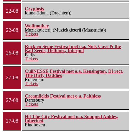
Cryptosis
22-08
Iduna (Iduna (Drachten))
Wolfmother
22-08
Muziekgieterij (Muziekgieterij (Maastricht))
Tickets
Rock en Seine Festival met o.a. Nick Cave & the
Bad Seeds, Deftones, Interpol
26-08
Parijs
Tickets
CuliNESSE Festival met o.a. Kensington, Di-rect,
The Dirty Daddies
27-08
Rotterdam
Tickets
Creamfields Festival met o.a. Faithless
27-08
Daresbury
Tickets
Hit The City Festival met o.a. Snapped Ankles,
27-08
Inherited
Eindhoven