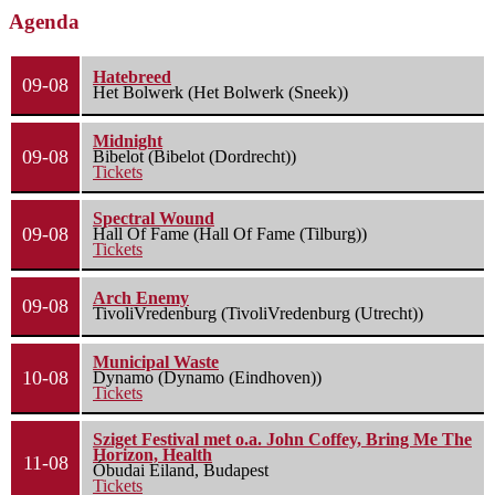
Agenda
Hatebreed
09-08
Het Bolwerk (Het Bolwerk (Sneek))
Midnight
09-08
Bibelot (Bibelot (Dordrecht))
Tickets
Spectral Wound
09-08
Hall Of Fame (Hall Of Fame (Tilburg))
Tickets
Arch Enemy
09-08
TivoliVredenburg (TivoliVredenburg (Utrecht))
Municipal Waste
10-08
Dynamo (Dynamo (Eindhoven))
Tickets
Sziget Festival met o.a. John Coffey, Bring Me The
Horizon, Health
11-08
Óbudai Eiland, Budapest
Tickets