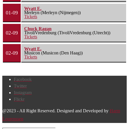
Wyatt E.
01-09
Merleyn (Merleyn (Nijmegen))
Tickets
Chuck Ragan
02-09
TivoliVredenburg (TivoliVredenburg (Utrecht))
Tickets
Wyatt E.
02-09
Musicon (Musicon (Den Haag))
Tickets
Facebook
Twitter
Instagram
Flickr
@2023 - All Right Reserved. Designed and Developed by
Harm
Lourenssen