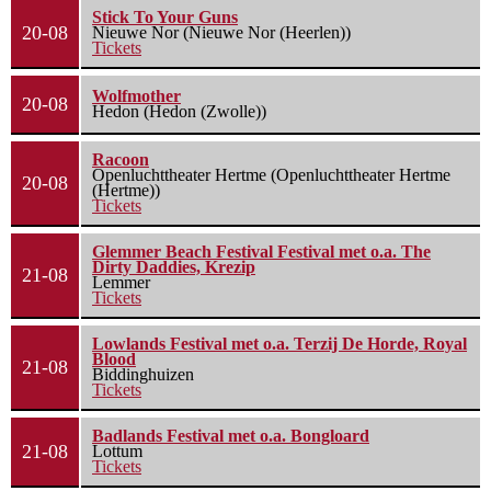
Stick To Your Guns
20-08
Nieuwe Nor (Nieuwe Nor (Heerlen))
Tickets
Wolfmother
20-08
Hedon (Hedon (Zwolle))
Racoon
Openluchttheater Hertme (Openluchttheater Hertme
20-08
(Hertme))
Tickets
Glemmer Beach Festival Festival met o.a. The
Dirty Daddies, Krezip
21-08
Lemmer
Tickets
Lowlands Festival met o.a. Terzij De Horde, Royal
Blood
21-08
Biddinghuizen
Tickets
Badlands Festival met o.a. Bongloard
21-08
Lottum
Tickets