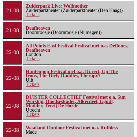
Zuiderpark Live: Wolfmother
21-08
Zuiderparktheater (Zuiderparktheater (Den Haag))
Tickets
Deafheaven
21-08
Doornroosje (Doornroosje (Nijmegen))
All Points East Festival Festival met o.a. Deftones,
Deafheaven
22-08
London
Tickets
Huntenpop Festival met o.a. Di-rect, Up The
Irons, The Dirty Daddies, Therapy?
22-08
Ulft
Tickets
DUISTER COLLECTIEF Festival met o.a. Sun
Worship, Doodseskader, Alkerdeel, Ggu:ll,
22-08
Modder, Terzij De Horde
Utrecht
Tickets
Waailand Outdoor Festival met o.a. Ruthless
22-08
Made