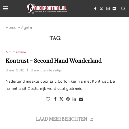
Home
»
Agata
TAG:
AGATA
Album review
Kontrust – Second Hand Wonderland
3 mei 2012
3 minuten leestijd
Nederland maakte door Eric Corton kennis met Kontrust. De
formatie uit Oostenrijk werd veel gedraaid …
LAAD MEER BERICHTEN