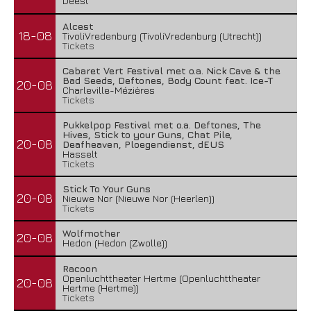
Deest
Alcest
18-08
TivoliVredenburg (TivoliVredenburg (Utrecht))
Tickets
Cabaret Vert Festival met o.a. Nick Cave & the
Bad Seeds, Deftones, Body Count feat. Ice-T
20-08
Charleville-Mézières
Tickets
Pukkelpop Festival met o.a. Deftones, The
Hives, Stick to your Guns, Chat Pile,
20-08
Deafheaven, Ploegendienst, dEUS
Hasselt
Tickets
Stick To Your Guns
20-08
Nieuwe Nor (Nieuwe Nor (Heerlen))
Tickets
Wolfmother
20-08
Hedon (Hedon (Zwolle))
Racoon
Openluchttheater Hertme (Openluchttheater
20-08
Hertme (Hertme))
Tickets