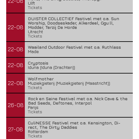
22-08
Ulft
Tickets
DUISTER COLLECTIEF Festival met o.a. Sun
Worship, Doodseskader, Alkerdeel, Ggu:ll,
22-08
Modder, Terzij De Horde
Utrecht
Tickets
Waailand Outdoor Festival met o.a. Ruthless
22-08
Made
Cryptosis
22-08
Iduna (Iduna (Drachten))
Wolfmother
22-08
Muziekgieterij (Muziekgieterij (Maastricht))
Tickets
Rock en Seine Festival met o.a. Nick Cave & the
Bad Seeds, Deftones, Interpol
26-08
Parijs
Tickets
CuliNESSE Festival met o.a. Kensington, Di-
rect, The Dirty Daddies
27-08
Rotterdam
Tickets