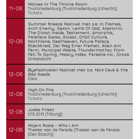
Wolves In The Throne Room
11-08
TivoliVredenburg (TivoliVredenburg (Utrecht))
Tickets
Summer Breeze Festival met o.a. In Flames,
Arch Enemy, Saxon, Lamb Of God, Alestorm,
The Ghost Inside, Testament, Amorphis,
Paleface Swiss, Alcest, Orbit Culture,
12-08
Northlane, Deafheaven, Future Palace,
Blackbraid, Der Weg Einer Freiheit, Alien Ant
Farm, Municipal Waste, Thundermother, From
Fall To Spring, Misery Index, Parasite inc., Groza
Dinkelsbühl
Øyafestivalen Festival met o.a. Nick Cave & the
12-08
Bad Seeds
Oslo
High On Fire
12-08
TivoliVredenburg (TivoliVredenburg (Utrecht))
Tickets
Judas Priest
12-08
013 (013 (Tilburg))
Ntjam Rosie - Who I Am
12-08
Theater aan de Parade (Theater aan de Parade
(Den Bosch))