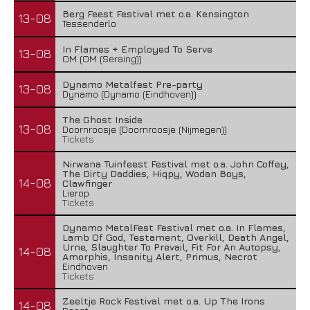
Berg Feest Festival met o.a. Kensington
13-08
Tessenderlo
In Flames + Employed To Serve
13-08
OM (OM (Seraing))
Dynamo Metalfest Pre-party
13-08
Dynamo (Dynamo (Eindhoven))
The Ghost Inside
13-08
Doornroosje (Doornroosje (Nijmegen))
Tickets
Nirwana Tuinfeest Festival met o.a. John Coffey,
The Dirty Daddies, Hiqpy, Wodan Boys,
14-08
Clawfinger
Lierop
Tickets
Dynamo MetalFest Festival met o.a. In Flames,
Lamb Of God, Testament, Overkill, Death Angel,
Urne, Slaughter To Prevail, Fit For An Autopsy,
14-08
Amorphis, Insanity Alert, Primus, Necrot
Eindhoven
Tickets
Zeeltje Rock Festival met o.a. Up The Irons
14-08