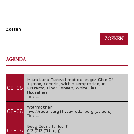
Zoeken
ZOEKEN
AGENDA
M'era Luna Festival met o.a. Auger, Clan Of
Xymox, Xandria, Within Temptation, In
08-08
Extremo, Floor Jansen, White Lies
Hildesheim
Tickets
Wolfmother
08-08
TivoliVredenburg (TivoliVredenburg (Utrecht))
Tickets
Body Count ft. Ice-T
08-08
013 (013 (Tilburg))