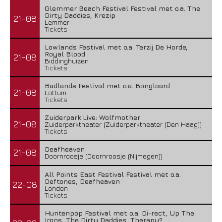
Glemmer Beach Festival Festival met o.a. The
Dirty Daddies, Krezip
21-08
Lemmer
Tickets
Lowlands Festival met o.a. Terzij De Horde,
Royal Blood
21-08
Biddinghuizen
Tickets
Badlands Festival met o.a. Bongloard
21-08
Lottum
Tickets
Zuiderpark Live: Wolfmother
21-08
Zuiderparktheater (Zuiderparktheater (Den Haag))
Tickets
Deafheaven
21-08
Doornroosje (Doornroosje (Nijmegen))
All Points East Festival Festival met o.a.
Deftones, Deafheaven
22-08
London
Tickets
Huntenpop Festival met o.a. Di-rect, Up The
Irons, The Dirty Daddies, Therapy?