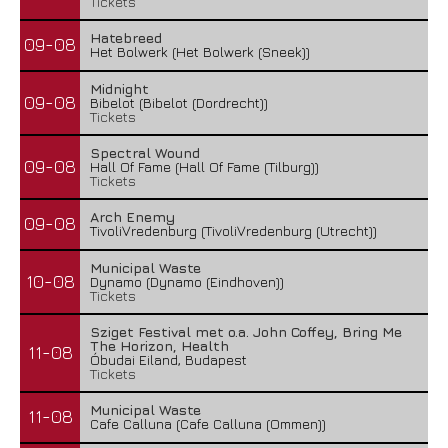
Tickets
Hatebreed
09-08
Het Bolwerk (Het Bolwerk (Sneek))
Midnight
09-08
Bibelot (Bibelot (Dordrecht))
Tickets
Spectral Wound
09-08
Hall Of Fame (Hall Of Fame (Tilburg))
Tickets
Arch Enemy
09-08
TivoliVredenburg (TivoliVredenburg (Utrecht))
Municipal Waste
10-08
Dynamo (Dynamo (Eindhoven))
Tickets
Sziget Festival met o.a. John Coffey, Bring Me
The Horizon, Health
11-08
Óbudai Eiland, Budapest
Tickets
Municipal Waste
11-08
Cafe Calluna (Cafe Calluna (Ommen))