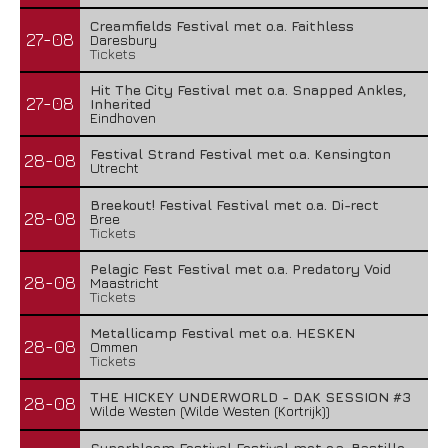
Creamfields Festival met o.a. Faithless
27-08
Daresbury
Tickets
Hit The City Festival met o.a. Snapped Ankles,
27-08
Inherited
Eindhoven
Festival Strand Festival met o.a. Kensington
28-08
Utrecht
Breekout! Festival Festival met o.a. Di-rect
28-08
Bree
Tickets
Pelagic Fest Festival met o.a. Predatory Void
28-08
Maastricht
Tickets
Metallicamp Festival met o.a. HESKEN
28-08
Ommen
Tickets
THE HICKEY UNDERWORLD - DAK SESSION #3
28-08
Wilde Westen (Wilde Westen (Kortrijk))
Superbloom Festival Festival met o.a. Bastille