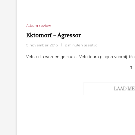
Album review
Ektomorf – Agressor
5 november 2015
2 minuten leestijd
Vele cd’s werden gemaakt. Vele tours gingen voorbij. M
LAAD ME