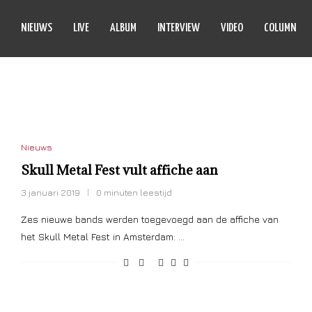
NIEUWS
LIVE
ALBUM
INTERVIEW
VIDEO
COLUMN
AGRESSOR
Nieuws
Skull Metal Fest vult affiche aan
3 januari 2019
0 minuten leestijd
Zes nieuwe bands werden toegevoegd aan de affiche van
het Skull Metal Fest in Amsterdam: …