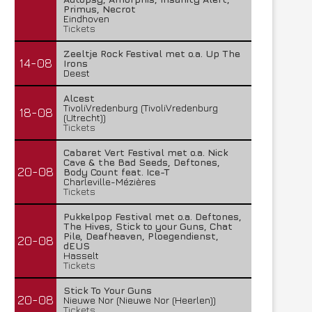
Primus, Necrot
Eindhoven
Tickets
Zeeltje Rock Festival met o.a. Up The
14-08
Irons
Deest
Alcest
TivoliVredenburg (TivoliVredenburg
18-08
(Utrecht))
Tickets
Cabaret Vert Festival met o.a. Nick
Cave & the Bad Seeds, Deftones,
20-08
Body Count feat. Ice-T
Charleville-Mézières
Tickets
Pukkelpop Festival met o.a. Deftones,
The Hives, Stick to your Guns, Chat
Pile, Deafheaven, Ploegendienst,
20-08
dEUS
Hasselt
Tickets
Stick To Your Guns
20-08
Nieuwe Nor (Nieuwe Nor (Heerlen))
Tickets