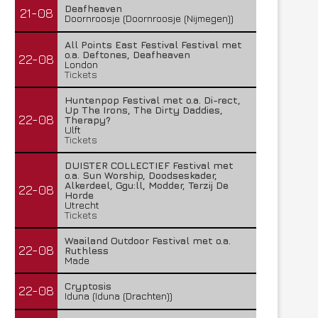
Deafheaven
21-08
Doornroosje (Doornroosje (Nijmegen))
All Points East Festival Festival met
o.a. Deftones, Deafheaven
22-08
London
Tickets
Huntenpop Festival met o.a. Di-rect,
Up The Irons, The Dirty Daddies,
22-08
Therapy?
Ulft
Tickets
DUISTER COLLECTIEF Festival met
o.a. Sun Worship, Doodseskader,
Alkerdeel, Ggu:ll, Modder, Terzij De
22-08
Horde
Utrecht
Tickets
Waailand Outdoor Festival met o.a.
22-08
Ruthless
Made
Cryptosis
22-08
Iduna (Iduna (Drachten))