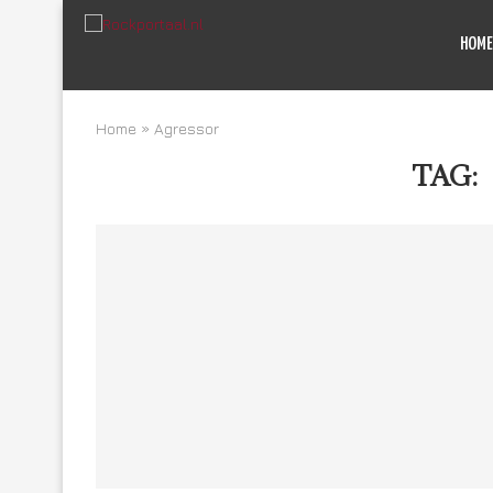
HOME
Home
»
Agressor
TAG: