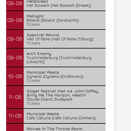
Hatebreed
09-08
Het Bolwerk (Het Bolwerk (Sneek))
Midnight
09-08
Bibelot (Bibelot (Dordrecht))
Tickets
Spectral Wound
09-08
Hall Of Fame (Hall Of Fame (Tilburg))
Tickets
Arch Enemy
09-08
TivoliVredenburg (TivoliVredenburg
(Utrecht))
Municipal Waste
10-08
Dynamo (Dynamo (Eindhoven))
Tickets
Sziget Festival met o.a. John Coffey,
Bring Me The Horizon, Health
11-08
Óbudai Eiland, Budapest
Tickets
Municipal Waste
11-08
Cafe Calluna (Cafe Calluna (Ommen))
Wolves In The Throne Room