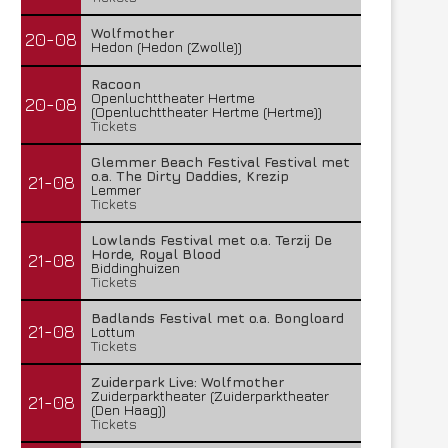
Wolfmother
20-08
Hedon (Hedon (Zwolle))
Racoon
Openluchttheater Hertme
20-08
(Openluchttheater Hertme (Hertme))
Tickets
Glemmer Beach Festival Festival met
o.a. The Dirty Daddies, Krezip
21-08
Lemmer
Tickets
Lowlands Festival met o.a. Terzij De
Horde, Royal Blood
21-08
Biddinghuizen
Tickets
Badlands Festival met o.a. Bongloard
21-08
Lottum
Tickets
Zuiderpark Live: Wolfmother
Zuiderparktheater (Zuiderparktheater
21-08
(Den Haag))
Tickets