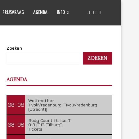
PRIJSVRAAG
AGENDA
INFO
Zoeken
ZOEKEN
AGENDA
Wolfmother
08-08
TivoliVredenburg (TivoliVredenburg
(Utrecht))
Body Count ft. Ice-T
08-08
013 (013 (Tilburg))
Tickets