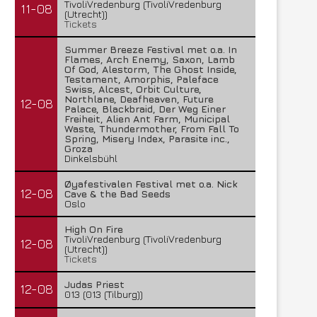
TivoliVredenburg (TivoliVredenburg
11-08
(Utrecht))
Tickets
Summer Breeze Festival met o.a. In
Flames, Arch Enemy, Saxon, Lamb
Of God, Alestorm, The Ghost Inside,
Testament, Amorphis, Paleface
Swiss, Alcest, Orbit Culture,
Northlane, Deafheaven, Future
12-08
Palace, Blackbraid, Der Weg Einer
Freiheit, Alien Ant Farm, Municipal
Waste, Thundermother, From Fall To
Spring, Misery Index, Parasite inc.,
Groza
Dinkelsbühl
Øyafestivalen Festival met o.a. Nick
12-08
Cave & the Bad Seeds
Oslo
High On Fire
TivoliVredenburg (TivoliVredenburg
12-08
(Utrecht))
Tickets
Judas Priest
12-08
013 (013 (Tilburg))