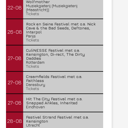
Wolfmother
Muziekgieterij (Muziekgieterij
22-08
(Maastricht))
Tickets
Rock en Seine Festival met o.a. Nick
Cave & the Bad Seeds, Deftones,
26-08
Interpol
Parijs
Tickets
CuliNESSE Festival met o.a.
Kensington, Di-rect, The Dirty
27-08
Daddies
Rotterdam
Tickets
Creamfields Festival met o.a.
Faithless
27-08
Daresbury
Tickets
Hit The City Festival met o.a.
27-08
Snapped Ankles, Inherited
Eindhoven
Festival Strand Festival met o.a.
28-08
Kensington
Utrecht