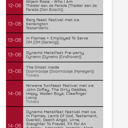
Ntjam Rosie - Who I Am
12-08
Theater aan de Parade (Theater aan de
Parade (Den Bosch))
Berg Feest Festival met o.a.
13-08
Kensington
Tessenderlo
In Flames + Employed To Serve
13-08
OM (OM (Seraing))
Dynamo Metalfest Pre-party
13-08
Dynamo (Dynamo (Eindhoven))
The Ghost Inside
13-08
Doornroosje (Doornroosje (Nijmegen))
Tickets
Nirwana Tuinfeest Festival met o.a.
John Coffey, The Dirty Daddies,
14-08
Hiqpy, Wodan Boys, Clawfinger
Lierop
Tickets
Dynamo MetalFest Festival met o.a.
In Flames, Lamb Of God, Testament,
Overkill, Death Angel, Urne,
Slaughter To Prevail, Fit For An
14-08
Autopsy, Amorphis, Insanity Alert,