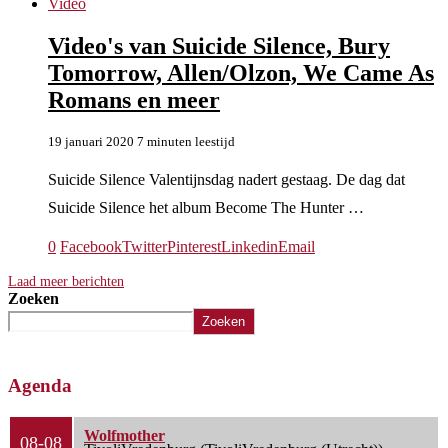
Video
Video's van Suicide Silence, Bury
Tomorrow, Allen/Olzon, We Came As
Romans en meer
19 januari 2020
7 minuten leestijd
Suicide Silence Valentijnsdag nadert gestaag. De dag dat
Suicide Silence het album Become The Hunter …
0
Facebook
Twitter
Pinterest
Linkedin
Email
Laad meer berichten
Zoeken
Zoeken
Agenda
Wolfmother
08-08