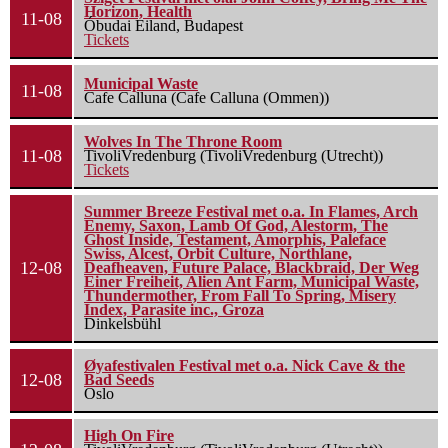
Horizon, Health
11-08
Óbudai Eiland, Budapest
Tickets
Municipal Waste
11-08
Cafe Calluna (Cafe Calluna (Ommen))
Wolves In The Throne Room
11-08
TivoliVredenburg (TivoliVredenburg (Utrecht))
Tickets
Summer Breeze Festival met o.a. In Flames, Arch
Enemy, Saxon, Lamb Of God, Alestorm, The
Ghost Inside, Testament, Amorphis, Paleface
Swiss, Alcest, Orbit Culture, Northlane,
12-08
Deafheaven, Future Palace, Blackbraid, Der Weg
Einer Freiheit, Alien Ant Farm, Municipal Waste,
Thundermother, From Fall To Spring, Misery
Index, Parasite inc., Groza
Dinkelsbühl
Øyafestivalen Festival met o.a. Nick Cave & the
12-08
Bad Seeds
Oslo
High On Fire