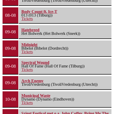
TivoliVredenburg (TivoliVredenburg (Utrecht))
Body Count ft. Ice-T
08-08
013 (013 (Tilburg))
Tickets
Hatebreed
09-08
Het Bolwerk (Het Bolwerk (Sneek))
Midnight
09-08
Bibelot (Bibelot (Dordrecht))
Tickets
Spectral Wound
09-08
Hall Of Fame (Hall Of Fame (Tilburg))
Tickets
Arch Enemy
09-08
TivoliVredenburg (TivoliVredenburg (Utrecht))
Municipal Waste
10-08
Dynamo (Dynamo (Eindhoven))
Tickets
Sziget Festival met o.a. John Coffey, Bring Me The