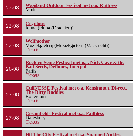
Waailand Outdoor Festival met o.a. Ruthless
22-08
Made
Cryptosis
22-08
Iduna (Iduna (Drachten))
Wolfmother
22-08
Muziekgieterij (Muziekgieterij (Maastricht))
Tickets
Rock en Seine Festival met o.a. Nick Cave & the
Bad Seeds, Deftones, Interpol
26-08
Parijs
Tickets
CuliNESSE Festival met o.a. Kensington, Di-rect,
The Dirty Daddies
27-08
Rotterdam
Tickets
Creamfields Festival met o.a. Faithless
27-08
Daresbury
Tickets
Hit The City Festival met o.a. Snapped Ankles,