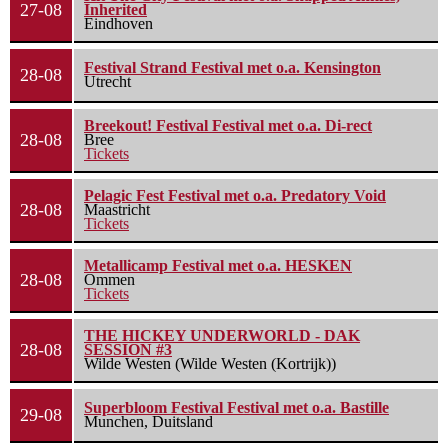
27-08
Inherited
Eindhoven
Festival Strand Festival met o.a. Kensington
28-08
Utrecht
Breekout! Festival Festival met o.a. Di-rect
28-08
Bree
Tickets
Pelagic Fest Festival met o.a. Predatory Void
28-08
Maastricht
Tickets
Metallicamp Festival met o.a. HESKEN
28-08
Ommen
Tickets
THE HICKEY UNDERWORLD - DAK
28-08
SESSION #3
Wilde Westen (Wilde Westen (Kortrijk))
Superbloom Festival Festival met o.a. Bastille
29-08
Munchen, Duitsland