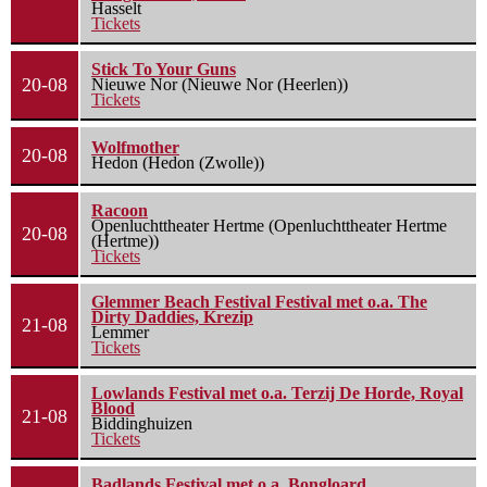
Hasselt
Tickets
Stick To Your Guns
20-08
Nieuwe Nor (Nieuwe Nor (Heerlen))
Tickets
Wolfmother
20-08
Hedon (Hedon (Zwolle))
Racoon
Openluchttheater Hertme (Openluchttheater Hertme
20-08
(Hertme))
Tickets
Glemmer Beach Festival Festival met o.a. The
Dirty Daddies, Krezip
21-08
Lemmer
Tickets
Lowlands Festival met o.a. Terzij De Horde, Royal
Blood
21-08
Biddinghuizen
Tickets
Badlands Festival met o.a. Bongloard