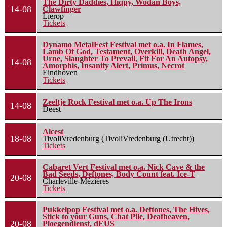
The Dirty Daddies, Hiqpy, Wodan Boys,
14-08
Clawfinger
Lierop
Tickets
Dynamo MetalFest Festival met o.a. In Flames,
Lamb Of God, Testament, Overkill, Death Angel,
Urne, Slaughter To Prevail, Fit For An Autopsy,
14-08
Amorphis, Insanity Alert, Primus, Necrot
Eindhoven
Tickets
Zeeltje Rock Festival met o.a. Up The Irons
14-08
Deest
Alcest
18-08
TivoliVredenburg (TivoliVredenburg (Utrecht))
Tickets
Cabaret Vert Festival met o.a. Nick Cave & the
Bad Seeds, Deftones, Body Count feat. Ice-T
20-08
Charleville-Mézières
Tickets
Pukkelpop Festival met o.a. Deftones, The Hives,
Stick to your Guns, Chat Pile, Deafheaven,
20-08
Ploegendienst, dEUS