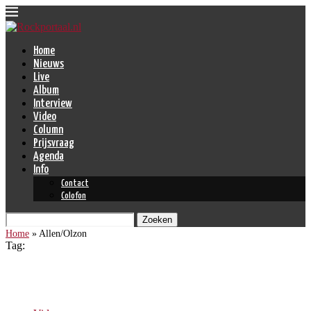
Home
Nieuws
Live
Album
Interview
Video
Column
Prijsvraag
Agenda
Info
Contact
Colofon
Zoeken
Home
»
Allen/Olzon
Tag:
Allen/Olzon