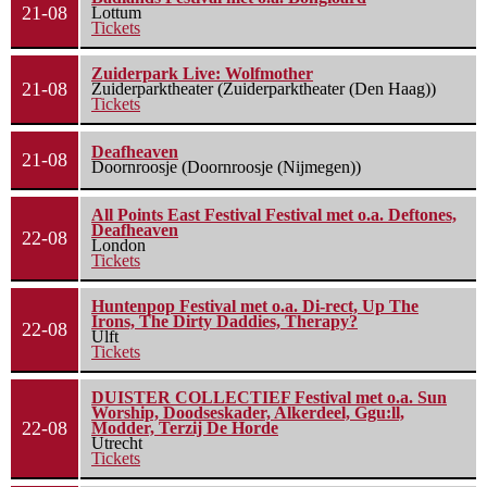
21-08
Lottum
Tickets
Zuiderpark Live: Wolfmother
21-08
Zuiderparktheater (Zuiderparktheater (Den Haag))
Tickets
Deafheaven
21-08
Doornroosje (Doornroosje (Nijmegen))
All Points East Festival Festival met o.a. Deftones,
Deafheaven
22-08
London
Tickets
Huntenpop Festival met o.a. Di-rect, Up The
Irons, The Dirty Daddies, Therapy?
22-08
Ulft
Tickets
DUISTER COLLECTIEF Festival met o.a. Sun
Worship, Doodseskader, Alkerdeel, Ggu:ll,
22-08
Modder, Terzij De Horde
Utrecht
Tickets