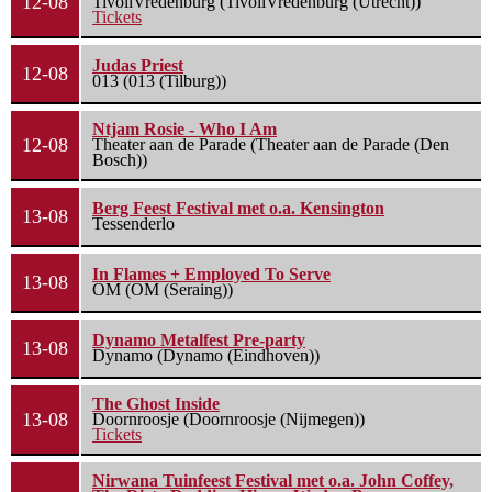
12-08
TivoliVredenburg (TivoliVredenburg (Utrecht))
Tickets
Judas Priest
12-08
013 (013 (Tilburg))
Ntjam Rosie - Who I Am
12-08
Theater aan de Parade (Theater aan de Parade (Den
Bosch))
Berg Feest Festival met o.a. Kensington
13-08
Tessenderlo
In Flames + Employed To Serve
13-08
OM (OM (Seraing))
Dynamo Metalfest Pre-party
13-08
Dynamo (Dynamo (Eindhoven))
The Ghost Inside
13-08
Doornroosje (Doornroosje (Nijmegen))
Tickets
Nirwana Tuinfeest Festival met o.a. John Coffey,