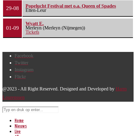
Popelucht Festival met o.a. Queen of Spades
29-08
Etten-Leur
Wyatt E.
01-09
Merleyn (Merleyn (Nijmegen))
Tickets
Facebook
Twitter
Instagram
Flickr
@2023 - All Right Reserved. Designed and Developed by
Harm
Lourenssen
Home
Nieuws
Live