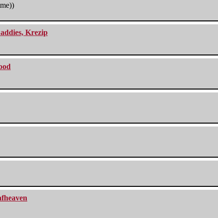
tme))
addies, Krezip
lood
eafheaven