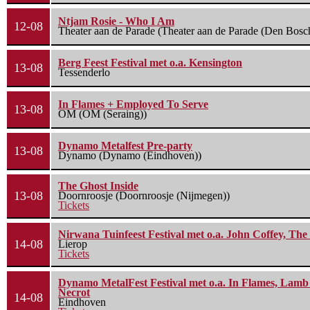
Ntjam Rosie - Who I Am
12-08
Theater aan de Parade (Theater aan de Parade (Den Bosc
Berg Feest Festival met o.a. Kensington
13-08
Tessenderlo
In Flames + Employed To Serve
13-08
OM (OM (Seraing))
Dynamo Metalfest Pre-party
13-08
Dynamo (Dynamo (Eindhoven))
The Ghost Inside
13-08
Doornroosje (Doornroosje (Nijmegen))
Tickets
Nirwana Tuinfeest Festival met o.a. John Coffey, Th
14-08
Lierop
Tickets
Dynamo MetalFest Festival met o.a. In Flames, Lamb O
Necrot
14-08
Eindhoven