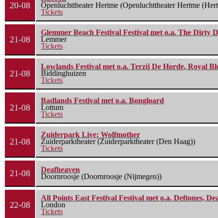
20-08
Openluchttheater Hertme (Openluchttheater Hertme (Her
Tickets
Glemmer Beach Festival Festival met o.a. The Dirty D
21-08
Lemmer
Tickets
Lowlands Festival met o.a. Terzij De Horde, Royal B
21-08
Biddinghuizen
Tickets
Badlands Festival met o.a. Bongloard
21-08
Lottum
Tickets
Zuiderpark Live: Wolfmother
21-08
Zuiderparktheater (Zuiderparktheater (Den Haag))
Tickets
Deafheaven
21-08
Doornroosje (Doornroosje (Nijmegen))
All Points East Festival Festival met o.a. Deftones, D
22-08
London
Tickets