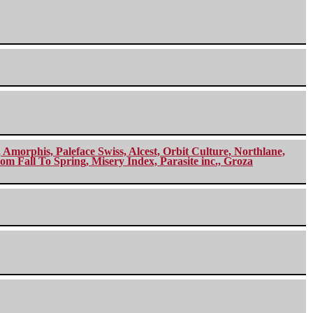
morphis, Paleface Swiss, Alcest, Orbit Culture, Northlane,
m Fall To Spring, Misery Index, Parasite inc., Groza