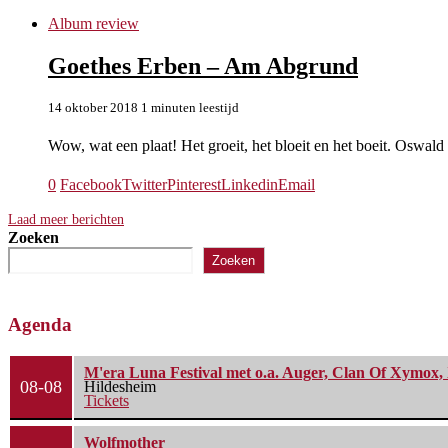
Album review
Goethes Erben – Am Abgrund
14 oktober 2018
1 minuten leestijd
Wow, wat een plaat! Het groeit, het bloeit en het boeit. Oswa
0
Facebook
Twitter
Pinterest
Linkedin
Email
Laad meer berichten
Zoeken
Zoeken
Agenda
M'era Luna Festival met o.a. Auger, Clan Of Xymox, 
08-08
Hildesheim
Tickets
Wolfmother