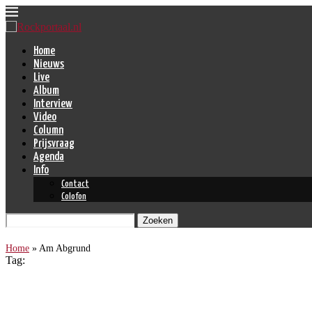
Home
Nieuws
Live
Album
Interview
Video
Column
Prijsvraag
Agenda
Info
Contact
Colofon
Zoeken
Home
»
Am Abgrund
Tag:
Am Abgrund