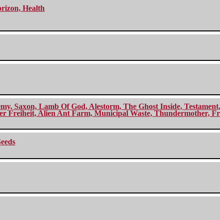
orizon, Health
my, Saxon, Lamb Of God, Alestorm, The Ghost Inside, Testament, A
r Freiheit, Alien Ant Farm, Municipal Waste, Thundermother, Fro
Seeds