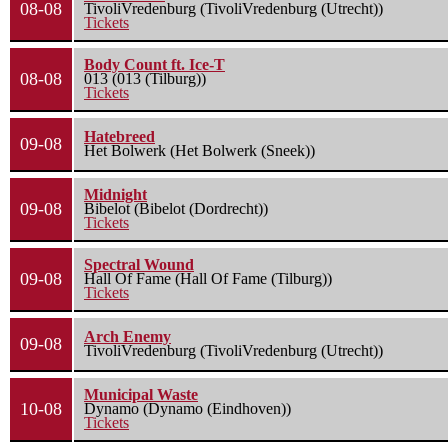
08-08
TivoliVredenburg (TivoliVredenburg (Utrecht))
Tickets
Body Count ft. Ice-T
08-08
013 (013 (Tilburg))
Tickets
Hatebreed
09-08
Het Bolwerk (Het Bolwerk (Sneek))
Midnight
09-08
Bibelot (Bibelot (Dordrecht))
Tickets
Spectral Wound
09-08
Hall Of Fame (Hall Of Fame (Tilburg))
Tickets
Arch Enemy
09-08
TivoliVredenburg (TivoliVredenburg (Utrecht))
Municipal Waste
10-08
Dynamo (Dynamo (Eindhoven))
Tickets