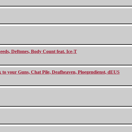
eeds, Deftones, Body Count feat. Ice-T
ck to your Guns, Chat Pile, Deafheaven, Ploegendienst, dEUS