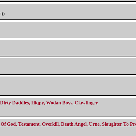
h))
e Dirty Daddies, Hiqpy, Wodan Boys, Clawfinger
f God, Testament, Overkill, Death Angel, Urne, Slaughter To Prev