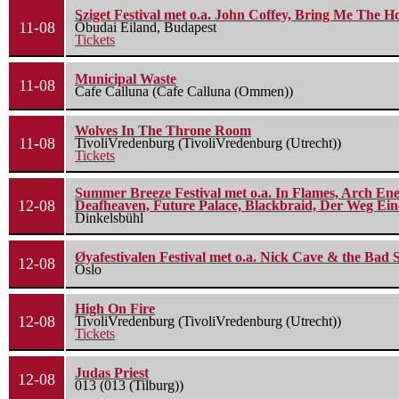
Sziget Festival met o.a. John Coffey, Bring Me The H
11-08
Óbudai Eiland, Budapest
Tickets
Municipal Waste
11-08
Cafe Calluna (Cafe Calluna (Ommen))
Wolves In The Throne Room
11-08
TivoliVredenburg (TivoliVredenburg (Utrecht))
Tickets
Summer Breeze Festival met o.a. In Flames, Arch Ene
12-08
Deafheaven, Future Palace, Blackbraid, Der Weg Eine
Dinkelsbühl
Øyafestivalen Festival met o.a. Nick Cave & the Bad 
12-08
Oslo
High On Fire
12-08
TivoliVredenburg (TivoliVredenburg (Utrecht))
Tickets
Judas Priest
12-08
013 (013 (Tilburg))