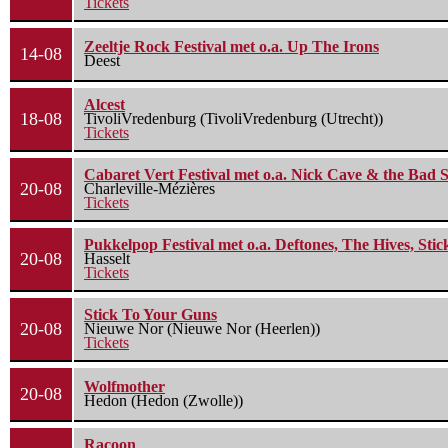
Tickets
Zeeltje Rock Festival met o.a. Up The Irons
14-08
Deest
Alcest
18-08
TivoliVredenburg (TivoliVredenburg (Utrecht))
Tickets
Cabaret Vert Festival met o.a. Nick Cave & the Bad S
20-08
Charleville-Mézières
Tickets
Pukkelpop Festival met o.a. Deftones, The Hives, Sti
20-08
Hasselt
Tickets
Stick To Your Guns
20-08
Nieuwe Nor (Nieuwe Nor (Heerlen))
Tickets
Wolfmother
20-08
Hedon (Hedon (Zwolle))
Racoon