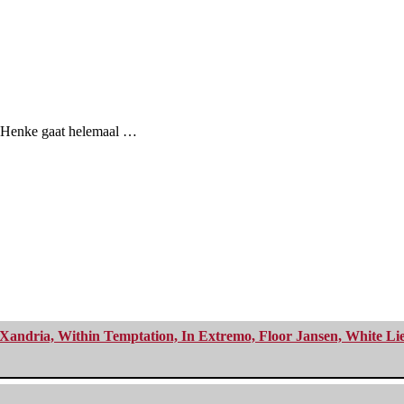
ld Henke gaat helemaal …
Xandria, Within Temptation, In Extremo, Floor Jansen, White Li