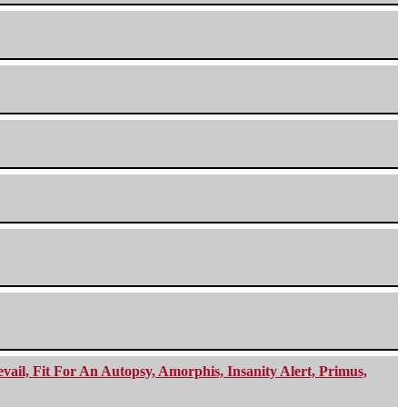
ail, Fit For An Autopsy, Amorphis, Insanity Alert, Primus,