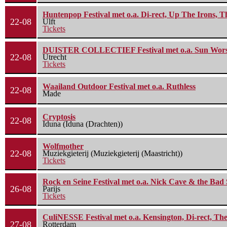
Huntenpop Festival met o.a. Di-rect, Up The Irons, 
22-08
Ulft
Tickets
DUISTER COLLECTIEF Festival met o.a. Sun Worship
22-08
Utrecht
Tickets
Waailand Outdoor Festival met o.a. Ruthless
22-08
Made
Cryptosis
22-08
Iduna (Iduna (Drachten))
Wolfmother
22-08
Muziekgieterij (Muziekgieterij (Maastricht))
Tickets
Rock en Seine Festival met o.a. Nick Cave & the Bad 
26-08
Parijs
Tickets
CuliNESSE Festival met o.a. Kensington, Di-rect, Th
27-08
Rotterdam