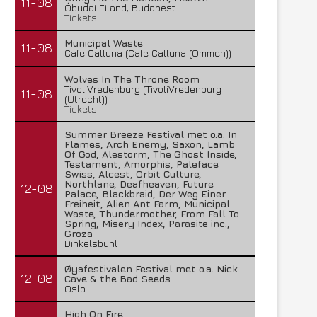
11-08
Óbudai Eiland, Budapest
Tickets
Municipal Waste
11-08
Cafe Calluna (Cafe Calluna (Ommen))
Wolves In The Throne Room
TivoliVredenburg (TivoliVredenburg
11-08
(Utrecht))
Tickets
Summer Breeze Festival met o.a. In
Flames, Arch Enemy, Saxon, Lamb
Of God, Alestorm, The Ghost Inside,
Testament, Amorphis, Paleface
Swiss, Alcest, Orbit Culture,
Northlane, Deafheaven, Future
12-08
Palace, Blackbraid, Der Weg Einer
Freiheit, Alien Ant Farm, Municipal
Waste, Thundermother, From Fall To
Spring, Misery Index, Parasite inc.,
Groza
Dinkelsbühl
Øyafestivalen Festival met o.a. Nick
12-08
Cave & the Bad Seeds
Oslo
High On Fire