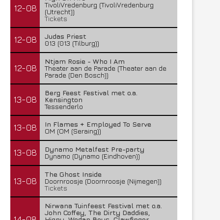
TivoliVredenburg (TivoliVredenburg
12-08
(Utrecht))
Tickets
Judas Priest
12-08
013 (013 (Tilburg))
Ntjam Rosie - Who I Am
12-08
Theater aan de Parade (Theater aan de
Parade (Den Bosch))
Berg Feest Festival met o.a.
13-08
Kensington
Tessenderlo
In Flames + Employed To Serve
13-08
OM (OM (Seraing))
Dynamo Metalfest Pre-party
13-08
Dynamo (Dynamo (Eindhoven))
The Ghost Inside
13-08
Doornroosje (Doornroosje (Nijmegen))
Tickets
Nirwana Tuinfeest Festival met o.a.
John Coffey, The Dirty Daddies,
14-08
Hiqpy, Wodan Boys, Clawfinger