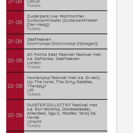
21-08
Lottum
Tickets
Zuiderpark Live: Wolfmother
Zuiderparktheater (Zuiderparktheater
21-08
(Den Haag))
Tickets
Deafheaven
21-08
Doornroosje (Doornroosje (Nijmegen))
All Points East Festival Festival met
o.a. Deftones, Deafheaven
22-08
London
Tickets
Huntenpop Festival met o.a. Di-rect,
Up The Irons, The Dirty Daddies,
22-08
Therapy?
Ulft
Tickets
DUISTER COLLECTIEF Festival met
o.a. Sun Worship, Doodseskader,
Alkerdeel, Ggu:ll, Modder, Terzij De
22-08
Horde
Utrecht
Tickets