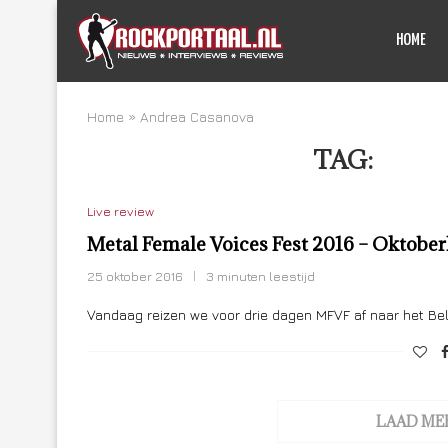
HOME
Home
»
Andrea Casanova
TAG:
AND
Live review
Metal Female Voices Fest 2016 – Oktober
25 oktober 2016
3 minuten leestijd
Vandaag reizen we voor drie dagen MFVF af naar het Bel
LAAD ME