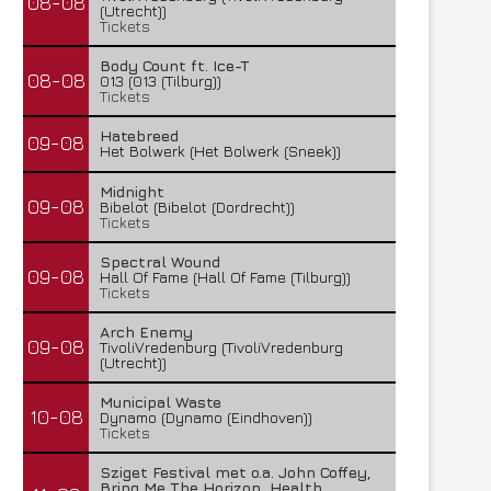
08-08
(Utrecht))
Tickets
Body Count ft. Ice-T
08-08
013 (013 (Tilburg))
Tickets
Hatebreed
09-08
Het Bolwerk (Het Bolwerk (Sneek))
Midnight
09-08
Bibelot (Bibelot (Dordrecht))
Tickets
Spectral Wound
09-08
Hall Of Fame (Hall Of Fame (Tilburg))
Tickets
Arch Enemy
09-08
TivoliVredenburg (TivoliVredenburg
(Utrecht))
Municipal Waste
10-08
Dynamo (Dynamo (Eindhoven))
Tickets
Sziget Festival met o.a. John Coffey,
Bring Me The Horizon, Health