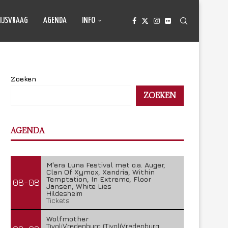
IJSVRAAG
AGENDA
INFO
Zoeken
ZOEKEN
AGENDA
M'era Luna Festival met o.a. Auger,
Clan Of Xymox, Xandria, Within
Temptation, In Extremo, Floor
08-08
Jansen, White Lies
Hildesheim
Tickets
Wolfmother
TivoliVredenburg (TivoliVredenburg