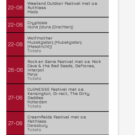
Waailand Outdoor Festival met o.a.
22-08
Ruthless
Made
Cryptosis
22-08
Iduna (Iduna (Drachten))
Wolfmother
Muziekgieterij (Muziekgieterij
22-08
(Maastricht))
Tickets
Rock en Seine Festival met o.a. Nick
Cave & the Bad Seeds, Deftones,
26-08
Interpol
Parijs
Tickets
CuliNESSE Festival met o.a.
Kensington, Di-rect, The Dirty
27-08
Daddies
Rotterdam
Tickets
Creamfields Festival met o.a.
Faithless
27-08
Daresbury
Tickets