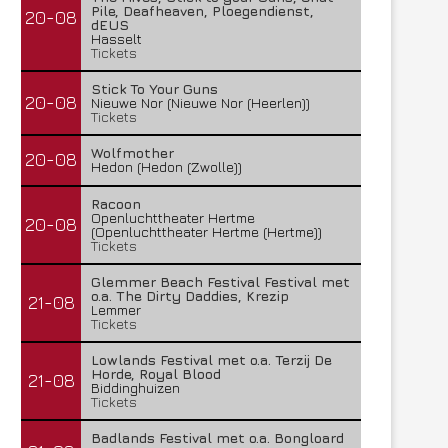
Pile, Deafheaven, Ploegendienst,
20-08
dEUS
Hasselt
Tickets
Stick To Your Guns
20-08
Nieuwe Nor (Nieuwe Nor (Heerlen))
Tickets
Wolfmother
20-08
Hedon (Hedon (Zwolle))
Racoon
Openluchttheater Hertme
20-08
(Openluchttheater Hertme (Hertme))
Tickets
Glemmer Beach Festival Festival met
o.a. The Dirty Daddies, Krezip
21-08
Lemmer
Tickets
Lowlands Festival met o.a. Terzij De
Horde, Royal Blood
21-08
Biddinghuizen
Tickets
Badlands Festival met o.a. Bongloard