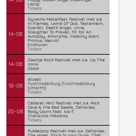
Lierop
Tickets
Dynamo MetalFest Festival met o.a.
In Flames, Lamb Of God, Testament,
Overkill, Death Angel, Urne,
Slaughter To Prevail, Fit For An
14-08
Autopsy, Amorphis, Insanity Alert,
Primus, Necrot
Eindhoven
Tickets
Zeeltje Rock Festival met o.a. Up The
14-08
Irons
Deest
Alcest
TivoliVredenburg (TivoliVredenburg
18-08
(Utrecht))
Tickets
Cabaret Vert Festival met o.a. Nick
Cave & the Bad Seeds, Deftones,
20-08
Body Count feat. Ice-T
Charleville-Mézières
Tickets
Pukkelpop Festival met o.a. Deftones,
The Hives, Stick to your Guns, Chat