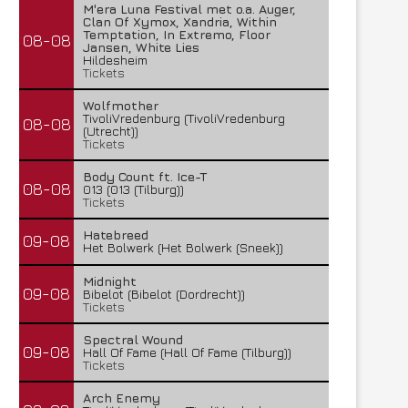
M'era Luna Festival met o.a. Auger,
Clan Of Xymox, Xandria, Within
Temptation, In Extremo, Floor
08-08
Jansen, White Lies
Hildesheim
Tickets
Wolfmother
TivoliVredenburg (TivoliVredenburg
08-08
(Utrecht))
Tickets
Body Count ft. Ice-T
08-08
013 (013 (Tilburg))
Tickets
Hatebreed
09-08
Het Bolwerk (Het Bolwerk (Sneek))
Midnight
09-08
Bibelot (Bibelot (Dordrecht))
Tickets
Spectral Wound
09-08
Hall Of Fame (Hall Of Fame (Tilburg))
Tickets
Arch Enemy