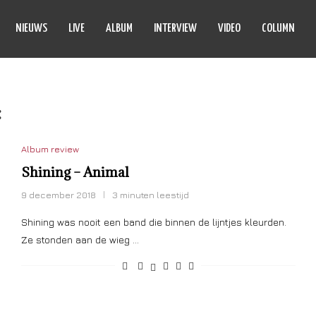
NIEUWS
LIVE
ALBUM
INTERVIEW
VIDEO
COLUMN
:
ANIMAL
Album review
Shining – Animal
9 december 2018
3 minuten leestijd
Shining was nooit een band die binnen de lijntjes kleurden.
Ze stonden aan de wieg …