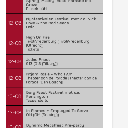
Spring, Misery Index, Parasite inc.,
Groza
Dinkelsbühl
Øyafestivalen Festival met o.a. Nick
12-08
Cave & the Bad Seeds
Oslo
High On Fire
TivoliVredenburg (TivoliVredenburg
12-08
(Utrecht))
Tickets
Judas Priest
12-08
013 (013 (Tilburg))
Ntjam Rosie - Who I Am
12-08
Theater aan de Parade (Theater aan de
Parade (Den Bosch))
Berg Feest Festival met o.a.
13-08
Kensington
Tessenderlo
In Flames + Employed To Serve
13-08
OM (OM (Seraing))
Dynamo Metalfest Pre-party
13-08