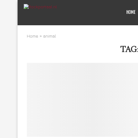
HOME
Home
»
animal
TAG