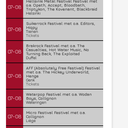
Hellsinki Metal Festival Festival met
o.a. Opeth, Accept, Bloodbath,
07-08
Triptykon, The Kovenant, Blackbraid
Helsinki
Suikerrock Festival met o.a. Editors,
Hiqpy
07-08
Tienen
Tickets
Brakrock Festival met o.a. The
Casualties, Hot Water Music, No
07-08
Turning Back, The Exploited
Duffel
AFF (Absolutely Free Festival) Festival
met o.a. The Hickey Underworld,
07-08
Henge
Genk
Tickets
Waterpop Festival met o.a. Wodan
07-08
Boys, Collignon
Wateringen
Micro Festival Festival met o.a.
07-08
Collignon
Liège