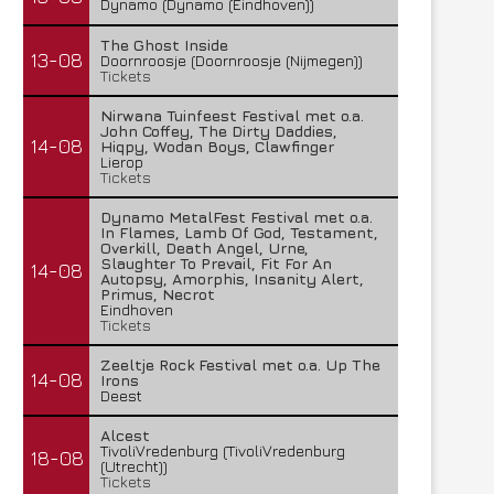
Dynamo (Dynamo (Eindhoven))
The Ghost Inside
13-08
Doornroosje (Doornroosje (Nijmegen))
Tickets
Nirwana Tuinfeest Festival met o.a.
John Coffey, The Dirty Daddies,
14-08
Hiqpy, Wodan Boys, Clawfinger
Lierop
Tickets
Dynamo MetalFest Festival met o.a.
In Flames, Lamb Of God, Testament,
Overkill, Death Angel, Urne,
Slaughter To Prevail, Fit For An
14-08
Autopsy, Amorphis, Insanity Alert,
Primus, Necrot
Eindhoven
Tickets
Zeeltje Rock Festival met o.a. Up The
14-08
Irons
Deest
Alcest
TivoliVredenburg (TivoliVredenburg
18-08
(Utrecht))
Tickets