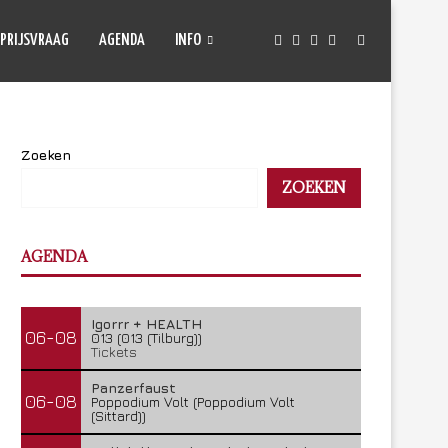
PRIJSVRAAG
AGENDA
INFO
Zoeken
ZOEKEN
AGENDA
Igorrr + HEALTH
06-08
013 (013 (Tilburg))
Tickets
Panzerfaust
06-08
Poppodium Volt (Poppodium Volt
(Sittard))