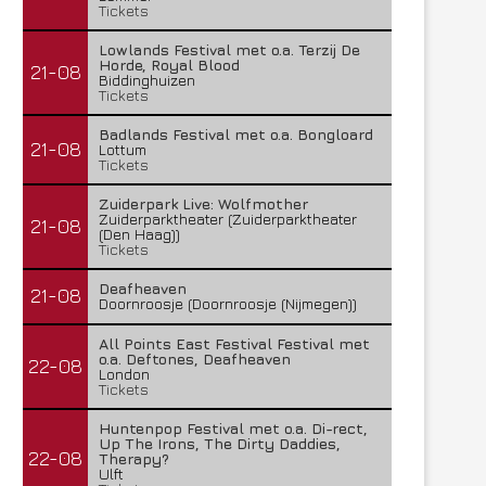
Tickets
Lowlands Festival met o.a. Terzij De
Horde, Royal Blood
21-08
Biddinghuizen
Tickets
Badlands Festival met o.a. Bongloard
21-08
Lottum
Tickets
Zuiderpark Live: Wolfmother
Zuiderparktheater (Zuiderparktheater
21-08
(Den Haag))
Tickets
Deafheaven
21-08
Doornroosje (Doornroosje (Nijmegen))
All Points East Festival Festival met
o.a. Deftones, Deafheaven
22-08
London
Tickets
Huntenpop Festival met o.a. Di-rect,
Up The Irons, The Dirty Daddies,
22-08
Therapy?
Ulft