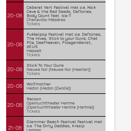
Cabaret Vert Festival met o.a. Nick
Cave & the Bad Seeds, Deftones,
20-08
Body Count feat. Ice-T
Charleville-Mézières
Tickets
Pukkelpop Festival met o.a. Deftones,
The Hives, Stick to your Guns, Chat
Pile, Deafheaven, Ploegendienst,
20-08
dEUS
Hasselt
Tickets
Stick To Your Guns
20-08
Nieuwe Nor (Nieuwe Nor (Heerlen))
Tickets
Wolfmother
20-08
Hedon (Hedon (Zwolle))
Racoon
Openluchttheater Hertme
20-08
(Openluchttheater Hertme (Hertme))
Tickets
Glemmer Beach Festival Festival met
o.a. The Dirty Daddies, Krezip
21-08
Lemmer