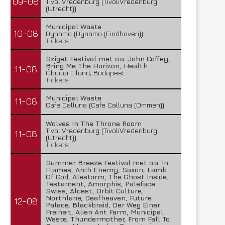
09-08
TivoliVredenburg (TivoliVredenburg
(Utrecht))
Municipal Waste
10-08
Dynamo (Dynamo (Eindhoven))
Tickets
Sziget Festival met o.a. John Coffey,
Bring Me The Horizon, Health
11-08
Óbudai Eiland, Budapest
Tickets
Municipal Waste
11-08
Cafe Calluna (Cafe Calluna (Ommen))
Wolves In The Throne Room
TivoliVredenburg (TivoliVredenburg
11-08
(Utrecht))
Tickets
Summer Breeze Festival met o.a. In
Flames, Arch Enemy, Saxon, Lamb
Of God, Alestorm, The Ghost Inside,
Testament, Amorphis, Paleface
Swiss, Alcest, Orbit Culture,
Northlane, Deafheaven, Future
12-08
Palace, Blackbraid, Der Weg Einer
Freiheit, Alien Ant Farm, Municipal
Waste, Thundermother, From Fall To