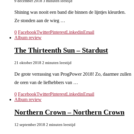
9 december 2018
3 minuten leestijd
Shining was nooit een band die binnen de lijntjes kleurden.
Ze stonden aan de wieg …
0
Facebook
Twitter
Pinterest
Linkedin
Email
Album review
The Thirteenth Sun – Stardust
21 oktober 2018
2 minuten leestijd
De grote verrassing van ProgPower 2018! Zo, daarmee zullen
de oren van de liefhebbers van …
0
Facebook
Twitter
Pinterest
Linkedin
Email
Album review
Northern Crown – Northern Crown
12 september 2018
2 minuten leestijd