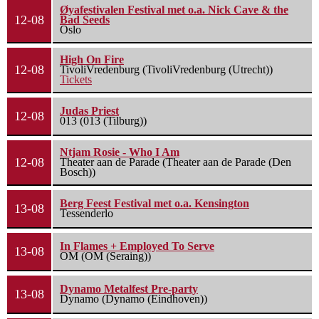
Øyafestivalen Festival met o.a. Nick Cave & the
12-08
Bad Seeds
Oslo
High On Fire
12-08
TivoliVredenburg (TivoliVredenburg (Utrecht))
Tickets
Judas Priest
12-08
013 (013 (Tilburg))
Ntjam Rosie - Who I Am
12-08
Theater aan de Parade (Theater aan de Parade (Den
Bosch))
Berg Feest Festival met o.a. Kensington
13-08
Tessenderlo
In Flames + Employed To Serve
13-08
OM (OM (Seraing))
Dynamo Metalfest Pre-party
13-08
Dynamo (Dynamo (Eindhoven))