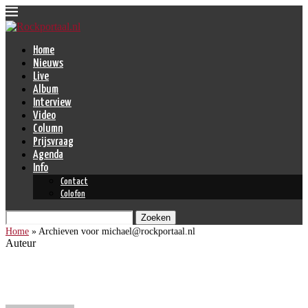
Home
Nieuws
Live
Album
Interview
Video
Column
Prijsvraag
Agenda
Info
Contact
Colofon
Zoeken
Home
»
Archieven voor michael@rockportaal.nl
Auteur
michael@rockportaal.nl