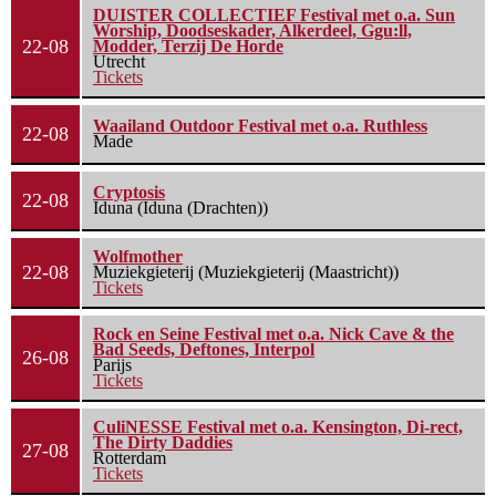
DUISTER COLLECTIEF Festival met o.a. Sun
Worship, Doodseskader, Alkerdeel, Ggu:ll,
22-08
Modder, Terzij De Horde
Utrecht
Tickets
Waailand Outdoor Festival met o.a. Ruthless
22-08
Made
Cryptosis
22-08
Iduna (Iduna (Drachten))
Wolfmother
22-08
Muziekgieterij (Muziekgieterij (Maastricht))
Tickets
Rock en Seine Festival met o.a. Nick Cave & the
Bad Seeds, Deftones, Interpol
26-08
Parijs
Tickets
CuliNESSE Festival met o.a. Kensington, Di-rect,
The Dirty Daddies
27-08
Rotterdam
Tickets