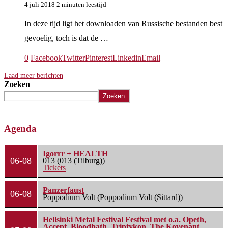
4 juli 2018
2 minuten leestijd
In deze tijd ligt het downloaden van Russische bestanden best
gevoelig, toch is dat de …
0
Facebook
Twitter
Pinterest
Linkedin
Email
Laad meer berichten
Zoeken
Zoeken
Agenda
Igorrr + HEALTH
06-08
013 (013 (Tilburg))
Tickets
Panzerfaust
06-08
Poppodium Volt (Poppodium Volt (Sittard))
Hellsinki Metal Festival Festival met o.a. Opeth,
Accept, Bloodbath, Triptykon, The Kovenant,