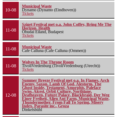
Municipal Waste
10-08
Dynamo (Dynamo (Eindhoven))
Tickets
Sziget Festival met o.a. John Coffey, Bring Me The
Horizon, Health
11-08
Óbudai Eiland, Budapest
Tickets
Municipal Waste
11-08
Cafe Calluna (Cafe Calluna (Ommen))
Wolves In The Throne Room
11-08
TivoliVredenburg (TivoliVredenburg (Utrecht))
Tickets
Summer Breeze Festival met o.a. In Flames, Arch
Enemy, Saxon, Lamb Of God, Alestorm, The
Ghost Inside, Testament, Amorphis, Paleface
Swiss, Alcest, Orbit Culture, Northlane,
12-08
Deafheaven, Future Palace, Blackbraid, Der Weg
Einer Freiheit, Alien Ant Farm, Municipal Waste,
Thundermother, From Fall To Spring, Misery
Index, Parasite inc., Groza
Dinkelsbühl