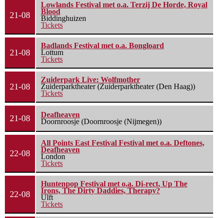
Lowlands Festival met o.a. Terzij De Horde, Royal
Blood
21-08
Biddinghuizen
Tickets
Badlands Festival met o.a. Bongloard
21-08
Lottum
Tickets
Zuiderpark Live: Wolfmother
21-08
Zuiderparktheater (Zuiderparktheater (Den Haag))
Tickets
Deafheaven
21-08
Doornroosje (Doornroosje (Nijmegen))
All Points East Festival Festival met o.a. Deftones,
Deafheaven
22-08
London
Tickets
Huntenpop Festival met o.a. Di-rect, Up The
Irons, The Dirty Daddies, Therapy?
22-08
Ulft
Tickets