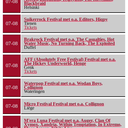
07-08
Blackbraid
Helsinki
Suikerrock Festival met o.a. Editors, Hiqpy
07-08
Tienen
Tickets
Brakrock Festival met o.a. The Casualties, Hot
07-08
Water Music, No Turning Back, The Exploited
Duffel
AFF (Absolutely Free Festival) Festival met o.a.
The Hickey Underworld, Henge
07-08
Genk
Tickets
Waterpop Festival met o.a. Wodan Boys,
07-08
Collignon
Wateringen
Micro Festival Festival met o.a. Collignon
07-08
Liège
M'era Luna Festival met o.a. Auger, Clan Of
Xymox, Xandria, Within Temptation, In Extremo,