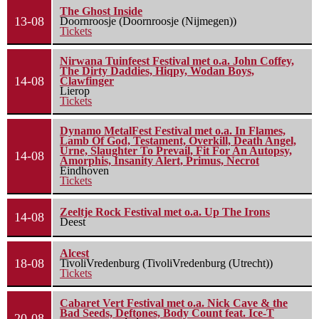
The Ghost Inside
13-08
Doornroosje (Doornroosje (Nijmegen))
Tickets
Nirwana Tuinfeest Festival met o.a. John Coffey,
The Dirty Daddies, Hiqpy, Wodan Boys,
14-08
Clawfinger
Lierop
Tickets
Dynamo MetalFest Festival met o.a. In Flames,
Lamb Of God, Testament, Overkill, Death Angel,
Urne, Slaughter To Prevail, Fit For An Autopsy,
14-08
Amorphis, Insanity Alert, Primus, Necrot
Eindhoven
Tickets
Zeeltje Rock Festival met o.a. Up The Irons
14-08
Deest
Alcest
18-08
TivoliVredenburg (TivoliVredenburg (Utrecht))
Tickets
Cabaret Vert Festival met o.a. Nick Cave & the
Bad Seeds, Deftones, Body Count feat. Ice-T
20-08