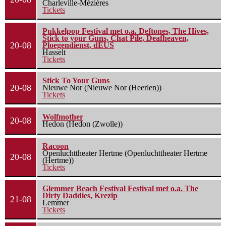
Charleville-Mézières
Tickets
Pukkelpop Festival met o.a. Deftones, The Hives,
Stick to your Guns, Chat Pile, Deafheaven,
20-08
Ploegendienst, dEUS
Hasselt
Tickets
Stick To Your Guns
20-08
Nieuwe Nor (Nieuwe Nor (Heerlen))
Tickets
Wolfmother
20-08
Hedon (Hedon (Zwolle))
Racoon
Openluchttheater Hertme (Openluchttheater Hertme
20-08
(Hertme))
Tickets
Glemmer Beach Festival Festival met o.a. The
Dirty Daddies, Krezip
21-08
Lemmer
Tickets