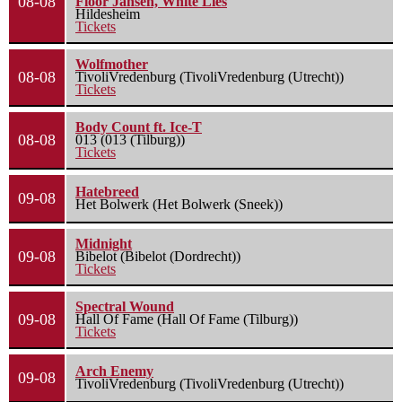
08-08
Floor Jansen, White Lies
Hildesheim
Tickets
Wolfmother
08-08
TivoliVredenburg (TivoliVredenburg (Utrecht))
Tickets
Body Count ft. Ice-T
08-08
013 (013 (Tilburg))
Tickets
Hatebreed
09-08
Het Bolwerk (Het Bolwerk (Sneek))
Midnight
09-08
Bibelot (Bibelot (Dordrecht))
Tickets
Spectral Wound
09-08
Hall Of Fame (Hall Of Fame (Tilburg))
Tickets
Arch Enemy
09-08
TivoliVredenburg (TivoliVredenburg (Utrecht))