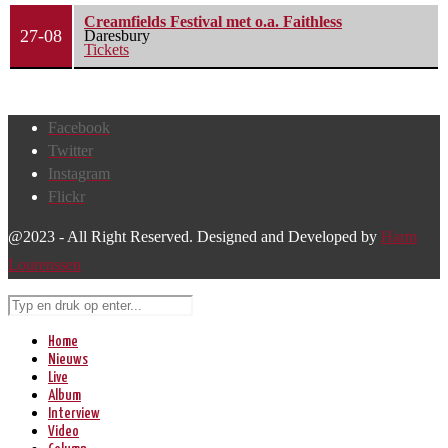
Creamfields Festival met o.a. Faithless
27-08
Daresbury
Tickets
Facebook
Twitter
Instagram
Flickr
@2023 - All Right Reserved. Designed and Developed by
Harm
Lourenssen
Home
Nieuws
Live
Album
Interview
Video