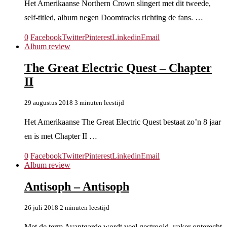
Het Amerikaanse Northern Crown slingert met dit tweede,
self-titled, album negen Doomtracks richting de fans. …
0
Facebook
Twitter
Pinterest
Linkedin
Email
Album review
The Great Electric Quest – Chapter
II
29 augustus 2018
3 minuten leestijd
Het Amerikaanse The Great Electric Quest bestaat zo’n 8 jaar
en is met Chapter II …
0
Facebook
Twitter
Pinterest
Linkedin
Email
Album review
Antisoph – Antisoph
26 juli 2018
2 minuten leestijd
Met de term Avantgarde wordt veel gestrooid, vaker onterecht