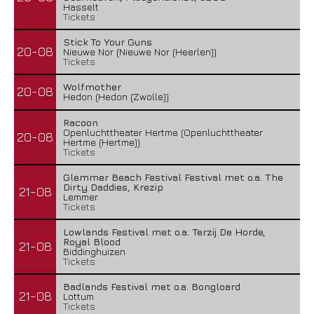
Hasselt
Tickets
Stick To Your Guns
20-08
Nieuwe Nor (Nieuwe Nor (Heerlen))
Tickets
Wolfmother
20-08
Hedon (Hedon (Zwolle))
Racoon
Openluchttheater Hertme (Openluchttheater
20-08
Hertme (Hertme))
Tickets
Glemmer Beach Festival Festival met o.a. The
Dirty Daddies, Krezip
21-08
Lemmer
Tickets
Lowlands Festival met o.a. Terzij De Horde,
Royal Blood
21-08
Biddinghuizen
Tickets
Badlands Festival met o.a. Bongloard
21-08
Lottum
Tickets