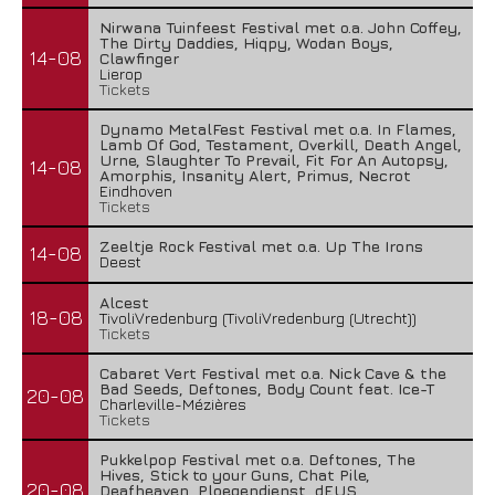
Nirwana Tuinfeest Festival met o.a. John Coffey,
The Dirty Daddies, Hiqpy, Wodan Boys,
14-08
Clawfinger
Lierop
Tickets
Dynamo MetalFest Festival met o.a. In Flames,
Lamb Of God, Testament, Overkill, Death Angel,
Urne, Slaughter To Prevail, Fit For An Autopsy,
14-08
Amorphis, Insanity Alert, Primus, Necrot
Eindhoven
Tickets
Zeeltje Rock Festival met o.a. Up The Irons
14-08
Deest
Alcest
18-08
TivoliVredenburg (TivoliVredenburg (Utrecht))
Tickets
Cabaret Vert Festival met o.a. Nick Cave & the
Bad Seeds, Deftones, Body Count feat. Ice-T
20-08
Charleville-Mézières
Tickets
Pukkelpop Festival met o.a. Deftones, The
Hives, Stick to your Guns, Chat Pile,
20-08
Deafheaven, Ploegendienst, dEUS