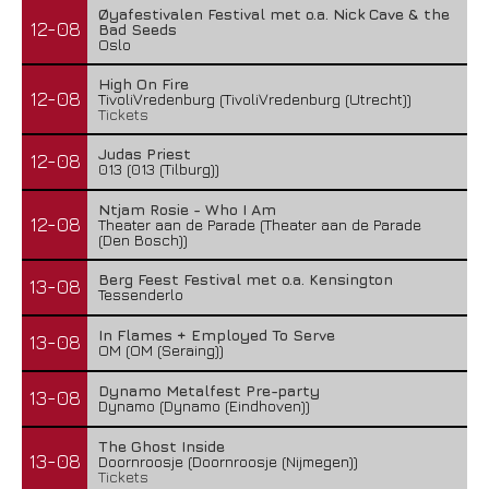
Øyafestivalen Festival met o.a. Nick Cave & the
12-08
Bad Seeds
Oslo
High On Fire
12-08
TivoliVredenburg (TivoliVredenburg (Utrecht))
Tickets
Judas Priest
12-08
013 (013 (Tilburg))
Ntjam Rosie - Who I Am
12-08
Theater aan de Parade (Theater aan de Parade
(Den Bosch))
Berg Feest Festival met o.a. Kensington
13-08
Tessenderlo
In Flames + Employed To Serve
13-08
OM (OM (Seraing))
Dynamo Metalfest Pre-party
13-08
Dynamo (Dynamo (Eindhoven))
The Ghost Inside
13-08
Doornroosje (Doornroosje (Nijmegen))
Tickets