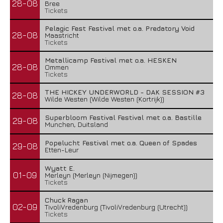
28-08
Bree
Tickets
Pelagic Fest Festival met o.a. Predatory Void
28-08
Maastricht
Tickets
Metallicamp Festival met o.a. HESKEN
28-08
Ommen
Tickets
THE HICKEY UNDERWORLD - DAK SESSION #3
28-08
Wilde Westen (Wilde Westen (Kortrijk))
Superbloom Festival Festival met o.a. Bastille
29-08
Munchen, Duitsland
Popelucht Festival met o.a. Queen of Spades
29-08
Etten-Leur
Wyatt E.
01-09
Merleyn (Merleyn (Nijmegen))
Tickets
Chuck Ragan
02-09
TivoliVredenburg (TivoliVredenburg (Utrecht))
Tickets