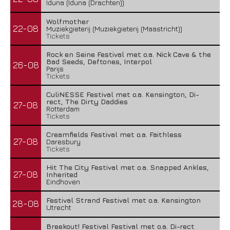
Iduna (Iduna (Drachten))
Wolfmother
22-08
Muziekgieterij (Muziekgieterij (Maastricht))
Tickets
Rock en Seine Festival met o.a. Nick Cave & the
Bad Seeds, Deftones, Interpol
26-08
Parijs
Tickets
CuliNESSE Festival met o.a. Kensington, Di-
rect, The Dirty Daddies
27-08
Rotterdam
Tickets
Creamfields Festival met o.a. Faithless
27-08
Daresbury
Tickets
Hit The City Festival met o.a. Snapped Ankles,
27-08
Inherited
Eindhoven
Festival Strand Festival met o.a. Kensington
28-08
Utrecht
Breekout! Festival Festival met o.a. Di-rect