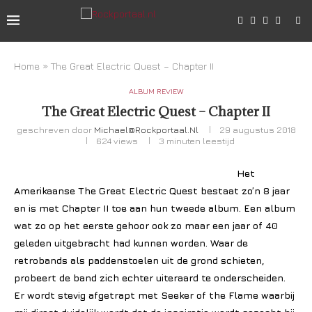
Home
»
The Great Electric Quest – Chapter II
ALBUM REVIEW
The Great Electric Quest – Chapter II
geschreven door
Michael@rockportaal.nl
29 augustus 2018
624
views
3 minuten leestijd
Het
Amerikaanse The Great Electric Quest bestaat zo’n 8 jaar
en is met Chapter II toe aan hun tweede album. Een album
wat zo op het eerste gehoor ook zo maar een jaar of 40
geleden uitgebracht had kunnen worden. Waar de
retrobands als paddenstoelen uit de grond schieten,
probeert de band zich echter uiteraard te onderscheiden.
Er wordt stevig afgetrapt met Seeker of the Flame waarbij