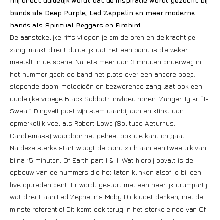
mij direct duidelijk wordt dat de inspiratie wordt gezocht bij
bands als Deep Purple, Led Zeppelin en meer moderne
bands als Spiritual Beggars en Firebird.
De aanstekelijke riffs vliegen je om de oren en de krachtige
zang maakt direct duidelijk dat het een band is die zeker
meetelt in de scene. Na iets meer dan 3 minuten onderweg in
het nummer gooit de band het plots over een andere boeg:
slepende doom-melodieën en bezwerende zang laat ook een
duidelijke vroege Black Sabbath invloed horen. Zanger Tyler “T-
Sweat” DIngvell past zijn stem daarbij aan en klinkt dan
opmerkelijk veel als Robert Lowe (Solitude Aeturnus,
Candlemass) waardoor het geheel ook die kant op gaat.
Na deze sterke start waagt de band zich aan een tweeluik van
bijna 15 minuten, Of Earth part I & II. Wat hierbij opvalt is de
opbouw van de nummers die het laten klinken alsof je bij een
live optreden bent. Er wordt gestart met een heerlijk drumpartij
wat direct aan Led Zeppelin’s Moby Dick doet denken, niet de
minste referentie! Dit komt ook terug in het sterke einde van Of