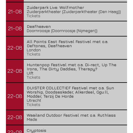
Zuiderpark Live: Wolfmother
21-08
Zuiderparktheater (Zuiderparktheater (Den Haag))
Tickets
Deafheaven
21-08
Doornroosje (Doornroosje (Nijmegen))
All Points East Festival Festival met o.a.
Deftones, Deafheaven
22-08
London
Tickets
Huntenpop Festival met o.a. Di-rect, Up The
Irons, The Dirty Daddies, Therapy?
22-08
Ulft
Tickets
DUISTER COLLECTIEF Festival met o.a. Sun
Worship, Doodseskader, Alkerdeel, Ggu:ll,
22-08
Modder, Terzij De Horde
Utrecht
Tickets
Waailand Outdoor Festival met o.a. Ruthless
22-08
Made
Cryptosis
22-08