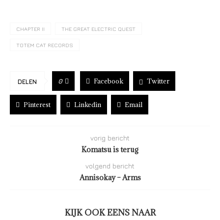
CHAPTER II
THE GREAT ELECTRIC QUEST
TOTEM CAT RECORDS
Facebook
Twitter
0
DELEN
Pinterest
Linkedin
Email
vorig bericht
Komatsu is terug
volgend bericht
Annisokay – Arms
KIJK OOK EENS NAAR