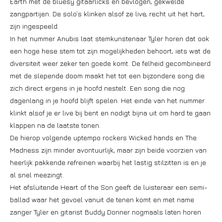
Earth met de bluesy gitaarlicks en bevlogen, gekwelde
zangpartijen. De solo’s klinken alsof ze live, recht uit het hart,
zijn ingespeeld.
In het nummer Anubis laat stemkunstenaar Tyler horen dat ook
een hoge hese stem tot zijn mogelijkheden behoort, iets wat de
diversiteit weer zeker ten goede komt. De felheid gecombineerd
met de slepende doom maakt het tot een bijzondere song die
zich direct ergens in je hoofd nestelt. Een song die nog
dagenlang in je hoofd blijft spelen. Het einde van het nummer
klinkt alsof je er live bij bent en nodigt bijna uit om hard te gaan
klappen na de laatste tonen.
De hierop volgende uptempo rockers Wicked hands en The
Madness zijn minder avontuurlijk, maar zijn beide voorzien van
heerlijk pakkende refreinen waarbij het lastig stilzitten is en je
al snel meezingt.
Het afsluitende Heart of the Son geeft de luisteraar een semi-
ballad waar het gevoel vanuit de tenen komt en met name
zanger Tyler en gitarist Buddy Donner nogmaals laten horen