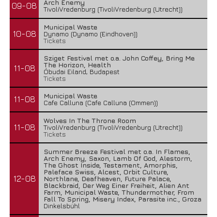
Arch Enemy
09-08
TivoliVredenburg (TivoliVredenburg (Utrecht))
Municipal Waste
10-08
Dynamo (Dynamo (Eindhoven))
Tickets
Sziget Festival met o.a. John Coffey, Bring Me
The Horizon, Health
11-08
Óbudai Eiland, Budapest
Tickets
Municipal Waste
11-08
Cafe Calluna (Cafe Calluna (Ommen))
Wolves In The Throne Room
11-08
TivoliVredenburg (TivoliVredenburg (Utrecht))
Tickets
Summer Breeze Festival met o.a. In Flames,
Arch Enemy, Saxon, Lamb Of God, Alestorm,
The Ghost Inside, Testament, Amorphis,
Paleface Swiss, Alcest, Orbit Culture,
12-08
Northlane, Deafheaven, Future Palace,
Blackbraid, Der Weg Einer Freiheit, Alien Ant
Farm, Municipal Waste, Thundermother, From
Fall To Spring, Misery Index, Parasite inc., Groza
Dinkelsbühl