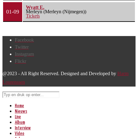
Wyatt E.
01-09
Merleyn (Merleyn (Nijmegen))
Tickets
Facebook
Twitter
Instagram
Flickr
@2023 - All Right Reserved. Designed and Developed by
Harm
Lourenssen
Home
Nieuws
Live
Album
Interview
Video