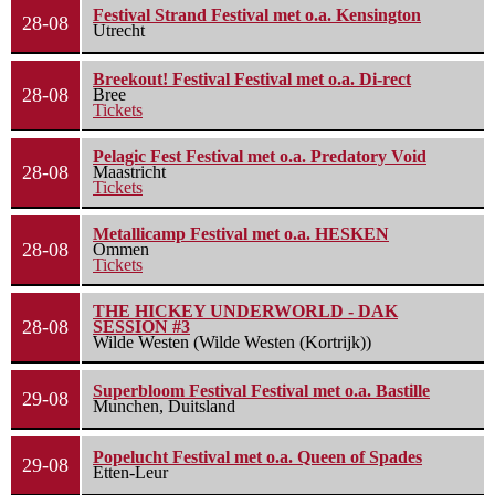
Festival Strand Festival met o.a. Kensington
28-08
Utrecht
Breekout! Festival Festival met o.a. Di-rect
28-08
Bree
Tickets
Pelagic Fest Festival met o.a. Predatory Void
28-08
Maastricht
Tickets
Metallicamp Festival met o.a. HESKEN
28-08
Ommen
Tickets
THE HICKEY UNDERWORLD - DAK
28-08
SESSION #3
Wilde Westen (Wilde Westen (Kortrijk))
Superbloom Festival Festival met o.a. Bastille
29-08
Munchen, Duitsland
Popelucht Festival met o.a. Queen of Spades
29-08
Etten-Leur