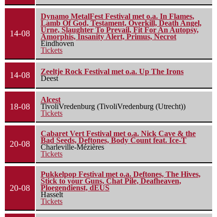
Dynamo MetalFest Festival met o.a. In Flames,
Lamb Of God, Testament, Overkill, Death Angel,
Urne, Slaughter To Prevail, Fit For An Autopsy,
14-08
Amorphis, Insanity Alert, Primus, Necrot
Eindhoven
Tickets
Zeeltje Rock Festival met o.a. Up The Irons
14-08
Deest
Alcest
18-08
TivoliVredenburg (TivoliVredenburg (Utrecht))
Tickets
Cabaret Vert Festival met o.a. Nick Cave & the
Bad Seeds, Deftones, Body Count feat. Ice-T
20-08
Charleville-Mézières
Tickets
Pukkelpop Festival met o.a. Deftones, The Hives,
Stick to your Guns, Chat Pile, Deafheaven,
20-08
Ploegendienst, dEUS
Hasselt
Tickets