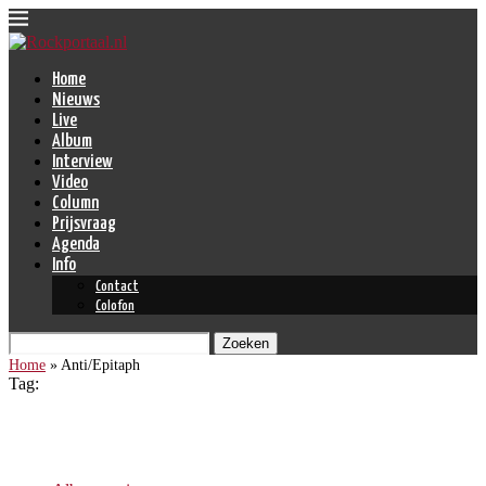
Home
Nieuws
Live
Album
Interview
Video
Column
Prijsvraag
Agenda
Info
Contact
Colofon
Zoeken
Home
»
Anti/Epitaph
Tag:
Anti/Epitaph