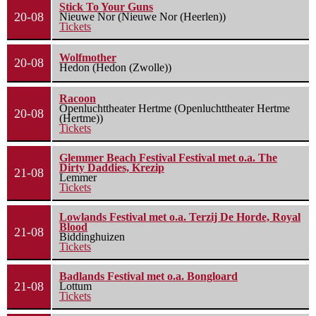
Stick To Your Guns
20-08
Nieuwe Nor (Nieuwe Nor (Heerlen))
Tickets
Wolfmother
20-08
Hedon (Hedon (Zwolle))
Racoon
Openluchttheater Hertme (Openluchttheater Hertme
20-08
(Hertme))
Tickets
Glemmer Beach Festival Festival met o.a. The
Dirty Daddies, Krezip
21-08
Lemmer
Tickets
Lowlands Festival met o.a. Terzij De Horde, Royal
Blood
21-08
Biddinghuizen
Tickets
Badlands Festival met o.a. Bongloard
21-08
Lottum
Tickets