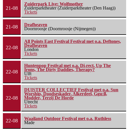
Zuiderpark Live: Wolfmother
21-08
Zuiderparktheater (Zuiderparktheater (Den Haag))
Tickets
Deafheaven
21-08
Doornroosje (Doornroosje (Nijmegen))
All Points East Festival Festival met o.a. Deftones,
Deafheaven
22-08
London
Tickets
Huntenpop Festival met o.a. Di-rect, Up The
Irons, The Dirty Daddies, Therapy?
22-08
Ulft
Tickets
DUISTER COLLECTIEF Festival met o.a. Sun
Worship, Doodseskader, Alkerdeel, Ggu:ll,
22-08
Modder, Terzij De Horde
Utrecht
Tickets
Waailand Outdoor Festival met o.a. Ruthless
22-08
Made