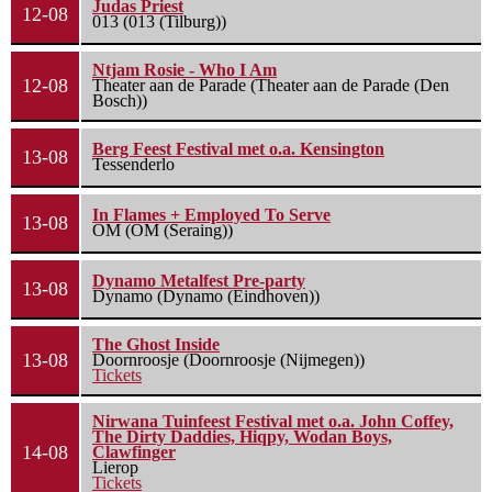
Judas Priest
12-08
013 (013 (Tilburg))
Ntjam Rosie - Who I Am
12-08
Theater aan de Parade (Theater aan de Parade (Den
Bosch))
Berg Feest Festival met o.a. Kensington
13-08
Tessenderlo
In Flames + Employed To Serve
13-08
OM (OM (Seraing))
Dynamo Metalfest Pre-party
13-08
Dynamo (Dynamo (Eindhoven))
The Ghost Inside
13-08
Doornroosje (Doornroosje (Nijmegen))
Tickets
Nirwana Tuinfeest Festival met o.a. John Coffey,
The Dirty Daddies, Hiqpy, Wodan Boys,
14-08
Clawfinger
Lierop
Tickets