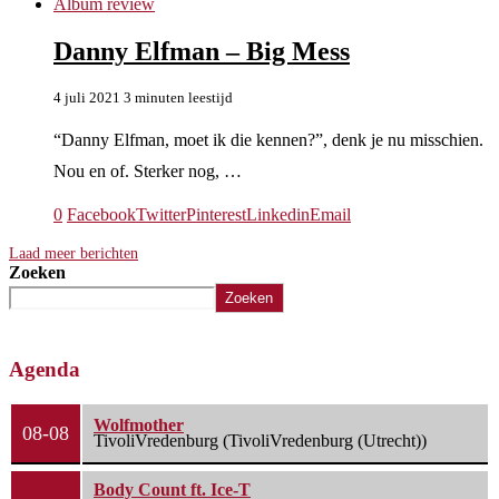
Album review
Danny Elfman – Big Mess
4 juli 2021
3 minuten leestijd
“Danny Elfman, moet ik die kennen?”, denk je nu misschien.
Nou en of. Sterker nog, …
0
Facebook
Twitter
Pinterest
Linkedin
Email
Laad meer berichten
Zoeken
Zoeken
Agenda
Wolfmother
08-08
TivoliVredenburg (TivoliVredenburg (Utrecht))
Body Count ft. Ice-T