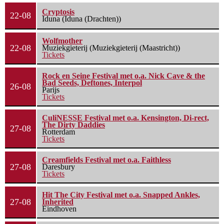
Cryptosis
22-08
Iduna (Iduna (Drachten))
Wolfmother
22-08
Muziekgieterij (Muziekgieterij (Maastricht))
Tickets
Rock en Seine Festival met o.a. Nick Cave & the
Bad Seeds, Deftones, Interpol
26-08
Parijs
Tickets
CuliNESSE Festival met o.a. Kensington, Di-rect,
The Dirty Daddies
27-08
Rotterdam
Tickets
Creamfields Festival met o.a. Faithless
27-08
Daresbury
Tickets
Hit The City Festival met o.a. Snapped Ankles,
27-08
Inherited
Eindhoven