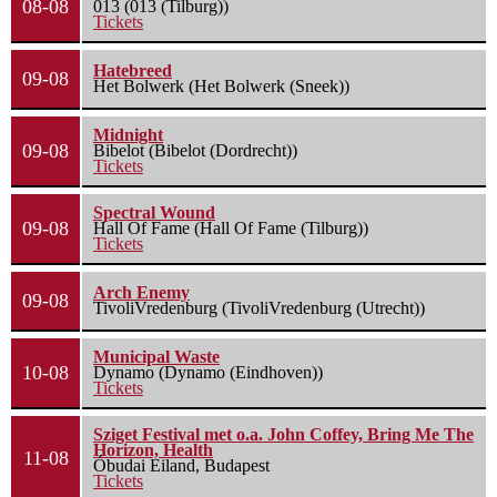
08-08
013 (013 (Tilburg))
Tickets
Hatebreed
09-08
Het Bolwerk (Het Bolwerk (Sneek))
Midnight
09-08
Bibelot (Bibelot (Dordrecht))
Tickets
Spectral Wound
09-08
Hall Of Fame (Hall Of Fame (Tilburg))
Tickets
Arch Enemy
09-08
TivoliVredenburg (TivoliVredenburg (Utrecht))
Municipal Waste
10-08
Dynamo (Dynamo (Eindhoven))
Tickets
Sziget Festival met o.a. John Coffey, Bring Me The
Horizon, Health
11-08
Óbudai Eiland, Budapest
Tickets