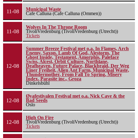
Municipal Waste
11-08
Cafe Calluna (Cafe Calluna (Ommen))
Wolves In The Throne Room
11-08
TivoliVredenburg (TivoliVredenburg (Utrecht))
Tickets
Summer Breeze Festival met o.a. In Flames, Arch
Enemy, Saxon, Lamb Of God, Alestorm, The
Ghost Inside, Testament, Amorphis, Paleface
Swiss, Alcest, Orbit Culture, Northlane,
12-08
Deafheaven, Future Palace, Blackbraid, Der Weg
Einer Freiheit, Alien Ant Farm, Municipal Waste,
Thundermother, From Fall To Spring, Misery
Index, Parasite inc., Groza
Dinkelsbühl
Øyafestivalen Festival met o.a. Nick Cave & the
12-08
Bad Seeds
Oslo
High On Fire
12-08
TivoliVredenburg (TivoliVredenburg (Utrecht))
Tickets