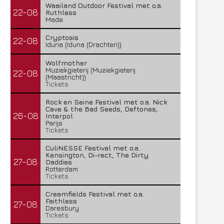
Waailand Outdoor Festival met o.a.
22-08
Ruthless
Made
Cryptosis
22-08
Iduna (Iduna (Drachten))
Wolfmother
Muziekgieterij (Muziekgieterij
22-08
(Maastricht))
Tickets
Rock en Seine Festival met o.a. Nick
Cave & the Bad Seeds, Deftones,
26-08
Interpol
Parijs
Tickets
CuliNESSE Festival met o.a.
Kensington, Di-rect, The Dirty
27-08
Daddies
Rotterdam
Tickets
Creamfields Festival met o.a.
Faithless
27-08
Daresbury
Tickets