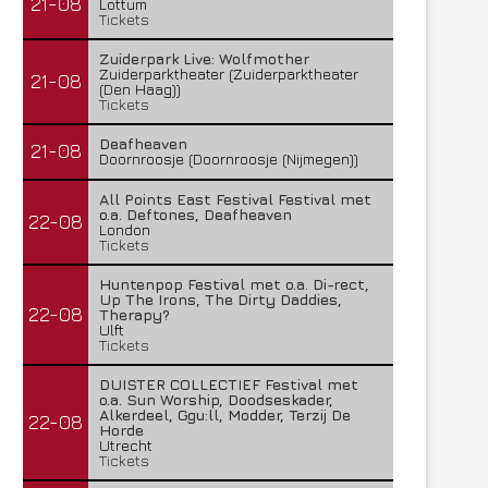
21-08
Lottum
Tickets
Zuiderpark Live: Wolfmother
Zuiderparktheater (Zuiderparktheater
21-08
(Den Haag))
Tickets
Deafheaven
21-08
Doornroosje (Doornroosje (Nijmegen))
All Points East Festival Festival met
o.a. Deftones, Deafheaven
22-08
London
Tickets
Huntenpop Festival met o.a. Di-rect,
Up The Irons, The Dirty Daddies,
22-08
Therapy?
Ulft
Tickets
DUISTER COLLECTIEF Festival met
o.a. Sun Worship, Doodseskader,
Alkerdeel, Ggu:ll, Modder, Terzij De
22-08
Horde
Utrecht
Tickets