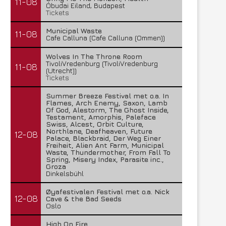
11-08
Óbudai Eiland, Budapest
Tickets
Municipal Waste
11-08
Cafe Calluna (Cafe Calluna (Ommen))
Wolves In The Throne Room
TivoliVredenburg (TivoliVredenburg
11-08
(Utrecht))
Tickets
Summer Breeze Festival met o.a. In
Flames, Arch Enemy, Saxon, Lamb
Of God, Alestorm, The Ghost Inside,
Testament, Amorphis, Paleface
Swiss, Alcest, Orbit Culture,
Northlane, Deafheaven, Future
12-08
Palace, Blackbraid, Der Weg Einer
Freiheit, Alien Ant Farm, Municipal
Waste, Thundermother, From Fall To
Spring, Misery Index, Parasite inc.,
Groza
Dinkelsbühl
Øyafestivalen Festival met o.a. Nick
12-08
Cave & the Bad Seeds
Oslo
High On Fire