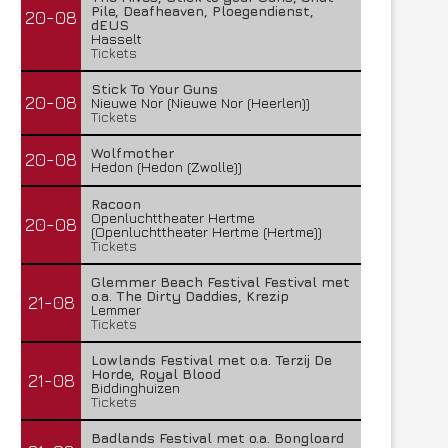
Pile, Deafheaven, Ploegendienst,
20-08
dEUS
Hasselt
Tickets
Stick To Your Guns
20-08
Nieuwe Nor (Nieuwe Nor (Heerlen))
Tickets
Wolfmother
20-08
Hedon (Hedon (Zwolle))
Racoon
Openluchttheater Hertme
20-08
(Openluchttheater Hertme (Hertme))
Tickets
Glemmer Beach Festival Festival met
o.a. The Dirty Daddies, Krezip
21-08
Lemmer
Tickets
Lowlands Festival met o.a. Terzij De
Horde, Royal Blood
21-08
Biddinghuizen
Tickets
Badlands Festival met o.a. Bongloard