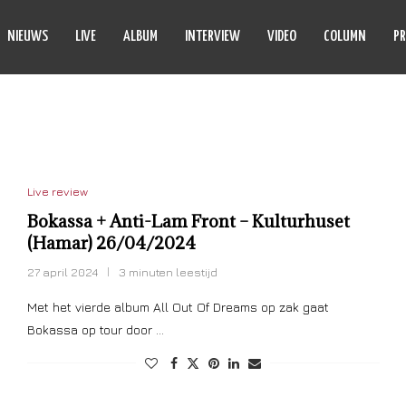
NIEUWS
LIVE
ALBUM
INTERVIEW
VIDEO
COLUMN
PR
I-LAM FRONT
Live review
Bokassa + Anti-Lam Front – Kulturhuset
(Hamar) 26/04/2024
27 april 2024
3 minuten leestijd
Met het vierde album All Out Of Dreams op zak gaat
Bokassa op tour door …