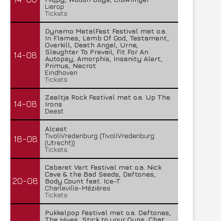
Lierop
Tickets
Dynamo MetalFest Festival met o.a.
In Flames, Lamb Of God, Testament,
Overkill, Death Angel, Urne,
Slaughter To Prevail, Fit For An
14-08
Autopsy, Amorphis, Insanity Alert,
Primus, Necrot
Eindhoven
Tickets
Zeeltje Rock Festival met o.a. Up The
14-08
Irons
Deest
Alcest
TivoliVredenburg (TivoliVredenburg
18-08
(Utrecht))
Tickets
Cabaret Vert Festival met o.a. Nick
Cave & the Bad Seeds, Deftones,
20-08
Body Count feat. Ice-T
Charleville-Mézières
Tickets
Pukkelpop Festival met o.a. Deftones,
The Hives, Stick to your Guns, Chat