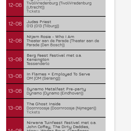
TivoliVredenburg (TivoliVredenburg
12-08
(Utrecht))
Tickets
Judas Priest
12-08
013 (013 (Tilburg))
Ntjam Rosie - Who I Am
12-08
Theater aan de Parade (Theater aan de
Parade (Den Bosch))
Berg Feest Festival met o.a.
13-08
Kensington
Tessenderlo
In Flames + Employed To Serve
13-08
OM (OM (Seraing))
Dynamo Metalfest Pre-party
13-08
Dynamo (Dynamo (Eindhoven))
The Ghost Inside
13-08
Doornroosje (Doornroosje (Nijmegen))
Tickets
Nirwana Tuinfeest Festival met o.a.
John Coffey, The Dirty Daddies,
14-08
Hiqpy, Wodan Boys, Clawfinger