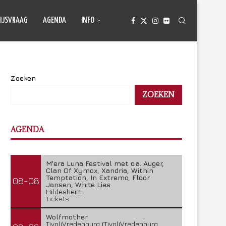
IJSVRAAG
AGENDA
INFO
Zoeken
ZOEKEN
AGENDA
M'era Luna Festival met o.a. Auger,
Clan Of Xymox, Xandria, Within
Temptation, In Extremo, Floor
08-08
Jansen, White Lies
Hildesheim
Tickets
Wolfmother
TivoliVredenburg (TivoliVredenburg