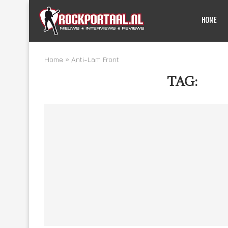
HOME
Home
»
Anti-Lam Front
TAG:
ANT