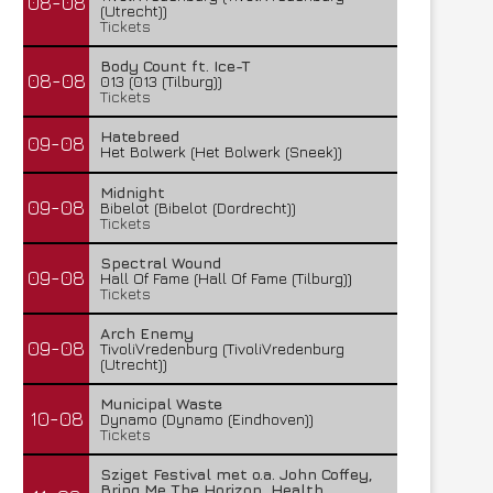
08-08
(Utrecht))
Tickets
Body Count ft. Ice-T
08-08
013 (013 (Tilburg))
Tickets
Hatebreed
09-08
Het Bolwerk (Het Bolwerk (Sneek))
Midnight
09-08
Bibelot (Bibelot (Dordrecht))
Tickets
Spectral Wound
09-08
Hall Of Fame (Hall Of Fame (Tilburg))
Tickets
Arch Enemy
09-08
TivoliVredenburg (TivoliVredenburg
(Utrecht))
Municipal Waste
10-08
Dynamo (Dynamo (Eindhoven))
Tickets
Sziget Festival met o.a. John Coffey,
Bring Me The Horizon, Health