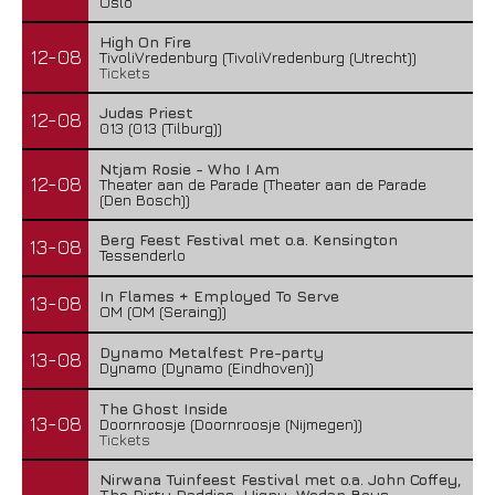
Oslo
High On Fire
12-08
TivoliVredenburg (TivoliVredenburg (Utrecht))
Tickets
Judas Priest
12-08
013 (013 (Tilburg))
Ntjam Rosie - Who I Am
12-08
Theater aan de Parade (Theater aan de Parade
(Den Bosch))
Berg Feest Festival met o.a. Kensington
13-08
Tessenderlo
In Flames + Employed To Serve
13-08
OM (OM (Seraing))
Dynamo Metalfest Pre-party
13-08
Dynamo (Dynamo (Eindhoven))
The Ghost Inside
13-08
Doornroosje (Doornroosje (Nijmegen))
Tickets
Nirwana Tuinfeest Festival met o.a. John Coffey,
The Dirty Daddies, Hiqpy, Wodan Boys,