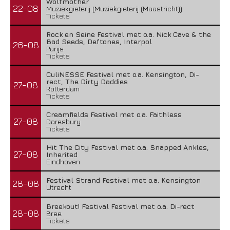
Wolfmother
22-08
Muziekgieterij (Muziekgieterij (Maastricht))
Tickets
Rock en Seine Festival met o.a. Nick Cave & the
Bad Seeds, Deftones, Interpol
26-08
Parijs
Tickets
CuliNESSE Festival met o.a. Kensington, Di-
rect, The Dirty Daddies
27-08
Rotterdam
Tickets
Creamfields Festival met o.a. Faithless
27-08
Daresbury
Tickets
Hit The City Festival met o.a. Snapped Ankles,
27-08
Inherited
Eindhoven
Festival Strand Festival met o.a. Kensington
28-08
Utrecht
Breekout! Festival Festival met o.a. Di-rect
28-08
Bree
Tickets