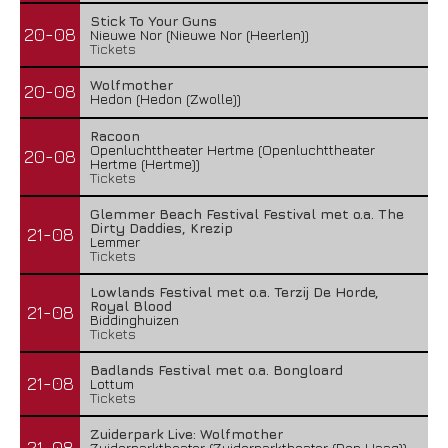
Stick To Your Guns
20-08
Nieuwe Nor (Nieuwe Nor (Heerlen))
Tickets
Wolfmother
20-08
Hedon (Hedon (Zwolle))
Racoon
Openluchttheater Hertme (Openluchttheater
20-08
Hertme (Hertme))
Tickets
Glemmer Beach Festival Festival met o.a. The
Dirty Daddies, Krezip
21-08
Lemmer
Tickets
Lowlands Festival met o.a. Terzij De Horde,
Royal Blood
21-08
Biddinghuizen
Tickets
Badlands Festival met o.a. Bongloard
21-08
Lottum
Tickets
Zuiderpark Live: Wolfmother
21-08
Zuiderparktheater (Zuiderparktheater (Den Haag))