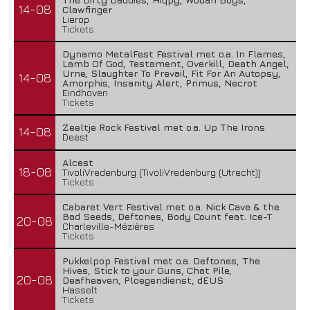
14-08
Clawfinger
Lierop
Tickets
Dynamo MetalFest Festival met o.a. In Flames,
Lamb Of God, Testament, Overkill, Death Angel,
Urne, Slaughter To Prevail, Fit For An Autopsy,
14-08
Amorphis, Insanity Alert, Primus, Necrot
Eindhoven
Tickets
Zeeltje Rock Festival met o.a. Up The Irons
14-08
Deest
Alcest
18-08
TivoliVredenburg (TivoliVredenburg (Utrecht))
Tickets
Cabaret Vert Festival met o.a. Nick Cave & the
Bad Seeds, Deftones, Body Count feat. Ice-T
20-08
Charleville-Mézières
Tickets
Pukkelpop Festival met o.a. Deftones, The
Hives, Stick to your Guns, Chat Pile,
20-08
Deafheaven, Ploegendienst, dEUS
Hasselt
Tickets