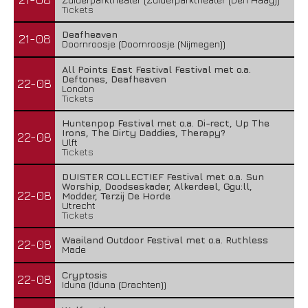
Tickets
Deafheaven
21-08
Doornroosje (Doornroosje (Nijmegen))
All Points East Festival Festival met o.a.
Deftones, Deafheaven
22-08
London
Tickets
Huntenpop Festival met o.a. Di-rect, Up The
Irons, The Dirty Daddies, Therapy?
22-08
Ulft
Tickets
DUISTER COLLECTIEF Festival met o.a. Sun
Worship, Doodseskader, Alkerdeel, Ggu:ll,
22-08
Modder, Terzij De Horde
Utrecht
Tickets
Waailand Outdoor Festival met o.a. Ruthless
22-08
Made
Cryptosis
22-08
Iduna (Iduna (Drachten))