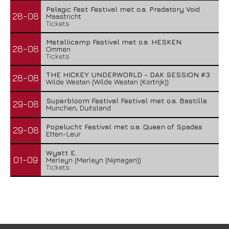
Pelagic Fest Festival met o.a. Predatory Void
28-08
Maastricht
Tickets
Metallicamp Festival met o.a. HESKEN
28-08
Ommen
Tickets
THE HICKEY UNDERWORLD - DAK SESSION #3
28-08
Wilde Westen (Wilde Westen (Kortrijk))
Superbloom Festival Festival met o.a. Bastille
29-08
Munchen, Duitsland
Popelucht Festival met o.a. Queen of Spades
29-08
Etten-Leur
Wyatt E.
01-09
Merleyn (Merleyn (Nijmegen))
Tickets