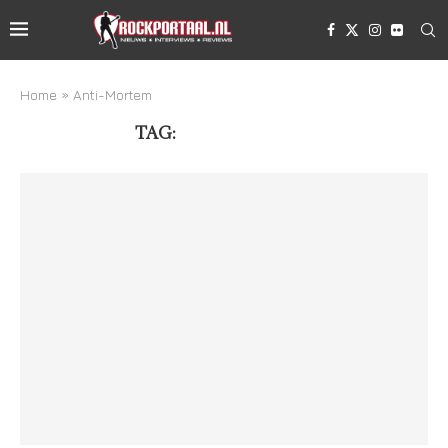
Home
»
Anti-Mortem
TAG:
ANTI-MORTEM