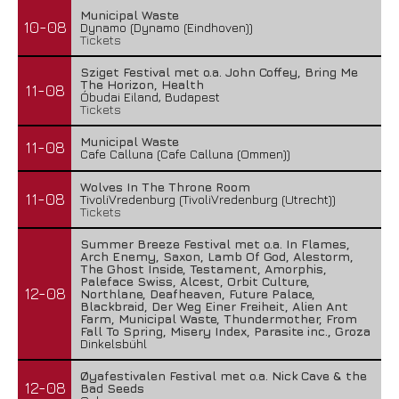
Municipal Waste
10-08
Dynamo (Dynamo (Eindhoven))
Tickets
Sziget Festival met o.a. John Coffey, Bring Me
The Horizon, Health
11-08
Óbudai Eiland, Budapest
Tickets
Municipal Waste
11-08
Cafe Calluna (Cafe Calluna (Ommen))
Wolves In The Throne Room
11-08
TivoliVredenburg (TivoliVredenburg (Utrecht))
Tickets
Summer Breeze Festival met o.a. In Flames,
Arch Enemy, Saxon, Lamb Of God, Alestorm,
The Ghost Inside, Testament, Amorphis,
Paleface Swiss, Alcest, Orbit Culture,
12-08
Northlane, Deafheaven, Future Palace,
Blackbraid, Der Weg Einer Freiheit, Alien Ant
Farm, Municipal Waste, Thundermother, From
Fall To Spring, Misery Index, Parasite inc., Groza
Dinkelsbühl
Øyafestivalen Festival met o.a. Nick Cave & the
12-08
Bad Seeds