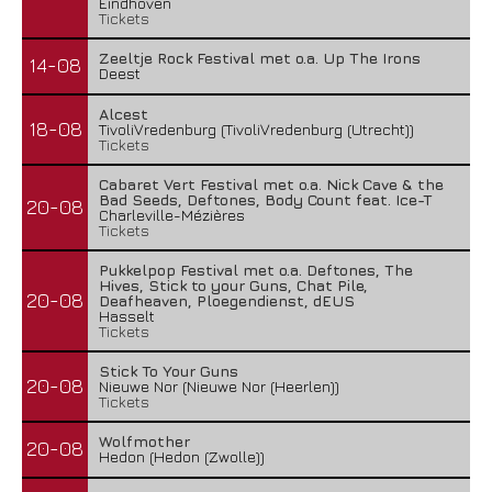
Eindhoven
Tickets
Zeeltje Rock Festival met o.a. Up The Irons
14-08
Deest
Alcest
18-08
TivoliVredenburg (TivoliVredenburg (Utrecht))
Tickets
Cabaret Vert Festival met o.a. Nick Cave & the
Bad Seeds, Deftones, Body Count feat. Ice-T
20-08
Charleville-Mézières
Tickets
Pukkelpop Festival met o.a. Deftones, The
Hives, Stick to your Guns, Chat Pile,
20-08
Deafheaven, Ploegendienst, dEUS
Hasselt
Tickets
Stick To Your Guns
20-08
Nieuwe Nor (Nieuwe Nor (Heerlen))
Tickets
Wolfmother
20-08
Hedon (Hedon (Zwolle))