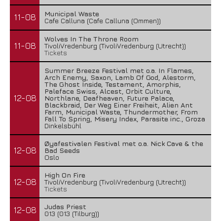
Municipal Waste
11-08
Cafe Calluna (Cafe Calluna (Ommen))
Wolves In The Throne Room
11-08
TivoliVredenburg (TivoliVredenburg (Utrecht))
Tickets
Summer Breeze Festival met o.a. In Flames,
Arch Enemy, Saxon, Lamb Of God, Alestorm,
The Ghost Inside, Testament, Amorphis,
Paleface Swiss, Alcest, Orbit Culture,
12-08
Northlane, Deafheaven, Future Palace,
Blackbraid, Der Weg Einer Freiheit, Alien Ant
Farm, Municipal Waste, Thundermother, From
Fall To Spring, Misery Index, Parasite inc., Groza
Dinkelsbühl
Øyafestivalen Festival met o.a. Nick Cave & the
12-08
Bad Seeds
Oslo
High On Fire
12-08
TivoliVredenburg (TivoliVredenburg (Utrecht))
Tickets
Judas Priest
12-08
013 (013 (Tilburg))