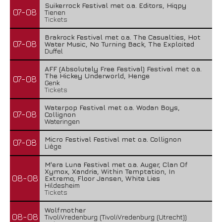
Suikerrock Festival met o.a. Editors, Hiqpy
07-08
Tienen
Tickets
Brakrock Festival met o.a. The Casualties, Hot
07-08
Water Music, No Turning Back, The Exploited
Duffel
AFF (Absolutely Free Festival) Festival met o.a.
The Hickey Underworld, Henge
07-08
Genk
Tickets
Waterpop Festival met o.a. Wodan Boys,
07-08
Collignon
Wateringen
Micro Festival Festival met o.a. Collignon
07-08
Liège
M'era Luna Festival met o.a. Auger, Clan Of
Xymox, Xandria, Within Temptation, In
08-08
Extremo, Floor Jansen, White Lies
Hildesheim
Tickets
Wolfmother
08-08
TivoliVredenburg (TivoliVredenburg (Utrecht))