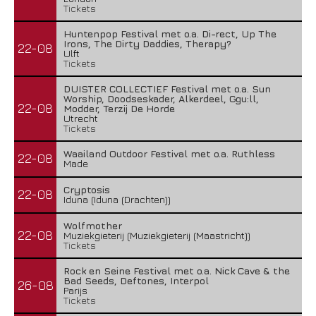
Tickets
Huntenpop Festival met o.a. Di-rect, Up The
Irons, The Dirty Daddies, Therapy?
22-08
Ulft
Tickets
DUISTER COLLECTIEF Festival met o.a. Sun
Worship, Doodseskader, Alkerdeel, Ggu:ll,
22-08
Modder, Terzij De Horde
Utrecht
Tickets
Waailand Outdoor Festival met o.a. Ruthless
22-08
Made
Cryptosis
22-08
Iduna (Iduna (Drachten))
Wolfmother
22-08
Muziekgieterij (Muziekgieterij (Maastricht))
Tickets
Rock en Seine Festival met o.a. Nick Cave & the
Bad Seeds, Deftones, Interpol
26-08
Parijs
Tickets