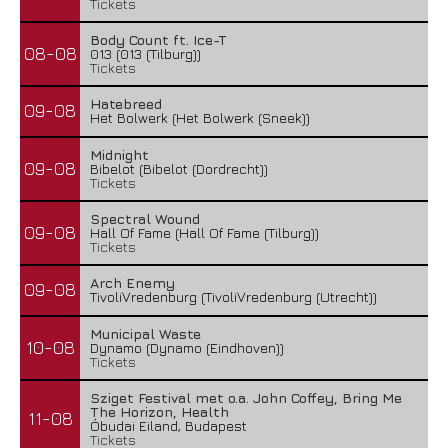
Tickets
Body Count ft. Ice-T
08-08
013 (013 (Tilburg))
Tickets
Hatebreed
09-08
Het Bolwerk (Het Bolwerk (Sneek))
Midnight
09-08
Bibelot (Bibelot (Dordrecht))
Tickets
Spectral Wound
09-08
Hall Of Fame (Hall Of Fame (Tilburg))
Tickets
Arch Enemy
09-08
TivoliVredenburg (TivoliVredenburg (Utrecht))
Municipal Waste
10-08
Dynamo (Dynamo (Eindhoven))
Tickets
Sziget Festival met o.a. John Coffey, Bring Me
The Horizon, Health
11-08
Óbudai Eiland, Budapest
Tickets