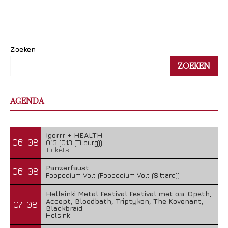
Zoeken
ZOEKEN
AGENDA
Igorrr + HEALTH
06-08
013 (013 (Tilburg))
Tickets
Panzerfaust
06-08
Poppodium Volt (Poppodium Volt (Sittard))
Hellsinki Metal Festival Festival met o.a. Opeth,
Accept, Bloodbath, Triptykon, The Kovenant,
07-08
Blackbraid
Helsinki