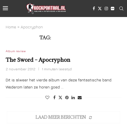
Home
»
Apocryphon
TAG:
APOCRYPHON
Album review
The Sword – Apocryphon
2 november 2012
1 minuten leestijd
Dit is alweer het vierde album van deze fantastische band.
Wederom laten ze horen goed …
LAAD MEER BERICHTEN