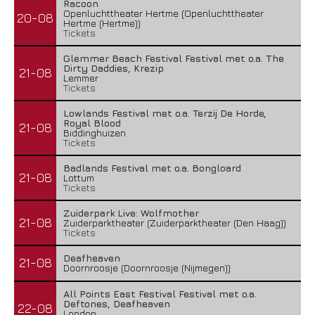
Racoon
Openluchttheater Hertme (Openluchttheater
20-08
Hertme (Hertme))
Tickets
Glemmer Beach Festival Festival met o.a. The
Dirty Daddies, Krezip
21-08
Lemmer
Tickets
Lowlands Festival met o.a. Terzij De Horde,
Royal Blood
21-08
Biddinghuizen
Tickets
Badlands Festival met o.a. Bongloard
21-08
Lottum
Tickets
Zuiderpark Live: Wolfmother
21-08
Zuiderparktheater (Zuiderparktheater (Den Haag))
Tickets
Deafheaven
21-08
Doornroosje (Doornroosje (Nijmegen))
All Points East Festival Festival met o.a.
Deftones, Deafheaven
22-08
London