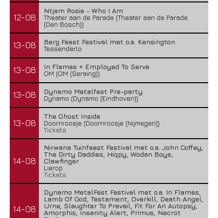
Ntjam Rosie - Who I Am
12-08
Theater aan de Parade (Theater aan de Parade
(Den Bosch))
Berg Feest Festival met o.a. Kensington
13-08
Tessenderlo
In Flames + Employed To Serve
13-08
OM (OM (Seraing))
Dynamo Metalfest Pre-party
13-08
Dynamo (Dynamo (Eindhoven))
The Ghost Inside
13-08
Doornroosje (Doornroosje (Nijmegen))
Tickets
Nirwana Tuinfeest Festival met o.a. John Coffey,
The Dirty Daddies, Hiqpy, Wodan Boys,
14-08
Clawfinger
Lierop
Tickets
Dynamo MetalFest Festival met o.a. In Flames,
Lamb Of God, Testament, Overkill, Death Angel,
Urne, Slaughter To Prevail, Fit For An Autopsy,
14-08
Amorphis, Insanity Alert, Primus, Necrot