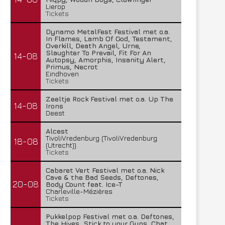
Lierop
Tickets
Dynamo MetalFest Festival met o.a.
In Flames, Lamb Of God, Testament,
Overkill, Death Angel, Urne,
Slaughter To Prevail, Fit For An
14-08
Autopsy, Amorphis, Insanity Alert,
Primus, Necrot
Eindhoven
Tickets
Zeeltje Rock Festival met o.a. Up The
14-08
Irons
Deest
Alcest
TivoliVredenburg (TivoliVredenburg
18-08
(Utrecht))
Tickets
Cabaret Vert Festival met o.a. Nick
Cave & the Bad Seeds, Deftones,
20-08
Body Count feat. Ice-T
Charleville-Mézières
Tickets
Pukkelpop Festival met o.a. Deftones,
The Hives, Stick to your Guns, Chat