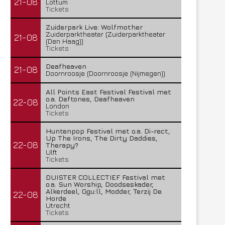
21-08
Lottum
Tickets
Zuiderpark Live: Wolfmother
Zuiderparktheater (Zuiderparktheater
21-08
(Den Haag))
Tickets
Deafheaven
21-08
Doornroosje (Doornroosje (Nijmegen))
All Points East Festival Festival met
o.a. Deftones, Deafheaven
22-08
London
Tickets
Huntenpop Festival met o.a. Di-rect,
Up The Irons, The Dirty Daddies,
22-08
Therapy?
Ulft
Tickets
DUISTER COLLECTIEF Festival met
o.a. Sun Worship, Doodseskader,
Alkerdeel, Ggu:ll, Modder, Terzij De
22-08
Horde
Utrecht
Tickets