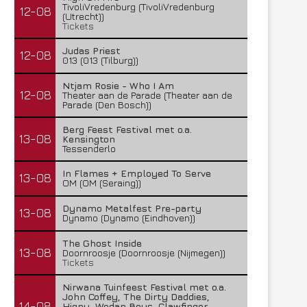
TivoliVredenburg (TivoliVredenburg
12-08
(Utrecht))
Tickets
Judas Priest
12-08
013 (013 (Tilburg))
Ntjam Rosie - Who I Am
12-08
Theater aan de Parade (Theater aan de
Parade (Den Bosch))
Berg Feest Festival met o.a.
13-08
Kensington
Tessenderlo
In Flames + Employed To Serve
13-08
OM (OM (Seraing))
Dynamo Metalfest Pre-party
13-08
Dynamo (Dynamo (Eindhoven))
The Ghost Inside
13-08
Doornroosje (Doornroosje (Nijmegen))
Tickets
Nirwana Tuinfeest Festival met o.a.
John Coffey, The Dirty Daddies,
14-08
Hiqpy, Wodan Boys, Clawfinger