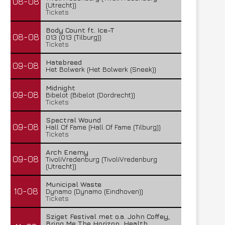
08-08
(Utrecht))
Tickets
Body Count ft. Ice-T
08-08
013 (013 (Tilburg))
Tickets
Hatebreed
09-08
Het Bolwerk (Het Bolwerk (Sneek))
Midnight
09-08
Bibelot (Bibelot (Dordrecht))
Tickets
Spectral Wound
09-08
Hall Of Fame (Hall Of Fame (Tilburg))
Tickets
Arch Enemy
09-08
TivoliVredenburg (TivoliVredenburg
(Utrecht))
Municipal Waste
10-08
Dynamo (Dynamo (Eindhoven))
Tickets
Sziget Festival met o.a. John Coffey,
Bring Me The Horizon, Health