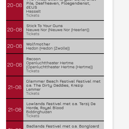
Pile, Deafheaven, Ploegendienst,
20-08
dEUS
Hasselt
Tickets
Stick To Your Guns
20-08
Nieuwe Nor (Nieuwe Nor (Heerlen))
Tickets
Wolfmother
20-08
Hedon (Hedon (Zwolle))
Racoon
Openluchttheater Hertme
20-08
(Openluchttheater Hertme (Hertme))
Tickets
Glemmer Beach Festival Festival met
o.a. The Dirty Daddies, Krezip
21-08
Lemmer
Tickets
Lowlands Festival met o.a. Terzij De
Horde, Royal Blood
21-08
Biddinghuizen
Tickets
Badlands Festival met o.a. Bongloard