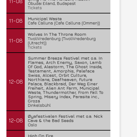
11-08
Óbudai Eiland, Budapest
Tickets
Municipal Waste
11-08
Cafe Calluna (Cafe Calluna (Ommen))
Wolves In The Throne Room
TivoliVredenburg (TivoliVredenburg
11-08
(Utrecht))
Tickets
Summer Breeze Festival met o.a. In
Flames, Arch Enemy, Saxon, Lamb
Of God, Alestorm, The Ghost Inside,
Testament, Amorphis, Paleface
Swiss, Alcest, Orbit Culture,
Northlane, Deafheaven, Future
12-08
Palace, Blackbraid, Der Weg Einer
Freiheit, Alien Ant Farm, Municipal
Waste, Thundermother, From Fall To
Spring, Misery Index, Parasite inc.,
Groza
Dinkelsbühl
Øyafestivalen Festival met o.a. Nick
12-08
Cave & the Bad Seeds
Oslo
High On Fire