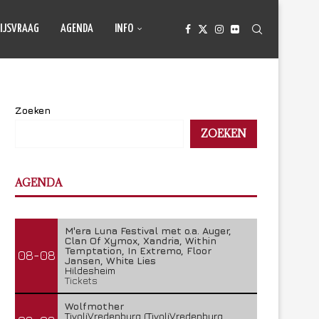
IJSVRAAG
AGENDA
INFO
Zoeken
ZOEKEN
AGENDA
M'era Luna Festival met o.a. Auger,
Clan Of Xymox, Xandria, Within
Temptation, In Extremo, Floor
08-08
Jansen, White Lies
Hildesheim
Tickets
Wolfmother
TivoliVredenburg (TivoliVredenburg