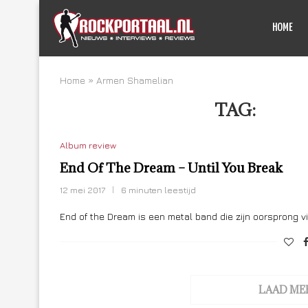
HOME
Home
»
Armen Shamelian
TAG:
ARM
Album review
End Of The Dream – Until You Break
12 mei 2017
6 minuten leestijd
End of the Dream is een metal band die zijn oorsprong vi
LAAD ME