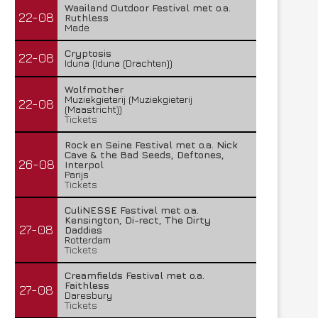
Waailand Outdoor Festival met o.a.
22-08
Ruthless
Made
Cryptosis
22-08
Iduna (Iduna (Drachten))
Wolfmother
Muziekgieterij (Muziekgieterij
22-08
(Maastricht))
Tickets
Rock en Seine Festival met o.a. Nick
Cave & the Bad Seeds, Deftones,
26-08
Interpol
Parijs
Tickets
CuliNESSE Festival met o.a.
Kensington, Di-rect, The Dirty
27-08
Daddies
Rotterdam
Tickets
Creamfields Festival met o.a.
Faithless
27-08
Daresbury
Tickets