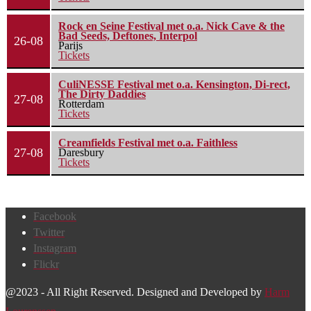
Rock en Seine Festival met o.a. Nick Cave & the
Bad Seeds, Deftones, Interpol
26-08
Parijs
Tickets
CuliNESSE Festival met o.a. Kensington, Di-rect,
The Dirty Daddies
27-08
Rotterdam
Tickets
Creamfields Festival met o.a. Faithless
27-08
Daresbury
Tickets
Facebook
Twitter
Instagram
Flickr
@2023 - All Right Reserved. Designed and Developed by
Harm