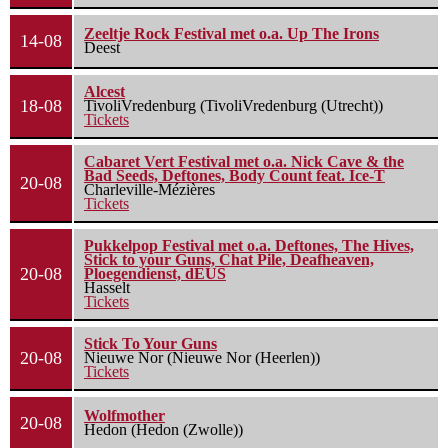
Zeeltje Rock Festival met o.a. Up The Irons
14-08
Deest
Alcest
18-08
TivoliVredenburg (TivoliVredenburg (Utrecht))
Tickets
Cabaret Vert Festival met o.a. Nick Cave & the
Bad Seeds, Deftones, Body Count feat. Ice-T
20-08
Charleville-Mézières
Tickets
Pukkelpop Festival met o.a. Deftones, The Hives,
Stick to your Guns, Chat Pile, Deafheaven,
20-08
Ploegendienst, dEUS
Hasselt
Tickets
Stick To Your Guns
20-08
Nieuwe Nor (Nieuwe Nor (Heerlen))
Tickets
Wolfmother
20-08
Hedon (Hedon (Zwolle))