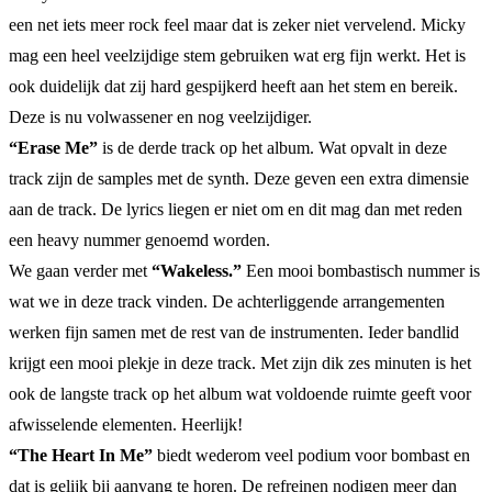
een net iets meer rock feel maar dat is zeker niet vervelend. Micky
mag een heel veelzijdige stem gebruiken wat erg fijn werkt. Het is
ook duidelijk dat zij hard gespijkerd heeft aan het stem en bereik.
Deze is nu volwassener en nog veelzijdiger.
“Erase Me”
is de derde track op het album. Wat opvalt in deze
track zijn de samples met de synth. Deze geven een extra dimensie
aan de track. De lyrics liegen er niet om en dit mag dan met reden
een heavy nummer genoemd worden.
We gaan verder met
“Wakeless.”
Een mooi bombastisch nummer is
wat we in deze track vinden. De achterliggende arrangementen
werken fijn samen met de rest van de instrumenten. Ieder bandlid
krijgt een mooi plekje in deze track. Met zijn dik zes minuten is het
ook de langste track op het album wat voldoende ruimte geeft voor
afwisselende elementen. Heerlijk!
“The Heart In Me”
biedt wederom veel podium voor bombast en
dat is gelijk bij aanvang te horen. De refreinen nodigen meer dan