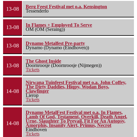
Berg Feest Festival met o.a. Kensington
13-08
Tessenderlo
In Flames + Employed To Serve
13-08
OM (OM (Seraing))
Dynamo Metalfest Pre-party
13-08
Dynamo (Dynamo (Eindhoven))
The Ghost Inside
13-08
Doornroosje (Doornroosje (Nijmegen))
Tickets
Nirwana Tuinfeest Festival met o.a. John Coffey,
The Dirty Daddies, Hiqpy, Wodan Boys,
14-08
Clawfinger
Lierop
Tickets
Dynamo MetalFest Festival met o.a. In Flames,
Lamb Of God, Testament, Overkill, Death Angel,
Urne, Slaughter To Prevail, Fit For An Autopsy,
14-08
Amorphis, Insanity Alert, Primus, Necrot
Eindhoven
Tickets