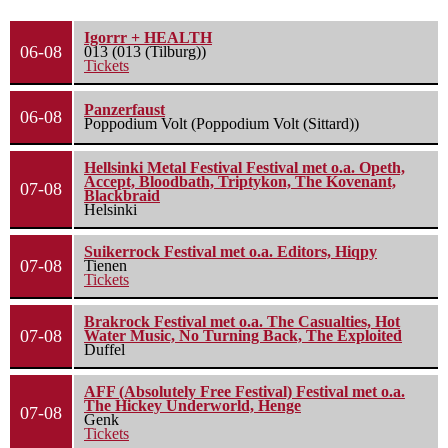
Igorrr + HEALTH
06-08
013 (013 (Tilburg))
Tickets
Panzerfaust
06-08
Poppodium Volt (Poppodium Volt (Sittard))
Hellsinki Metal Festival Festival met o.a. Opeth,
Accept, Bloodbath, Triptykon, The Kovenant,
07-08
Blackbraid
Helsinki
Suikerrock Festival met o.a. Editors, Hiqpy
07-08
Tienen
Tickets
Brakrock Festival met o.a. The Casualties, Hot
07-08
Water Music, No Turning Back, The Exploited
Duffel
AFF (Absolutely Free Festival) Festival met o.a.
The Hickey Underworld, Henge
07-08
Genk
Tickets