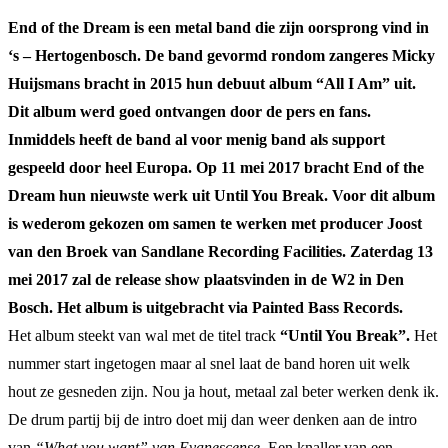
End of the Dream is een metal band die zijn oorsprong vind in
‘s – Hertogenbosch. De band gevormd rondom zangeres Micky
Huijsmans bracht in 2015 hun debuut album “All I Am” uit.
Dit album werd goed ontvangen door de pers en fans.
Inmiddels heeft de band al voor menig band als support
gespeeld door heel Europa. Op 11 mei 2017 bracht End of the
Dream hun nieuwste werk uit Until You Break. Voor dit album
is wederom gekozen om samen te werken met producer Joost
van den Broek van Sandlane Recording Facilities. Zaterdag 13
mei 2017 zal de release show plaatsvinden in de W2 in Den
Bosch. Het album is uitgebracht via Painted Bass Records.
Het album steekt van wal met de titel track
“Until You Break”.
Het
nummer start ingetogen maar al snel laat de band horen uit welk
hout ze gesneden zijn. Nou ja hout, metaal zal beter werken denk ik.
De drum partij bij de intro doet mij dan weer denken aan de intro
van
“What you want” van Evanescense
. Een knaller van een