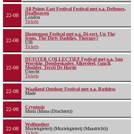
All Points East Festival Festival met o.a. Deftones,
Deafheaven
22-08
London
Tickets
Huntenpop Festival met o.a. Di-rect, Up The
Irons, The Dirty Daddies, Therapy?
22-08
Ulft
Tickets
DUISTER COLLECTIEF Festival met o.a. Sun
Worship, Doodseskader, Alkerdeel, Ggu:ll,
22-08
Modder, Terzij De Horde
Utrecht
Tickets
Waailand Outdoor Festival met o.a. Ruthless
22-08
Made
Cryptosis
22-08
Iduna (Iduna (Drachten))
Wolfmother
22-08
Muziekgieterij (Muziekgieterij (Maastricht))
Tickets