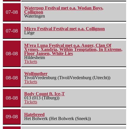
Waterpop Festival met o.a. Wodan Boys,
07-08
Collignon
Wateringen
Micro Festival Festival met o.a. Collignon
07-08
Liège
M'era Luna Festival met o.a. Auger, Clan Of
Xymox, Xandria, Within Temptation, In Extremo,
08-08
Floor Jansen, White Lies
Hildesheim
Tickets
Wolfmother
08-08
TivoliVredenburg (TivoliVredenburg (Utrecht))
Tickets
Body Count ft. Ice-T
08-08
013 (013 (Tilburg))
Tickets
Hatebreed
09-08
Het Bolwerk (Het Bolwerk (Sneek))