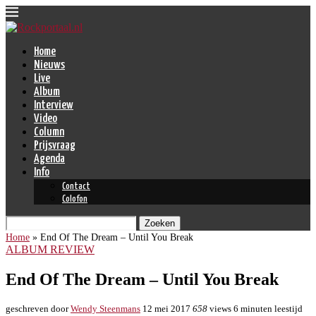
Home
Nieuws
Live
Album
Interview
Video
Column
Prijsvraag
Agenda
Info
Contact
Colofon
Zoeken
Home
»
End Of The Dream – Until You Break
ALBUM REVIEW
End Of The Dream – Until You Break
geschreven door
Wendy Steenmans
12 mei 2017
658
views
6 minuten leestijd