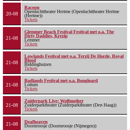
Racoon
Openluchttheater Hertme (Openluchttheater Hertme
20-08
(Hertme))
Tickets
Glemmer Beach Festival Festival met o.a. The
Dirty Daddies, Krezip
21-08
Lemmer
Tickets
Lowlands Festival met o.a. Terzij De Horde, Royal
Blood
21-08
Biddinghuizen
Tickets
Badlands Festival met o.a. Bongloard
21-08
Lottum
Tickets
Zuiderpark Live: Wolfmother
21-08
Zuiderparktheater (Zuiderparktheater (Den Haag))
Tickets
Deafheaven
21-08
Doornroosje (Doornroosje (Nijmegen))