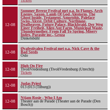
Tickets
Summer Breeze Festival met o.a. In Flames, Arch
Enemy, Saxon, Lamb Of God, Alestorm, The
Ghost Inside, Testament, Amorphis, Paleface
Swiss, Alcest, Orbit Culture, Northlane,
12-08
Deafheaven, Future Palace, Blackbraid, Der Weg
Einer Freiheit, Alien Ant Farm, Municipal Waste,
Thundermother, From Fall To Spring, Misery
Index, Parasite inc., Groza
Dinkelsbühl
Øyafestivalen Festival met o.a. Nick Cave & the
12-08
Bad Seeds
Oslo
High On Fire
12-08
TivoliVredenburg (TivoliVredenburg (Utrecht))
Tickets
Judas Priest
12-08
013 (013 (Tilburg))
Ntjam Rosie - Who I Am
12-08
Theater aan de Parade (Theater aan de Parade (Den
Bosch))