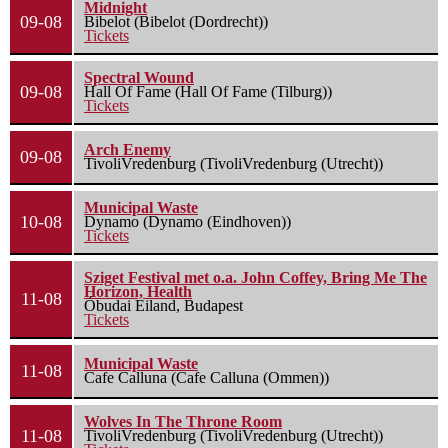
Midnight
09-08
Bibelot (Bibelot (Dordrecht))
Tickets
Spectral Wound
09-08
Hall Of Fame (Hall Of Fame (Tilburg))
Tickets
Arch Enemy
09-08
TivoliVredenburg (TivoliVredenburg (Utrecht))
Municipal Waste
10-08
Dynamo (Dynamo (Eindhoven))
Tickets
Sziget Festival met o.a. John Coffey, Bring Me The
Horizon, Health
11-08
Óbudai Eiland, Budapest
Tickets
Municipal Waste
11-08
Cafe Calluna (Cafe Calluna (Ommen))
Wolves In The Throne Room
11-08
TivoliVredenburg (TivoliVredenburg (Utrecht))