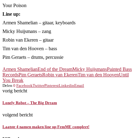
Your Poison
Line up:
Armen Shamelian – gitaar, keyboards
Micky Huijsmans – zang
Robin van Ekeren – gitaar
Tim van den Hooven – bass
Pim Geraets – drums, percussie
Armen Shamelian
End of the Dream
Micky Huijsmans
Painted Bass
Records
Pim Geraets
Robin van Ekeren
Tim van den Hooven
Until
You Break
Delen
0
Facebook
Twitter
Pinterest
Linkedin
Email
vorig bericht
Lonely Robot – The Big Dream
volgend bericht
Laatste 4 namen maken line up FemME compleet!