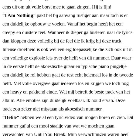
eens uit om uit volle borst mee te gaan zingen. Hij is fijn!
“I Am Nothing”
pakt het bij aanvang rustiger aan maar toch is er
een duidelijke opbouw te voelen. Vanaf het begin heeft het een
creepy en duistere feel. Wanneer ik dieper ga luisteren naar de lyrics
dan kloppen deze volledig bij de feel die ik krijg bij deze track.
Intense droefheid is ook wel een erg toepasselijke die zich ook uit in
een volledige explosie iets over de helft van dit nummer. Daar waar
in de eerste helft de akoestische gitaar en typische piano pingeltje
een duidelijke rol hebben gaat de rest echt helemaal los in de tweede
helft. Met volle overgave gaat iedereen los en krijgen we toch nog
een heavy en pakkend einde. Wat mij betreft de beste track van het
album. Alle emoties zijn duidelijk voelbaar. Ik houd ervan. Deze
track zou zeker niet misstaan als akoestisch nummer.
“Defile”
hebben we al een lyric video van mogen horen en zien. Dit
nummer gaf al een mooi staaltje van wat we mochten gaan
verwachten van Until You Break. Mijn verwachtingen waren heel