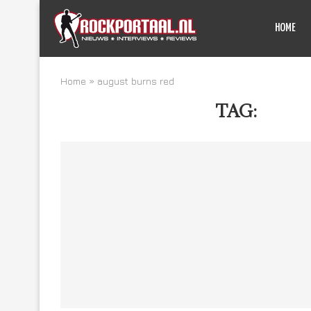
HOME
Home
»
august burns red
TAG:
AUGU