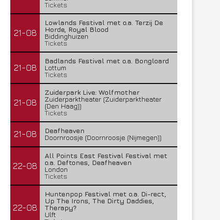
Tickets
Lowlands Festival met o.a. Terzij De
Horde, Royal Blood
21-08
Biddinghuizen
Tickets
Badlands Festival met o.a. Bongloard
21-08
Lottum
Tickets
Zuiderpark Live: Wolfmother
Zuiderparktheater (Zuiderparktheater
21-08
(Den Haag))
Tickets
Deafheaven
21-08
Doornroosje (Doornroosje (Nijmegen))
All Points East Festival Festival met
o.a. Deftones, Deafheaven
22-08
London
Tickets
Huntenpop Festival met o.a. Di-rect,
Up The Irons, The Dirty Daddies,
22-08
Therapy?
Ulft