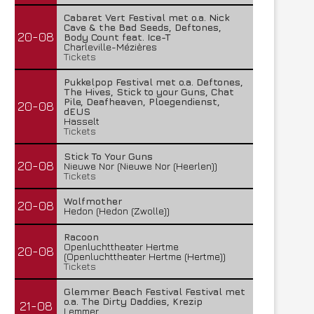
Cabaret Vert Festival met o.a. Nick
Cave & the Bad Seeds, Deftones,
20-08
Body Count feat. Ice-T
Charleville-Mézières
Tickets
Pukkelpop Festival met o.a. Deftones,
The Hives, Stick to your Guns, Chat
Pile, Deafheaven, Ploegendienst,
20-08
dEUS
Hasselt
Tickets
Stick To Your Guns
20-08
Nieuwe Nor (Nieuwe Nor (Heerlen))
Tickets
Wolfmother
20-08
Hedon (Hedon (Zwolle))
Racoon
Openluchttheater Hertme
20-08
(Openluchttheater Hertme (Hertme))
Tickets
Glemmer Beach Festival Festival met
o.a. The Dirty Daddies, Krezip
21-08
Lemmer