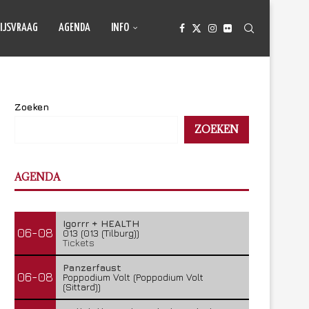
IJSVRAAG
AGENDA
INFO
Zoeken
ZOEKEN
AGENDA
Igorrr + HEALTH
06-08
013 (013 (Tilburg))
Tickets
Panzerfaust
06-08
Poppodium Volt (Poppodium Volt
(Sittard))