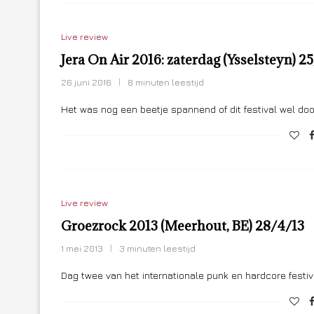
Live review
Jera On Air 2016: zaterdag (Ysselsteyn) 
26 juni 2016
8 minuten leestijd
Het was nog een beetje spannend of dit festival wel do
Live review
Groezrock 2013 (Meerhout, BE) 28/4/13
1 mei 2013
3 minuten leestijd
Dag twee van het internationale punk en hardcore festiv