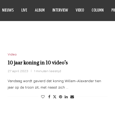
NIEUWS
LIVE
ALBUM
INTERVIEW
VIDEO
COLUMN
PR
ST BURNS RED
Video
10 jaar koning in 10 video’s
27 april 2023
1 minuten leestijd
Vandaag wordt gevierd dat koning Willem-Alexander tien
jaar op de troon zit, met naast zich …