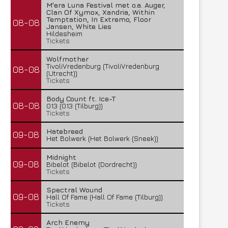
M'era Luna Festival met o.a. Auger,
Clan Of Xymox, Xandria, Within
Temptation, In Extremo, Floor
08-08
Jansen, White Lies
Hildesheim
Tickets
Wolfmother
TivoliVredenburg (TivoliVredenburg
08-08
(Utrecht))
Tickets
Body Count ft. Ice-T
08-08
013 (013 (Tilburg))
Tickets
Hatebreed
09-08
Het Bolwerk (Het Bolwerk (Sneek))
Midnight
09-08
Bibelot (Bibelot (Dordrecht))
Tickets
Spectral Wound
09-08
Hall Of Fame (Hall Of Fame (Tilburg))
Tickets
Arch Enemy