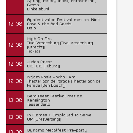
Spring, Misery Index, Parasite inc.,
Groza
Dinkelsbühl
Øyafestivalen Festival met o.a. Nick
12-08
Cave & the Bad Seeds
Oslo
High On Fire
TivoliVredenburg (TivoliVredenburg
12-08
(Utrecht))
Tickets
Judas Priest
12-08
013 (013 (Tilburg))
Ntjam Rosie - Who I Am
12-08
Theater aan de Parade (Theater aan de
Parade (Den Bosch))
Berg Feest Festival met o.a.
13-08
Kensington
Tessenderlo
In Flames + Employed To Serve
13-08
OM (OM (Seraing))
Dynamo Metalfest Pre-party
13-08