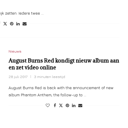
jk zetten. Iedere twee …
Nieuws
August Burns Red kondigt nieuw album aan
en zet video online
28 juli 2017
3 minuten leestijd
August Burns Red is back with the announcement of new
album Phantom Anthem, the follow-up to …