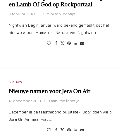
en Lamb Of God op Rockportaal
8 februari 2020
6 minuten leestijd
Nightwish Begin januari werd bekend gemaakt dat het
nieuwe album Human. :II: Nature. van Nightwish …
Nieuws
Nieuwe namen voor Jera On Air
12 december 2019
3 minuten leestijd
December is de feestmaand bij uitstek. Daar doen we bij
Jera On Air maar wat …