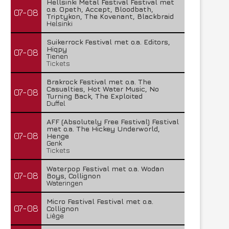
Hellsinki Metal Festival Festival met
o.a. Opeth, Accept, Bloodbath,
07-08
Triptykon, The Kovenant, Blackbraid
Helsinki
Suikerrock Festival met o.a. Editors,
Hiqpy
07-08
Tienen
Tickets
Brakrock Festival met o.a. The
Casualties, Hot Water Music, No
07-08
Turning Back, The Exploited
Duffel
AFF (Absolutely Free Festival) Festival
met o.a. The Hickey Underworld,
07-08
Henge
Genk
Tickets
Waterpop Festival met o.a. Wodan
07-08
Boys, Collignon
Wateringen
Micro Festival Festival met o.a.
07-08
Collignon
Liège