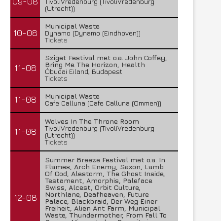
09-08
TivoliVredenburg (TivoliVredenburg
(Utrecht))
Municipal Waste
10-08
Dynamo (Dynamo (Eindhoven))
Tickets
Sziget Festival met o.a. John Coffey,
Bring Me The Horizon, Health
11-08
Óbudai Eiland, Budapest
Tickets
Municipal Waste
11-08
Cafe Calluna (Cafe Calluna (Ommen))
Wolves In The Throne Room
TivoliVredenburg (TivoliVredenburg
11-08
(Utrecht))
Tickets
Summer Breeze Festival met o.a. In
Flames, Arch Enemy, Saxon, Lamb
Of God, Alestorm, The Ghost Inside,
Testament, Amorphis, Paleface
Swiss, Alcest, Orbit Culture,
Northlane, Deafheaven, Future
12-08
Palace, Blackbraid, Der Weg Einer
Freiheit, Alien Ant Farm, Municipal
Waste, Thundermother, From Fall To