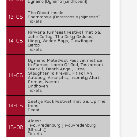
Dynamo (Dynamo (Eindhoven))
The Ghost Inside
13-08
Doornroosje (Doornroosje (Nijmegen))
Tickets
Nirwana Tuinfeest Festival met o.a.
John Coffey, The Dirty Daddies,
14-08
Hiqpy, Wodan Boys, Clawfinger
Lierop
Tickets
Dynamo MetalFest Festival met o.a.
In Flames, Lamb Of God, Testament,
Overkill, Death Angel, Urne,
Slaughter To Prevail, Fit For An
14-08
Autopsy, Amorphis, Insanity Alert,
Primus, Necrot
Eindhoven
Tickets
Zeeltje Rock Festival met o.a. Up The
14-08
Irons
Deest
Alcest
TivoliVredenburg (TivoliVredenburg
18-08
(Utrecht))
Tickets