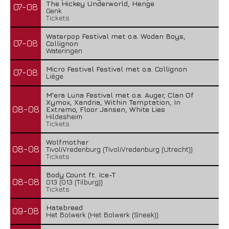
The Hickey Underworld, Henge
07-08
Genk
Tickets
Waterpop Festival met o.a. Wodan Boys,
07-08
Collignon
Wateringen
Micro Festival Festival met o.a. Collignon
07-08
Liège
M'era Luna Festival met o.a. Auger, Clan Of
Xymox, Xandria, Within Temptation, In
08-08
Extremo, Floor Jansen, White Lies
Hildesheim
Tickets
Wolfmother
08-08
TivoliVredenburg (TivoliVredenburg (Utrecht))
Tickets
Body Count ft. Ice-T
08-08
013 (013 (Tilburg))
Tickets
Hatebreed
09-08
Het Bolwerk (Het Bolwerk (Sneek))