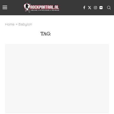
Home
»
Babylon
TAG:
BABYLON