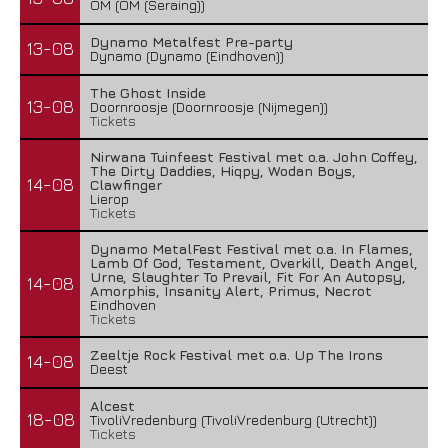
OM (OM (Seraing))
Dynamo Metalfest Pre-party
13-08
Dynamo (Dynamo (Eindhoven))
The Ghost Inside
13-08
Doornroosje (Doornroosje (Nijmegen))
Tickets
Nirwana Tuinfeest Festival met o.a. John Coffey,
The Dirty Daddies, Hiqpy, Wodan Boys,
14-08
Clawfinger
Lierop
Tickets
Dynamo MetalFest Festival met o.a. In Flames,
Lamb Of God, Testament, Overkill, Death Angel,
Urne, Slaughter To Prevail, Fit For An Autopsy,
14-08
Amorphis, Insanity Alert, Primus, Necrot
Eindhoven
Tickets
Zeeltje Rock Festival met o.a. Up The Irons
14-08
Deest
Alcest
18-08
TivoliVredenburg (TivoliVredenburg (Utrecht))
Tickets