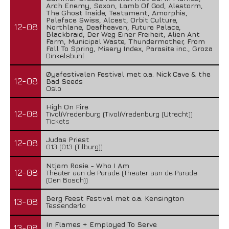
Arch Enemy, Saxon, Lamb Of God, Alestorm,
The Ghost Inside, Testament, Amorphis,
Paleface Swiss, Alcest, Orbit Culture,
12-08
Northlane, Deafheaven, Future Palace,
Blackbraid, Der Weg Einer Freiheit, Alien Ant
Farm, Municipal Waste, Thundermother, From
Fall To Spring, Misery Index, Parasite inc., Groza
Dinkelsbühl
Øyafestivalen Festival met o.a. Nick Cave & the
12-08
Bad Seeds
Oslo
High On Fire
12-08
TivoliVredenburg (TivoliVredenburg (Utrecht))
Tickets
Judas Priest
12-08
013 (013 (Tilburg))
Ntjam Rosie - Who I Am
12-08
Theater aan de Parade (Theater aan de Parade
(Den Bosch))
Berg Feest Festival met o.a. Kensington
13-08
Tessenderlo
In Flames + Employed To Serve
13-08