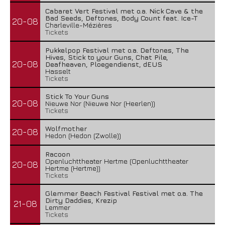
Cabaret Vert Festival met o.a. Nick Cave & the
Bad Seeds, Deftones, Body Count feat. Ice-T
20-08
Charleville-Mézières
Tickets
Pukkelpop Festival met o.a. Deftones, The
Hives, Stick to your Guns, Chat Pile,
20-08
Deafheaven, Ploegendienst, dEUS
Hasselt
Tickets
Stick To Your Guns
20-08
Nieuwe Nor (Nieuwe Nor (Heerlen))
Tickets
Wolfmother
20-08
Hedon (Hedon (Zwolle))
Racoon
Openluchttheater Hertme (Openluchttheater
20-08
Hertme (Hertme))
Tickets
Glemmer Beach Festival Festival met o.a. The
Dirty Daddies, Krezip
21-08
Lemmer
Tickets