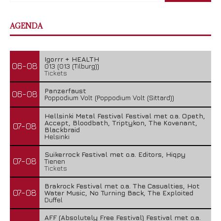
AGENDA
Igorrr + HEALTH
06-08
013 (013 (Tilburg))
Tickets
Panzerfaust
06-08
Poppodium Volt (Poppodium Volt (Sittard))
Hellsinki Metal Festival Festival met o.a. Opeth,
Accept, Bloodbath, Triptykon, The Kovenant,
07-08
Blackbraid
Helsinki
Suikerrock Festival met o.a. Editors, Hiqpy
07-08
Tienen
Tickets
Brakrock Festival met o.a. The Casualties, Hot
07-08
Water Music, No Turning Back, The Exploited
Duffel
AFF (Absolutely Free Festival) Festival met o.a.