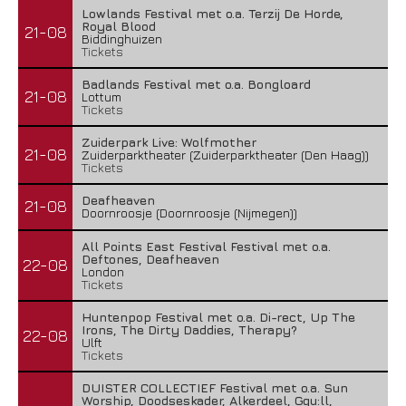
Lowlands Festival met o.a. Terzij De Horde,
Royal Blood
21-08
Biddinghuizen
Tickets
Badlands Festival met o.a. Bongloard
21-08
Lottum
Tickets
Zuiderpark Live: Wolfmother
21-08
Zuiderparktheater (Zuiderparktheater (Den Haag))
Tickets
Deafheaven
21-08
Doornroosje (Doornroosje (Nijmegen))
All Points East Festival Festival met o.a.
Deftones, Deafheaven
22-08
London
Tickets
Huntenpop Festival met o.a. Di-rect, Up The
Irons, The Dirty Daddies, Therapy?
22-08
Ulft
Tickets
DUISTER COLLECTIEF Festival met o.a. Sun
Worship, Doodseskader, Alkerdeel, Ggu:ll,