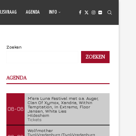
IJSVRAAG
AGENDA
INFO
Zoeken
ZOEKEN
AGENDA
M'era Luna Festival met o.a. Auger,
Clan Of Xymox, Xandria, Within
Temptation, In Extremo, Floor
08-08
Jansen, White Lies
Hildesheim
Tickets
Wolfmother
TivoliVredenburg (TivoliVredenburg