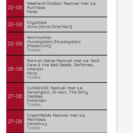
Waailand Outdoor Festival met o.a.
22-08
Ruthless
Made
Cryptosis
22-08
Iduna (Iduna (Drachten))
Wolfmother
Muziekgieterij (Muziekgieterij
22-08
(Maastricht))
Tickets
Rock en Seine Festival met o.a. Nick
Cave & the Bad Seeds, Deftones,
26-08
Interpol
Parijs
Tickets
CuliNESSE Festival met o.a.
Kensington, Di-rect, The Dirty
27-08
Daddies
Rotterdam
Tickets
Creamfields Festival met o.a.
Faithless
27-08
Daresbury
Tickets