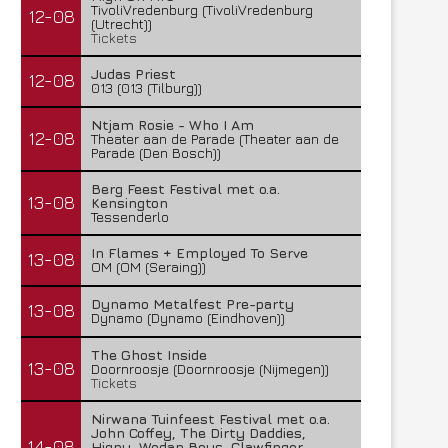
TivoliVredenburg (TivoliVredenburg
12-08
(Utrecht))
Tickets
Judas Priest
12-08
013 (013 (Tilburg))
Ntjam Rosie - Who I Am
12-08
Theater aan de Parade (Theater aan de
Parade (Den Bosch))
Berg Feest Festival met o.a.
13-08
Kensington
Tessenderlo
In Flames + Employed To Serve
13-08
OM (OM (Seraing))
Dynamo Metalfest Pre-party
13-08
Dynamo (Dynamo (Eindhoven))
The Ghost Inside
13-08
Doornroosje (Doornroosje (Nijmegen))
Tickets
Nirwana Tuinfeest Festival met o.a.
John Coffey, The Dirty Daddies,
14-08
Hiqpy, Wodan Boys, Clawfinger