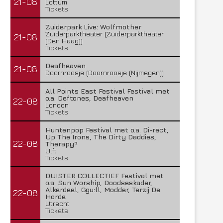
21-08
Lottum
Tickets
Zuiderpark Live: Wolfmother
Zuiderparktheater (Zuiderparktheater
21-08
(Den Haag))
Tickets
Deafheaven
21-08
Doornroosje (Doornroosje (Nijmegen))
All Points East Festival Festival met
o.a. Deftones, Deafheaven
22-08
London
Tickets
Huntenpop Festival met o.a. Di-rect,
Up The Irons, The Dirty Daddies,
22-08
Therapy?
Ulft
Tickets
DUISTER COLLECTIEF Festival met
o.a. Sun Worship, Doodseskader,
Alkerdeel, Ggu:ll, Modder, Terzij De
22-08
Horde
Utrecht
Tickets