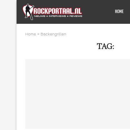
HOME
Home
»
Backengrillen
TAG:
BA