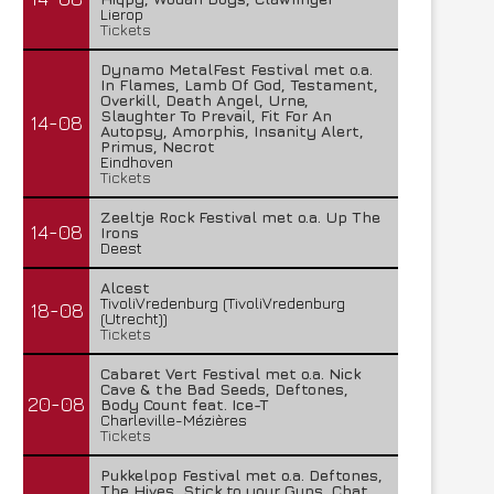
Lierop
Tickets
Dynamo MetalFest Festival met o.a.
In Flames, Lamb Of God, Testament,
Overkill, Death Angel, Urne,
Slaughter To Prevail, Fit For An
14-08
Autopsy, Amorphis, Insanity Alert,
Primus, Necrot
Eindhoven
Tickets
Zeeltje Rock Festival met o.a. Up The
14-08
Irons
Deest
Alcest
TivoliVredenburg (TivoliVredenburg
18-08
(Utrecht))
Tickets
Cabaret Vert Festival met o.a. Nick
Cave & the Bad Seeds, Deftones,
20-08
Body Count feat. Ice-T
Charleville-Mézières
Tickets
Pukkelpop Festival met o.a. Deftones,
The Hives, Stick to your Guns, Chat