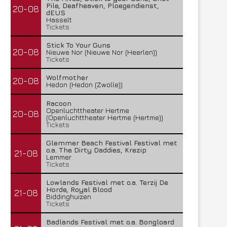
Pile, Deafheaven, Ploegendienst,
20-08
dEUS
Hasselt
Tickets
Stick To Your Guns
20-08
Nieuwe Nor (Nieuwe Nor (Heerlen))
Tickets
Wolfmother
20-08
Hedon (Hedon (Zwolle))
Racoon
Openluchttheater Hertme
20-08
(Openluchttheater Hertme (Hertme))
Tickets
Glemmer Beach Festival Festival met
o.a. The Dirty Daddies, Krezip
21-08
Lemmer
Tickets
Lowlands Festival met o.a. Terzij De
Horde, Royal Blood
21-08
Biddinghuizen
Tickets
Badlands Festival met o.a. Bongloard