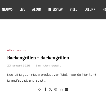
NIEUWS
LIVE
ALBUM
INTERVIEW
VIDEO
COLUMN
PR
CKENGRILLEN
Album review
Backengrillen – Backengrillen
23 januari 2026
3 minuten leestijd
Nee, dit is geen nieuw product van Tefal, maar de, hier komt
ie, antifascist, antiracist …