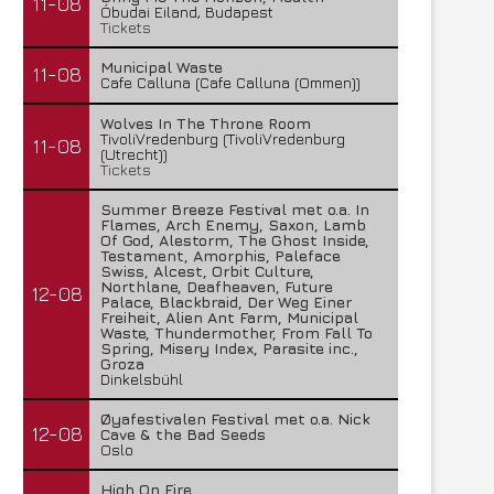
11-08
Óbudai Eiland, Budapest
Tickets
Municipal Waste
11-08
Cafe Calluna (Cafe Calluna (Ommen))
Wolves In The Throne Room
TivoliVredenburg (TivoliVredenburg
11-08
(Utrecht))
Tickets
Summer Breeze Festival met o.a. In
Flames, Arch Enemy, Saxon, Lamb
Of God, Alestorm, The Ghost Inside,
Testament, Amorphis, Paleface
Swiss, Alcest, Orbit Culture,
Northlane, Deafheaven, Future
12-08
Palace, Blackbraid, Der Weg Einer
Freiheit, Alien Ant Farm, Municipal
Waste, Thundermother, From Fall To
Spring, Misery Index, Parasite inc.,
Groza
Dinkelsbühl
Øyafestivalen Festival met o.a. Nick
12-08
Cave & the Bad Seeds
Oslo
High On Fire