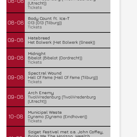
08-08
(Utrecht))
Tickets
Body Count ft. Ice-T
08-08
013 (013 (Tilburg))
Tickets
Hatebreed
09-08
Het Bolwerk (Het Bolwerk (Sneek))
Midnight
09-08
Bibelot (Bibelot (Dordrecht))
Tickets
Spectral Wound
09-08
Hall Of Fame (Hall Of Fame (Tilburg))
Tickets
Arch Enemy
09-08
TivoliVredenburg (TivoliVredenburg
(Utrecht))
Municipal Waste
10-08
Dynamo (Dynamo (Eindhoven))
Tickets
Sziget Festival met o.a. John Coffey,
Bring Me The Horizon, Health