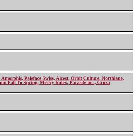
morphis, Paleface Swiss, Alcest, Orbit Culture, Northlane,
m Fall To Spring, Misery Index, Parasite inc., Groza