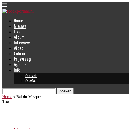
Home
Nieuws
Live
Album
Interview
Video
Column
Prijsvraag
Agenda
Info
Contact
Colofon
Zoeken
Home
»
Bal du Masque
Tag:
Bal du Masque