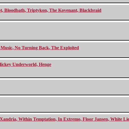
cept, Bloodbath, Triptykon, The Kovenant, Blackbraid
r Music, No Turning Back, The Exploited
e Hickey Underworld, Henge
Xandria, Within Temptation, In Extremo, Floor Jansen, White Li