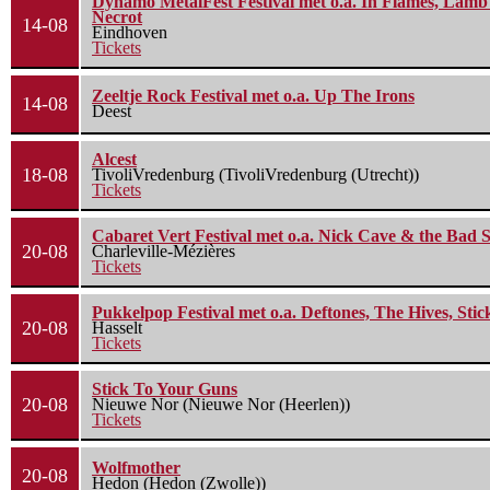
Dynamo MetalFest Festival met o.a. In Flames, Lamb O
Necrot
14-08
Eindhoven
Tickets
Zeeltje Rock Festival met o.a. Up The Irons
14-08
Deest
Alcest
18-08
TivoliVredenburg (TivoliVredenburg (Utrecht))
Tickets
Cabaret Vert Festival met o.a. Nick Cave & the Bad S
20-08
Charleville-Mézières
Tickets
Pukkelpop Festival met o.a. Deftones, The Hives, Sti
20-08
Hasselt
Tickets
Stick To Your Guns
20-08
Nieuwe Nor (Nieuwe Nor (Heerlen))
Tickets
Wolfmother
20-08
Hedon (Hedon (Zwolle))