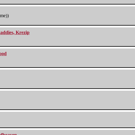
tme))
addies, Krezip
lood
eafheaven