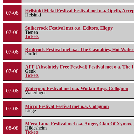
Hellsinki Metal Festival Festival met o.a. Opeth, Ac
07-08
Helsinki
Suikerrock Festival met o.a. Editors, Hiqpy
07-08
Tienen
Tickets
Brakrock Festival met o.a. The Casualties, Hot Wate
07-08
Duffel
AFF (Absolutely Free Festival) Festival met o.a. Th
07-08
Genk
Tickets
Waterpop Festival met o.a. Wodan Boys, Collignon
07-08
Wateringen
Micro Festival Festival met o.a. Collignon
07-08
Liège
M'era Luna Festival met o.a. Auger, Clan Of Xymox, 
08-08
Hildesheim
Tickets