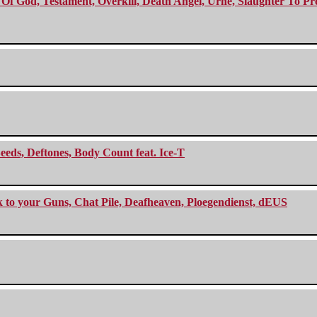
f God, Testament, Overkill, Death Angel, Urne, Slaughter To Prev
eeds, Deftones, Body Count feat. Ice-T
ck to your Guns, Chat Pile, Deafheaven, Ploegendienst, dEUS