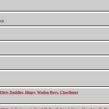
h))
e Dirty Daddies, Hiqpy, Wodan Boys, Clawfinger