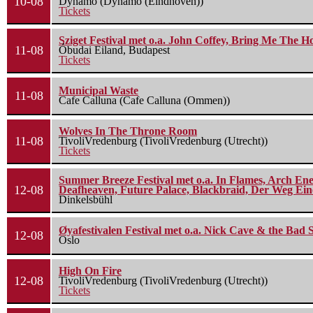
10-08
Dynamo (Dynamo (Eindhoven))
Tickets
Sziget Festival met o.a. John Coffey, Bring Me The H
11-08
Óbudai Eiland, Budapest
Tickets
Municipal Waste
11-08
Cafe Calluna (Cafe Calluna (Ommen))
Wolves In The Throne Room
11-08
TivoliVredenburg (TivoliVredenburg (Utrecht))
Tickets
Summer Breeze Festival met o.a. In Flames, Arch Ene
12-08
Deafheaven, Future Palace, Blackbraid, Der Weg Eine
Dinkelsbühl
Øyafestivalen Festival met o.a. Nick Cave & the Bad 
12-08
Oslo
High On Fire
12-08
TivoliVredenburg (TivoliVredenburg (Utrecht))
Tickets