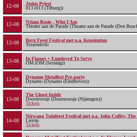
Judas Priest
12-08
013 (013 (Tilburg))
Ntjam Rosie - Who I Am
12-08
Theater aan de Parade (Theater aan de Parade (Den Bosc
Berg Feest Festival met o.a. Kensington
13-08
Tessenderlo
In Flames + Employed To Serve
13-08
OM (OM (Seraing))
Dynamo Metalfest Pre-party
13-08
Dynamo (Dynamo (Eindhoven))
The Ghost Inside
13-08
Doornroosje (Doornroosje (Nijmegen))
Tickets
Nirwana Tuinfeest Festival met o.a. John Coffey, Th
14-08
Lierop
Tickets