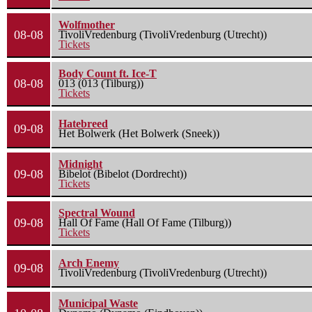
Wolfmother
08-08
TivoliVredenburg (TivoliVredenburg (Utrecht))
Tickets
Body Count ft. Ice-T
08-08
013 (013 (Tilburg))
Tickets
Hatebreed
09-08
Het Bolwerk (Het Bolwerk (Sneek))
Midnight
09-08
Bibelot (Bibelot (Dordrecht))
Tickets
Spectral Wound
09-08
Hall Of Fame (Hall Of Fame (Tilburg))
Tickets
Arch Enemy
09-08
TivoliVredenburg (TivoliVredenburg (Utrecht))
Municipal Waste