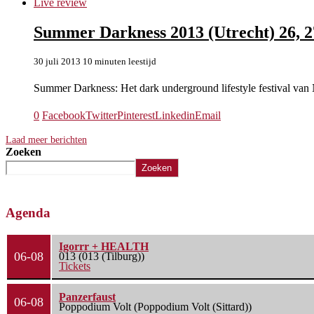
Live review
Summer Darkness 2013 (Utrecht) 26, 27
30 juli 2013
10 minuten leestijd
Summer Darkness: Het dark underground lifestyle festival va
0
Facebook
Twitter
Pinterest
Linkedin
Email
Laad meer berichten
Zoeken
Zoeken
Agenda
Igorrr + HEALTH
06-08
013 (013 (Tilburg))
Tickets
Panzerfaust
06-08
Poppodium Volt (Poppodium Volt (Sittard))