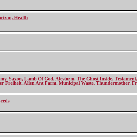
orizon, Health
my, Saxon, Lamb Of God, Alestorm, The Ghost Inside, Testament, A
r Freiheit, Alien Ant Farm, Municipal Waste, Thundermother, Fro
Seeds