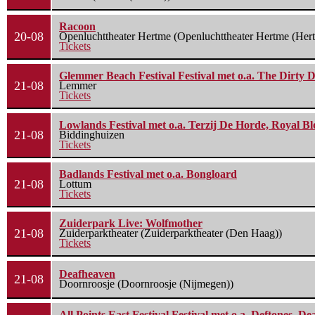
Racoon
20-08
Openluchttheater Hertme (Openluchttheater Hertme (Her
Tickets
Glemmer Beach Festival Festival met o.a. The Dirty D
21-08
Lemmer
Tickets
Lowlands Festival met o.a. Terzij De Horde, Royal B
21-08
Biddinghuizen
Tickets
Badlands Festival met o.a. Bongloard
21-08
Lottum
Tickets
Zuiderpark Live: Wolfmother
21-08
Zuiderparktheater (Zuiderparktheater (Den Haag))
Tickets
Deafheaven
21-08
Doornroosje (Doornroosje (Nijmegen))
All Points East Festival Festival met o.a. Deftones, D