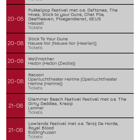
Pukkelpop Festival met o.a. Deftones, The
Hives, Stick to your Guns, Chat Pile,
20-08
Deafheaven, Ploegendienst, dEUS
Hasselt
Tickets
Stick To Your Guns
20-08
Nieuwe Nor (Nieuwe Nor (Heerlen))
Tickets
Wolfmother
20-08
Hedon (Hedon (Zwolle))
Racoon
Openluchttheater Hertme (Openluchttheater
20-08
Hertme (Hertme))
Tickets
Glemmer Beach Festival Festival met o.a. The
Dirty Daddies, Krezip
21-08
Lemmer
Tickets
Lowlands Festival met o.a. Terzij De Horde,
Royal Blood
21-08
Biddinghuizen
Tickets