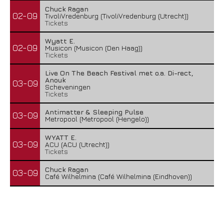
Chuck Ragan
02-09
TivoliVredenburg (TivoliVredenburg (Utrecht))
Tickets
Wyatt E.
02-09
Musicon (Musicon (Den Haag))
Tickets
Live On The Beach Festival met o.a. Di-rect,
Anouk
03-09
Scheveningen
Tickets
Antimatter & Sleeping Pulse
03-09
Metropool (Metropool (Hengelo))
WYATT E.
03-09
ACU (ACU (Utrecht))
Tickets
Chuck Ragan
03-09
Café Wilhelmina (Café Wilhelmina (Eindhoven))