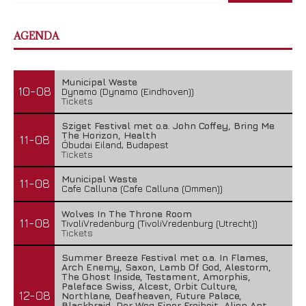
AGENDA
Municipal Waste
10-08
Dynamo (Dynamo (Eindhoven))
Tickets
Sziget Festival met o.a. John Coffey, Bring Me
The Horizon, Health
11-08
Óbudai Eiland, Budapest
Tickets
Municipal Waste
11-08
Cafe Calluna (Cafe Calluna (Ommen))
Wolves In The Throne Room
11-08
TivoliVredenburg (TivoliVredenburg (Utrecht))
Tickets
Summer Breeze Festival met o.a. In Flames,
Arch Enemy, Saxon, Lamb Of God, Alestorm,
The Ghost Inside, Testament, Amorphis,
Paleface Swiss, Alcest, Orbit Culture,
12-08
Northlane, Deafheaven, Future Palace,
Blackbraid, Der Weg Einer Freiheit, Alien Ant