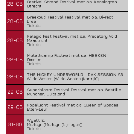
Festival Strand Festival met o.a. Kensington
28-08
Utrecht
Breekout! Festival Festival met o.a. Di-rect
28-08
Bree
Tickets
Pelagic Fest Festival met o.a. Predatory Void
28-08
Maastricht
Tickets
Metallicamp Festival met o.a. HESKEN
28-08
Ommen
Tickets
THE HICKEY UNDERWORLD - DAK SESSION #3
28-08
Wilde Westen (Wilde Westen (Kortrijk))
Superbloom Festival Festival met o.a. Bastille
29-08
Munchen, Duitsland
Popelucht Festival met o.a. Queen of Spades
29-08
Etten-Leur
Wyatt E.
01-09
Merleyn (Merleyn (Nijmegen))
Tickets