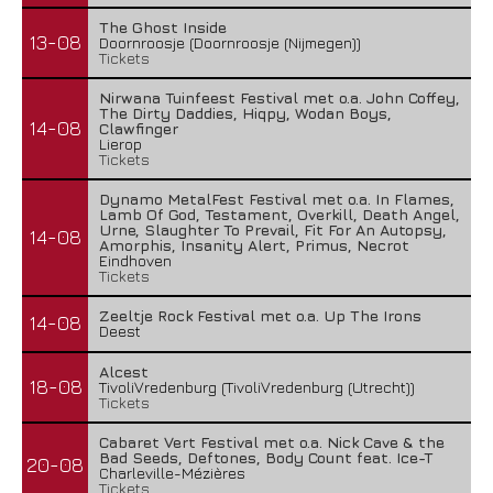
The Ghost Inside
13-08
Doornroosje (Doornroosje (Nijmegen))
Tickets
Nirwana Tuinfeest Festival met o.a. John Coffey,
The Dirty Daddies, Hiqpy, Wodan Boys,
14-08
Clawfinger
Lierop
Tickets
Dynamo MetalFest Festival met o.a. In Flames,
Lamb Of God, Testament, Overkill, Death Angel,
Urne, Slaughter To Prevail, Fit For An Autopsy,
14-08
Amorphis, Insanity Alert, Primus, Necrot
Eindhoven
Tickets
Zeeltje Rock Festival met o.a. Up The Irons
14-08
Deest
Alcest
18-08
TivoliVredenburg (TivoliVredenburg (Utrecht))
Tickets
Cabaret Vert Festival met o.a. Nick Cave & the
Bad Seeds, Deftones, Body Count feat. Ice-T
20-08
Charleville-Mézières
Tickets