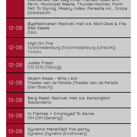
Farm, Municipal Waste, Thundermother, From
Fall To Spring, Misery Index, Parasite inc., Groza
Dinkelsbühl
Øyafestivalen Festival met o.a. Nick Cave & the
12-08
Bad Seeds
Oslo
High On Fire
12-08
TivoliVredenburg (TivoliVredenburg (Utrecht))
Tickets
Judas Priest
12-08
013 (013 (Tilburg))
Ntjam Rosie - Who I Am
12-08
Theater aan de Parade (Theater aan de Parade
(Den Bosch))
Berg Feest Festival met o.a. Kensington
13-08
Tessenderlo
In Flames + Employed To Serve
13-08
OM (OM (Seraing))
Dynamo Metalfest Pre-party
13-08
Dynamo (Dynamo (Eindhoven))