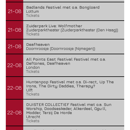
Badlands Festival met o.a. Bongloard
21-08
Lottum
Tickets
Zuiderpark Live: Wolfmother
21-08
Zuiderparktheater (Zuiderparktheater (Den Haag))
Tickets
Deafheaven
21-08
Doornroosje (Doornroosje (Nijmegen))
All Points East Festival Festival met o.a.
Deftones, Deafheaven
22-08
London
Tickets
Huntenpop Festival met o.a. Di-rect, Up The
Irons, The Dirty Daddies, Therapy?
22-08
Ulft
Tickets
DUISTER COLLECTIEF Festival met o.a. Sun
Worship, Doodseskader, Alkerdeel, Ggu:ll,
22-08
Modder, Terzij De Horde
Utrecht
Tickets