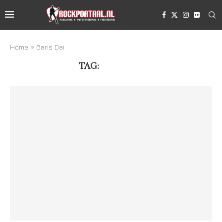
Home
»
Baris Dai
TAG:
BARIS DAI