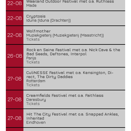
Waailand Outdoor Festival met o.a. Ruthless
22-08
Made
Cryptosis
22-08
Iduna (Iduna (Drachten))
Wolfmother
22-08
Muziekgieterij (Muziekgieterij (Maastricht))
Tickets
Rock en Seine Festival met o.a. Nick Cave & the
Bad Seeds, Deftones, Interpol
26-08
Parijs
Tickets
CuliNESSE Festival met o.a. Kensington, Di-
rect, The Dirty Daddies
27-08
Rotterdam
Tickets
Creamfields Festival met o.a. Faithless
27-08
Daresbury
Tickets
Hit The City Festival met o.a. Snapped Ankles,
27-08
Inherited
Eindhoven