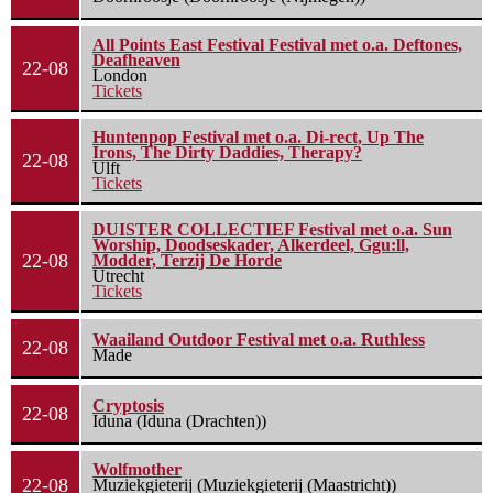
All Points East Festival Festival met o.a. Deftones,
Deafheaven
22-08
London
Tickets
Huntenpop Festival met o.a. Di-rect, Up The
Irons, The Dirty Daddies, Therapy?
22-08
Ulft
Tickets
DUISTER COLLECTIEF Festival met o.a. Sun
Worship, Doodseskader, Alkerdeel, Ggu:ll,
22-08
Modder, Terzij De Horde
Utrecht
Tickets
Waailand Outdoor Festival met o.a. Ruthless
22-08
Made
Cryptosis
22-08
Iduna (Iduna (Drachten))
Wolfmother
22-08
Muziekgieterij (Muziekgieterij (Maastricht))