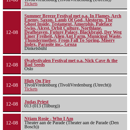
Tickets
Summer Breeze Festival met o.a. In Flames, Arch
Enemy, Saxon, Lamb Of God, Alestorm, The
Ghost Inside, Testament, Amorphis, Paleface
Swiss, Alcest, Orbit Culture, Northlane,
12-08
Deafheaven, Future Palace, Blackbraid, Der Weg
Einer Freiheit, Alien Ant Farm, Municipal Waste,
Thundermother, From Fall To Spring, Misery
Index, Parasite inc., Groza
Dinkelsbühl
Øyafestivalen Festival met o.a. Nick Cave & the
12-08
Bad Seeds
Oslo
High On Fire
12-08
TivoliVredenburg (TivoliVredenburg (Utrecht))
Tickets
Judas Priest
12-08
013 (013 (Tilburg))
Ntjam Rosie - Who I Am
12-08
Theater aan de Parade (Theater aan de Parade (Den
Bosch))